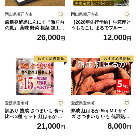
岡山県瀬戸内市
岡山県瀬戸内市
厳選発酵黒にんにく『瀬戸内
［2026年先行予約］牛窓産と
の風』 薬味 野菜 根菜 加工食
うもろこし まるでフルー
品
ツ！最高糖度25度超え 生で
26,000
12,000
円
円
甘い、茹でて美味い！ 黄色
とうもろこし 「桃太郎コー
ン」約4kg（8〜12本入り）
野菜
愛媛県愛南町
愛媛県愛南町
訳あり 熟成 さつまいも 食べ
熟成 紅はるか 5kg M-Lサイ
比べ 3種 セット 紅はるか 安
ズ さつまいも いも 低温熟成
納芋 シルクスイート 合計 15
完全熟成収穫 甘い 糖度 焼き
21,000
8,000
円
円
kg サイズ混合 サツマイモ 焼
芋 やきいも スイートポテト
き芋 干し芋 丸干し 冷凍焼き
おやつ 高糖度 料理 国産 愛媛