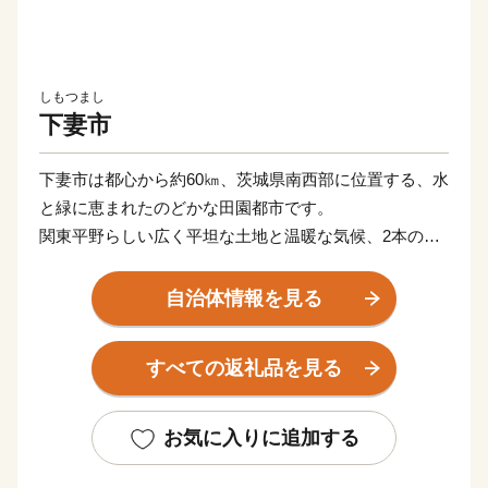
しもつまし
下妻市
下妻市は都心から約60㎞、茨城県南西部に位置する、水
と緑に恵まれたのどかな田園都市です。
関東平野らしい広く平坦な土地と温暖な気候、2本の一
級河川や砂沼などの豊富な水資源で梨やお米を初めとし
た各種農産物を生産しています。
自治体情報を見る
郊外には大規模商業施設等もあり、シティライフとスロ
ーライフのバランスのとれた過ごしやすい街です。
すべての返礼品を見る
【申し込み・返礼品・寄付金受領書について】
本サイトの運営は、下妻市ふるさと納税サポートセンタ
お気に入りに追加する
ーが行っております。