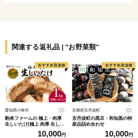
お電話及びメールは、当センターがご対応いたします。
■お電話でのお問い合わせ先
TEL：050-3613-2140
メール：din-furusato@din-group.co.jp
営業時間：月曜～金曜 9:00-17:15
関連する返礼品 | "お野菜類"
※土日、祝祭日、年末年始（12/29～1/4）は休業日とな
ります。
【ワンストップ特例申請書について】
下妻市役所 経済部 農業政策課 ふるさと振興係
平日8時30分～17時15分
TEL：0296-43-2111
愛知県小牧市
京都府京丹波町
駒来ファームの 極上・肉厚
京丹波町の黒豆・和知黒の特
生しいたけ[極上 肉厚 生しい
産品詰め合わせ
たけ 生シイタケ 生椎茸 安心
10,000
10,000
円
円
安全 国産 採れたて 新鮮 きの