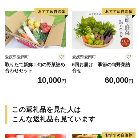
芋 冷やし焼き芋 やきいも 蜜
県 愛南町 青果市場
芋 ほしいも スイートポテト
いも天 サイズミックス 甘い
ねっとり 生芋 新芋 あんのう
いも 甘藷 べにはるか スイー
ツ 国産 糖度 産地直送 農家直
送 数量限定 21000円 愛媛 愛
南 ミッチーのおみかん畑
愛媛県愛南町
愛媛県愛南町
取りたて新鮮！旬の野菜詰め
6回お届け 季節の旬野菜詰
合わせセット
合せ
10,000
60,000
円
円
この返礼品を見た人は
こんな返礼品も見ています