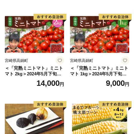
こ 野菜]
宮崎県高鍋町
宮崎県高鍋町
＜「完熟ミニトマト」ミニト
＜「完熟ミニトマト」ミニト
マト 2kg＞2024年5月下旬迄
マト 1kg＞2024年5月下旬迄
に順次出荷 野菜ソムリエサ
に順次出荷 野菜ソムリエサ
14,000
9,000
円
円
ミット アルル・リリカ共に
ミット アルル・リリカ共に
銀賞受賞！！(2023年11月開
銀賞受賞！！(2023年11月開
催)1回食べてみらんね？宮崎
催)1回食べてみらんね？宮崎
県 高鍋町産 産地直送 有機肥
県 高鍋町産 産地直送 有機肥
料使用 高糖度 西森農園
料使用 高糖度 西森農園