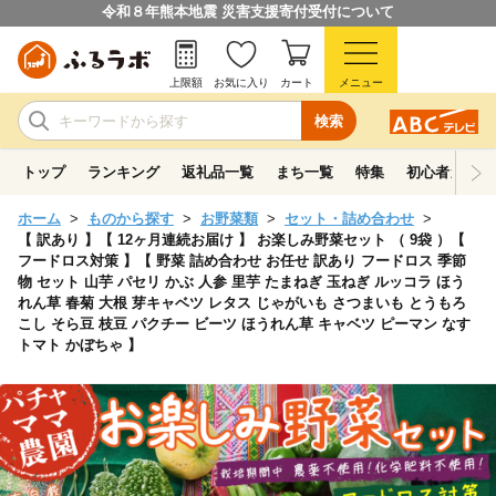
令和８年熊本地震 災害支援寄付受付について
上限額
お気に入り
カート
メニュー
検索
トップ
ランキング
返礼品一覧
まち一覧
特集
初心者ガイド
ホーム
ものから探す
お野菜類
セット・詰め合わせ
【 訳あり 】【 12ヶ月連続お届け 】 お楽しみ野菜セット （ 9袋 ）【
フードロス対策 】【 野菜 詰め合わせ お任せ 訳あり フードロス 季節
物 セット 山芋 パセリ かぶ 人参 里芋 たまねぎ 玉ねぎ ルッコラ ほう
れん草 春菊 大根 芽キャベツ レタス じゃがいも さつまいも とうもろ
こし そら豆 枝豆 パクチー ビーツ ほうれん草 キャベツ ピーマン なす
トマト かぼちゃ 】