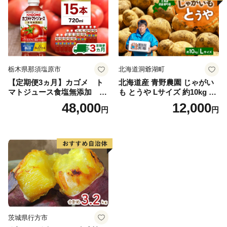
栃木県那須塩原市
北海道洞爺湖町
【定期便3ヵ月】カゴメ ト
北海道産 青野農園 じゃがい
マトジュース食塩無添加 72
も とうや Lサイズ 約10kg 20
0ml PET×15本 1ケース 毎月
26年10月初旬～12月下旬頃お
48,000
12,000
円
円
届く 3ヵ月 3回コース ns001-
届け 先行予約 北海道 ジャガ
005 【 KAGOME 野菜ジュー
イモ トウヤ 馬鈴薯 ポテト 芋
ス 】
いも イモ 黄色 旬 野菜 農作
物 産地直送 お取り寄せ 国産
茨城県行方市