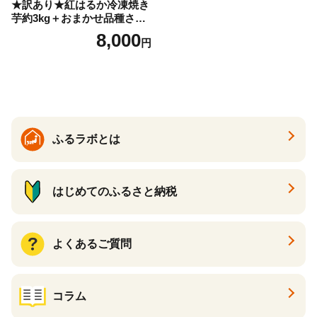
★訳あり★紅はるか冷凍焼き
芋約3kg＋おまかせ品種さつ
まいも 合計約3.2kg｜さつ
8,000
円
まいも サツマイモ さつま芋
焼き芋 やきいも 冷凍 冷凍焼
き芋 訳あり 訳アリ 紅はるか
茨城県 行方市(EY-25)
ふるラボとは
はじめてのふるさと納税
よくあるご質問
コラム