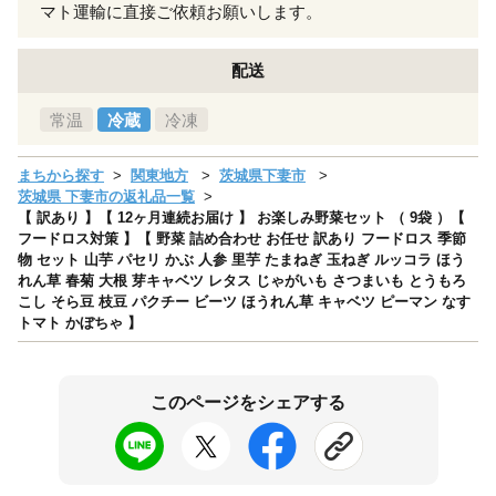
マト運輸に直接ご依頼お願いします。
配送
常温
冷蔵
冷凍
まちから探す
関東地方
茨城県下妻市
茨城県 下妻市の返礼品一覧
【 訳あり 】【 12ヶ月連続お届け 】 お楽しみ野菜セット （ 9袋 ）【
フードロス対策 】【 野菜 詰め合わせ お任せ 訳あり フードロス 季節
物 セット 山芋 パセリ かぶ 人参 里芋 たまねぎ 玉ねぎ ルッコラ ほう
れん草 春菊 大根 芽キャベツ レタス じゃがいも さつまいも とうもろ
こし そら豆 枝豆 パクチー ビーツ ほうれん草 キャベツ ピーマン なす
トマト かぼちゃ 】
このページをシェアする