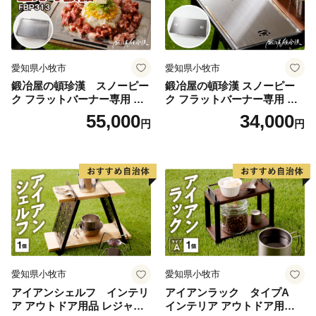
愛知県小牧市
愛知県小牧市
鍛冶屋の頓珍漢 スノーピー
鍛冶屋の頓珍漢 スノーピー
ク フラットバーナー専用 ミ
ク フラットバーナー専用 蓋
ガキ鉄板 FBP313 7.5mm厚 I
カバープレート IGT アウトド
55,000
34,000
円
円
GT アウトドア [050S47]
ア [050S48]
愛知県小牧市
愛知県小牧市
アイアンシェルフ インテリ
アイアンラック タイプA
ア アウトドア用品 レジャー
インテリア アウトドア用品