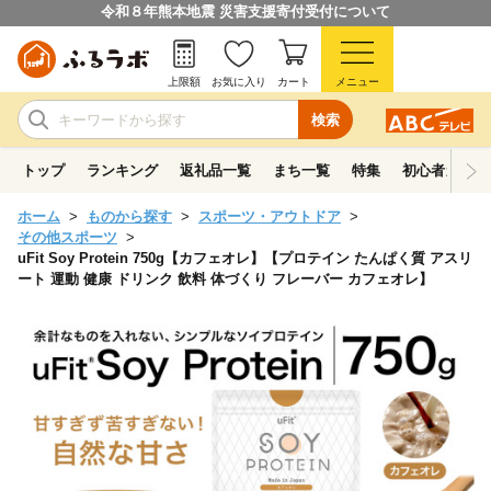
令和８年熊本地震 災害支援寄付受付について
上限額
お気に入り
カート
メニュー
検索
トップ
ランキング
返礼品一覧
まち一覧
特集
初心者ガイド
ホーム
ものから探す
スポーツ・アウトドア
その他スポーツ
uFit Soy Protein 750g【カフェオレ】【プロテイン たんぱく質 アスリ
ート 運動 健康 ドリンク 飲料 体づくり フレーバー カフェオレ】