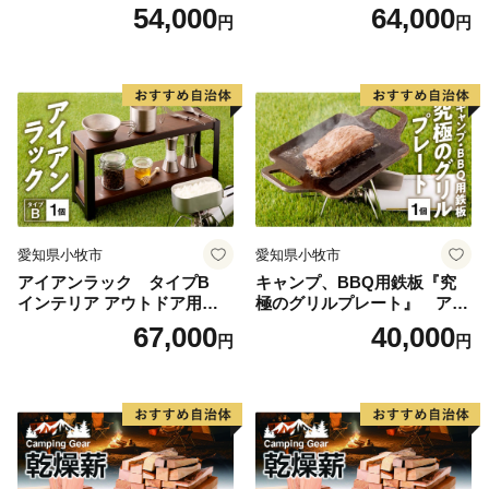
キャンプ ブックスタンド 小
レジャー キャンプ 飾り棚 小
54,000
64,000
円
円
物収納 飾り棚
物置き
愛知県小牧市
愛知県小牧市
アイアンラック タイプB
キャンプ、BBQ用鉄板『究
インテリア アウトドア用品
極のグリルプレート』 アウ
レジャー キャンプ
トドア用品 レジャー キャン
67,000
40,000
円
円
プ バーベキュー BBQ 鉄板