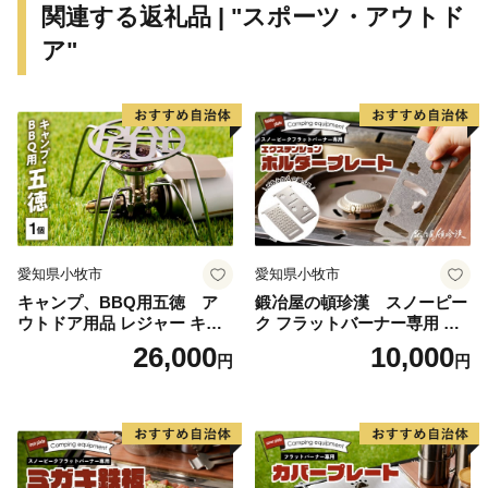
関連する返礼品 | "スポーツ・アウトド
時
ア"
愛知県小牧市
愛知県小牧市
キャンプ、BBQ用五徳 ア
鍛冶屋の頓珍漢 スノーピー
ウトドア用品 レジャー キャ
ク フラットバーナー専用 エ
ンプ バーベキュー BBQ 五徳
クステンションホルダープレ
26,000
10,000
円
円
ート IGT (2種から選べる) [05
0S46]