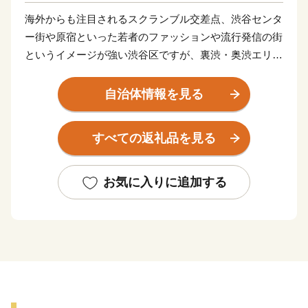
海外からも注目されるスクランブル交差点、渋谷センタ
ー街や原宿といった若者のファッションや流行発信の街
というイメージが強い渋谷区ですが、裏渋・奥渋エリア
や広尾、代官山、恵比寿といった大人の雰囲気が漂う街
や、笹塚・幡ヶ谷・初台地区等の人情味が漂う街、 緑
自治体情報を見る
に囲まれて文化・歴史を感じる代々木・千駄ヶ谷地区な
ど、様々な魅力にあふれています。
すべての返礼品を見る
また、100年に一度とも言われる渋谷駅周辺のまちづく
りも現在進行中です。
皆さまに、いつの時代も文化の発信地である渋谷区の魅
お気に入りに追加する
力を体験・お楽しみいただけるような返礼品をご用意し
てお待ちしております。
--------------------------------------------
【渋谷区ふるさと納税サポート室】
電話：050-5530-3416
メール：support@shibuya.furusato-lg.jp
※土・日曜日・祝日・年末年始を除く、電話は9時～18