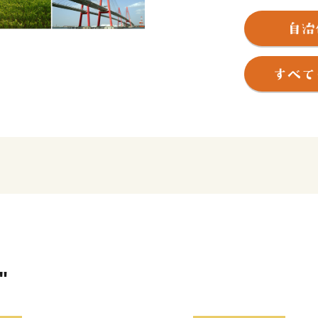
全体の面積は約22.43ｋ
部は臨海工業地帯となって
を中心とした貿易の拠点と
農村地帯では、水稲・麦・
んに行われています。また
す。
臨海工業地帯には、輸送関
鋼関連事業所・火力発電所
要な地位となっています。
皆様からの応援を心よりお
【ご注意】
・返礼品の送付は、飛島村
す。
"
・寄附につきましては、年
ん。