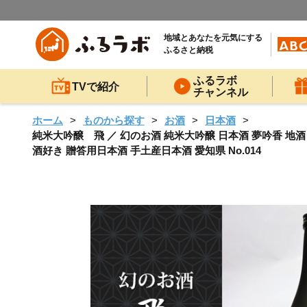
地域とあなたを元気にする
ふるさと納税
ふるラボ
TVで紹介
チャンネル
ホーム
ものから探す
お酒
日本酒
純米大吟醸 飛 ／ 幻のお酒 純米大吟醸 日本酒 夢吟香 地
酒好き 贈答用日本酒 手土産日本酒 愛知県 No.014