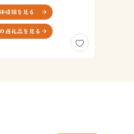
㎡と小さな村ですが、北部は農村地帯、南
おり、昔ながらの田園風景と、名古屋港
しての機能が共存している村です。
露地野菜・温室野菜・花卉等の栽培が盛
、一部では金魚の養殖も行われていま
連会社・倉庫会社・木材関連事業所・鉄
等が立地しており、名古屋港の物流の重
待ちしております。
外にお住まいの方に限らせていただきま
度内の回数制限は現在設けておりませ