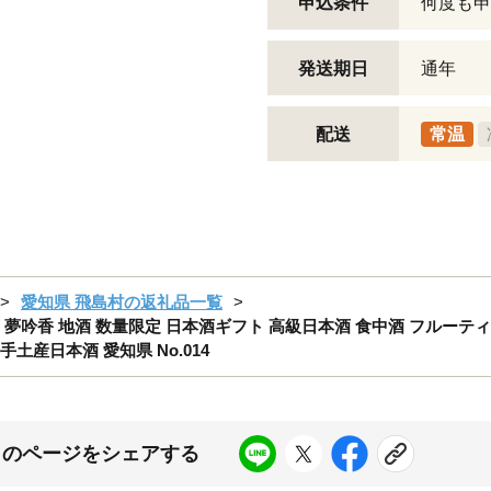
申込条件
何度も申
発送期日
通年
配送
常温
愛知県 飛島村の返礼品一覧
 夢吟香 地酒 数量限定 日本酒ギフト 高級日本酒 食中酒 フルーテ
土産日本酒 愛知県 No.014
このページをシェアする