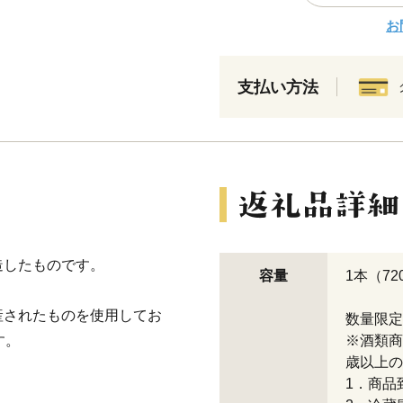
お
支払い方法
造したものです。
容量
1本（72
。
産されたものを使用してお
数量限定
す。
※酒類商
歳以上の
1．商品