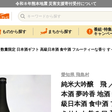
令和８年熊本地震 災害支援寄付受付について
番組･特集
ものから探す
まちから探す
キャンペ
酒 数量限定 日本酒ギフト 高級日本酒 食中酒 フルーティーな香り 
愛知県 飛島村
純米大吟醸 飛 ／
本酒 夢吟香 地酒
級日本酒 食中酒