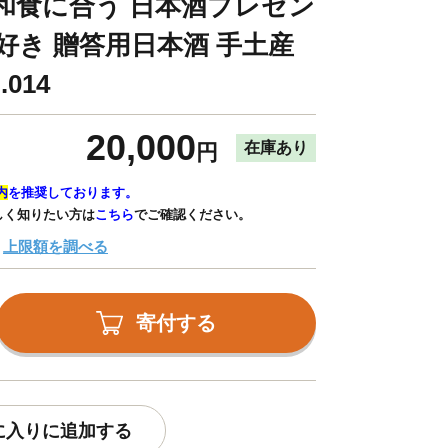
和食に合う 日本酒プレゼン
好き 贈答用日本酒 手土産
014
20,000
在庫あり
円
内
を推奨しております。
しく知りたい方は
こちら
でご確認ください。
上限額を調べる
寄付する
に入りに追加する