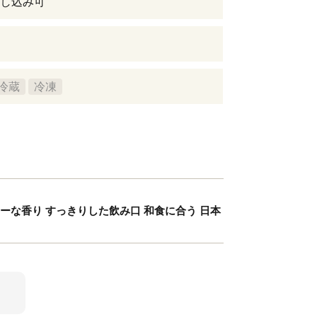
し込み可
冷蔵
冷凍
ィーな香り すっきりした飲み口 和食に合う 日本