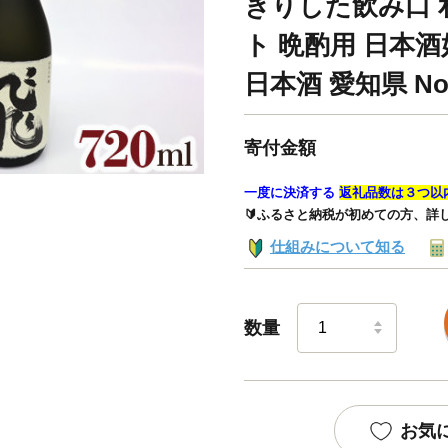
きりした飲み口 
ト 晩酌用 日本酒
日本酒 愛知県 No.
寄付金額
一度に決済する
返礼品数は３つ以
🔰ふるさと納税が初めての方、詳
仕組みについて知る
数量
お気