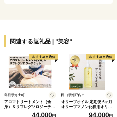
👉国産よかわ錦うなぎ蒲焼き (約250g、タレ・山椒つ
き)〜山田錦で育った吟醸鰻〜
関連する返礼品 | "美容"
島根県海士町
岡山県瀬戸内市
アロマトリートメント（全
オリーブオイル 定期便 6ヶ月
身）＆リフレグソロジーチケ
オリーブマノン化粧用オリー
ット
ブオイル 200ml オリーブ オ
44,000
94,000
円
円
イル 美容 スキンケア 化粧用