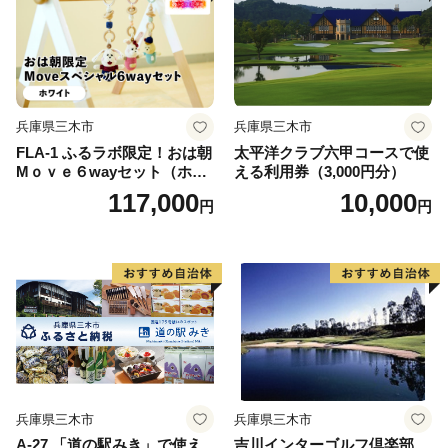
兵庫県三木市
兵庫県三木市
FLA-1 ふるラボ限定！おは朝
太平洋クラブ六甲コースで使
Mｏｖｅ６wayセット（ホワ
える利用券（3,000円分）
イト）
117,000
10,000
円
円
兵庫県三木市
兵庫県三木市
A-27 「道の駅みき」で使え
吉川インターゴルフ倶楽部