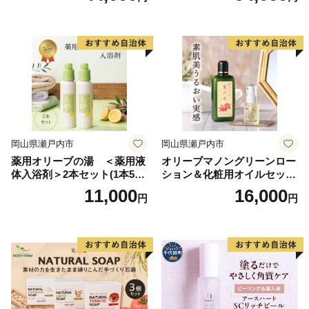
油 オリーブ油 お楽しみ
岡山県瀬戸内市
岡山県瀬戸内市
薬用オリーブの湯 ＜薬用液
オリーブマノングリーンロー
体入浴剤＞2本セット(1本500
ション＆化粧用オイルセット
ml） 美容
美容グッズ スキンケア 化粧
11,000
16,000
円
円
水