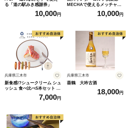
る「道の駅みき感謝券」
MECHAで使えるメッチャマ
ネー（3,000円分）
10,000
10,000
円
円
兵庫県三木市
兵庫県三木市
新食感!?シュークリーム シュ
葵鶴 大吟古酒
ッシュ 食べ比べ5本セット シ
18,000
円
ューアイス お試し 抹茶ミル
7,000
円
クいちごチョコキャラメルナ
ッツコーティング お中元 ス
イーツギフト お取り寄せ 冷
たい 夏 インスタ映え お菓子
贈り物 個包装 送料無料 お見
舞い すぐ 届く