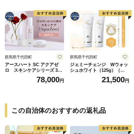
群馬県千代田町
群馬県千代田町
アースハート SC アクアゼ
ジェミーチェンジ Wウォッ
ロ スキンケアシリーズ 3点
シュホワイト（125g）（泡立
セット
てネット付）×2本 群馬県 千
78,000
21,500
円
円
代田町
この自治体のおすすめの返礼品