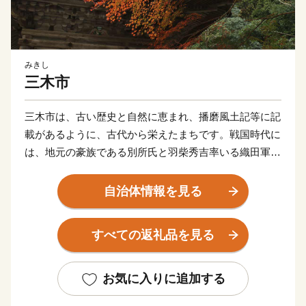
みきし
三木市
三木市は、古い歴史と自然に恵まれ、播磨風土記等に記
載があるように、古代から栄えたまちです。戦国時代に
は、地元の豪族である別所氏と羽柴秀吉率いる織田軍に
よる「三木合戦」が行われ、合戦により荒廃しました
が、秀吉の復興政策により今日の金物産業の発展の基礎
自治体情報を見る
が作られました。
神戸市の北西隣にあり、中国道・山陽道の3つのICがあ
すべての返礼品を見る
る交通の要衝です。
★ABCテレビのニュース情報番組「キャスト」で「吉
お気に入りに追加する
川運輸(有) 」の“よかわ錦うなぎ” が紹介されました！