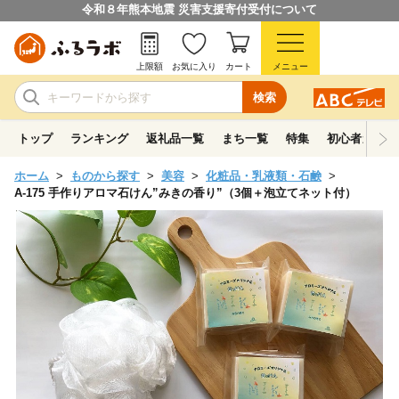
令和８年熊本地震 災害支援寄付受付について
上限額
お気に入り
カート
メニュー
検索
トップ
ランキング
返礼品一覧
まち一覧
特集
初心者ガイド
ホーム
ものから探す
美容
化粧品・乳液類・石鹸
A-175 手作りアロマ石けん”みきの香り”（3個＋泡立てネット付）