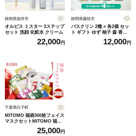
静岡県袋井市
静岡県藤枝市
オルビス ミスター 3ステップ
バスクリン 2種 × 各2個 セッ
セット 洗顔 化粧水 クリーム
ト ギフト ゆず 柚子 森 香り
日用品 お風呂 バス用品 温活
22,000
12,000
円
円
アロマ 香り まとめ買い静岡
県 藤枝市 医薬部外品
千葉県白子町
MITOMO 福袋300枚フェイス
マスクセットMITOMO 福袋3
00枚フェイスマスクセット
25,000
円
ふるさと納税 パック ファイ