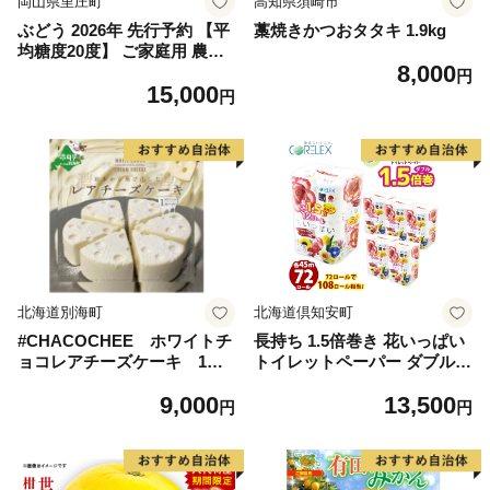
岡山県里庄町
高知県須崎市
ぶどう 2026年 先行予約 【平
藁焼きかつおタタキ 1.9kg
均糖度20度】 ご家庭用 農家
8,000
こだわりの シャイン マスカ
円
15,000
ット 2～3房 合計約1.2kg ブ
円
ドウ 葡萄 岡山県産 国産 フル
ーツ 果物 【 Nini farm 農家
直送 】
北海道別海町
北海道倶知安町
#CHACOCHEE ホワイトチ
長持ち 1.5倍巻き 花いっぱい
ョコレアチーズケーキ 1ホ
トイレットペーパー ダブル 4
ール(直径15cm)（北海道,別
5ｍ 計72ロール 全18種 花柄
9,000
13,500
海町,チーズ,ちーず,チーズケ
プリント ハーブ 香り付き 日
円
円
ーキ,ふるさと納税）
本製 まとめ買い 防災 常備品
ペーパー エコ 日用雑貨 消耗
品 備蓄 送料無料 北海道 倶知
安町 日用品