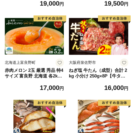
19,000
19,500
もの 果実 旬の果物 旬のフル
離島は配送不可
円
円
ーツ 香川 香川県 東かがわ市
北海道上富良野町
大阪府泉佐野市
赤肉メロン 2玉 厳選 秀品 特4
ねぎ塩 牛たん（成型）合計 2
サイズ 富良野 北海道 各2kg
kg 小分け 250g×8P【牛タン
～2.6kg 2玉 セット ファーム
牛肉 焼肉用 薄切り 訳あり サ
17,000
16,000
富良野 メロン めろん 果物 く
イズ不揃い】
円
円
だもの フルーツ デザート 旬
の果物 旬のフルーツ