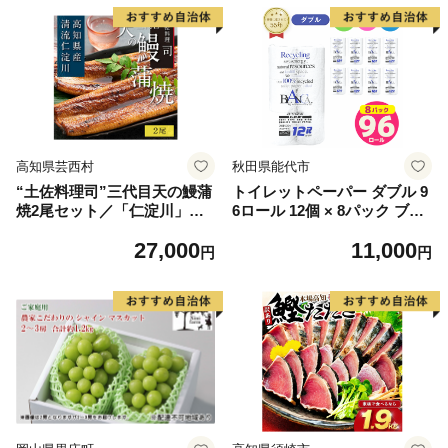
高知県芸西村
秋田県能代市
“土佐料理司”三代目天の鰻蒲
トイレットペーパー ダブル 9
焼2尾セット／「仁淀川」水
6ロール 12個 × 8パック ブラ
系の地下水使用 完全無投薬養
ンカ 再生紙 100％ 芯あり 日
27,000
11,000
殖 国産・高知県産〈高知市共
用品 消耗品 無香料 生活用品
円
円
通返礼品〉うなぎ 真空パック
備蓄 秋田県 能代市 送料無料
（ウナギう・たれセット）
《能代製紙》