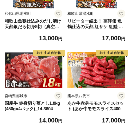
和歌山県湯浅町
和歌山県湯浅町
和歌山魚鶴仕込みのだし漬け
リピーター続出！ 高評価 魚
天然銀だら切身8切（真空パ
鶴仕込の天然 紅サケ 紅鮭 鮭
ック入） 約720g 小分け 独自
サーモン 切身 切り身 約1kg
13,000
17,000
製法 良質な脂 ふっくら 柔ら
レビュー高評価 小分け 真空
円
円
かい 身質 甘み 旨味 白身魚の
パック 梅酒 真昆布 使用 だし
トロ 梅酒 北海道南産 真こん
まろやか 天然 鮭 魚 海の幸
ぶ だし漬け 煮付け ムニエル
海鮮 魚介 食品 食べ物 おかず
味噌漬け 鍋物 冷凍 湯浅町 送
お弁当 水産加工品 冷凍 グル
料無料_G7334
メ お取り寄せ 和歌山県 湯浅
町 送料無料_G7317
宮崎県都城市
熊本県八代市
国産牛 赤身切り落とし1.8kg
あか牛赤身モモスライスセッ
(450g×4パック)_14-3604
ト (あか牛モモスライス400
g、あか牛のたれ200ml付き)
14,000
17,000
円
円