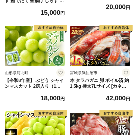
す 茹でたて 釜揚げ しらす 無
20,000
着色 安心 安全 赤穂の塩 新鮮
円
15,000
国産 海の幸 海鮮 魚介 紀州湯
円
浅湾直送 まるとも海産 お取
り寄せ 和歌山県 湯浅町 送料
無料_C6035n
山形県河北町
宮城県気仙沼市
【令和8年産】 ぶどう シャイ
本 タラバガニ 脚 ボイル済 約
ンマスカット 2房入り（1房6
1.5kg 極太7Lサイズ [カネダ
00g前後） 秀品 山形県河北町
イ 宮城県 気仙沼市 2056432
18,000
42,000
産【山形eLab】 ka074-023-r
6] カニ かに 蟹 たらばがに た
円
円
8
らば蟹 タラバ蟹 たらば タラ
バ ボイル