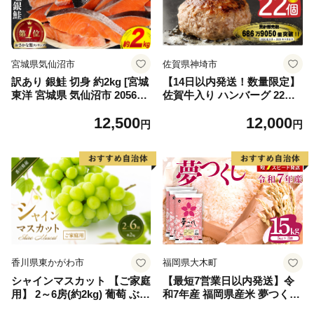
宮城県気仙沼市
佐賀県神埼市
訳あり 銀鮭 切身 約2kg [宮城
【14日以内発送！数量限定】
東洋 宮城県 気仙沼市 205649
佐賀牛入り ハンバーグ 22個
91] 鮭 魚介類 海鮮 訳アリ 規
2.6kg(120g×22個)【佐賀牛 黒
12,500
12,000
格外 不揃い さけ サケ 鮭切身
毛和牛 ブランド牛 九州 ハン
円
円
シャケ 切り身 冷凍 家庭用 お
バーグ 牛肉 豚肉 国産 お弁当
かず 弁当 支援 サーモン 銀鮭
おかず 惣菜 おすすめ 人気】
切り身 魚 わけあり
(H083106)
香川県東かがわ市
福岡県大木町
シャインマスカット 【ご家庭
【最短7営業日以内発送】令
用】 2～6房(約2kg) 葡萄 ぶど
和7年産 福岡県産米 夢つくし
う ブドウ フルーツ 果物 くだ
15kg 精米 ※北海道・沖縄・