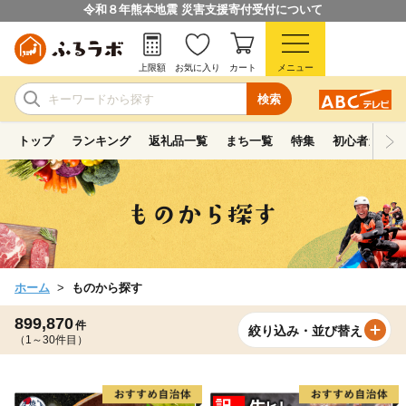
令和８年熊本地震 災害支援寄付受付について
上限額
お気に入り
カート
メニュー
検索
トップ
ランキング
返礼品一覧
まち一覧
特集
初心者ガイド
ホーム
ものから探す
899,870
件
絞り込み・並び替え
（1～30件目）