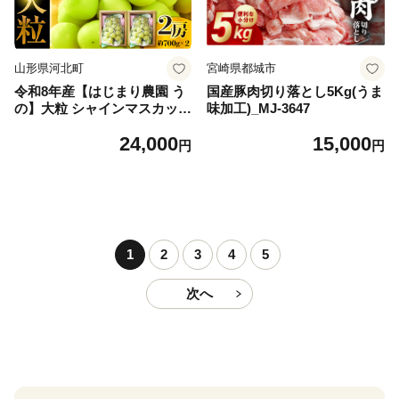
山形県河北町
宮崎県都城市
令和8年産【はじまり農園 う
国産豚肉切り落とし5Kg(うま
の】大粒 シャインマスカット
味加工)_MJ-3647
２房（約700g×2房） 山形県
24,000
15,000
河北町産 【河北町観光物産協
円
円
会】 ka002-004-r8
1
2
3
4
5
次へ