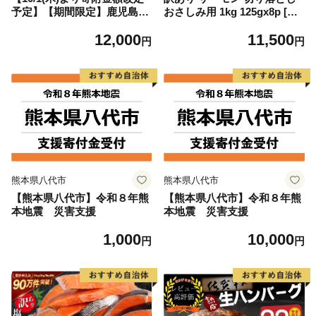
予定】【期間限定】鹿児島県
おさしみ用 1kg 125gx8p [足
大隅産うなぎ蒲焼4尾（400
利本店 宮城県 気仙沼市 2056
12,000
11,500
g） KN007-023
4313] 魚 魚介類 鮭 お刺し身
円
円
刺し身 刺身 生 生食 個包装
チリ銀鮭 銀鮭 海鮮 海鮮丼 魚
介
熊本県八代市
熊本県八代市
【熊本県八代市】令和８年熊
【熊本県八代市】令和８年熊
本地震 災害支援
本地震 災害支援
1,000
10,000
円
円