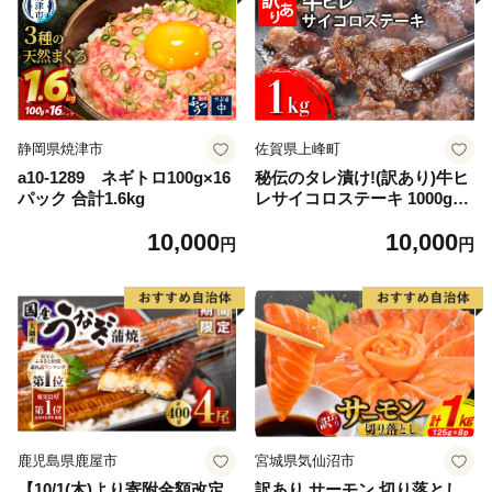
静岡県焼津市
佐賀県上峰町
a10-1289 ネギトロ100g×16
秘伝のタレ漬け!(訳あり)牛ヒ
パック 合計1.6kg
レサイコロステーキ 1000g
【B-1098-AS】
10,000
10,000
円
円
鹿児島県鹿屋市
宮城県気仙沼市
【10/1(木)より寄附金額改定
訳あり サーモン 切り落とし