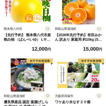
熊本県八代市
和歌山県湯浅町
【先行予約】 熊本県八代市産
【2026年先行予約】有田みか
晩白柚 （ばんぺいゆ） Lサイ
ん 訳あり 家庭用 約10kg (S
ズ 2玉 柑橘 みかん 果物 くだ
S、Sサイズ) みかん 温州みか
12,000
15,000
もの フルーツ おやつ 特産 熊
ん フルーツ 柑橘 果物 果実
円
円
本県 八代市 【2026年12月上
ジューシー 人気 国産 食べ物
旬より順次発送】
和歌山県 湯浅町 送料無料_ZJ
6098
和歌山県湯浅町
大阪府貝塚市
優良県産品 認定 釜揚げしら
ワケあり水なす２０個