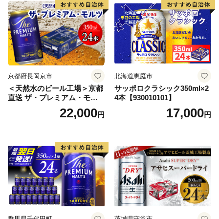
口 送料無料 カメイ 本宮市
【07214-0206】
京都府長岡京市
北海道恵庭市
＜天然水のビール工場＞京都
サッポロクラシック350ml×2
直送 ザ・プレミアム・モル
4本【930010101】
ツ 350ml×24本 プレモル [149
22,000
17,000
円
円
5]
群馬県千代田町
茨城県守谷市