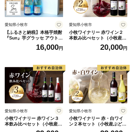
愛知県小牧市
愛知県小牧市
【ふるさと納税】本格芋焼酎
小牧ワイナリー 赤ワイン２
『Sun』芋グラッセ アウトド
本飲み比べセット（小牧産ぶ
ア ソロキャンプ ベランピン
どう100％使用）
16,000
20,000
円
円
グ 巣ごもり 就労支援
愛知県小牧市
愛知県小牧市
小牧ワイナリー 赤ワイン３
小牧ワイナリー 赤・白ワイ
本飲み比べセット（小牧産ぶ
ン２本セット（小牧産ぶどう
どう100％使用）
100％使用）