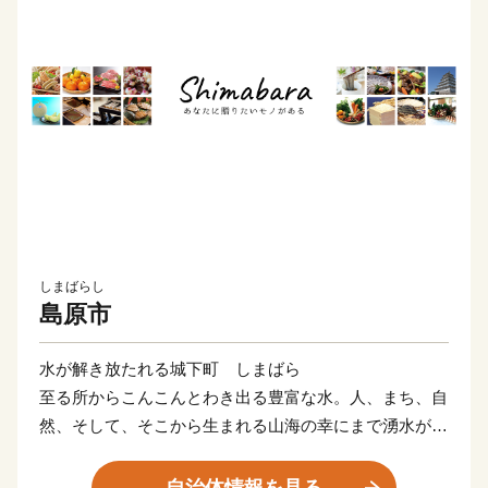
しまばらし
島原市
水が解き放たれる城下町 しまばら
至る所からこんこんとわき出る豊富な水。人、まち、自
然、そして、そこから生まれる山海の幸にまで湧水が脈
打つ水の都 しまばら。
大地によって磨かれて、解き放たれた水の恵みを島原と