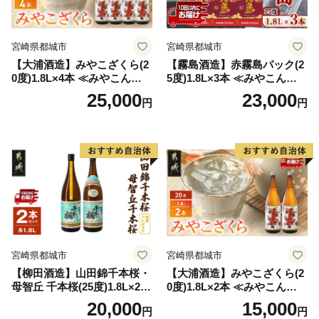
宮崎県都城市
宮崎県都城市
【大浦酒造】みやこざくら(2
【霧島酒造】赤霧島パック(2
0度)1.8L×4本 ≪みやこんじょ
5度)1.8L×3本 ≪みやこんじょ
特急便≫_AD-0771
特急便≫_23-07-K03P-1800-3
25,000
23,000
円
円
-Q
宮崎県都城市
宮崎県都城市
【柳田酒造】山田錦千本桜・
【大浦酒造】みやこざくら(2
母智丘 千本桜(25度)1.8L×2本
0度)1.8L×2本 ≪みやこんじょ
≪みやこんじょ特急便≫_AC
特急便≫_MJ-0771
20,000
15,000
円
円
-0751