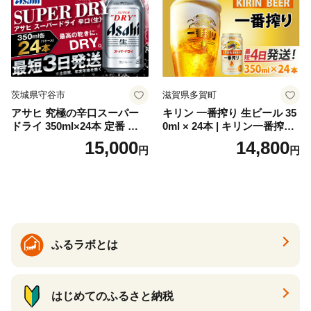
ソーダ割り アルコール ロッ
ク ソーダ ジントニック 】
茨城県守谷市
滋賀県多賀町
アサヒ 究極の辛口スーパー
キリン 一番搾り 生ビール 35
ドライ 350ml×24本 定番 ビー
0ml × 24本 | キリン一番搾り
ル 缶ビール 酒 お酒 アルコー
キリンビール 一番搾り ビー
15,000
14,800
円
円
ル 辛口
ル 24缶 きりんいちばんしぼ
り キリン一番搾り びーる 1
ケース 24缶 24本 キリン一番
搾り KIRIN きりん 麒麟 キリ
ン一番搾り いちばんしぼり
キリン一番搾り 父の日 ちち
の日
ふるラボとは
はじめてのふるさと納税