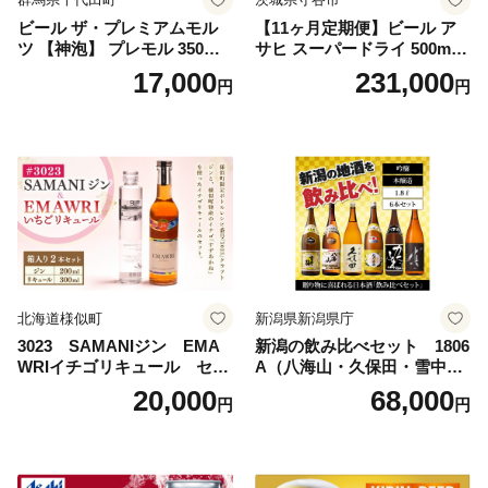
ビール ザ・プレミアムモル
【11ヶ月定期便】ビール ア
ツ 【神泡】 プレモル 350ml
サヒ スーパードライ 500ml 2
× 24本 サントリー〈天然水の
4本 1ケース×11ヶ月 | アサヒ
17,000
231,000
円
円
ビール工場〉群馬※沖縄・離
ビール 究極の辛口 酒 お酒 ア
島地域へのお届け不可
ルコール 生ビール Asahi ア
サヒビール スーパードライ s
uper dry 11回 缶ビール 缶 ギ
フト 内祝い 茨城県守谷市 送
料無料
北海道様似町
新潟県新潟県庁
3023 SAMANIジン EMA
新潟の飲み比べセット 1806
WRIイチゴリキュール セッ
A（八海山・久保田・雪中
ト（箱入り）【大人の味 酒
梅・越乃寒梅・かたふね・千
20,000
68,000
円
円
お酒 洋酒 スピリッツ クラフ
代の光）
トジン 国産 sake SAKE gin
GIN liqueur LIQUEUR お酒
セット 詰め合わせ カクテル