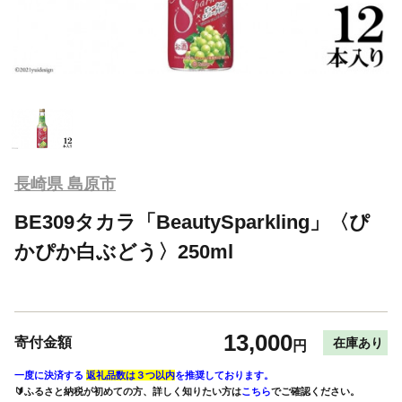
長崎県 島原市
BE309タカラ「BeautySparkling」〈ぴ
かぴか白ぶどう〉250ml
13,000
寄付金額
在庫あり
円
一度に決済する
返礼品数は３つ以内
を推奨しております。
🔰ふるさと納税が初めての方、詳しく知りたい方は
こちら
でご確認ください。