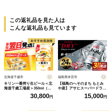
この返礼品を見た人は
こんな返礼品も見ています
北海道千歳市
福島県本宮市
キリン一番搾り生ビール＜北
【福島のへそのまち もとみ
海道千歳工場産＞350ml（24
や産】アサヒスーパードライ
本） 2ケース
350ml×24本 合計8.4L 1ケー
30,800
15,000
円
円
ス アルコール度数5% 缶ビー
ル お酒 ビール アサヒ スーパ
ードライ super dry 24缶 辛