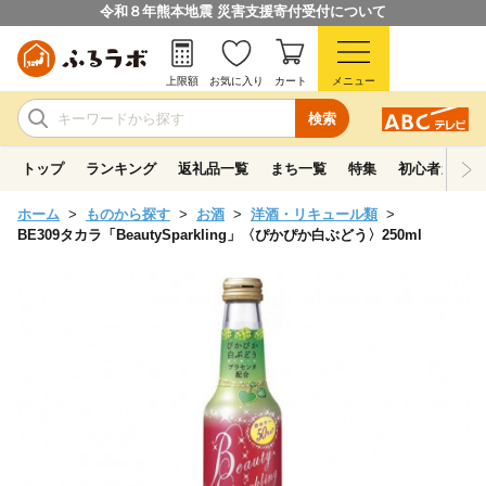
令和８年熊本地震 災害支援寄付受付について
上限額
お気に入り
カート
メニュー
検索
トップ
ランキング
返礼品一覧
まち一覧
特集
初心者ガイド
ホーム
ものから探す
お酒
洋酒・リキュール類
BE309タカラ「BeautySparkling」〈ぴかぴか白ぶどう〉250ml