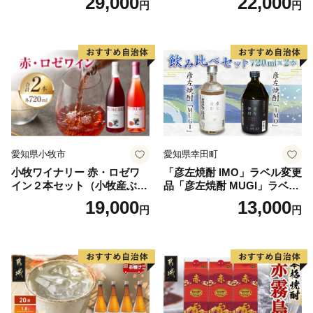
29,000
22,000
円
円
愛知県小牧市
愛知県幸田町
小牧ワイナリー 赤・ロゼワ
「彦左焼酎 IMO」ラベル変更
イン２本セット（小牧産ぶど
品「彦左焼酎 MUGI」ラベル
う100％使用）
変更品 飲み比べ セット 合計
19,000
13,000
円
円
2本 720ml×各1本 25度 焼酎
お酒 麦焼酎 芋焼酎