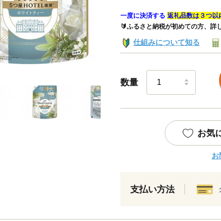
一度に決済する
返礼品数は３つ以
🔰ふるさと納税が初めての方、詳
仕組みについて知る
数量
お気
お
支払い方法