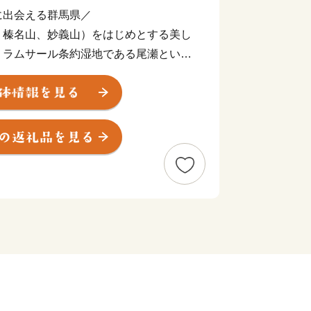
に出会える群馬県／
、榛名山、妙義山）をはじめとする美し
、ラムサール条約湿地である尾瀬といっ
ます。
かな時間を過ごすほか、県内各地で夏は
ング・ラフティング、冬はスキーやスノ
ィビティを楽しむこともできます。
です。草津、伊香保、みなかみ、四万
100を超える温泉地があります。群馬
、日頃の疲れを癒やしてください。
「富岡製糸場と絹産業遺産群」をはじめ
ます。
。上州牛・上州地鶏、下仁田ネギなどの
りこみ・水沢うどんに代表される粉食文