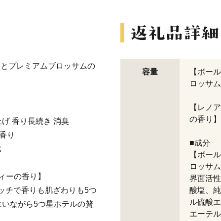
まとプレミアムブロッサムの
容量
【ボール
ロッサム
【レノア
の香り】柔
上げ 香り長続き 消臭
香り
■成分
比
【ボール
ロッサム
ティーの香り】
界面活性
タッチで香りも肌ざわりも5つ
酸塩、純
ル硫酸エ
いながら5つ星ホテルの贅
エーテル