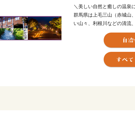
＼美しい自然と癒しの温泉
群馬県は上毛三山（赤城山
い山々、利根川などの清流
た豊かな自然に囲まれてい
美しい自然の中を散策し豊
登山・カヌー・キャニオニ
ーボードなど様々なアクテ
また、群馬県といえば温泉
（しま）をはじめ、県内には
の名湯にゆったりと浸かり
他にも、県内には世界遺産
とする文化遺産も多くあり
さらに、グルメも自慢です
豊富な農畜産物や、おっき