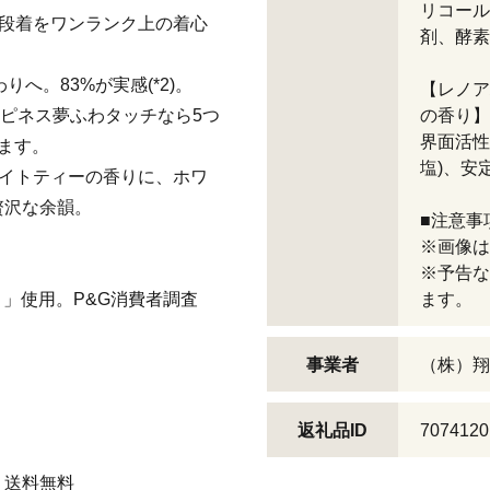
リコール
普段着をワンランク上の着心
剤、酵素
!
へ。83%が実感(*2)。
【レノア
ハピネス夢ふわタッチなら5つ
の香り】
界面活性
ます。
塩)、安
ワイトティーの香りに、ホワ
贅沢な余韻。
■注意事
※画像は
※予告な
り」使用。P&G消費者調査
ます。
事業者
（株）翔
返礼品ID
7074120
 送料無料