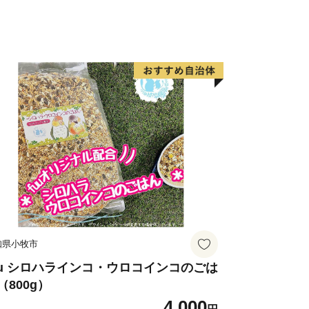
／
す姿である
の有無等にかかわらず、すべての県民
となく、自ら思い描く人生を生き、幸福
社会」の実現に向け、デジタルトランス
ノベーション推進等の施策を展開してい
達成や群馬県の美しい自然・文化遺産を
くの方に「ぐんまふるさと納税」を通じ
知県小牧市
す。
uu シロハラインコ・ウロコインコのごは
（800g）
4,000