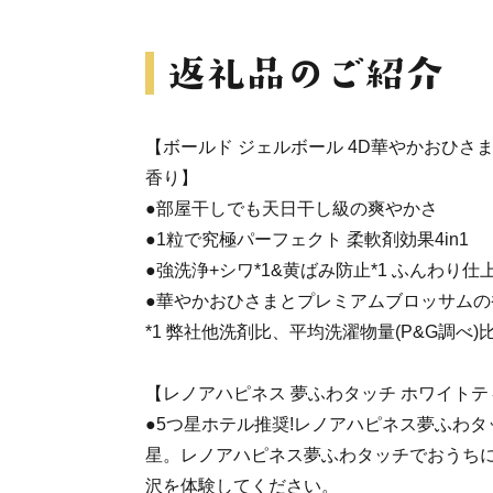
【ボールド ジェルボール 4D華やかおひさ
香り】
●部屋干しでも天日干し級の爽やかさ
●1粒で究極パーフェクト 柔軟剤効果4in1
●強洗浄+シワ*1&黄ばみ防止*1 ふんわり仕
●華やかおひさまとプレミアムブロッサムの
*1 弊社他洗剤比、平均洗濯物量(P&G調べ)
【レノアハピネス 夢ふわタッチ ホワイト
●5つ星ホテル推奨!レノアハピネス夢ふわ
星。レノアハピネス夢ふわタッチでおうちに
沢を体験してください。