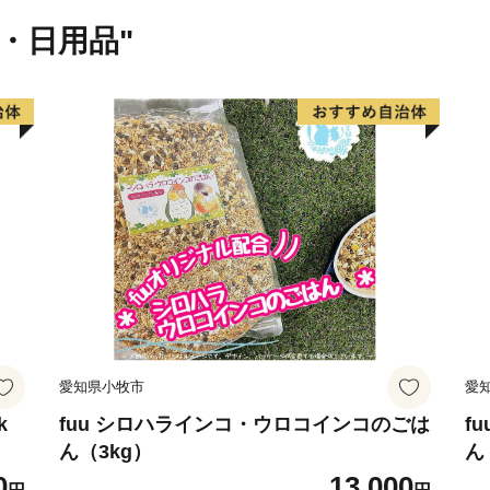
化を誇ります。
貨・日用品"
＼群馬県が目指すビジョン
群馬県では、2040年に目指
「年齢や性別、国籍、障害
が、誰一人取り残されるこ
を実感できる自立分散型の
フォーメーションや教育イ
ます。
群馬県が目指すビジョンの
後世に残すために、ぜひ多
愛知県小牧市
愛
応援いただけますと幸いで
k
fuu シロハラインコ・ウロコインコのごは
f
ん（3kg）
ん
0
13,000