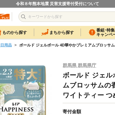
令和８年熊本地震 災害支援寄付受付について
番組･特集
ものから探す
まちから探す
キャンペ
・日用品
ボールド ジェルボール 4D華やかプレミアムブロッサム
群馬県 群馬県庁
ボールド ジェル
ムブロッサムの香
ワイトティー つ
寄付金額