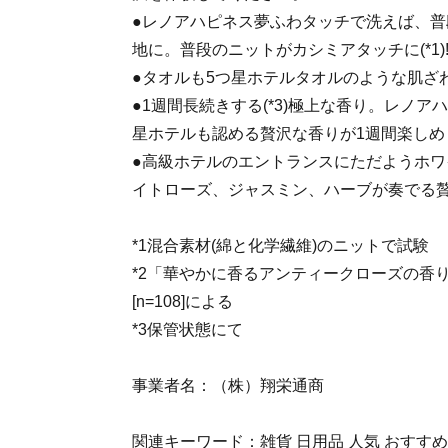
●レノアハピネス夢ふわタッチで洗えば、
地に。普段のニットがカシミアタッチに(*1)
●タオルも5つ星ホテルタオルのような肌ざわり
●1週間長続きする(*3)極上な香り。レノア
星ホテルも認める贅沢な香りが1週間楽しめ
●高級ホテルのエントランスにただようホ
イトローズ、ジャスミン、ハーブが奏でる
*1混合素材(綿と化学繊維)のニットで試験
*2「華やかに香るアンティークローズの香
[n=108]による
*3保管状態にて
事業者名：（株）翔栄通商
関連キーワード：雑貨 日用品 人気 おすすめ