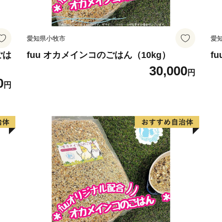
愛知県小牧市
愛
ごは
fuu オカメインコのごはん（10kg）
f
30,000
円
0
円