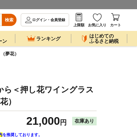
検索
ログイン・会員登録
上限額
お気に入り
カート
はじめての
ランキング
ーン
ふるさと納税
＞（夢花）
町から＜押し花ワイングラス
夢花）
21,000
在庫あり
円
内
を推奨しております。