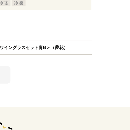
冷蔵
冷凍
花ワイングラスセット青B＞（夢花）