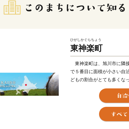
ひがしかぐらちょう
東神楽町
東神楽町は、旭川市に隣接
で５番目に面積が小さい自
どもの割合がとても多くな
町のキャッチフレーズは「
の歴史を持つ花のまちづく
大雪山からの雪解け水の恵
パラやトマトなどの野菜も
肥沃な農地を生かした、農
高品質な旭川家具の工房も