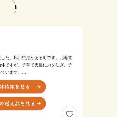
した、旭川空港がある町です。北海道
治体ですが、子育て支援に力を注ぎ、子
っています。
すてきな笑顔と花のまち」。半世紀以上
りの住民活動は、まちの文化です。
みの、おいしいお米は自慢の一品。アス
、とっても美味！！忠別川がもたらした
業・畜産などが盛んです。
あります。