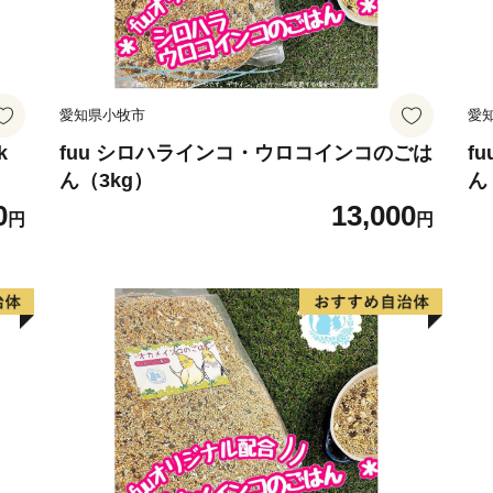
営業時間 ９：００～１７
TEL：０１１－８０７－７
Mail：higashikagura_furusa
愛知県小牧市
愛
※１２月は土・日曜日も対
k
fuu シロハラインコ・ウロコインコのごは
f
ん（3kg）
ん
0
13,000
円
円