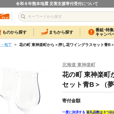
令和８年熊本地震 災害支援寄付受付について
番組･特集
ものから探す
まちから探す
キャンペ
ス・包丁
花の町 東神楽町から＜押し花ワイングラスセット青B
北海道 東神楽町
花の町 東神楽
セット青B＞（
寄付金額
一度に決済する
返礼品数は３つ以