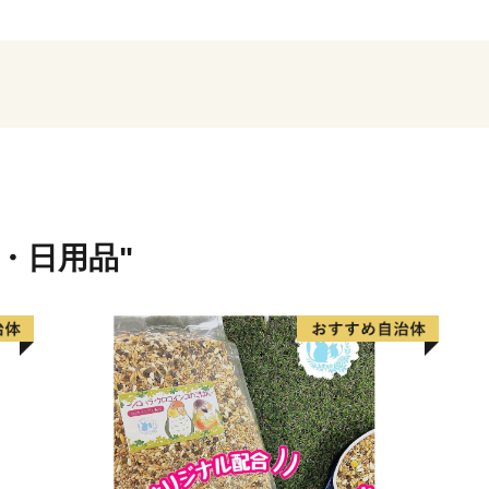
産業を守り育て、町民一人
くりを実現するために、皆
す。
◆各お問い合わせ先はこち
１．受領証明書再発行・ワ
自動音声応答サービス
貨・日用品"
０５０－３３５５－２１９７
※14桁の寄附受付番号とお
※休日・夜間も対応してお
※住所・氏名に変更がある
ください。
２．お礼の品・配送につい
東神楽町ふるさと納税コー