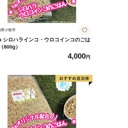
：３０（祝土日を除く）
１１１
to@souplesse.jp
知県小牧市
応しております
uu シロハラインコ・ウロコインコのごは
（800g）
4,000
円