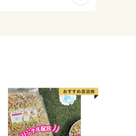
一人が健康で生き生きと暮らせる街づ
様からのご寄付を活用させていただきま
ら◆
ンストップ受付状況について
(全自治体共通)
申込み時の電話番号下４桁が必要です
ります
場合は、直接コールセンターまでご連絡
て
ルセンター