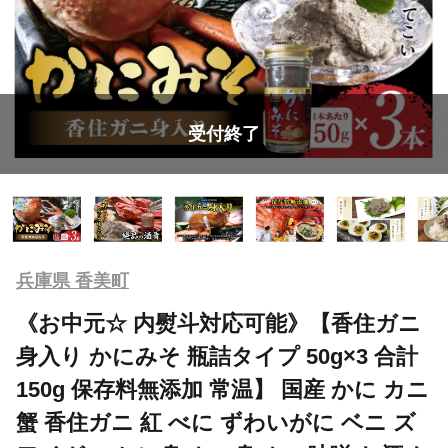
受付終了
兵庫県 香美町
《お中元☆ 内熨斗対応可能》【香住ガニ
身入り かにみそ 瓶詰タイプ 50g×3 合計
150g 保存料無添加 常温】 国産 かに カニ
蟹 香住ガニ 紅 べに ずわいがに ベニ ズ