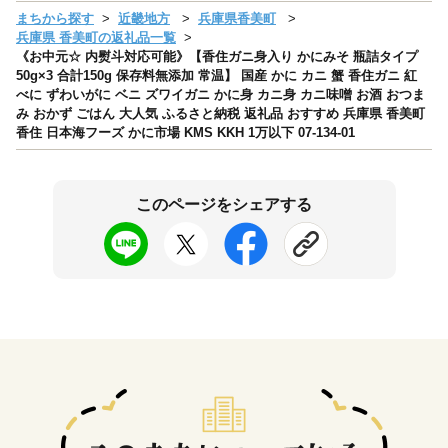
まちから探す
近畿地方
兵庫県香美町
兵庫県 香美町の返礼品一覧
《お中元☆ 内熨斗対応可能》【香住ガニ身入り かにみそ 瓶詰タイプ
50g×3 合計150g 保存料無添加 常温】 国産 かに カニ 蟹 香住ガニ 紅
べに ずわいがに ベニ ズワイガニ かに身 カニ身 カニ味噌 お酒 おつま
み おかず ごはん 大人気 ふるさと納税 返礼品 おすすめ 兵庫県 香美町
香住 日本海フーズ かに市場 KMS KKH 1万以下 07-134-01
このページをシェアする