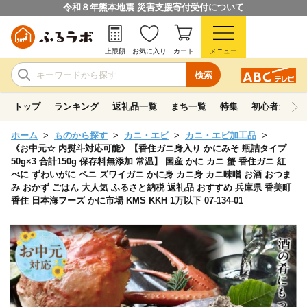
令和８年熊本地震 災害支援寄付受付について
上限額
お気に入り
カート
メニュー
検索
トップ
ランキング
返礼品一覧
まち一覧
特集
初心者ガイド
ホーム
ものから探す
カニ・エビ
カニ・エビ加工品
《お中元☆ 内熨斗対応可能》【香住ガニ身入り かにみそ 瓶詰タイプ
50g×3 合計150g 保存料無添加 常温】 国産 かに カニ 蟹 香住ガニ 紅
べに ずわいがに ベニ ズワイガニ かに身 カニ身 カニ味噌 お酒 おつま
み おかず ごはん 大人気 ふるさと納税 返礼品 おすすめ 兵庫県 香美町
香住 日本海フーズ かに市場 KMS KKH 1万以下 07-134-01