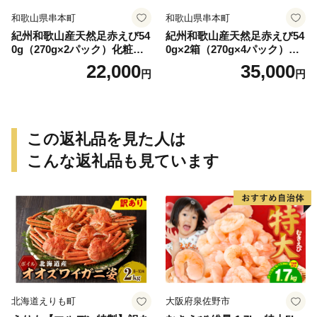
和歌山県串本町
和歌山県串本町
紀州和歌山産天然足赤えび54
紀州和歌山産天然足赤えび54
0g（270g×2パック）化粧箱
0g×2箱（270g×4パック）化
入 ※2026年12月上旬〜2027
粧箱入 ※2026年12月上旬〜2
22,000
35,000
円
円
年2月上旬頃順次発送予定
027年2月上旬頃順次発送予定
（お届け日指定不可）／海老
（お届け日指定不可）（お届
エビ えび クマエビ 足赤 天然
け日指定不可）／海老 エビ
おかず【uot772A】
えび クマエビ 足赤 天然 おか
ず【uot773A】
この返礼品を見た人は
こんな返礼品も見ています
北海道えりも町
大阪府泉佐野市