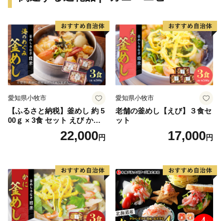
■書類について■
寄附金受領証明書・ワンストップ特例申請書類(要望さ
れた方のみ)につきましては、ご寄附をいただきました
後、３週間以内に返礼品とは別に郵送いたします。
ただし、ご寄附お申込み多数の際は1か月程度を要する
場合もございます。
愛知県小牧市
愛知県小牧市
※下記URLからも申請書をダウンロードできます。
【ふるさと納税】釜めし 約 5
老舗の釜めし【えび】３食セ
https://furusato-madoguchi.jp/service/kami/
00ｇ × 3食 セット えび かに
ット
海のめぐみ 老舗 急速冷凍 レ
22,000
17,000
円
円
ンチン 時短 簡単調理 食品 加
■キャンセル・変更について
工品 ご飯 お弁当 おにぎり お
寄附申込みのキャンセル、返礼品の変更・返品はできか
茶漬け お取り寄せ お取り寄
ねます。
せグルメ 愛知県 小牧市 送料
無料
寄附者の都合により返礼品がお届けできない場合、返礼
品の再送は致しません。
また、香美町民の方が香美町にふるさと納税を行われた
場合は、返礼品をお送りすることはできかねます。