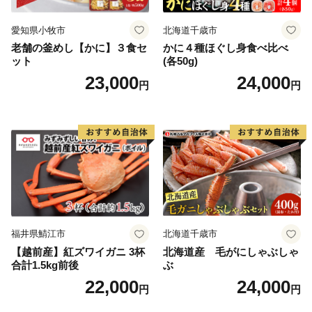
予めご了承ください。
愛知県小牧市
北海道千歳市
老舗の釜めし【かに】３食セ
かに４種ほぐし身食べ比べ
【重要】ヤマト運輸の荷物転送有料化のお知らせ
ット
(各50g)
ヤマト運輸の規定変更により、2023年6月1日（木）以
23,000
24,000
円
円
降、お荷物の送り状に記載されたご住所以外にお届け先
を変更（転送）する場合、送り状に記載されたお届け先
から変更後のお届け先までに生じた配送料（定価・着払
い）を別途お支払いいただくことになりました。
生じた配送料につきましては、ご贈答用の場合でも受取
人様に着払いでご負担いただくことになりますので、お
届け先のご住所をご入力いただく際には十分にご注意い
ただいた上でお申込いただきますようよろしくお願い申
し上げます。
福井県鯖江市
北海道千歳市
お申込み後に、配送先ご住所に誤りや変更がございまし
【越前産】紅ズワイガニ 3杯
北海道産 毛がにしゃぶしゃ
合計1.5kg前後
ぶ
たら、早急に香美町ふるさと納税サポート室までご連絡
22,000
24,000
ください。
円
円