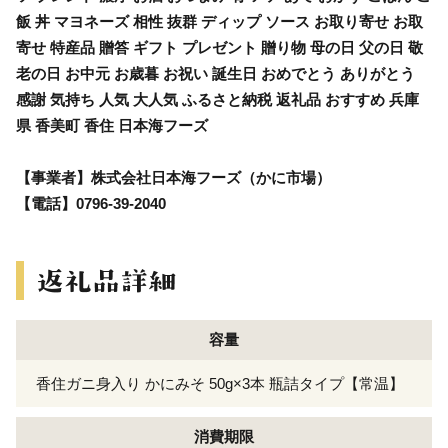
飯 丼 マヨネーズ 相性 抜群 ディップ ソース お取り寄せ お取
寄せ 特産品 贈答 ギフト プレゼント 贈り物 母の日 父の日 敬
老の日 お中元 お歳暮 お祝い 誕生日 おめでとう ありがとう
感謝 気持ち 人気 大人気 ふるさと納税 返礼品 おすすめ 兵庫
県 香美町 香住 日本海フーズ
【事業者】株式会社日本海フーズ（かに市場）
【電話】0796-39-2040
容量
香住ガニ身入り かにみそ 50g×3本 瓶詰タイプ【常温】
消費期限