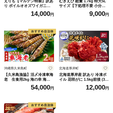
えりも【マルデン特製】訳あ
むきえび 総量 1.7kg 特大5L
り ボイルオオズワイガニ姿2
サイズ【下処理不要 小分け 8
kg《1kg(４尾～５尾)×2》【e
50g×2P 訳あり サイズ不揃い
14,000
9,000
円
円
r002-051-a】 / ふるさと納税
バナメイエビ バラ凍結】
オオズワイガニ ズワイガニ
訳あり 北海道 日高 浜茹で ボ
イル済み 冷凍 カニ 蟹 かに
カニ味噌 甲羅 お得 格安 小ぶ
り 解凍 カニ鍋 甲羅焼き 海鮮
返礼品 特産品 新鮮 濃厚 旨み
簡単調理 家庭用 ギフト グル
メ
沖縄県久米島町
北海道厚岸町
【久米島漁協】活〆冷凍車海
北海道厚岸産 訳あり 冷凍ボ
老 生食用2kg 海の幸 海鮮
イル 花咲がに 1.5kg前後 (3尾
車えび クルマエビ 高級食材
～5尾入) 蟹 花咲ガニ 魚介類
54,000
12,000
円
円
生食 刺身 鮮度抜群 プリプリ
魚介 [№5863-1090]
甘み 旨味 塩焼き 天ぷら 素揚
げ BBQ シーフード 贈答 贈
り物 お歳暮 お中元