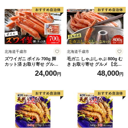
北海道千歳市
北海道千歳市
ズワイガニ ボイル 700g 脚
毛ガニ しゃぶしゃぶ 800g む
カット済 お取り寄せ グルメ
き お取り寄せ グルメ 【北海
【北海道】【札幌バルナバフ
道】【札幌バルナバフーズ】
24,000
48,000
円
円
ーズ】