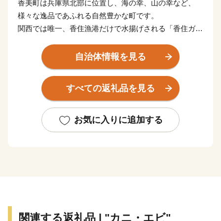
香美町は兵庫県北部に位置し、海の幸、山の幸など、
様々な逸品であふれる自然豊かな町です。
関西では唯一、香住漁港だけで水揚げされる「香住ガニ
（紅ズワイガニ）」、冬の味覚の王様「松葉がに」や、
全国のブランド牛の素牛である銘牛「但馬牛」など、四
自治体情報を見る
季を通してＡ級食材を楽しむことができます。
香美町の特産品を「ふるさと納税」を通してお楽しみく
すべての返礼品を見る
ださい。
お気に入りに追加する
■返礼品の発送について
返礼品のお届け時期は商品によって異なります。商品ペ
ージのお届け時期の目安をご確認ください。
季節限定の返礼品は、漁や収穫の状況により、発送時期
が目安よりも大きくずれ込む場合がございますので、ご
理解いただきますようお願いいたします。
※年末年始の配送は行っておりません。
関連する返礼品 | "カニ・エビ"