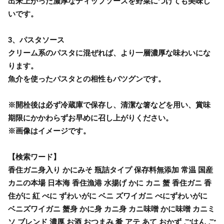
出来上がった濃厚なディップソースを野菜につけても美味し
いです。
3、パスタソース
クリーム系のパスタに混ぜれば、より一層濃厚な味わいにな
ります。
魚介を使ったパスタとの相性もバツグンです。
※開栓後は必ず冷蔵庫で保存し、清潔な箸などを用い、賞味
期限にかかわらずお早めに召し上がりください。
※画像はイメージです。
【検索ワード】
香住ガニ身入り かにみそ 瓶詰タイプ 保存料無添加 常温 国産
カニの本場 日本海 香住漁港 水揚げ かに カニ 蟹 香住ガニ 香
住がに 紅 べに ずわいがに ベニ ズワイガニ べにずわいがに
ベニズワイガニ 蟹身 かに身 カニ身 カニ味噌 かに味噌 カニミ
ソ ブレンド 濃厚 お酒 おつまみ 肴 アテ あて おかず ごはん ご