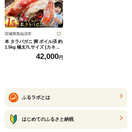
宮城県気仙沼市
本 タラバガニ 脚 ボイル済 約
1.5kg 極太7Lサイズ [カネダ
イ 宮城県 気仙沼市 2056432
42,000
円
6] カニ かに 蟹 たらばがに た
らば蟹 タラバ蟹 たらば タラ
バ ボイル
ふるラボとは
はじめてのふるさと納税