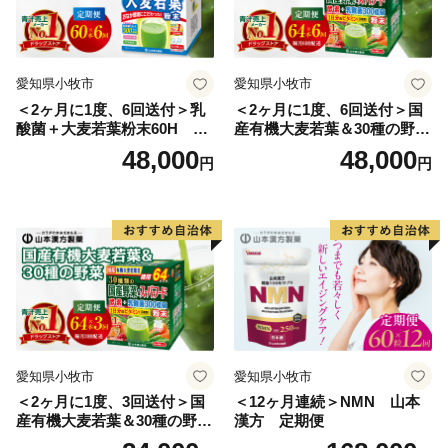
愛知県小牧市
愛知県小牧市
＜2ヶ月に1度、6回送付＞乳
＜2ヶ月に1度、6回送付＞国
酸菌＋大麦若葉粉末60H 山
産有機大麦若葉＆30種の野
本漢方 定期便
菜 山本漢方 定期便
48,000
48,000
円
円
愛知県小牧市
愛知県小牧市
＜2ヶ月に1度、3回送付＞国
＜12ヶ月連続＞NMN 山本
産有機大麦若葉＆30種の野
漢方 定期便
菜 山本漢方 定期便