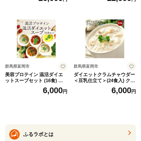
バズーカ岡田監修・植物由来
時短料理 時短ごはん ご当地
の甘味料使用・国内製造 島
フリーズドライ
根県雲南市/株式会社アルプ
ロン [AIEN005]
群馬県富岡市
群馬県富岡市
美容プロテイン 温活ダイエ
ダイエットクラムチャウダー
ットスープセット (16食) 小
＜豆乳仕立て＞(24食入) クラ
分け スープ 食べ比べ セット
ムチャウダー 豆乳 ダイエッ
6,000
6,000
円
円
詰合せ クラムチャウダー チ
ト スープ プロテイン たんぱ
ゲ コーン ポタージュ トマト
く質 食物繊維 食品 F20E-799
温活 ダイエット 美容 プロテ
イン 食品 F20E-809
ふるラボとは