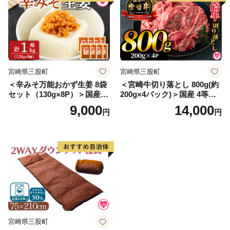
宮崎県三股町
宮崎県三股町
＜辛みそ万能おかず生姜 8袋
＜宮崎牛切り落とし 800g(約
セット（130g×8P）＞国産生
200g×4パック)＞国産 4等級
姜を細かく刻み旨みのある味
以上 A5ランク A4ランク 1キ
9,000
14,000
円
円
噌と唐辛子を加えた万能おか
ロ 黒毛和牛 牛肉 霜降り ギフ
ず生姜！【MI090-ko】【株式
ト お中元 しぐれ煮 牛丼 贈り
会社上沖産業】
物 贈物 小分け 使いやすい 三
股町 国産 特産品 精肉 牛肉
セット 詰め合わせ 個包装
【MI196-hr】【肉の豊楽】
宮崎県三股町