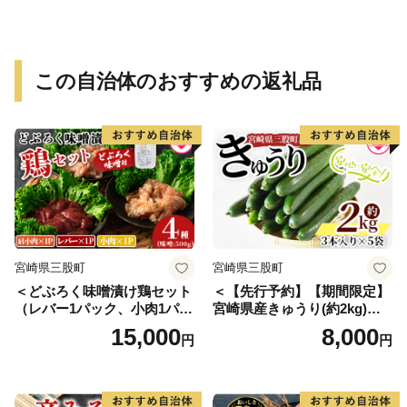
この自治体のおすすめの返礼品
宮崎県三股町
宮崎県三股町
＜どぶろく味噌漬け鶏セット
＜【先行予約】【期間限定】
（レバー1パック、小肉1パッ
宮崎県産きゅうり(約2kg)＞
ク、肩小肉1パック）どぶろ
(約2kg・3本入り×5袋)パリッ
15,000
8,000
円
円
く味噌（500g）＞南九州産鶏
と甘い魔法のキュウリ「マジ
肉使用【MI170-gs】【我生
キュー」漬物や天ぷらに！
庵】
【MI149-yt】【ゆたか農園】