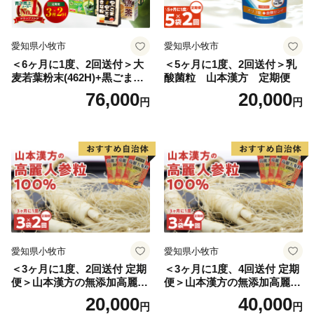
愛知県小牧市
愛知県小牧市
＜6ヶ月に1度、2回送付＞大
＜5ヶ月に1度、2回送付＞乳
麦若葉粉末(462H)+黒ごま黒
酸菌粒 山本漢方 定期便
豆きな粉+ 糖流茶 山本漢
76,000
20,000
円
円
方 定期便
愛知県小牧市
愛知県小牧市
＜3ヶ月に1度、2回送付 定期
＜3ヶ月に1度、4回送付 定期
便＞山本漢方の無添加高麗人
便＞山本漢方の無添加高麗人
参粒
参粒
20,000
40,000
円
円