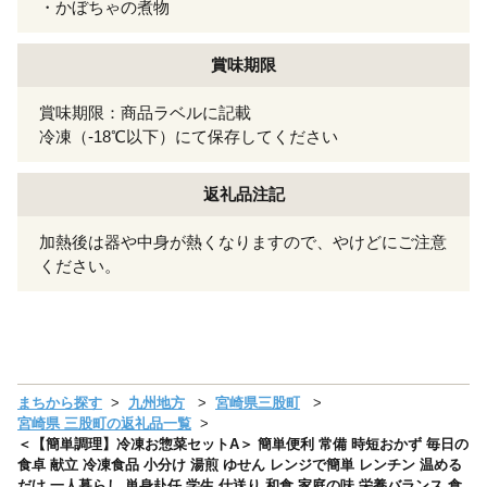
・かぼちゃの煮物
賞味期限
賞味期限：商品ラベルに記載
冷凍（-18℃以下）にて保存してください
返礼品注記
加熱後は器や中身が熱くなりますので、やけどにご注意
ください。
まちから探す
九州地方
宮崎県三股町
宮崎県 三股町の返礼品一覧
＜【簡単調理】冷凍お惣菜セットA＞ 簡単便利 常備 時短おかず 毎日の
食卓 献立 冷凍食品 小分け 湯煎 ゆせん レンジで簡単 レンチン 温める
だけ 一人暮らし 単身赴任 学生 仕送り 和食 家庭の味 栄養バランス 食