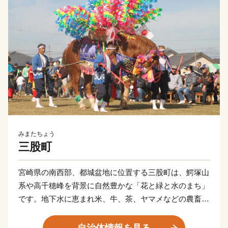
みまたちょう
三股町
宮崎県の南西部、都城盆地に位置する三股町は、鰐塚山
系や高千穂峰を背景に自然豊かな「花と緑と水のまち」
です。地下水に恵まれ米、牛、茶、ヤマメなどの農畜水
産物、陶器や木工品が有名です。また「ジャンカン馬踊
り」「棒踊り」など郷土芸能が今もなお各地区で受け継