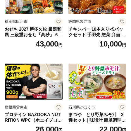
福岡県田川市
静岡県袋井市
おせち 2027 博多久松 厳選和
チキンバー 10本入り×5パッ
風 三段重おせち『高砂』 6.5
クセット 手羽先 惣菜 弁当 お
寸 3段重 2～3人前 おせち料
かず お酒 おつまみ ギフト キ
43,000
10,000
円
円
理 重箱 お正月 冷凍おせち 縁
ャンプ アウトドア キャンプ
起物 祝箸付 福岡 お節 オセチ
飯 保存食 非常食 鶏肉 肉 お
oseti osechi お祝い 迎春おせ
肉 鶏 人気 厳選 静岡県袋井市
ち 本格おせち おせち予約 年
末 年始 お取り寄せ 新春 贅沢
おせち こだわりおせち 惣菜
老舗おせち ふるさと納税お
せち 御節 お節料理 正月 調理
不要 おせち料理2027
島根県雲南市
石川県かほく市
プロテイン BAZOOKA NUT
まつや とり野菜みそ汁 2
RITION WPC（ホエイプロテ
種セット | 味噌汁 簡単調理
イン）＜プレーン＞ 900g｜
お味噌 おみそ みそ とり野菜
26,000
22,000
円
円