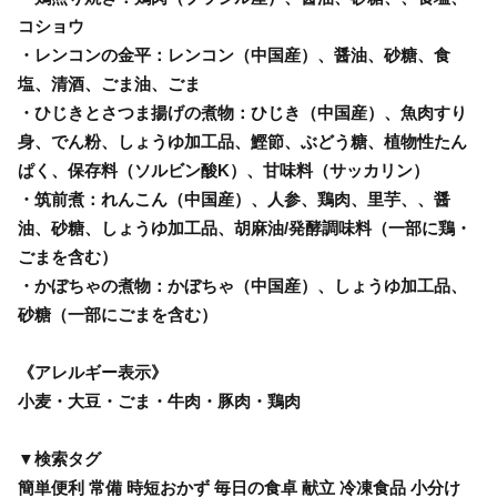
コショウ
・レンコンの金平：レンコン（中国産）、醤油、砂糖、食
塩、清酒、ごま油、ごま
・ひじきとさつま揚げの煮物：ひじき（中国産）、魚肉すり
身、でん粉、しょうゆ加工品、鰹節、ぶどう糖、植物性たん
ぱく、保存料（ソルビン酸K）、甘味料（サッカリン）
・筑前煮：れんこん（中国産）、人参、鶏肉、里芋、、醤
油、砂糖、しょうゆ加工品、胡麻油/発酵調味料（一部に鶏・
ごまを含む）
・かぼちゃの煮物：かぼちゃ（中国産）、しょうゆ加工品、
砂糖（一部にごまを含む）
《アレルギー表示》
小麦・大豆・ごま・牛肉・豚肉・鶏肉
▼検索タグ
簡単便利 常備 時短おかず 毎日の食卓 献立 冷凍食品 小分け