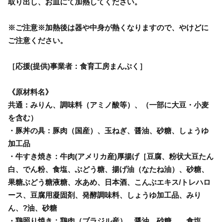
取り出し、お皿にて加熱してください。
※ご注意※加熱後は器や中身が熱くなりますので、やけどに
ご注意ください。
［応援(提供)事業者：食育工房まんぷく］
《原材料名》
共通：みりん、調味料（アミノ酸等）、（一部に大豆・小麦
を含む）
・豚丼の具：豚肉（国産）、玉ねぎ、醤油、砂糖、しょうゆ
加工品
・牛すき焼き：牛肉(アメリカ産)厚揚げ［豆腐、粉状大豆たん
白、でん粉、食塩、ぶどう糖、揚げ油（なたね油）、砂糖、
果糖ぶどう糖液糖、水あめ、日本酒、こんぶエキス/トレハロ
ース、豆腐用凝固剤、発酵調味料、しょうゆ加工品、みり
ん、?油、砂糖
・鶏照り焼き：鶏肉（ブラジル産）、醤油、砂糖、、食塩、