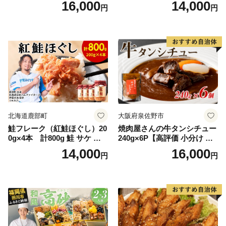
16,000
14,000
円
円
糖の代わり 香り高い いい香
野菜 おつまみ おかず 簡単調
り 季節の花の蜜 トンガリ容
理 時短 リピート 保存 豚肉
器入り
特製 ポーク 大きめ ジューシ
ー ギフト お取り寄せ 日高市
北海道鹿部町
大阪府泉佐野市
鮭フレーク（紅鮭ほぐし）20
焼肉屋さんの牛タンシチュー
0g×4本 計800g 鮭 サケ 鮭
240g×6P【高評価 小分け 惣
ほぐし サケフレーク シャケ
菜 牛たん 一人暮らし 冷凍】
14,000
16,000
円
円
フレーク 鮭フレーク