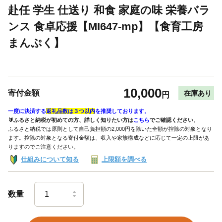
赴任 学生 仕送り 和食 家庭の味 栄養バラ
ンス 食卓応援【MI647-mp】【食育工房
まんぷく】
10,000
寄付金額
在庫あり
円
一度に決済する
返礼品数は３つ以内
を推奨しております。
🔰ふるさと納税が初めての方、詳しく知りたい方は
こちら
でご確認ください。
ふるさと納税では原則として自己負担額の2,000円を除いた全額が控除の対象となり
ます。控除の対象となる寄付金額は、収入や家族構成などに応じて一定の上限があ
りますのでご注意ください。
仕組みについて知る
上限額を調べる
数量