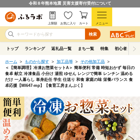
令和８年熊本地震 災害支援寄付受付について
上限額
お気に入り
カート
メニュー
検索
トップ
ランキング
返礼品一覧
まち一覧
特集
初心者ガイド
ホーム
ものから探す
加工品等
その他加工品
＜【簡単調理】冷凍お惣菜セットA＞ 簡単便利 常備 時短おかず 毎日の
食卓 献立 冷凍食品 小分け 湯煎 ゆせん レンジで簡単 レンチン 温める
だけ 一人暮らし 単身赴任 学生 仕送り 和食 家庭の味 栄養バランス 食
卓応援【MI647-mp】【食育工房まんぷく】