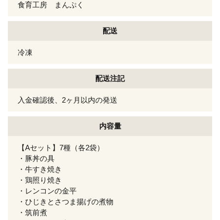
食育工房 まんぷく
配送
冷凍
配送注記
入金確認後、2ヶ月以内の発送
内容量
【Aセット】7種（各2袋）
・豚丼の具
・牛すき焼き
・鶏照り焼き
・レンコンの金平
・ひじきとさつま揚げの煮物
・筑前煮