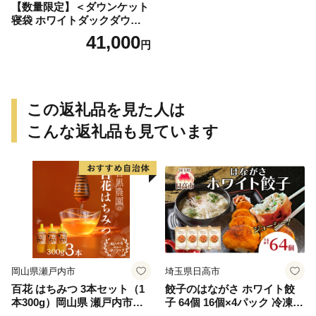
【数量限定】＜ダウンケット
寝袋 ホワイトダックダウン5
0% フェザー50% 充填量0.3k
41,000
円
g ブラウン限定コンパクト収
納 丸洗い可能 防災 車中泊 寝
具＞ふとん 封筒型【MI177-b
s】【株式会社ベストライ
フ】
この返礼品を見た人は
こんな返礼品も見ています
岡山県瀬戸内市
埼玉県日高市
百花 はちみつ 3本セット（1
餃子のはながさ ホワイト餃
本300g）岡山県 瀬戸内市産
子 64個 16個×4パック 冷凍
石黒農園 ヨーグルト パン 砂
中華 点心 B級グルメ ご当地