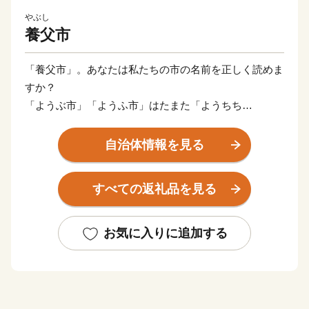
やぶし
養父市
「養父市」。あなたは私たちの市の名前を正しく読めま
すか？
「ようぶ市」「ようふ市」はたまた「ようちち
市」・・・
自治体情報を見る
正解は「やぶ市」と言います。漢字が難しすぎてあまり
知られていないのですが、実は色々と凄いんです！！
すべての返礼品を見る
兵庫県の北部「但馬地域」の真ん中に位置する「養父
お気に入りに追加する
（やぶ）市」は、人口23,454人（令和元年５月現在）。
兵庫県最高峰の氷ノ山（標高1510ｍ）や日本の滝百選
に選ばれている「天滝」、国の天然記念物である「樽見
の大ザクラ」といった自然に加え、国の重要文化財に指