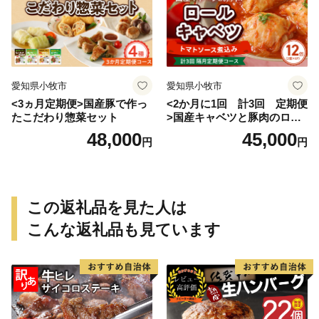
愛知県小牧市
愛知県小牧市
<3ヵ月定期便>国産豚で作っ
<2か月に1回 計3回 定期便
たこだわり惣菜セット
>国産キャベツと豚肉のロー
ルキャベツ（6P入り）
48,000
45,000
円
円
この返礼品を見た人は
こんな返礼品も見ています