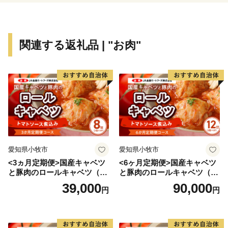
定されている名草神社や日本一の錫鉱山であった「明延
鉱山」など深い歴史に彩られた文化資源も数多くある魅
力溢れる地域です。また、2014年には国家戦略特区
関連する返礼品 | "お肉"
（中山間農業改革特区）に指定され、中山間地域の農業
振興に取り組んでいます。また特区の規制緩和を活かし
て農業関連だけでなく、自家用有償旅客事業（やぶく
る）やテレビ電話を用いた遠隔服薬指導等、地域活性化
への取組を展開しています。このように、「養父（や
ぶ）市」は、素晴らしい観光資源と国家戦略特区を活か
した様々な取組を通じて頑張っています！
愛知県小牧市
愛知県小牧市
<3ヵ月定期便>国産キャベツ
<6ヶ月定期便>国産キャベツ
と豚肉のロールキャベツ（4P
と豚肉のロールキャベツ（6P
入り）
入り）
39,000
90,000
円
円