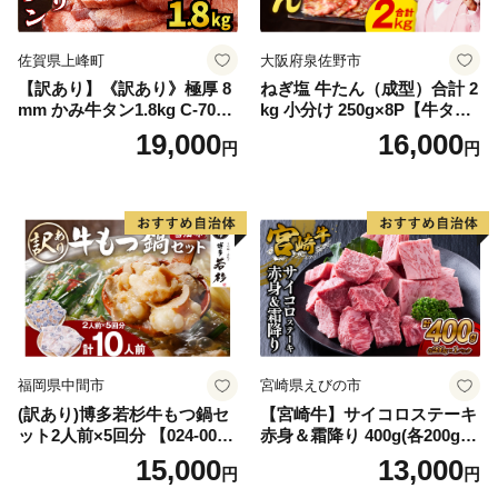
佐賀県上峰町
大阪府泉佐野市
【訳あり】《訳あり》極厚 8
ねぎ塩 牛たん（成型）合計 2
mm かみ牛タン1.8kg C-709-
kg 小分け 250g×8P【牛タン
AS
牛肉 焼肉用 薄切り 訳あり サ
19,000
16,000
円
円
イズ不揃い】
福岡県中間市
宮崎県えびの市
(訳あり)博多若杉牛もつ鍋セ
【宮崎牛】サイコロステーキ
ット2人前×5回分 【024-002
赤身＆霜降り 400g(各200g×
7】
１P 計2P) 真空パック 冷凍
15,000
13,000
円
円