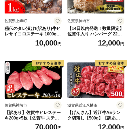
佐賀県上峰町
佐賀県神埼市
秘伝のタレ漬け!(訳あり)牛ヒ
【14日以内発送！数量限定】
レサイコロステーキ 1000g
佐賀牛入り ハンバーグ 22個
【B-1098-AS】
2.6kg(120g×22個)【佐賀牛
10,000
12,000
円
円
黒毛和牛 ブランド牛 九州 ハ
ンバーグ 牛肉 豚肉 国産 お弁
当 おかず 惣菜 おすすめ 人
気】(H083106)
佐賀県神埼市
滋賀県近江八幡市
【訳あり】佐賀牛ヒレステー
【げんさん】近江牛A5ラン
キ200g×5枚【佐賀牛 ステー
ク切落し【500g】【訳あり】
キ ブランド肉 ヒレ肉 フィレ
【DG12W】
70,000
12,000
円
円
肉 ジューシー ヘルシー】(H0