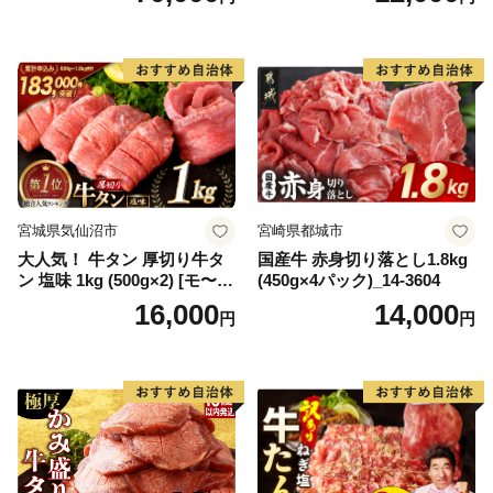
65175)
宮城県気仙沼市
宮崎県都城市
大人気！ 牛タン 厚切り牛タ
国産牛 赤身切り落とし1.8kg
ン 塩味 1kg (500g×2) [モ〜ラ
(450g×4パック)_14-3604
ンド 宮城県 気仙沼市 205646
16,000
14,000
円
円
60] 肉 牛肉 精肉 牛たん 牛タ
ン塩 牛たん塩 冷凍 焼肉 BB
Q アウトドア バーベキュー
厚切り タン