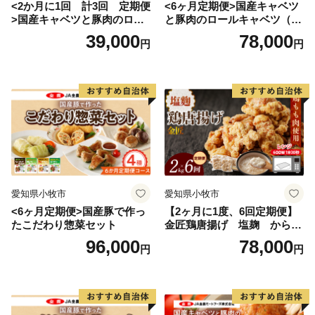
<2か月に1回 計3回 定期便
<6ヶ月定期便>国産キャベツ
>国産キャベツと豚肉のロー
と豚肉のロールキャベツ（4P
ルキャベツ（4P入り）
入り）
39,000
78,000
円
円
愛知県小牧市
愛知県小牧市
<6ヶ月定期便>国産豚で作っ
【2ヶ月に1度、6回定期便】
たこだわり惣菜セット
金匠鶏唐揚げ 塩麹 からあ
げ
96,000
78,000
円
円