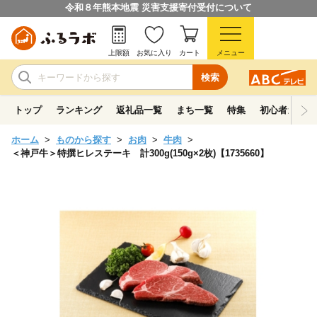
令和８年熊本地震 災害支援寄付受付について
上限額
お気に入り
カート
メニュー
検索
トップ
ランキング
返礼品一覧
まち一覧
特集
初心者ガイド
ホーム
ものから探す
お肉
牛肉
＜神戸牛＞特撰ヒレステーキ 計300g(150g×2枚)【1735660】