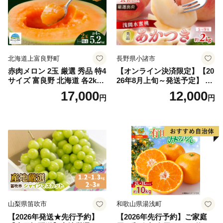
北海道上富良野町
長野県小諸市
赤肉メロン 2玉 厳選 秀品 特4
【オンライン決済限定】【20
サイズ 富良野 北海道 各2kg
26年8月上旬～発送予定】 先
～2.6kg 2玉 セット ファーム
行予約 「浅間水蜜桃プレミ
17,000
12,000
円
円
富良野 メロン めろん 果物 く
アム」 もも あかつき 秀品 約
だもの フルーツ デザート 旬
2kg 5～9玉 贈答品 ふるさと
の果物 旬のフルーツ
納税 果物 桃 フルーツ モモ
果肉 長野県産 小諸市
山梨県笛吹市
和歌山県湯浅町
【2026年発送★先行予約】
【2026年先行予約】ご家庭