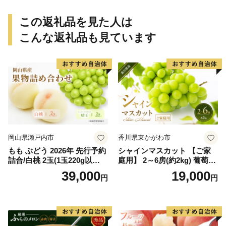
rt015B】
ん 和歌山 ご家庭用
この返礼品を見た人は
こんな返礼品も見ています
岡山県瀬戸内市
香川県東かがわ市
もも ぶどう 2026年 先行予約
シャインマスカット 【ご家
詰合/白桃 2玉(1玉220g以
庭用】 2～6房(約2kg) 葡萄 ぶ
上)・シャインマスカット 晴
どう ブドウ フルーツ 果物 く
39,000
19,000
円
円
王 2房(1房480g以上) 化粧箱
だもの 果実 旬の果物 旬のフ
入り 岡山県産 国産 フルーツ
ルーツ 香川 香川県 東かがわ
果物 ギフト
市