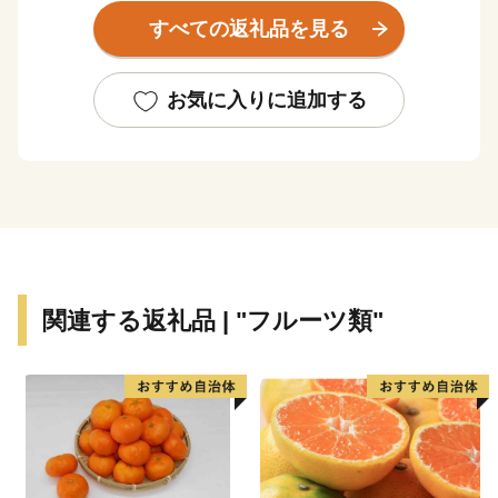
年間平均降水量は１，８０９ミリで、以前から台風、水
すべての返礼品を見る
害、高潮などの被害を数多く受けています。
太平洋に面する”煙樹ヶ浜（えんじゅがはま）”には、全
お気に入りに追加する
長約４．５キロメートル、
幅は広い所で約５００メートルの近畿最大の松林がひろ
がり、煙樹海岸県立自然公園のまん中を形成していま
す。
関連する返礼品 | "フルーツ類"