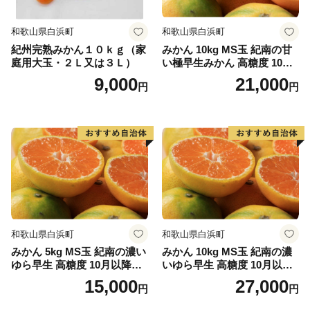
和歌山県白浜町
和歌山県白浜町
紀州完熟みかん１０ｋｇ（家
みかん 10kg MS玉 紀南の甘
庭用大玉・２Ｌ又は３Ｌ）
い極早生みかん 高糖度 10月
以降発送 マルチ被覆栽培
9,000
21,000
円
円
和歌山県白浜町
和歌山県白浜町
みかん 5kg MS玉 紀南の濃い
みかん 10kg MS玉 紀南の濃
ゆら早生 高糖度 10月以降発
いゆら早生 高糖度 10月以降
送 マルチ被覆栽培
発送 マルチ被覆栽培
15,000
27,000
円
円