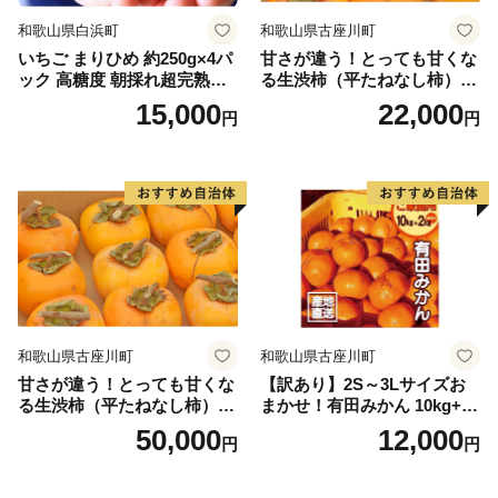
和歌山県白浜町
和歌山県古座川町
いちご まりひめ 約250g×4パ
甘さが違う！とっても甘くな
ック 高糖度 朝採れ超完熟ま
る生渋柿（平たねなし柿）吊
りひめ 1月以降発送分
るし柿用 T字枝or吊るしクリ
15,000
22,000
円
円
ップ付約4.5～5kg 約24～30
個＜2026年10月中旬～順次発
送＞-Ted【art016B】
和歌山県古座川町
和歌山県古座川町
甘さが違う！とっても甘くな
【訳あり】2S～3Lサイズお
る生渋柿（平たねなし柿）吊
まかせ！有田みかん 10kg+2k
るし柿用 T字枝or吊るしクリ
g保証分 11月から12月下旬ま
50,000
12,000
円
円
ップ付約14.5～15kg 約60～
でに順次発送致します。 / 訳
90個＜2026年10月中旬～11
ありみかん 有田みかん みか
月上旬ごろ順次発送＞Ted【a
ん ミカン 蜜柑 柑橘 温州みか