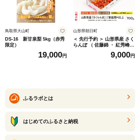
鳥取県大山町
山形県朝日町
DS-16 新甘泉梨 5kg（赤秀
＜ 先行予約 ＞ 山形県産 さく
限定）
らんぼ （ 佐藤錦 ・ 紅秀峰
） ご家庭用 M以上 700g 【20
19,000
9,000
円
円
26年6月下旬から7月上旬発
送】 山形県 果物 フルーツ 初
夏 夏 送料無料
ふるラボとは
はじめてのふるさと納税