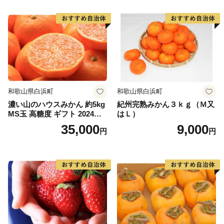
和歌山県白浜町
和歌山県白浜町
濃い山のハウスみかん 約5kg
紀州完熟みかん３ｋｇ（Ｍ又
MS玉 高糖度 ギフト 2024年7
はＬ）
月以降発送分
35,000
9,000
円
円