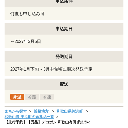
申込条件
何度も申し込み可
申込期日
～2027年3月5日
発送期日
2027年1月下旬～3月中旬頃に順次発送予定
配送
常温
冷蔵
冷凍
まちから探す
近畿地方
和歌山県美浜町
和歌山県 美浜町の返礼品一覧
【先行予約】【秀品】デコポン 和歌山有田 約2.5kg