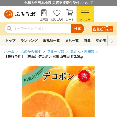
令和８年熊本地震 災害支援寄付受付について
上限額
お気に入り
カート
メニュー
検索
トップ
ランキング
返礼品一覧
まち一覧
特集
初心者ガイド
ホーム
ものから探す
フルーツ類
みかん・柑橘類
【先行予約】【秀品】デコポン 和歌山有田 約2.5kg