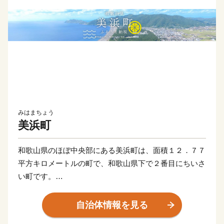
みはまちょう
美浜町
和歌山県のほぼ中央部にある美浜町は、面積１２．７７
平方キロメートルの町で、和歌山県下で２番目にちいさ
い町です。
当地は年間平均気温１６．６度と高く、最暖月で２７．
自治体情報を見る
５度、最寒月で６．３度と温暖ですが、