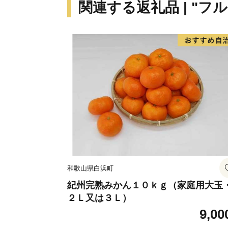
関連する返礼品 | "フ
和歌山県白浜町
紀州完熟みかん１０ｋｇ（家庭用大玉
２Ｌ又は３Ｌ）
9,00