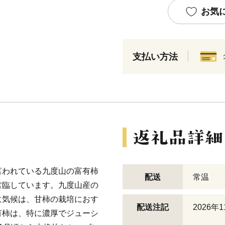
お気
支払い方法
言われている九度山の富有柿
配送
常温
君臨しています。九度山産の
に気候は、甘柿の栽培におす
配送注記
2026
有柿は、特に濃厚でジューシ