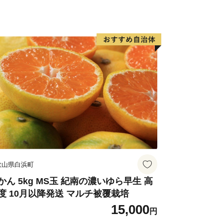
た自然雑種で、北山村でしか栽培されて
」と呼ばれています。見た目は普通の柑
みると独特の風味があります。昔はあま
が、現在ではメディアでも取り上げられ
しました。
報番組「キャスト」で、「じゃばらい
” が紹介されました！
歌山県白浜町
60ml×3本
礼品を見る
かん 5kg MS玉 紀南の濃いゆら早生 高
度 10月以降発送 マルチ被覆栽培
15,000
円