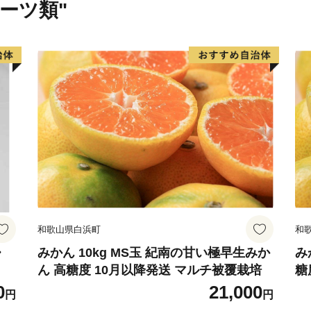
ルーツ類"
の風物詩となっています。
<幻の果実・じゃばら>
昔から北山村に自生してい
いないことから「幻の果実
橘類ですが、実際に食べて
り知られていませんでした
村の基幹を担う産業に発展
★ABCテレビのニュース情
ず北山」の“じゃばらポン酢
和歌山県白浜町
和
👉じゃばらポン酢 じゃぽん 3
👉その他のじゃばら関連返
・
みかん 10kg MS玉 紀南の甘い極早生みか
み
ん 高糖度 10月以降発送 マルチ被覆栽培
糖
0
21,000
円
円