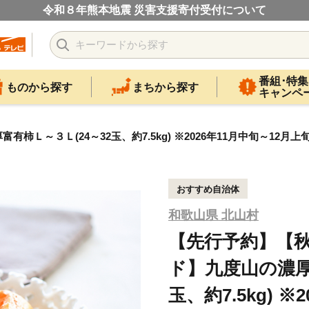
令和８年熊本地震 災害支援寄付受付について
番組･特集
ものから探す
まちから探す
キャンペ
～３Ｌ(24～32玉、約7.5kg) ※2026年11月中旬～12月上
おすすめ自治体
和歌山県 北山村
【先行予約】【
ド】九度山の濃厚
玉、約7.5kg) 