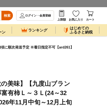
検索
ログイン・会員登録
上限額
お気に入り
カート
はじめての
ランキング
ーン
ふるさと納税
旬頃に順次発送予定 ※着日指定不可【ard261】
秋の美味】【九度山ブラン
富有柿Ｌ～３Ｌ(24～32
※2026年11月中旬～12月上旬