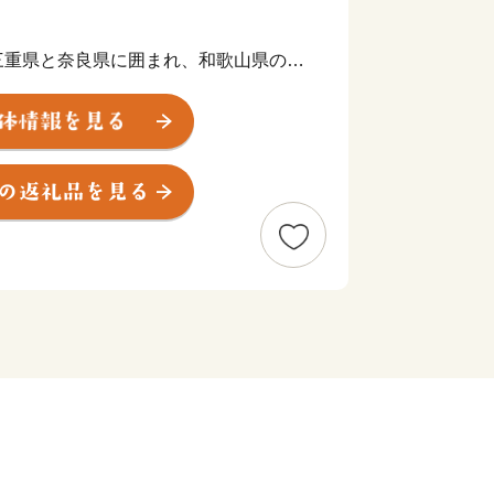
重県と奈良県に囲まれ、和歌山県のど
殊な位置にある北山村は、日本で唯一の
を山林が占め、すぐそばを北山川が悠々
0人程度の小さな村です。
景観コンテスト」で農林水産大臣賞を受
孤島」と呼ばれるほどでしたが、ここ数
大阪・名古屋からも気軽にアクセスでき
り>
業で栄え、伐採された木材の輸送は
て木材集積地の新宮まで運ばれていまし
っておりませんが、日本で唯一の観光向
いかだ下り」を行っていて、北山村の夏