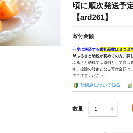
頃に順次発送予定
【ard261】
寄付金額
一度に決済する
返礼品数は３つ以
🔰ふるさと納税が初めての方、詳
ふるさと納税では原則として自己負
す。控除の対象となる寄付金額は
でご注意ください。
仕組みについて知る
数量