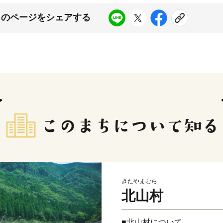
このページをシェアする
きたやまむら
北山村
■北山村について