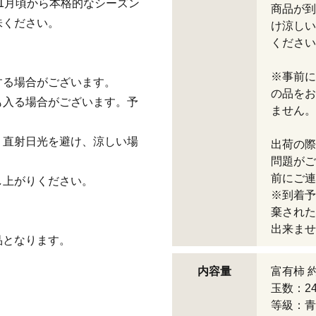
1月頃から本格的なシーズン
商品が到
味ください。
け涼しい
ください
※事前に
する場合がございます。
の品をお
も入る場合がございます。予
ません。
、直射日光を避け、涼しい場
出荷の際
問題がご
前にご連
し上がりください。
※到着予
棄された
出来ませ
品となります。
内容量
富有柿 約
玉数：24
等級：青