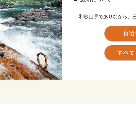
和歌山県でありながら、三
の市町村とも隣接しない特
飛び地の村です。村の97%
と流れる自然豊かな人口50
過去に「美しい日本のむら
賞したこともあります。
以前は交通も不便で「陸の
年で道路状況がよくなり、
るようになりました。
<日本で唯一・観光いかだ下
昔から良質の杉に恵まれ林
川を利用していかだによっ
た。現在は木材の輸送は行
けいかだ下り「北山村観光