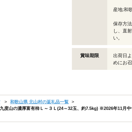
産地:和
保存方法
し、直射
い。
賞味期限
出荷日よ
めにお召
村
和歌山県 北山村の返礼品一覧
の濃厚富有柿Ｌ～３Ｌ(24～32玉、約7.5kg) ※2026年11