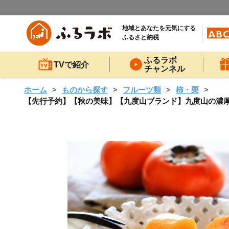
地域とあなたを元気にする
ふるさと納税
ふるラボ
TVで紹介
チャンネル
ホーム
ものから探す
フルーツ類
柿・栗
【先行予約】【秋の美味】【九度山ブランド】九度山の濃厚富有柿Ｌ