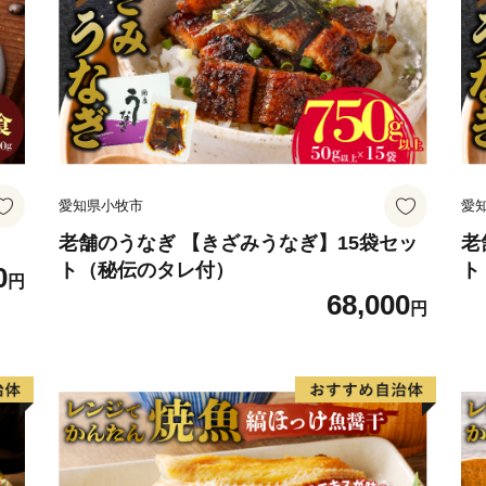
ています。
【お申込みとお礼の品のお
・福智町外にお住まいの方
を凝縮したお礼の品をお送
・お届け日に関しましては
愛知県小牧市
愛
ジの「発送期日」をご確認
老舗のうなぎ 【きざみうなぎ】15袋セッ
老
ト（秘伝のタレ付）
ト
0
円
68,000
円