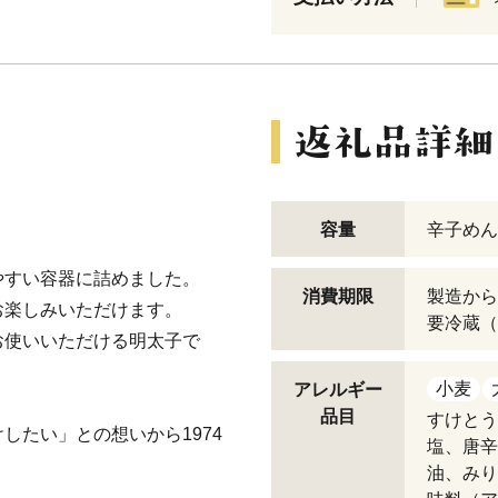
容量
辛子めん
やすい容器に詰めました。
消費期限
製造から
お楽しみいただけます。
要冷蔵（
お使いいただける明太子で
小麦
アレルギー
品目
すけとう
したい」との想いから1974
塩、唐辛
油、みり