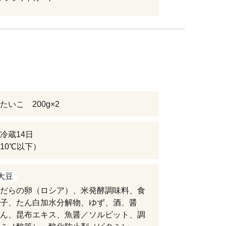
たいこ 200g×2
冷蔵14日
10℃以下）
大豆
だらの卵（ロシア）、米発酵調味料、食
子、たん白加水分解物、ゆず、酒、醤
ん、昆布エキス、魚醤／ソルビット、調