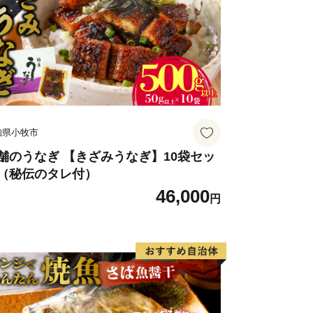
届けについて】
で、ご寄附いただいた皆様にまちの魅力
りします。
お礼の品により異なりますため、各ペー
知県小牧市
くださいませ。
舗のうなぎ 【きざみうなぎ】10袋セッ
（秘伝のタレ付）
46,000
円