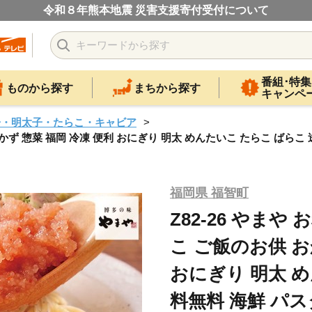
令和８年熊本地震 災害支援寄付受付について
番組･特集
ものから探す
まちから探す
キャンペ
子・明太子・たらこ・キャビア
おかず 惣菜 福岡 冷凍 便利 おにぎり 明太 めんたいこ たらこ ばらこ
福岡県 福智町
Z82-26 やまや
こ ご飯のお供 お
おにぎり 明太 め
料無料 海鮮 パス