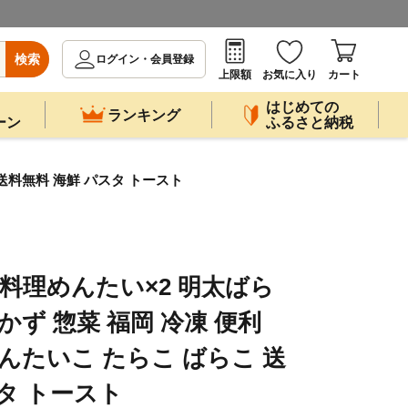
検索
ログイン・会員登録
上限額
お気に入り
カート
はじめての
ランキング
ーン
ふるさと納税
 送料無料 海鮮 パスタ トースト
 お料理めんたい×2 明太ばら
かず 惣菜 福岡 冷凍 便利
んたいこ たらこ ばらこ 送
タ トースト