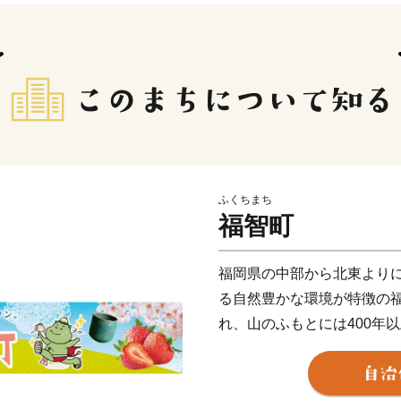
ふくちまち
福智町
福岡県の中部から北東より
る自然豊かな環境が特徴の
れ、山のふもとには400年
『上野焼（あがのやき）』
れています。
町内には、福智修験ゆかり