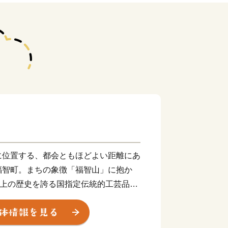
に位置する、都会ともほどよい距離にあ
福智町。まちの象徴「福智山」に抱か
以上の歴史を誇る国指定伝統的工芸品
窯元が点在する「陶芸の里」として知ら
の文化財や足利尊氏ゆかりの古刹「興国