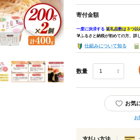
寄付金額
一度に決済する
返礼品数は３つ以
🔰ふるさと納税が初めての方、詳
仕組みについて知る
数量
お気
お
支払い方法