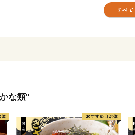
寺」、宮本武蔵ゆかりの「常
古で樹齢６百年のエドヒガ
の藤」、上野峡の瀑布「白
ます。かつては、わが国の
て、屈指の鉱山を有する炭鉱
れており、「かもめの水兵
数々の名曲を残した作曲家
「童謡の里」として音楽の
まちには心と体も癒される
をはじめとする『とよみつ
ど多くの特産品もあります
さかな類"
ーツ大茶会』や、きらびや
『山笠競演会』など、年間
ふるさと納税では、ブラン
生産者のまごころと愛情が
として、福岡と福智が誇る