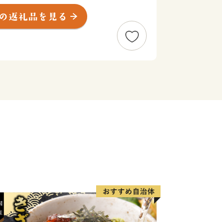
立寺」などが点在。 福岡県内最大最
ン「虎尾桜」や樹齢５百年の大藤「迎接
糸の滝」など、天然資源にも彩られてい
エネルギーを支えた筑豊炭田の一角とし
の町として栄え、 近代化遺産も残さ
さん」や「うれしいひなまつり」など、
・河村光陽の生誕地でもあることから、
町づくりも展開しています。
良質な温泉を楽しめるほか、『赤池梨』
ひめ（いちじく）』や『あまおう苺』な
。また、町のメーンイベント『福智スイ
かな電飾山笠とかき手の迫力が魅力の
を通して多数の催しを開催。
ド肉やお米、フルーツやスイーツなど、
詰まった自慢の逸品をご寄附のお礼の品
魅力を発信し、地域ブランド化を展開し