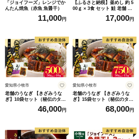
「ジョイフーズ」レンジでか
【ふるさと納税】釜めし 約 5
んたん焼魚（赤魚 魚醤干）
00ｇ × 3食 セット 鮭 老舗 急
速冷凍 レンチン 時短 簡単調
11,000
17,000
円
円
理 食品 加工品 海鮮 手作り
ほくほく ご飯 お弁当 おにぎ
り お茶漬け お取り寄せ お取
り寄せグルメ 愛知県 小牧市
送料無料
愛知県小牧市
愛知県小牧市
老舗のうなぎ 【きざみうな
老舗のうなぎ 【きざみうな
ぎ】10袋セット（秘伝のタレ
ぎ】15袋セット（秘伝のタレ
付）
付）
46,000
68,000
円
円