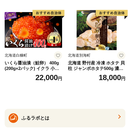
ー レアステーキ 人気 高級 大
満足 美味しい 贈答 生食用 刺
身 お刺身 刺し身 魚介類 海鮮
冷凍 厚切り 薄切り ふるさと
納税 ふるさとチョイス チョ
イス 北海道 白糠町
北海道白糠町
北海道別海町
いくら醤油漬（鮭卵） 400g
北海道 野付産 冷凍 ホタテ 貝
(200g×2パック) イクラ 小分
柱 ジャンボホタテ500g 濃厚
け いくら醤油漬 鮭いくら い
な旨味と甘み （ほたて ホタ
22,000
18,000
円
円
くら醤油漬け 鮭 鮭卵 ikura
テ 帆立 貝柱 ホタテ貝柱 大玉
醤油いくら 冷凍いくら いく
大粒 北海道 別海 野付 ふるさ
ら北海道 醤油鮭いくら 人気
と納税）
大好評品 北海道 白糠町
ふるラボとは