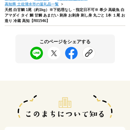
高知県 土佐清水市の返礼品一覧
天然 白甘鯛 1尾（約1kg）※下処理なし・指定日不可※ 希少 高級魚 白
アマダイ タイ 鯛 甘鯛 あまだい 刺身 お刺身 刺し身 丸ごと 1本 １尾 お
造り 冷蔵 高知【R01546】
このページをシェアする