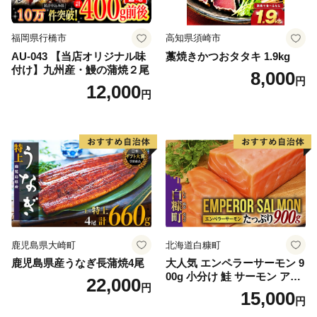
福岡県行橋市
高知県須崎市
AU-043 【当店オリジナル味
藁焼きかつおタタキ 1.9kg
付け】九州産・鰻の蒲焼２尾
8,000
円
12,000
円
鹿児島県大崎町
北海道白糠町
鹿児島県産うなぎ長蒲焼4尾
大人気 エンペラーサーモン 9
00g 小分け 鮭 サーモン アト
22,000
円
ランティックサーモン 水産
15,000
円
庁長官賞 受賞 さけ シャケ し
ゃけ sake カルパッチョ ソテ