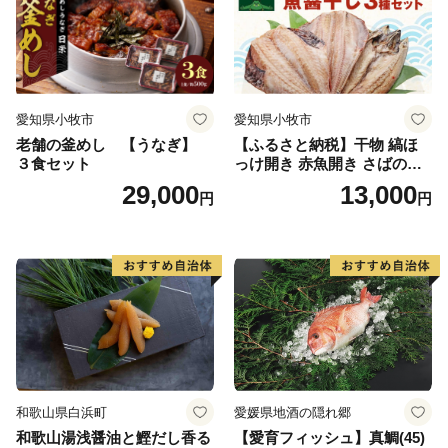
愛知県小牧市
愛知県小牧市
老舗の釜めし 【うなぎ】
【ふるさと納税】干物 縞ほ
３食セット
っけ開き 赤魚開き さばの開
き 魚醤干し 3種 セット 詰め
29,000
13,000
円
円
合わせ 魚 おかず 肉厚 おいし
い さば 赤魚 縞ホッケ ジョイ
フーズ 魚貝類 お取り寄せ お
取り寄せグルメ 魚醤 ナンプ
ラー 愛知県 小牧市 冷凍 送料
無料
和歌山県白浜町
愛媛県地酒の隠れ郷
和歌山湯浅醤油と鰹だし香る
【愛育フィッシュ】真鯛(45)