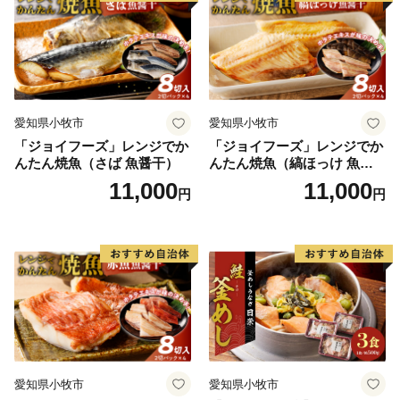
【SNSを活用しています】
『Instagram 』と 『facebook』を通して、本市の最新ふ
るさと納税情報をお届けしております。
＃土佐清水市ふるさと納税 で是非ご検索ください。
皆様の『いいね！』や『シェア』、『感想のご投稿』な
愛知県小牧市
愛知県小牧市
どお待ちしております。
「ジョイフーズ」レンジでか
「ジョイフーズ」レンジでか
んたん焼魚（さば 魚醤干）
んたん焼魚（縞ほっけ 魚醤
干）
11,000
11,000
円
円
愛知県小牧市
愛知県小牧市