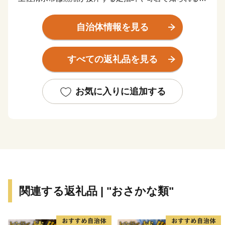
串・見残海岸などのダイナミックな自然あふれるまちで
す。
自治体情報を見る
足摺宇和海国立公園を有し、雄大な自然を生かした一次
産業と観光産業が中心で、”宗田節”の製造や”清水さ
すべての返礼品を見る
ば”が全国的にも有名です。
足摺岬エリアの四国霊場八十八ヶ所三十八番札所金剛福
お気に入りに追加する
寺や足摺温泉郷、竜串エリアのグラスボート、見残し海
岸の奇岩、水族館などの見どころがあります。
豊かな海では海水浴、サーフィン、スキューバダイビン
グなどのマリンスポーツなど、自然との一体感を感じら
れるレジャーがたくさんあります。
一年を通して比較的温暖な気候であるため、過ごしやす
関連する返礼品 | "おさかな類"
く、四季の移ろいを感じながら、自然に寄り添った暮ら
しができます。