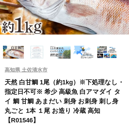
高知県 土佐清水市
天然 白甘鯛 1尾（約1kg）※下処理なし・
指定日不可※ 希少 高級魚 白アマダイ タ
イ 鯛 甘鯛 あまだい 刺身 お刺身 刺し身
丸ごと 1本 １尾 お造り 冷蔵 高知
【R01546】