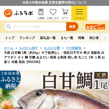
令和８年熊本地震 災害支援寄付受付について
上限額
お気に入り
カート
メニュー
検索
トップ
ランキング
返礼品一覧
まち一覧
特集
初心者ガイド
ホーム
ものから探す
おさかな類
その他鮮魚
天然 白甘鯛 1尾（約1kg）※下処理なし・指定日不可※ 希少 高級魚 白
アマダイ タイ 鯛 甘鯛 あまだい 刺身 お刺身 刺し身 丸ごと 1本 １尾 お
造り 冷蔵 高知【R01546】