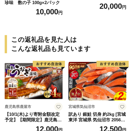
珍味 数の子 100g×2パック
20,000
円
10,000
円
この返礼品を見た人は
こんな返礼品も見ています
鹿児島県鹿屋市
宮城県気仙沼市
【10/1(木)より寄附金額改定
訳あり 銀鮭 切身 約2kg [宮城
予定】【期間限定】鹿児島県
東洋 宮城県 気仙沼市 205649
大隅産うなぎ蒲焼4尾（400
91] 鮭 魚介類 海鮮 訳アリ 規
12,000
12,500
円
円
g） KN007-023
格外 不揃い さけ サケ 鮭切身