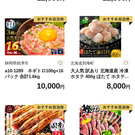
シャケ 切り身 冷凍 家庭用 お
かず 弁当 支援 サーモン 銀鮭
切り身 魚 わけあり
静岡県焼津市
北海道別海町
a10-1289 ネギトロ100g×16
大人気 訳あり 北海道産 冷凍
パック 合計1.6kg
ホタテ 400g ほたて ホタテ
帆立 貝柱 海鮮 魚介類 刺身
10,000
8,000
円
円
大粒 天然 海鮮 ランキング 大
人気 人気 おすすめ 訳あり ）