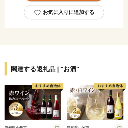
・寄附につきましては、年度内の回数制限は現在設けて
おりません。
お気に入りに追加する
・お礼の品の写真はイメージです。
・お礼の品の送付は、雫石町外にお住まいの方に限らせ
ていただきます。
■□■………………………………………………………
お礼の品・証明書等のお問い合わせはこちらへ
雫石町ふるさと納税事務局
関連する返礼品 | "お酒"
TEL：050-3146-0795（平日 9：00～18：00）
FAX：050-3488-0889
E-Mail：shizukuishi@furusato-bpo.com
………………………………………………………■□■
愛知県小牧市
愛知県小牧市