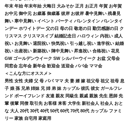
年末 年始 年末年始 大晦日 大みそか 正月 お正月 年賀 お年賀
お中元 御中元 お歳暮 御歳暮 彼岸 お彼岸 暑中見舞い 残暑見
舞い 寒中見舞い イベント パーティ バレンタイン バレンタイ
ンデー ホワイトデー 父の日 母の日 敬老の日 勤労感謝の日 ク
リスマス クリスマスイブ 結婚記念日 ハロウィン 内祝い 成人
祝い お見舞い 退院祝い 快気祝い 引っ越し祝い 進学祝い 結婚
祝い 出産祝い 新築祝い 陣中見舞い 昇進祝い 合格祝い 花見
GW ゴールデンウイーク SW シルバーウイーク お盆 父母会
同窓会 忘年会 新年会 歓迎会 送迎会 パパ会 ママ会
＜こんな方にオススメ＞
男性 女性 夫婦 父 母 パパ ママ 夫 妻 婿 嫁 祖父母 祖父 祖母 息
子 娘 孫 兄弟 姉妹 兄 姉 弟 妹 カップル 彼氏 彼女 ガールフレ
ンド ボーイフレンド 友達 親友 同級生 親戚 親族 先生 恩師 先
輩 後輩 同僚 取引先 お客様 来客 大学生 新社会人 社会人 おと
な 大人 20代 30代 40代 50代 60代 70代 80代 カップル ファミ
リー 家族 自宅用 家庭用