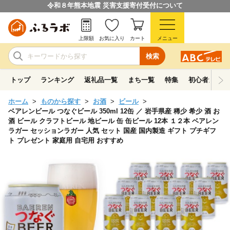
令和８年熊本地震 災害支援寄付受付について
上限額
お気に入り
カート
メニュー
検索
トップ
ランキング
返礼品一覧
まち一覧
特集
初心者ガイド
ホーム
ものから探す
お酒
ビール
ベアレンビール つなぐビール 350ml 12缶 ／ 岩手県産 稀少 希少 酒 お
酒 ビール クラフトビール 地ビール 缶 缶ビール 12本 １２本 ベアレン
ラガー セッションラガー 人気 セット 国産 国内製造 ギフト プチギフ
ト プレゼント 家庭用 自宅用 おすすめ