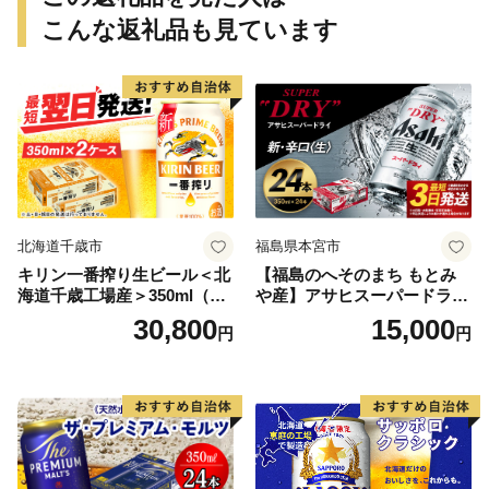
こんな返礼品も見ています
北海道千歳市
福島県本宮市
キリン一番搾り生ビール＜北
【福島のへそのまち もとみ
海道千歳工場産＞350ml（24
や産】アサヒスーパードライ
本） 2ケース
350ml×24本 合計8.4L 1ケー
30,800
15,000
円
円
ス アルコール度数5% 缶ビー
ル お酒 ビール アサヒ スーパ
ードライ super dry 24缶 辛
口 送料無料 カメイ 本宮市
【07214-0206】