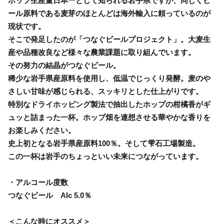
ホップ生産量日本一として知られる岩手県ですが、同じくビ
ール原料である麦芽のほとんどは海外輸入に頼っているのが
現状です。
そこで発足したのが「つなぐビールプロジェクト」。大麦生
産や品種改良など様々な農業課題に取り組んでいます。
その努力の結晶がつなぐビール。
稀少な岩手県産原料を使用し、低温でじっくり発酵。麦のや
さしい甘味が感じられる、スッキリとした仕上がりです。
特別なドライホッピング製法で抽出したホップの柑橘香がギ
ュッと詰まった一杯。ホップ畑を連想させる華やかな香りを
お楽しみください。
史上初となる岩手県産原料100％。そして雫石工場製造。
この一杯は岩手のちょっといい未来につながっています。
・アルコール度数
つなぐビール Alc 5.0％
＜こんな時にオススメ＞