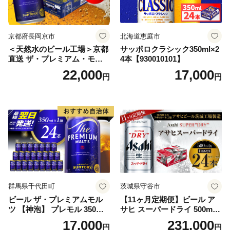
京都府長岡京市
北海道恵庭市
＜天然水のビール工場＞京都
サッポロクラシック350ml×2
直送 ザ・プレミアム・モル
4本【930010101】
ツ 350ml×24本 プレモル [149
22,000
17,000
円
円
5]
群馬県千代田町
茨城県守谷市
ビール ザ・プレミアムモル
【11ヶ月定期便】ビール ア
ツ 【神泡】 プレモル 350ml
サヒ スーパードライ 500ml 2
× 24本 サントリー〈天然水の
4本 1ケース×11ヶ月 | アサヒ
17,000
231,000
円
円
ビール工場〉群馬※沖縄・離
ビール 究極の辛口 酒 お酒 ア