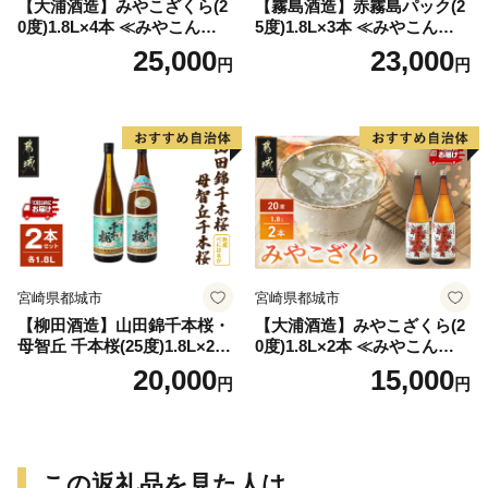
【大浦酒造】みやこざくら(2
【霧島酒造】赤霧島パック(2
0度)1.8L×4本 ≪みやこんじょ
5度)1.8L×3本 ≪みやこんじょ
特急便≫_AD-0771
特急便≫_23-07-K03P-1800-3
25,000
23,000
円
円
-Q
宮崎県都城市
宮崎県都城市
【柳田酒造】山田錦千本桜・
【大浦酒造】みやこざくら(2
母智丘 千本桜(25度)1.8L×2本
0度)1.8L×2本 ≪みやこんじょ
≪みやこんじょ特急便≫_AC
特急便≫_MJ-0771
20,000
15,000
円
円
-0751
この返礼品を見た人は