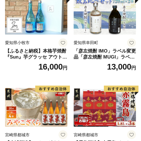
愛知県小牧市
愛知県幸田町
【ふるさと納税】本格芋焼酎
「彦左焼酎 IMO」ラベル変更
『Sun』芋グラッセ アウトド
品「彦左焼酎 MUGI」ラベル
ア ソロキャンプ ベランピン
変更品 飲み比べ セット 合計
16,000
13,000
円
円
グ 巣ごもり 就労支援
2本 720ml×各1本 25度 焼酎
お酒 麦焼酎 芋焼酎
宮崎県都城市
宮崎県都城市