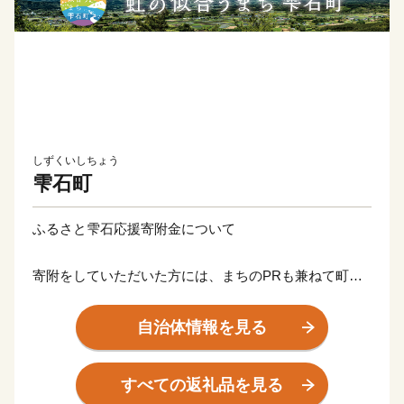
しずくいしちょう
雫石町
ふるさと雫石応援寄附金について
寄附をしていただいた方には、まちのPRも兼ねて町の
特産品等をお送りさせていただきます。
※お礼の品のお届けには1～2ヶ月程度かかることがあり
自治体情報を見る
ます。
すべての返礼品を見る
【ご注意】