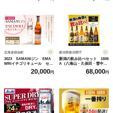
島地域へのお届け不可
ルコール 生ビール Asahi ア
サヒビール スーパードライ s
uper dry 11回 缶ビール 缶 ギ
フト 内祝い 茨城県守谷市 送
料無料
北海道様似町
新潟県新潟県庁
3023 SAMANIジン EMA
新潟の飲み比べセット 1806
WRIイチゴリキュール セッ
A（八海山・久保田・雪中
ト（箱入り）【大人の味 酒
梅・越乃寒梅・かたふね・千
20,000
68,000
円
円
お酒 洋酒 スピリッツ クラフ
代の光）
トジン 国産 sake SAKE gin
GIN liqueur LIQUEUR お酒
セット 詰め合わせ カクテル
ソーダ割り アルコール ロッ
ク ソーダ ジントニック 】