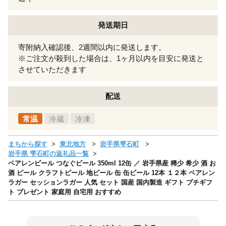
発送期日
寄附納入確認後、2週間以内に発送します。
※ご注文が殺到した場合は、1ヶ月以内を目安に発送と
させていただきます
配送
常温
冷蔵
冷凍
まちから探す
東北地方
岩手県雫石町
岩手県 雫石町の返礼品一覧
ベアレンビール つなぐビール 350ml 12缶 ／ 岩手県産 稀少 希少 酒 お
酒 ビール クラフトビール 地ビール 缶 缶ビール 12本 １２本 ベアレン
ラガー セッションラガー 人気 セット 国産 国内製造 ギフト プチギフ
ト プレゼント 家庭用 自宅用 おすすめ