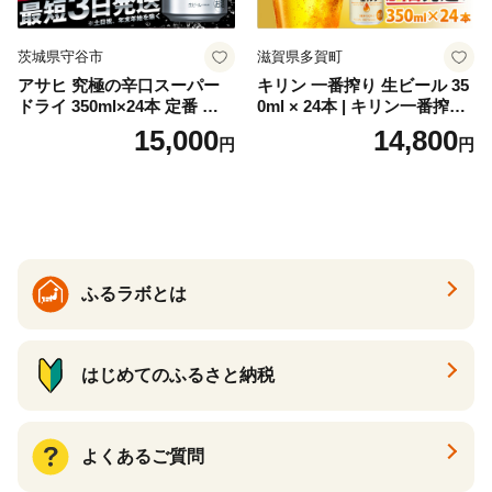
茨城県守谷市
滋賀県多賀町
アサヒ 究極の辛口スーパー
キリン 一番搾り 生ビール 35
ドライ 350ml×24本 定番 ビー
0ml × 24本 | キリン一番搾り
ル 缶ビール 酒 お酒 アルコー
キリンビール 一番搾り ビー
15,000
14,800
円
円
ル 辛口
ル 24缶 きりんいちばんしぼ
り キリン一番搾り びーる 1
ケース 24缶 24本 キリン一番
搾り KIRIN きりん 麒麟 キリ
ン一番搾り いちばんしぼり
キリン一番搾り 父の日 ちち
の日
ふるラボとは
はじめてのふるさと納税
よくあるご質問