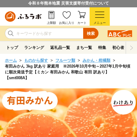
令和８年熊本地震 災害支援寄付受付について
上限額
お気に入り
カート
メニュー
検索
トップ
ランキング
返礼品一覧
まち一覧
特集
初心者ガイド
ホーム
ものから探す
フルーツ類
みかん・柑橘類
有田みかん 3kg 訳あり 家庭用 ※2026年10月中旬～2027年1月中旬頃
に順次発送予定【ミカン 有田みかん 和歌山 有田 訳あり】
【smt008A】