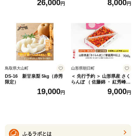
26,000
8,000
円
円
桜桃 産地直送 サクランボ チ
ス) 8000円 わけあり ぶんた
ェリー フルーツ 果物 果物類
ん みかん mikan 蜜柑 ミカン
仁木町 仁木 [松山商店]
土佐文旦 家庭用 産地直送 国
産 農家直送 期間限定 特産品
サイズミックス くらもとフ
ァーム 愛南町 愛媛県
鳥取県大山町
山形県朝日町
DS-16 新甘泉梨 5kg（赤秀
＜ 先行予約 ＞ 山形県産 さく
限定）
らんぼ （ 佐藤錦 ・ 紅秀峰
） ご家庭用 M以上 700g 【20
19,000
9,000
円
円
26年6月下旬から7月上旬発
送】 山形県 果物 フルーツ 初
夏 夏 送料無料
ふるラボとは