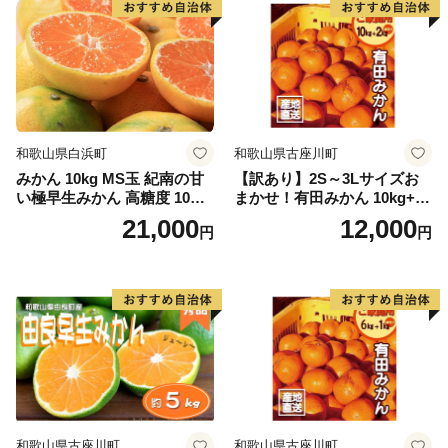
和歌山県白浜町
和歌山県古座川町
みかん 10kg MS玉 紀南の甘
【訳あり】2S～3Lサイズお
い極早生みかん 高糖度 10月
まかせ！有田みかん 10kg+2k
以降発送 マルチ被覆栽培
g保証分 11月から12月下旬ま
21,000
12,000
円
円
でに順次発送致します。 / 訳
ありみかん 有田みかん みか
ん ミカン 蜜柑 柑橘 温州みか
ん 和歌山 ご家庭用
和歌山県古座川町
和歌山県古座川町