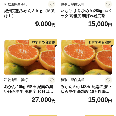
和歌山県白浜町
和歌山県白浜町
紀州完熟みかん３ｋｇ（Ｍ又
いちご まりひめ 約250g×4パ
はＬ）
ック 高糖度 朝採れ超完熟ま
りひめ 1月以降発送分
9,000
15,000
円
円
和歌山県白浜町
和歌山県白浜町
みかん 10kg MS玉 紀南の濃
みかん 5kg MS玉 紀南の濃い
いゆら早生 高糖度 10月以降
ゆら早生 高糖度 10月以降発
発送 マルチ被覆栽培
送 マルチ被覆栽培
27,000
15,000
円
円