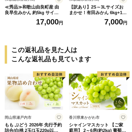
≪秀品≫和歌山由良町産 由
【訳あり】2S～3Lサイズお
良早生みかん 約5kg サイズお
まかせ！有田みかん 6kg+1kg
まかせ【sml106C】
保証分 11月から12月下旬ま
17,000
7,000
円
円
でに順次発送致します。 / 訳
ありみかん 有田みかん みか
ん ミカン 蜜柑 柑橘 温州みか
ん 和歌山 ご家庭用
この返礼品を見た人は
こんな返礼品も見ています
岡山県瀬戸内市
香川県東かがわ市
もも ぶどう 2026年 先行予約
シャインマスカット 【ご家
詰合/白桃 2玉(1玉220g以
庭用】 2～6房(約2kg) 葡萄 ぶ