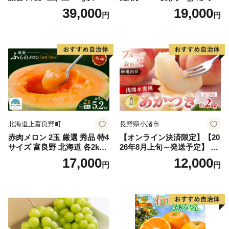
上)・シャインマスカット 晴
どう ブドウ フルーツ 果物 く
39,000
19,000
円
円
王 2房(1房480g以上) 化粧箱
だもの 果実 旬の果物 旬のフ
入り 岡山県産 国産 フルーツ
ルーツ 香川 香川県 東かがわ
果物 ギフト
市
北海道上富良野町
長野県小諸市
赤肉メロン 2玉 厳選 秀品 特4
【オンライン決済限定】【20
サイズ 富良野 北海道 各2kg
26年8月上旬～発送予定】 先
～2.6kg 2玉 セット ファーム
行予約 「浅間水蜜桃プレミ
17,000
12,000
円
円
富良野 メロン めろん 果物 く
アム」 もも あかつき 秀品 約
だもの フルーツ デザート 旬
2kg 5～9玉 贈答品 ふるさと
の果物 旬のフルーツ
納税 果物 桃 フルーツ モモ
果肉 長野県産 小諸市