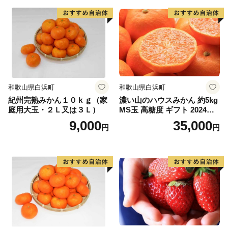
和歌山県白浜町
和歌山県白浜町
紀州完熟みかん１０ｋｇ（家
濃い山のハウスみかん 約5kg
庭用大玉・２Ｌ又は３Ｌ）
MS玉 高糖度 ギフト 2024年7
月以降発送分
9,000
35,000
円
円