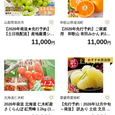
山梨県笛吹市
和歌山県湯浅町
【2026年発送★先行予約】
【2026年先行予約】ご家庭
【土日祝配送】産地厳選シャ
用 和歌山 有田みかん 約10k
インマスカット1.2kg～1.3kg
g (2L、3Lサイズ)【湯浅町】
11,000
11,000
円
円
（2房～3房）※沖縄・離島配
_ZJ6079
送不可※ 106-003-sku02-26y
｜シャインマスカット 発送
笛吹市 山梨県 フルーツ 果物
ぶどう 葡萄 大粒 シャインマ
スカット おすすめ シャイン
マスカット 贈答 ギフト 産地
笛吹市 シャインマスカット
笛吹 葡萄 国産 ぶどう 人気
国産 1.2kg 先行｜
北海道仁木町
愛媛県愛南町
2026年発送 北海道 仁木町産
【先行予約：2026年12月中旬
さくらんぼ 紅秀峰 1.2kg (300
～発送】 訳あり 土佐 文旦 8k
g×4パック) Lサイズ以上 旬
g (Mサイズ以上サイズミック