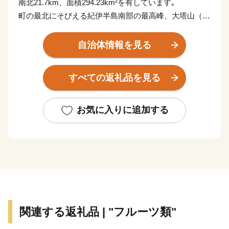
南北21.7km、面積294.23km²を有しています｡
町の最北にそびえる紀伊半島南部の最高峰、大塔山（標
高1,121m）に源を発する古座川が町の中央を流れ、役
場が所在する高池地区は古座川河口域に位置し、大半の
自治体情報を見る
集落は川添いの狭小な耕地に散在し、町を形成していま
す｡町面積の約96％が森林で、気候は一般に温暖多雨で
すべての返礼品を見る
樹木の育成に適しており、良質な古座川材の産地として
古くから知られています｡
また、古座川流域は、豊かな観光資源にも恵まれてお
お気に入りに追加する
り、清流古座川を中心にレクリエーション地として注目
されています｡
★ABCテレビのニュース情報番組「news おかえり」
で、古座川町 おばあのゆずドレッシング が紹介されま
した！
👉ゆずドレッシング
★ほかにも魅力的な返礼品がたくさん‼
関連する返礼品 | "フルーツ類"
👉秋の味覚の果物定期便
👉甘口田舎梅干し