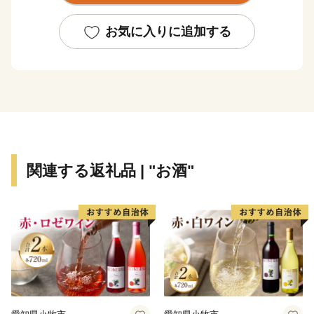
また、昭和の大横綱・北の湖の生誕地であるとともに、
お気に入りに追加する
冬季の呼び物として人気のあるスポーツ雪合戦を開発
し、国内外に普及させるなど町民一丸となった取り組み
は、 まさに壮瞥町の誇れる財産です。
壮瞥町への皆さまのお越しを心からお待ちしておりま
す。
関連する返礼品 | "お酒"