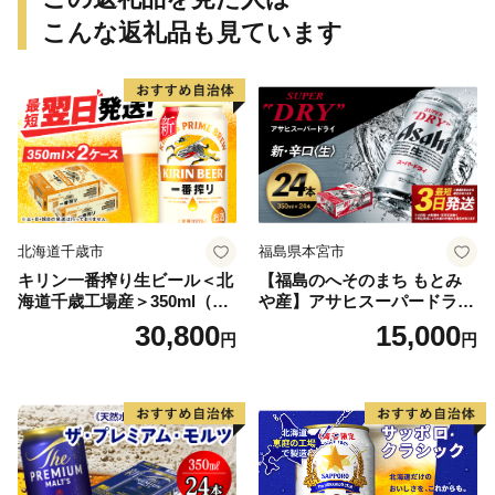
こんな返礼品も見ています
北海道千歳市
福島県本宮市
キリン一番搾り生ビール＜北
【福島のへそのまち もとみ
海道千歳工場産＞350ml（24
や産】アサヒスーパードライ
本） 2ケース
350ml×24本 合計8.4L 1ケー
30,800
15,000
円
円
ス アルコール度数5% 缶ビー
ル お酒 ビール アサヒ スーパ
ードライ super dry 24缶 辛
口 送料無料 カメイ 本宮市
【07214-0206】