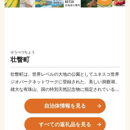
そうべつちょう
壮瞥町
壮瞥町は、世界レベルの大地の公園としてユネスコ世界
ジオパークネットワークに登録された、美しい洞爺湖、
雄大な有珠山、国の特別天然記念物に指定されている昭
和新山、火山の恵みである温泉など、 豊富な天然資源
に恵まれています。また、北海道内でも比較的温暖な気
自治体情報を見る
候を活かしたりんごやぶどうをはじめとする果樹生産、
高級菜豆、米、地熱を利用した野菜の栽培など多種多様
すべての返礼品を見る
な農作物を生産 する「農業と観光のまち」です。