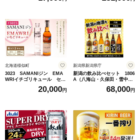
島地域へのお届け不可
ルコール 生ビール Asahi ア
サヒビール スーパードライ s
uper dry 11回 缶ビール 缶 ギ
フト 内祝い 茨城県守谷市 送
料無料
北海道様似町
新潟県新潟県庁
3023 SAMANIジン EMA
新潟の飲み比べセット 1806
WRIイチゴリキュール セッ
A（八海山・久保田・雪中
ト（箱入り）【大人の味 酒
梅・越乃寒梅・かたふね・千
20,000
68,000
円
円
お酒 洋酒 スピリッツ クラフ
代の光）
トジン 国産 sake SAKE gin
GIN liqueur LIQUEUR お酒
セット 詰め合わせ カクテル
ソーダ割り アルコール ロッ
ク ソーダ ジントニック 】