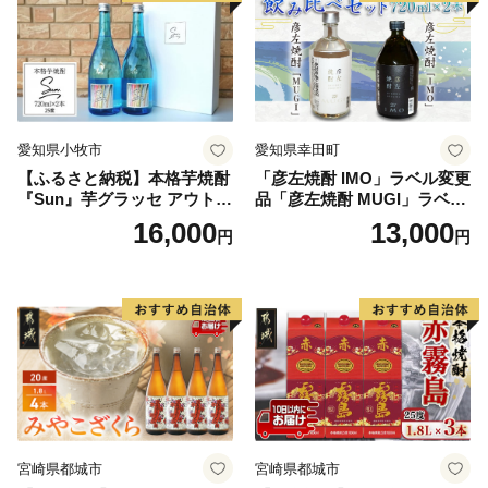
愛知県小牧市
愛知県幸田町
【ふるさと納税】本格芋焼酎
「彦左焼酎 IMO」ラベル変更
『Sun』芋グラッセ アウトド
品「彦左焼酎 MUGI」ラベル
ア ソロキャンプ ベランピン
変更品 飲み比べ セット 合計
16,000
13,000
円
円
グ 巣ごもり 就労支援
2本 720ml×各1本 25度 焼酎
お酒 麦焼酎 芋焼酎
宮崎県都城市
宮崎県都城市