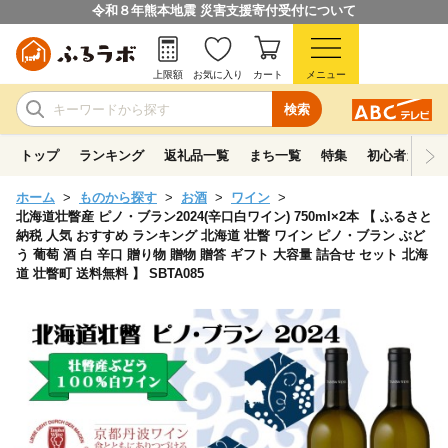
令和８年熊本地震 災害支援寄付受付について
上限額
お気に入り
カート
メニュー
検索
トップ
ランキング
返礼品一覧
まち一覧
特集
初心者ガイド
ホーム
ものから探す
お酒
ワイン
北海道壮瞥産 ピノ・ブラン2024(辛口白ワイン) 750ml×2本 【 ふるさと
納税 人気 おすすめ ランキング 北海道 壮瞥 ワイン ピノ・ブラン ぶど
う 葡萄 酒 白 辛口 贈り物 贈物 贈答 ギフト 大容量 詰合せ セット 北海
道 壮瞥町 送料無料 】 SBTA085