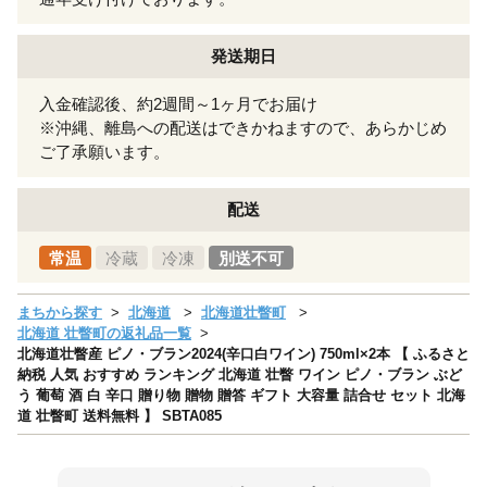
発送期日
入金確認後、約2週間～1ヶ月でお届け
※沖縄、離島への配送はできかねますので、あらかじめ
ご了承願います。
配送
常温
冷蔵
冷凍
別送不可
まちから探す
北海道
北海道壮瞥町
北海道 壮瞥町の返礼品一覧
北海道壮瞥産 ピノ・ブラン2024(辛口白ワイン) 750ml×2本 【 ふるさと
納税 人気 おすすめ ランキング 北海道 壮瞥 ワイン ピノ・ブラン ぶど
う 葡萄 酒 白 辛口 贈り物 贈物 贈答 ギフト 大容量 詰合せ セット 北海
道 壮瞥町 送料無料 】 SBTA085