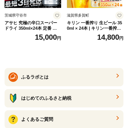
茨城県守谷市
滋賀県多賀町
アサヒ 究極の辛口スーパー
キリン 一番搾り 生ビール 35
ドライ 350ml×24本 定番 ビー
0ml × 24本 | キリン一番搾り
ル 缶ビール 酒 お酒 アルコー
キリンビール 一番搾り ビー
15,000
14,800
円
円
ル 辛口
ル 24缶 きりんいちばんしぼ
り キリン一番搾り びーる 1
ケース 24缶 24本 キリン一番
搾り KIRIN きりん 麒麟 キリ
ン一番搾り いちばんしぼり
キリン一番搾り 父の日 ちち
の日
ふるラボとは
はじめてのふるさと納税
よくあるご質問