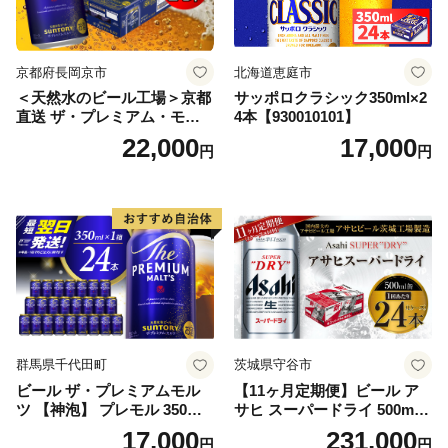
京都府長岡京市
北海道恵庭市
＜天然水のビール工場＞京都
サッポロクラシック350ml×2
直送 ザ・プレミアム・モル
4本【930010101】
ツ 350ml×24本 プレモル [149
22,000
17,000
円
円
5]
群馬県千代田町
茨城県守谷市
ビール ザ・プレミアムモル
【11ヶ月定期便】ビール ア
ツ 【神泡】 プレモル 350ml
サヒ スーパードライ 500ml 2
× 24本 サントリー〈天然水の
4本 1ケース×11ヶ月 | アサヒ
17,000
231,000
円
円
ビール工場〉群馬※沖縄・離
ビール 究極の辛口 酒 お酒 ア