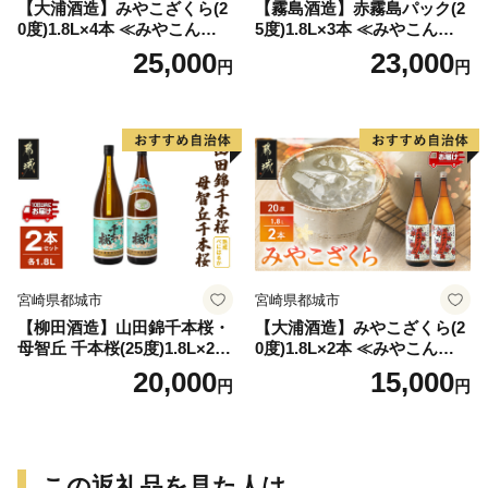
【大浦酒造】みやこざくら(2
【霧島酒造】赤霧島パック(2
0度)1.8L×4本 ≪みやこんじょ
5度)1.8L×3本 ≪みやこんじょ
特急便≫_AD-0771
特急便≫_23-07-K03P-1800-3
25,000
23,000
円
円
-Q
宮崎県都城市
宮崎県都城市
【柳田酒造】山田錦千本桜・
【大浦酒造】みやこざくら(2
母智丘 千本桜(25度)1.8L×2本
0度)1.8L×2本 ≪みやこんじょ
≪みやこんじょ特急便≫_AC
特急便≫_MJ-0771
20,000
15,000
円
円
-0751
この返礼品を見た人は