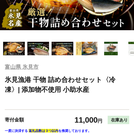
富山県 氷見市
氷見漁港 干物 詰め合わせセット〈冷
凍〉| 添加物不使用 小助水産
11,000
寄付金額
在庫あり
円
一度に決済する
返礼品数は３つ以内
を推奨しております。