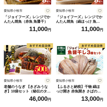
愛知県小牧市
愛知県小牧市
「ジョイフーズ」レンジでか
「ジョイフーズ」レンジでか
んたん焼魚（赤魚 魚醤干）
んたん焼魚（縞ほっけ 魚醤
干）
11,000
11,000
円
円
愛知県小牧市
愛知県小牧市
老舗のうなぎ 【きざみうな
【ふるさと納税】干物 縞ほ
ぎ】10袋セット（秘伝のタレ
っけ開き 赤魚開き さばの開
付）
き 魚醤干し 3種 セット 詰め
46,000
13,000
円
円
合わせ 魚 おかず 肉厚 おいし
い さば 赤魚 縞ホッケ ジョイ