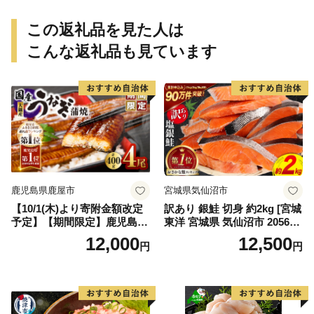
し！（愛南町）】(295)
この返礼品を見た人は
こんな返礼品も見ています
鹿児島県鹿屋市
宮城県気仙沼市
【10/1(木)より寄附金額改定
訳あり 銀鮭 切身 約2kg [宮城
予定】【期間限定】鹿児島県
東洋 宮城県 気仙沼市 205649
大隅産うなぎ蒲焼4尾（400
91] 鮭 魚介類 海鮮 訳アリ 規
12,000
12,500
円
円
g） KN007-023
格外 不揃い さけ サケ 鮭切身
シャケ 切り身 冷凍 家庭用 お
かず 弁当 支援 サーモン 銀鮭
切り身 魚 わけあり