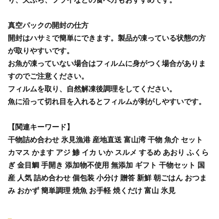
真空パックの開封の仕方
開封はハサミで簡単にできます。製品が凍っている状態の方
が取りやすいです。
お魚が凍っていない場合はフィルムに身がつく場合がありま
すのでご注意ください。
フィルムを取り、自然解凍後調理をしてください。
魚に沿って切れ目を入れるとフィルムが剥がしやすいです。
【関連キーワード】
干物詰め合わせ 氷見漁港 産地直送 富山湾 干物 魚介 セット
カマス かます アジ 鯵 イカ いか スルメ するめ あおり ふくら
ぎ 金目鯛 手開き 添加物不使用 無添加 ギフト 干物セット 国
産 人気 詰め合わせ 個包装 小分け 贈答 新鮮 朝ごはん おつま
み おかず 簡単調理 焼魚 お手軽 焼くだけ 富山 氷見