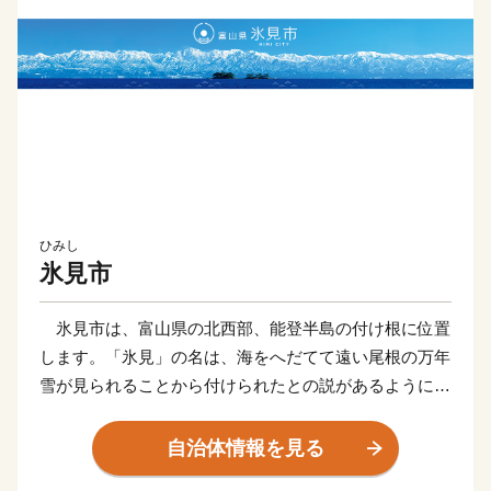
ひみし
氷見市
氷見市は、富山県の北西部、能登半島の付け根に位置
します。「氷見」の名は、海をへだてて遠い尾根の万年
雪が見られることから付けられたとの説があるように、
富山湾越しの美しい立山連峰の景色でご存知の方も多く
いらっしゃると思います。2016年に開業した北陸新幹
自治体情報を見る
線「新高岡駅」から、城端駅・氷見線に乗り継いで終着