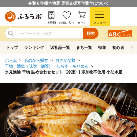
令和８年熊本地震 災害支援寄付受付について
上限額
お気に入り
カート
メニュー
検索
トップ
ランキング
返礼品一覧
まち一覧
特集
初心者ガイド
ホーム
ものから探す
おさかな類
干物・漬魚（味噌・麹等）・しらす・ちりめん
氷見漁港 干物 詰め合わせセット〈冷凍〉| 添加物不使用 小助水産