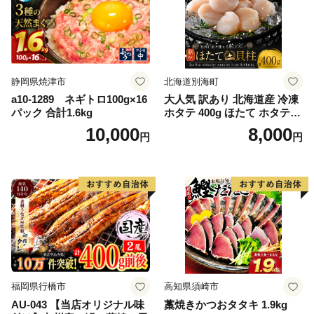
静岡県焼津市
北海道別海町
a10-1289 ネギトロ100g×16
大人気 訳あり 北海道産 冷凍
パック 合計1.6kg
ホタテ 400g ほたて ホタテ
帆立 貝柱 海鮮 魚介類 刺身
10,000
8,000
円
円
大粒 天然 海鮮 ランキング 大
人気 人気 おすすめ 訳あり ）
福岡県行橋市
高知県須崎市
AU-043 【当店オリジナル味
藁焼きかつおタタキ 1.9kg