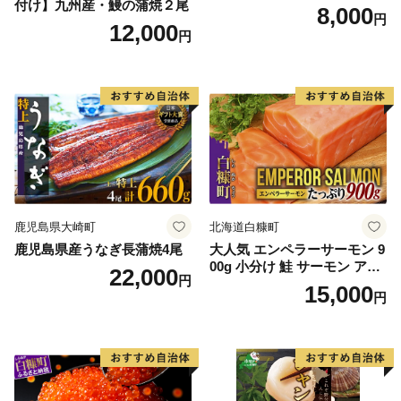
付け】九州産・鰻の蒲焼２尾
8,000
円
12,000
円
鹿児島県大崎町
北海道白糠町
鹿児島県産うなぎ長蒲焼4尾
大人気 エンペラーサーモン 9
00g 小分け 鮭 サーモン アト
22,000
円
ランティックサーモン 水産
15,000
円
庁長官賞 受賞 さけ シャケ し
ゃけ sake カルパッチョ ソテ
ー レアステーキ 人気 高級 大
満足 美味しい 贈答 生食用 刺
身 お刺身 刺し身 魚介類 海鮮
冷凍 厚切り 薄切り ふるさと