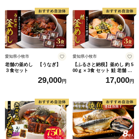
フーズ 魚貝類 お取り寄せ お
取り寄せグルメ 魚醤 ナンプ
ラー 愛知県 小牧市 冷凍 送料
無料
愛知県小牧市
愛知県小牧市
老舗の釜めし 【うなぎ】
【ふるさと納税】釜めし 約 5
３食セット
00ｇ × 3食 セット 鮭 老舗 急
速冷凍 レンチン 時短 簡単調
29,000
17,000
円
円
理 食品 加工品 海鮮 手作り
ほくほく ご飯 お弁当 おにぎ
り お茶漬け お取り寄せ お取
り寄せグルメ 愛知県 小牧市
送料無料