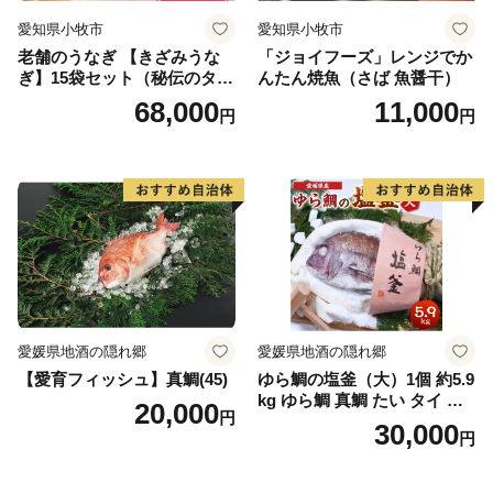
愛知県小牧市
愛知県小牧市
老舗のうなぎ 【きざみうな
「ジョイフーズ」レンジでか
ぎ】15袋セット（秘伝のタレ
んたん焼魚（さば 魚醤干）
付）
68,000
11,000
円
円
愛媛県地酒の隠れ郷
愛媛県地酒の隠れ郷
【愛育フィッシュ】真鯛(45)
ゆら鯛の塩釜（大）1個 約5.9
kg ゆら鯛 真鯛 たい タイ 鯛
20,000
円
塩釜焼き 塩釜 魚 魚介類 海鮮
30,000
円
祝い事 お祝い ハレの日 食品
冷蔵 宝水産 国産 由良半島 愛
媛県【えひめの町（超）推