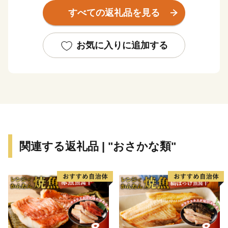
駅「氷見駅｣へ至る海岸線沿いの車窓からの眺めは、鉄
すべての返礼品を見る
道ファンならずとも一度はご覧いただきたい風景です。
富山湾は「天然の生け簀」と称されるほど多種多様な
魚介類が一年を通じて水揚げされます。また、氷見が発
お気に入りに追加する
祥の地である越中式定置網漁は、豊富な魚介類を「採り
過ぎない」ことで水産資源を守る持続可能な漁法とし
て、世界からも注目されています。
氷見市は、漁師町という印象が強いかと思いますが、
複数の小さな川に沿って多数の谷戸が広がります。立山
連峰を望む棚田や稲がはざかけされた様子など、観光で
いらした方からは美しい農村風景もひそかな人気です。
関連する返礼品 | "おさかな類"
里山と里海の景観を守りつつ、恵まれた自然環境を活
かした美味しい食材が豊かなまさに「食都・氷見」。ぜ
ひこの機会に氷見市の特産品や、氷見市で過ごす時間を
楽しんでください。