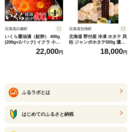
納税 ふるさとチョイス チョ
イス 北海道 白糠町
北海道白糠町
北海道別海町
いくら醤油漬（鮭卵） 400g
北海道 野付産 冷凍 ホタテ 貝
(200g×2パック) イクラ 小分
柱 ジャンボホタテ500g 濃厚
け いくら醤油漬 鮭いくら い
な旨味と甘み （ほたて ホタ
22,000
18,000
円
円
くら醤油漬け 鮭 鮭卵 ikura
テ 帆立 貝柱 ホタテ貝柱 大玉
醤油いくら 冷凍いくら いく
大粒 北海道 別海 野付 ふるさ
ら北海道 醤油鮭いくら 人気
と納税）
大好評品 北海道 白糠町
ふるラボとは
はじめてのふるさと納税