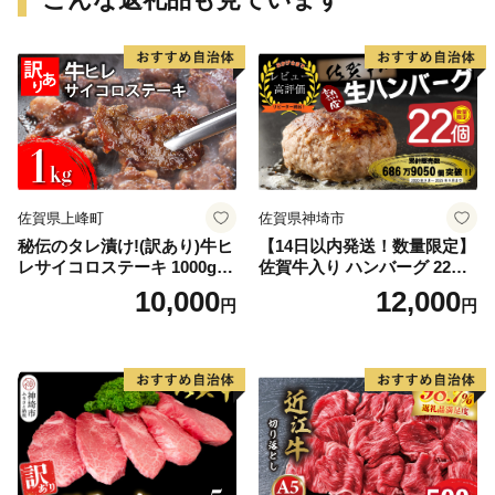
佐賀県上峰町
佐賀県神埼市
秘伝のタレ漬け!(訳あり)牛ヒ
【14日以内発送！数量限定】
レサイコロステーキ 1000g
佐賀牛入り ハンバーグ 22個
【B-1098-AS】
2.6kg(120g×22個)【佐賀牛
10,000
12,000
円
円
黒毛和牛 ブランド牛 九州 ハ
ンバーグ 牛肉 豚肉 国産 お弁
当 おかず 惣菜 おすすめ 人
気】(H083106)