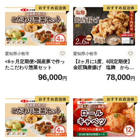
愛知県小牧市
愛知県小牧市
<6ヶ月定期便>国産豚で作っ
【2ヶ月に1度、6回定期便】
たこだわり惣菜セット
金匠鶏唐揚げ 塩麹 からあ
げ
96,000
78,000
円
円