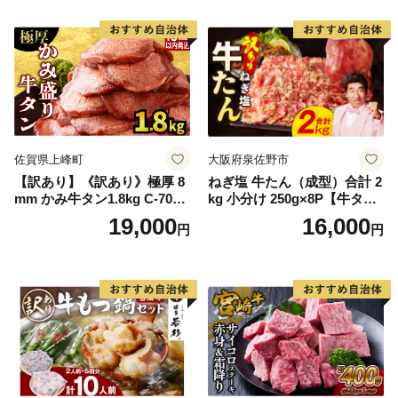
Q アウトドア バーベキュー
厚切り タン
佐賀県上峰町
大阪府泉佐野市
【訳あり】《訳あり》極厚 8
ねぎ塩 牛たん（成型）合計 2
mm かみ牛タン1.8kg C-709-
kg 小分け 250g×8P【牛タン
AS
牛肉 焼肉用 薄切り 訳あり サ
19,000
16,000
円
円
イズ不揃い】