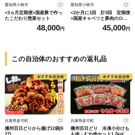
愛知県小牧市
愛知県小牧市
<3ヵ月定期便>国産豚で作っ
<2か月に1回 計3回 定期便
たこだわり惣菜セット
>国産キャベツと豚肉のロー
ルキャベツ（6P入り）
48,000
45,000
円
円
この自治体のおすすめの返礼品
兵庫県多可町
兵庫県多可町
播州百日どりから揚げ12袋[6
播州百日どり 冷凍小分けも
27]
も肉・むね肉セット1.2kg[66