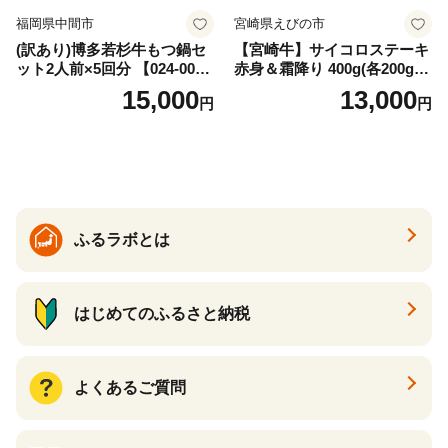
福岡県中間市
宮崎県えびの市
(訳あり)博多若杉牛もつ鍋セ
【宮崎牛】サイコロステーキ
ット2人前×5回分 【024-002
赤身＆霜降り 400g(各200g×
7】
１P 計2P) 真空パック 冷凍
15,000
13,000
円
円
ふるラボとは
はじめてのふるさと納税
よくあるご質問