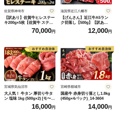
佐賀県神埼市
滋賀県近江八幡市
【訳あり】佐賀牛ヒレステー
【げんさん】近江牛A5ラン
キ200g×5枚【佐賀牛 ステー
ク切落し【500g】【訳あり】
キ ブランド肉 ヒレ肉 フィレ
【DG12W】
70,000
12,000
円
円
肉 ジューシー ヘルシー】(H0
65175)
宮城県気仙沼市
宮崎県都城市
大人気！ 牛タン 厚切り牛タ
国産牛 赤身切り落とし1.8kg
ン 塩味 1kg (500g×2) [モ〜ラ
(450g×4パック)_14-3604
ンド 宮城県 気仙沼市 205646
16,000
14,000
円
円
60] 肉 牛肉 精肉 牛たん 牛タ
ン塩 牛たん塩 冷凍 焼肉 BB