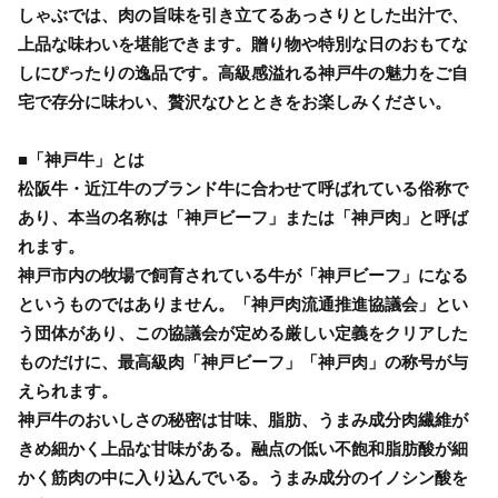
しゃぶでは、肉の旨味を引き立てるあっさりとした出汁で、
上品な味わいを堪能できます。贈り物や特別な日のおもてな
しにぴったりの逸品です。高級感溢れる神戸牛の魅力をご自
宅で存分に味わい、贅沢なひとときをお楽しみください。
■「神戸牛」とは
松阪牛・近江牛のブランド牛に合わせて呼ばれている俗称で
あり、本当の名称は「神戸ビーフ」または「神戸肉」と呼ば
れます。
神戸市内の牧場で飼育されている牛が「神戸ビーフ」になる
というものではありません。「神戸肉流通推進協議会」とい
う団体があり、この協議会が定める厳しい定義をクリアした
ものだけに、最高級肉「神戸ビーフ」「神戸肉」の称号が与
えられます。
神戸牛のおいしさの秘密は甘味、脂肪、うまみ成分肉繊維が
きめ細かく上品な甘味がある。融点の低い不飽和脂肪酸が細
かく筋肉の中に入り込んでいる。うまみ成分のイノシン酸を