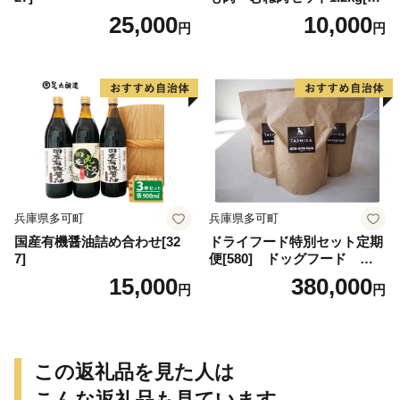
8]
25,000
10,000
円
円
兵庫県多可町
兵庫県多可町
国産有機醤油詰め合わせ[32
ドライフード特別セット定期
7]
便[580] ドッグフード 無
添加 鹿肉
15,000
380,000
円
円
この返礼品を見た人は
こんな返礼品も見ています