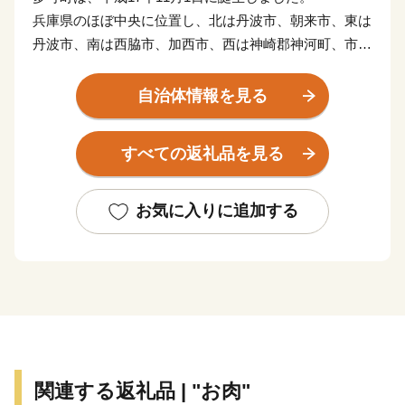
兵庫県のほぼ中央に位置し、北は丹波市、朝来市、東は
丹波市、南は西脇市、加西市、西は神崎郡神河町、市川
町にそれぞれ接しています。
東西13km、南北27km、総面積185.19km2を有し、直線
自治体情報を見る
距離で神戸まで約45km、大阪まで約70kmの距離にあり
ます。
すべての返礼品を見る
地勢的には、周囲を中国山地の山々に囲まれ、杉原川、
野間川が流れ、春は桜、秋には紅葉、初夏にはホタルが
舞う幻想的な風景が楽しめる多自然居住の魅力あふれる
お気に入りに追加する
町です。
自然を活かした体験施設の充実に加え、多可町の自然農
法で育てられたお米や、野菜、播州百日どり、シカ肉の
加工品、多可町産山田錦を使用した日本酒、播州ラーメ
ンなどの特産品があり、おふくろの味の定番の「巻き寿
司」は多可町の代表商品となっています。
多可町の歴史は古く奈良時代に編まれた「播磨風土記」
関連する返礼品 | "お肉"
も記載されており、その風土記に登場する大人（おおひ