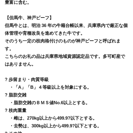
豊富に含む。
【但馬牛、神戸ビーフ】
但馬牛とは、明治 36 年の牛籍台帳以来、兵庫県内で厳正な個
体管理や育種改良を進めてきた牛です。
そのうち一定の枝肉格付けのものが神戸ビーフと呼ばれま
す。
こちらのお礼の品は兵庫県地域資源認定品です。多可町産で
はありません。
? 歩留まり・肉質等級
・「A」「B」４等級以上を対象にする。
? 脂肪交雑
・脂肪交雑のＢＭＳ値No.6以上とする。
? 枝肉重量
・雌は、270kg以上から499.9?以下とする。
・去勢は、300kg以上から499.9?以下とする。