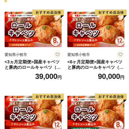
と）伝説から生まれた「あまんじゃこ（天邪鬼）」をモ
チーフとした「たか坊」が町のＰＲをしています。
★ABCテレビのニュース情報番組「キャスト」で「 畑
中義和商店 」” つやの玉 ”が紹介されました！
👉 『つやの玉』・『こんにゃく美肌たおる』×2ｾｯﾄ
愛知県小牧市
愛知県小牧市
<3ヵ月定期便>国産キャベツ
<6ヶ月定期便>国産キャベツ
と豚肉のロールキャベツ（4P
と豚肉のロールキャベツ（6P
入り）
入り）
39,000
90,000
円
円