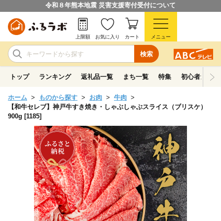
令和８年熊本地震 災害支援寄付受付について
上限額
お気に入り
カート
メニュー
検索
トップ
ランキング
返礼品一覧
まち一覧
特集
初心者ガイド
ホーム
ものから探す
お肉
牛肉
【和牛セレブ】神戸牛すき焼き・しゃぶしゃぶスライス（ブリスケ）
900g [1185]