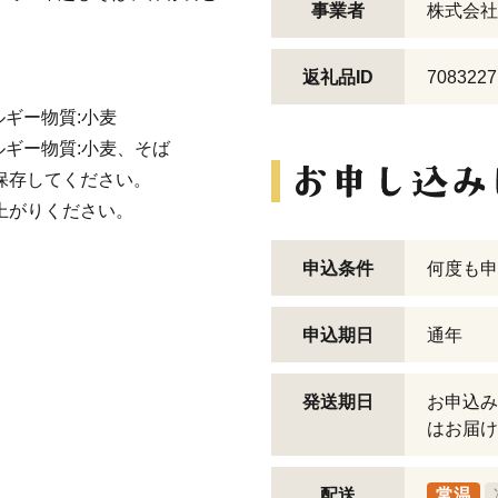
事業者
株式会社
返礼品ID
7083227
ルギー物質:小麦
ルギー物質:小麦、そば
保存してください。
上がりください。
申込条件
何度も申
申込期日
通年
発送期日
お申込み
はお届け
配送
常温