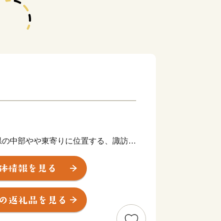
県の中部やや東寄りに位置する、諏訪盆
。
道路で約2時間半。
せる自然に囲まれ、八ヶ岳連峰や蓼科山
て、縄文時代からの長い歴史を築き上げ