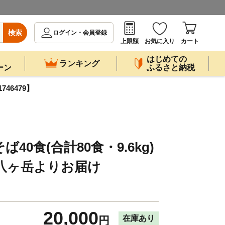
検索
ログイン・会員登録
上限額
お気に入り
カート
はじめての
ランキング
ーン
ふるさと納税
46479】
40食(合計80食・9.6kg)
八ヶ岳よりお届け
20,000
在庫あり
円