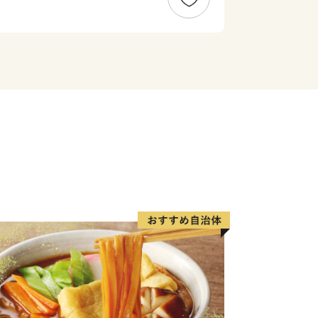
る諏訪大社上社前宮や、東山魁夷の作品
った御射鹿池（みしゃかいけ）など
んあります。
きなまちではありませんが、人も自然
歴史をつなぐ文化の誇り高いまちにぜひ
？
敵なスポットも発見できたら茅野市のと
・・！
る特産品はもちろん、現代のアートを感
ています。