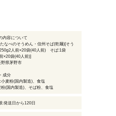
の内容について
たなべのそうめん・信州そば(乾麺)[そう
250g2人前×20袋(40人前) そば:1袋
前×20袋(40人前)]
長野県茅野市
・成分
:小麦粉(国内製造)、食塩
麦粉(国内製造)、そば粉、食塩
限:発送日から120日