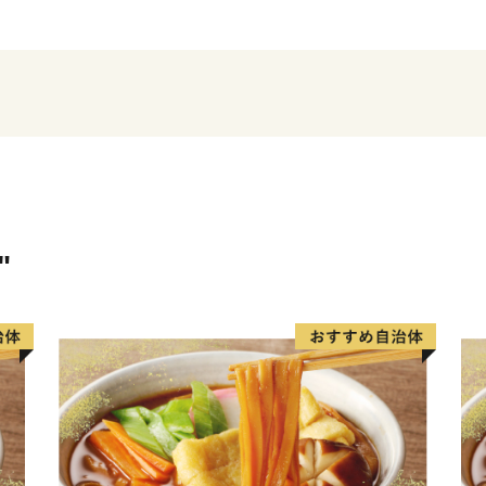
てきました。
『御柱祭り』がおこなわれ
「緑響く」のモチーフとな
歴史的なみどころもたくさ
人口約5万5千人。決して大
も元気で豊か、悠久からの
訪れてみてはいかがですか
"
歴史だけでなく、新しい素
りこになってしまうかも・
お礼の品も、茅野の伝統あ
じられる商品まで取り揃え
是非、おためしください。