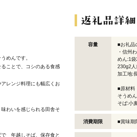
容量
■お礼品
・信州わ
そうめんです。
めん:1袋
せることで、コシのある食感
230g2人
加工地:
やアレンジ料理にも幅広くお
■原材料
そうめん
そば:小
く味わいを感じられる田舎そ
消費期限
■賞味期
ばで 年越しそば、保存食と