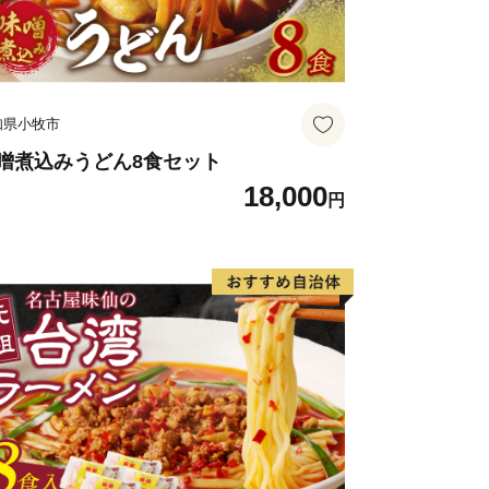
HINO】
からのまちづくりのためにブランドフレ
知県小牧市
しが現代に受け継がれている茅野市では
噌煮込みうどん8食セット
18,000
にあり、
円
まちを目指します。
項をご一読ください】
ジをご覧いただき、ありがとうございま
確認いただきたい事項となりますのでご