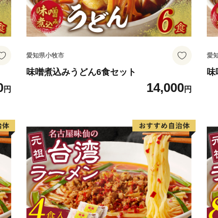
【まんなかに愛のあるまち C
２０１８年１１月に、これ
愛知県小牧市
愛
ーズを発表しました。
縄文時代から愛のある暮ら
味噌煮込みうどん6食セット
味
0
14,000
「人」と「愛」がまんなか
円
円
いつも笑顔のあふれている
【お申し込みの際の確認事
茅野市のふるさと納税ペー
す。
以下、お申し込みの際にご