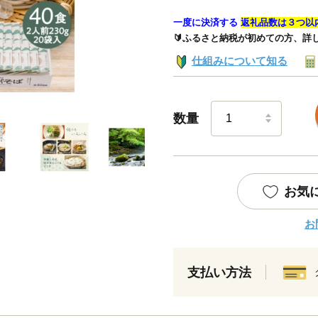
一度に決済する
返礼品数は３つ以
🔰ふるさと納税が初めての方、詳
仕組みについて知る
数量
お気
お
支払い方法