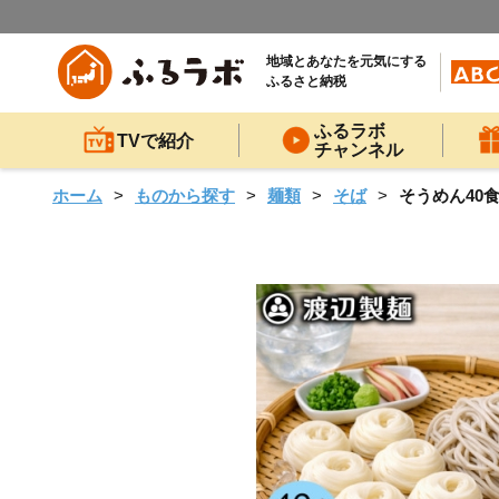
地域とあなたを元気にする
ふるさと納税
ふるラボ
TVで紹介
チャンネル
ホーム
ものから探す
麺類
そば
そうめん40食