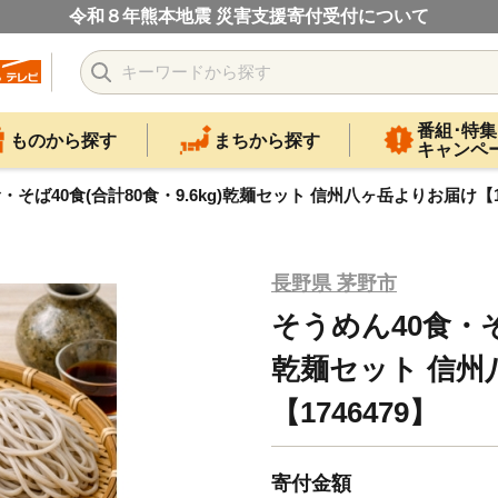
令和８年熊本地震 災害支援寄付受付について
番組･特集
ものから探す
まちから探す
キャンペ
・そば40食(合計80食・9.6kg)乾麺セット 信州八ヶ岳よりお届け【17
長野県 茅野市
そうめん40食・そば
乾麺セット 信州
【1746479】
寄付金額