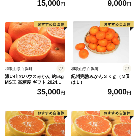
15,000
9,000
円
円
あなたとつながる。明日につなげる。多気町ふるさと納
税。
気持ちあふれる、気が多いまち－多気町。ぜひ、応援し
てください。
和歌山県白浜町
和歌山県白浜町
濃い山のハウスみかん 約5kg
紀州完熟みかん３ｋｇ（Ｍ又
MS玉 高糖度 ギフト 2024年7
はＬ）
月以降発送分
35,000
9,000
円
円