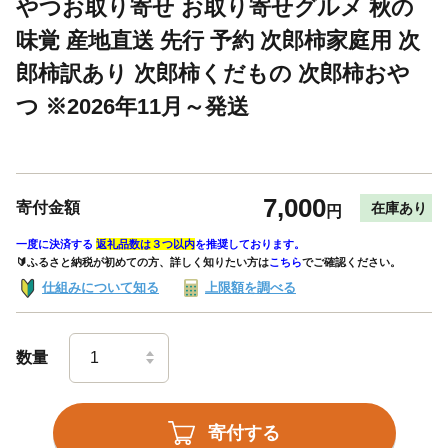
やつお取り寄せ お取り寄せグルメ 秋の
味覚 産地直送 先行 予約 次郎柿家庭用 次
郎柿訳あり 次郎柿くだもの 次郎柿おや
つ ※2026年11月～発送
7,000
寄付金額
在庫あり
円
一度に決済する
返礼品数は３つ以内
を推奨しております。
🔰ふるさと納税が初めての方、詳しく知りたい方は
こちら
でご確認ください。
仕組みについて知る
上限額を調べる
数量
寄付する