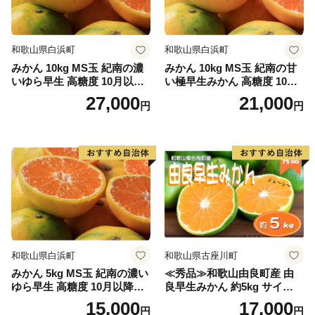
和歌山県白浜町
和歌山県白浜町
みかん 10kg MS玉 紀南の濃
みかん 10kg MS玉 紀南の甘
いゆら早生 高糖度 10月以降
い極早生みかん 高糖度 10月
発送 マルチ被覆栽培
以降発送 マルチ被覆栽培
27,000
21,000
円
円
和歌山県白浜町
和歌山県古座川町
みかん 5kg MS玉 紀南の濃い
≪秀品≫和歌山由良町産 由
ゆら早生 高糖度 10月以降発
良早生みかん 約5kg サイズお
送 マルチ被覆栽培
まかせ【sml106C】
15,000
17,000
円
円