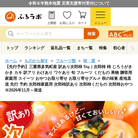
令和８年熊本地震 災害支援寄付受付について
上限額
お気に入り
カート
メニュー
検索
トップ
ランキング
返礼品一覧
まち一覧
特集
初心者ガイド
ホーム
ものから探す
フルーツ類
柿・栗
【先行予約】三重県多気町産 訳あり次郎柿 5㎏｜次郎柿 柿 じろうがき
かき カキ 訳アリ わけあり ワケあり 旬 フルーツ くだもの 果物 贈答用
家庭用 スイーツ おやつお取り寄せ お取り寄せグルメ 秋の味覚 産地直
送 先行 予約 次郎柿家庭用 次郎柿訳あり 次郎柿くだもの 次郎柿おやつ
※2026年11月～発送