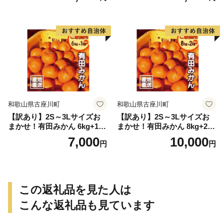
和歌山県古座川町
和歌山県古座川町
【訳あり】2S～3Lサイズお
【訳あり】2S～3Lサイズお
まかせ！有田みかん 6kg+1kg
まかせ！有田みかん 8kg+2kg
保証分 11月から12月下旬ま
保証分 11月から12月下旬ま
7,000
10,000
円
円
でに順次発送致します。 / 訳
でに順次発送致します。 / 訳
ありみかん 有田みかん みか
ありみかん 有田みかん みか
ん ミカン 蜜柑 柑橘 温州みか
ん ミカン 蜜柑 柑橘 温州みか
ん 和歌山 ご家庭用
ん 和歌山 ご家庭用
この返礼品を見た人は
こんな返礼品も見ています