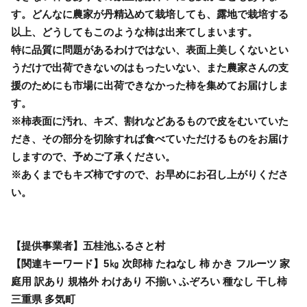
す。どんなに農家が丹精込めて栽培しても、露地で栽培する
以上、どうしてもこのような柿は出来てしまいます。
特に品質に問題があるわけではない、表面上美しくないとい
うだけで出荷できないのはもったいない、また農家さんの支
援のためにも市場に出荷できなかった柿を集めてお届けしま
す。
※柿表面に汚れ、キズ、割れなどあるもので皮をむいていた
だき、その部分を切除すれば食べていただけるものをお届け
しますので、予めご了承ください。
※あくまでもキズ柿ですので、お早めにお召し上がりくださ
い。
【提供事業者】五桂池ふるさと村
【関連キーワード】5㎏ 次郎柿 たねなし 柿 かき フルーツ 家
庭用 訳あり 規格外 わけあり 不揃い ふぞろい 種なし 干し柿
三重県 多気町