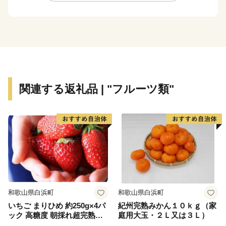
他にも、多気町でしか栽培出来ない特産の伊勢いもや、
多気町発祥の前川次郎柿など、町の名の由来のとおり、
かねてから多くの産品が栽培されてきました。
多気町の自慢は、これらの豊富な食材だけではありませ
ん。前述の松阪牛肥育農家直営レストランや、伊勢いも
料理専門店、ある全国紙で全国2位に輝いた農園レスト
関連する返礼品 | "フルーツ類"
ラン、清流宮川の畔で絶景を観ながら味わえる茅葺き日
本料理などなど、魅力的な飲食店が多数あります。
そして、何といっても全国的にも大変珍しい高校生が運
営するレストラン、その名も「高校生レストラン まご
の店」があり、営業日は多くのお客様で賑わっていま
す。
私たちは、地域の産品を大切に、食の取り組みを進め、
和歌山県白浜町
和歌山県白浜町
紡いできた農山村の原風景と営みを大切にしながら、次
いちご まりひめ 約250g×4パ
紀州完熟みかん１０ｋｇ（家
世代への引き継いでいきたいと考えています。
ック 高糖度 朝採れ超完熟ま
庭用大玉・２Ｌ又は３Ｌ）
りひめ 1月以降発送分