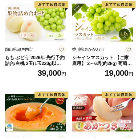
岡山県瀬戸内市
香川県東かがわ市
もも ぶどう 2026年 先行予約
シャインマスカット 【ご家
詰合/白桃 2玉(1玉220g以
庭用】 2～6房(約2kg) 葡萄 ぶ
上)・シャインマスカット 晴
どう ブドウ フルーツ 果物 く
39,000
19,000
円
円
王 2房(1房480g以上) 化粧箱
だもの 果実 旬の果物 旬のフ
入り 岡山県産 国産 フルーツ
ルーツ 香川 香川県 東かがわ
果物 ギフト
市