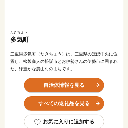
たきちょう
多気町
三重県多気町（たきちょう）は、三重県のほぼ中央に位
置し、松阪商人の松阪市とお伊勢さんの伊勢市に囲まれ
た、緑豊かな農山村のまちです。
気が多いまちと書きますが、気はかつて氣と書き、氣は
命の意味があることから、多くの命を育む場所、命を支
自治体情報を見る
えるのは食であることから、たくさんの食べ物が採れる
場所という意味があります。
すべての返礼品を見る
世界のブランド松阪牛の全体の20％を肥育する一大産地
であり、さらに日本三大茶のひとつ伊勢茶の栽培も盛ん
で、春にはほのかなお茶のいい香りに包まれます。
お気に入りに追加する