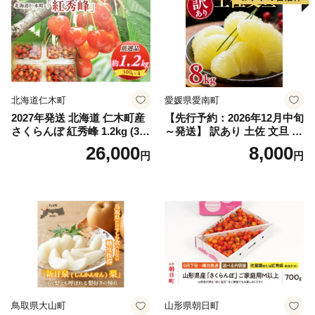
ぶどう 葡萄 大粒 シャインマ
スカット おすすめ シャイン
マスカット 贈答 ギフト 産地
笛吹市 シャインマスカット
笛吹 葡萄 国産 ぶどう 人気
国産 1.2kg 先行｜
北海道仁木町
愛媛県愛南町
2027年発送 北海道 仁木町産
【先行予約：2026年12月中旬
さくらんぼ 紅秀峰 1.2kg (300
～発送】 訳あり 土佐 文旦 8k
g×4パック) Lサイズ以上 旬
g (Mサイズ以上サイズミック
26,000
8,000
円
円
桜桃 産地直送 サクランボ チ
ス) 8000円 わけあり ぶんた
ェリー フルーツ 果物 果物類
ん みかん mikan 蜜柑 ミカン
仁木町 仁木 [松山商店]
土佐文旦 家庭用 産地直送 国
産 農家直送 期間限定 特産品
サイズミックス くらもとフ
ァーム 愛南町 愛媛県
鳥取県大山町
山形県朝日町