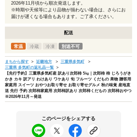
2026年11月頃から順次発送します。
※時期や天候等により品物が揃わない場合は、さらにお
届けが遅くなる場合もあります。ご了承ください。
配送
常温
冷蔵
冷凍
別送不可
まちから探す
近畿地方
三重県多気町
三重県 多気町の返礼品一覧
【先行予約】三重県多気町産 訳あり次郎柿 5㎏｜次郎柿 柿 じろうがき
かき カキ 訳アリ わけあり ワケあり 旬 フルーツ くだもの 果物 贈答用
家庭用 スイーツ おやつお取り寄せ お取り寄せグルメ 秋の味覚 産地直
送 先行 予約 次郎柿家庭用 次郎柿訳あり 次郎柿くだもの 次郎柿おやつ
※2026年11月～発送
このページをシェアする