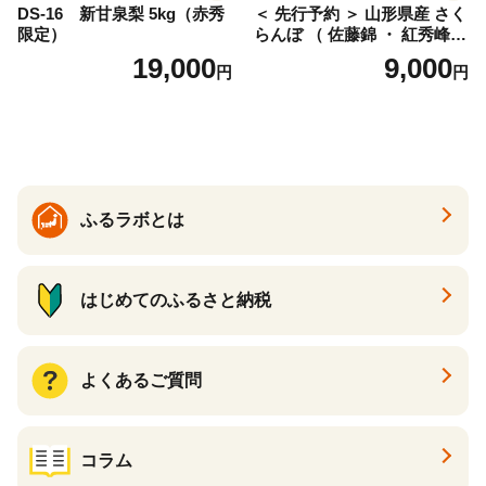
DS-16 新甘泉梨 5kg（赤秀
＜ 先行予約 ＞ 山形県産 さく
限定）
らんぼ （ 佐藤錦 ・ 紅秀峰
） ご家庭用 M以上 700g 【20
19,000
9,000
円
円
26年6月下旬から7月上旬発
送】 山形県 果物 フルーツ 初
夏 夏 送料無料
ふるラボとは
はじめてのふるさと納税
よくあるご質問
コラム