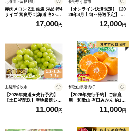
北海道上富良野町
長野県小諸市
赤肉メロン 2玉 厳選 秀品 特4
【オンライン決済限定】【20
サイズ 富良野 北海道 各2kg
26年8月上旬～発送予定】 先
～2.6kg 2玉 セット ファーム
行予約 「浅間水蜜桃プレミ
17,000
12,000
円
円
富良野 メロン めろん 果物 く
アム」 もも あかつき 秀品 約
だもの フルーツ デザート 旬
2kg 5～9玉 贈答品 ふるさと
の果物 旬のフルーツ
納税 果物 桃 フルーツ モモ
果肉 長野県産 小諸市
山梨県笛吹市
和歌山県湯浅町
【2026年発送★先行予約】
【2026年先行予約】ご家庭
【土日祝配送】産地厳選シャ
用 和歌山 有田みかん 約10k
インマスカット1.2kg～1.3kg
g (2L、3Lサイズ)【湯浅町】
11,000
11,000
円
円
（2房～3房）※沖縄・離島配
_ZJ6079
送不可※ 106-003-sku02-26y
｜シャインマスカット 発送
笛吹市 山梨県 フルーツ 果物