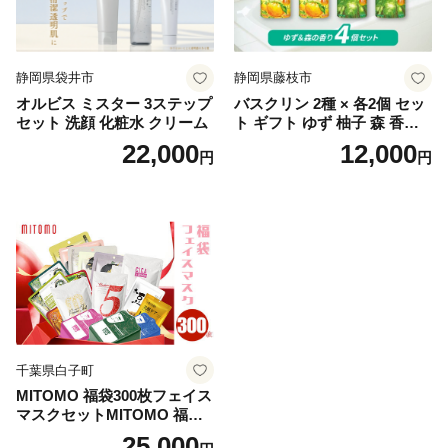
静岡県袋井市
静岡県藤枝市
オルビス ミスター 3ステップ
バスクリン 2種 × 各2個 セッ
セット 洗顔 化粧水 クリーム
ト ギフト ゆず 柚子 森 香り
日用品 お風呂 バス用品 温活
22,000
12,000
円
円
アロマ 香り まとめ買い静岡
県 藤枝市 医薬部外品
千葉県白子町
MITOMO 福袋300枚フェイス
マスクセットMITOMO 福袋3
00枚フェイスマスクセット
25,000