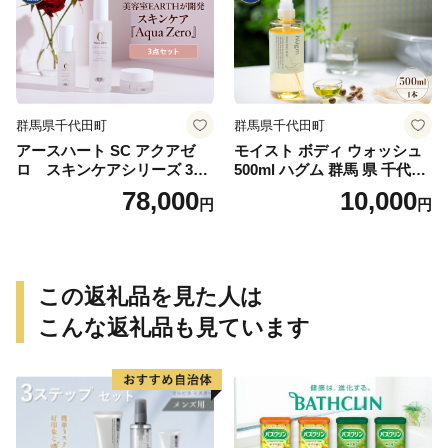
群馬県千代田町
群馬県千代田町
アースハート SC アクアゼ
モイスト ボディ ウォッシュ
ロ スキンケアシリーズ 3点
500ml ハグム 群馬 県 千代田
セット
町 〈アペックス〉
78,000
10,000
円
円
この返礼品を見た人は
こんな返礼品も見ています