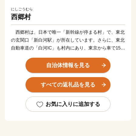
にしごうむら
西郷村
西郷村は、日本で唯一「新幹線が停まる村」で、東北
の玄関口「新白河駅」が所在しています。さらに、東北
自動車道の「白河IC」も村内にあり、東京から車で150
分、新幹線で80分と抜群のアクセスの良さを誇り、利便
性と環境面に恵まれた非常に暮らしやすく、自然豊かな
自治体情報を見る
村です。
すべての返礼品を見る
人口も、全国の村で4番目に多くなっています。
観光資源にも恵まれており、日光国立公園にある甲子
お気に入りに追加する
温泉は、四季折々の豊かな自然と、豊富に湧き出る温泉
が心身を癒してくれます。
また、村の特産品であるジャガイモをはじめとした