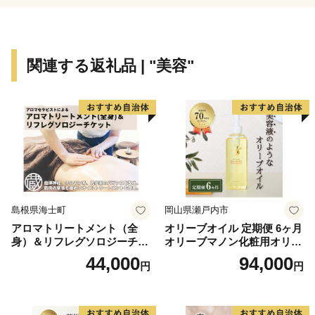
「高原野菜」や「源流米」など地域性を活かした特産品
も豊富に揃っています。
関連する返礼品 | "美容"
ふるさと納税を通して、一人でも多くの皆様に西郷村
の魅力を感じていただき、村づくりに参加していただけ
れば幸いです。
島根県海士町
岡山県瀬戸内市
アロマトリートメント（全
オリーブオイル 定期便 6ヶ月
身）＆リフレグソロジーチケ
オリーブマノン化粧用オリー
ット
ブオイル 200ml オリーブ オ
44,000
94,000
円
円
イル 美容 スキンケア 化粧用
油 オリーブ油 お楽しみ