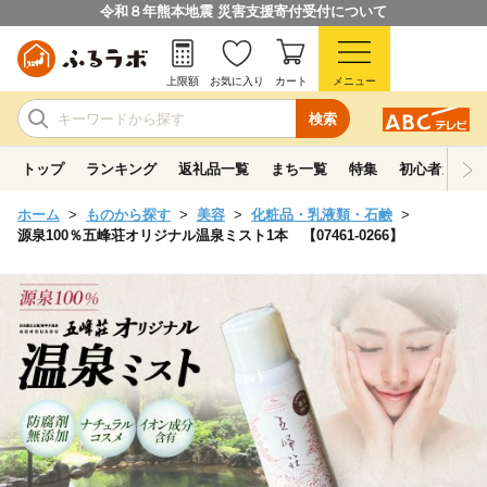
令和８年熊本地震 災害支援寄付受付について
上限額
お気に入り
カート
メニュー
検索
トップ
ランキング
返礼品一覧
まち一覧
特集
初心者ガイド
ホーム
ものから探す
美容
化粧品・乳液類・石鹸
源泉100％五峰荘オリジナル温泉ミスト1本 【07461-0266】