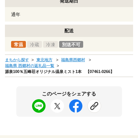
発送期日
通年
配送
常温
冷蔵
冷凍
別送不可
まちから探す
東北地方
福島県西郷村
福島県 西郷村の返礼品一覧
源泉100％五峰荘オリジナル温泉ミスト1本 【07461-0266】
このページをシェアする