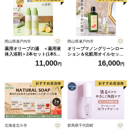
岡山県瀬戸内市
岡山県瀬戸内市
薬用オリーブの湯 ＜薬用液
オリーブマノングリーンロー
体入浴剤＞2本セット(1本500
ション＆化粧用オイルセット
ml） 美容
美容グッズ スキンケア 化粧
11,000
16,000
円
円
水
北海道北斗市
群馬県千代田町