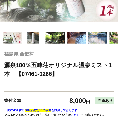
福島県 西郷村
源泉100％五峰荘オリジナル温泉ミスト1
本 【07461-0266】
8,000
寄付金額
在庫あり
円
一度に決済する
返礼品数は３つ以内
を推奨しております。
🔰ふるさと納税が初めての方、詳しく知りたい方は
こちら
でご確認ください。