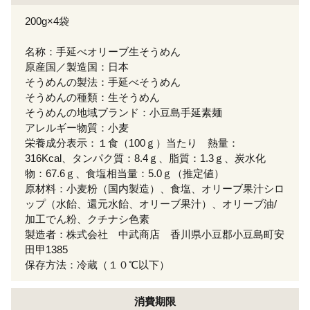
200g×4袋
名称：手延べオリーブ生そうめん
原産国／製造国：日本
そうめんの製法：手延べそうめん
そうめんの種類：生そうめん
そうめんの地域ブランド：小豆島手延素麺
アレルギー物質：小麦
栄養成分表示：１食（100ｇ）当たり 熱量：
316Kcal、タンパク質：8.4ｇ、脂質：1.3ｇ、炭水化
物：67.6ｇ、食塩相当量：5.0ｇ（推定値）
原材料：小麦粉（国内製造）、食塩、オリーブ果汁シロ
ップ（水飴、還元水飴、オリーブ果汁）、オリーブ油/
加工でん粉、クチナシ色素
製造者：株式会社 中武商店 香川県小豆郡小豆島町安
田甲1385
保存方法：冷蔵（１０℃以下）
消費期限