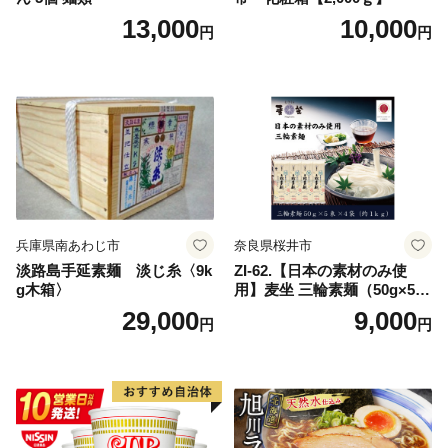
13,000
10,000
円
円
兵庫県南あわじ市
奈良県桜井市
淡路島手延素麺 淡じ糸〈9k
ZI-62.【日本の素材のみ使
g木箱〉
用】麦坐 三輪素麺（50g×5束
×4袋）
29,000
9,000
円
円