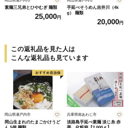
岡山県瀬戸内市
岡山県瀬戸内市
素麺三兄弟とひやむぎ 麺類
手延べそうめん吉井川（4k
g） 麺類
25,000
円
20,000
円
この返礼品を見た人は
こんな返礼品も見ています
岡山県瀬戸内市
兵庫県南あわじ市
岡山生まれのたまごかけうど
淡路島手延べ素麺 淡じ糸 赤
ん 5個 麺類
帯 化粧箱【2,000ｇ】