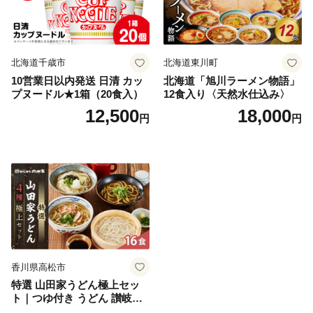
北海道千歳市
北海道東川町
10営業日以内発送 日清 カッ
北海道「旭川ラーメン物語」
プヌードル★1箱（20食入）
12食入り〈天然水仕込み〉
12,500
18,000
円
円
香川県高松市
特選 山田家うどん極上セッ
ト｜つゆ付き うどん 讃岐う
どん さぬきうどん 生麵 うど