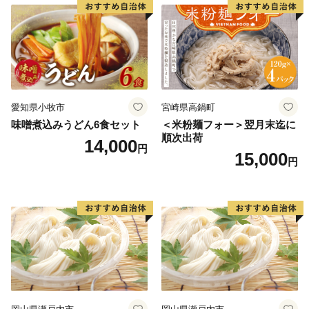
愛知県小牧市
宮崎県高鍋町
味噌煮込みうどん6食セット
＜米粉麺フォー＞翌月末迄に
順次出荷
14,000
円
15,000
円