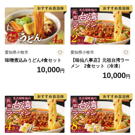
愛知県小牧市
愛知県小牧市
味噌煮込みうどん4食セット
【味仙八事店】元祖台湾ラー
メン 2食セット（冷凍）
10,000
円
10,000
円