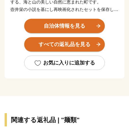
する、海と山の美しい自然に恵まれた町です。
壺井栄の小説を基にし再映画化されたセットを保存した
二十四の瞳映画村、日本三大渓谷美に数えられる寒霞
渓、18世紀頃より伝承されてきている農村歌舞伎舞台な
自治体情報を見る
ど、数多くの観光スポットを有しています。
醤油、佃煮、そうめんなどの伝統産業、日本におけるオ
すべての返礼品を見る
リーブ発祥の地、小豆島でつくられるオリーブオイルな
ど、食と文化と歴史が交差する魅力あふれる町です。
お気に入りに追加する
関連する返礼品 | "麺類"