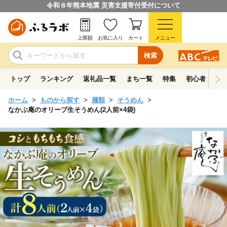
令和８年熊本地震 災害支援寄付受付について
上限額
お気に入り
カート
メニュー
検索
トップ
ランキング
返礼品一覧
まち一覧
特集
初心者ガイド
ホーム
ものから探す
麺類
そうめん
なかぶ庵のオリーブ生そうめん(2人前×4袋)