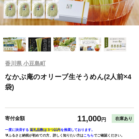
香川県 小豆島町
なかぶ庵のオリーブ生そうめん(2人前×4
袋)
11,000
寄付金額
在庫あり
円
一度に決済する
返礼品数は３つ以内
を推奨しております。
🔰ふるさと納税が初めての方、詳しく知りたい方は
こちら
でご確認ください。