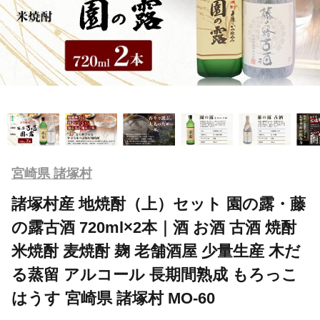
宮崎県 諸塚村
諸塚村産 地焼酎（上）セット 園の露・藤
の露古酒 720ml×2本｜酒 お酒 古酒 焼酎
米焼酎 麦焼酎 麹 老舗酒屋 少量生産 木だ
る蒸留 アルコール 長期間熟成 もろっこ
はうす 宮崎県 諸塚村 MO-60