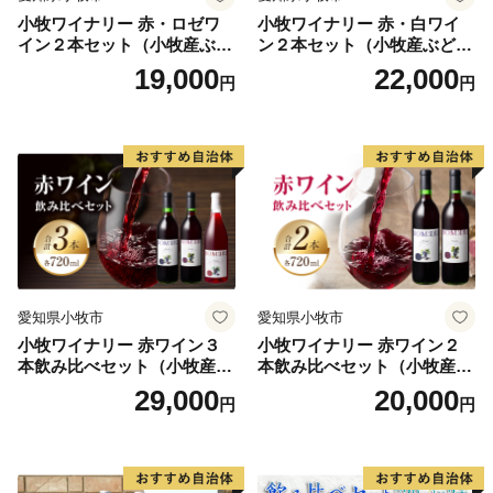
【諸塚村のおすすめ返礼品】
小牧ワイナリー 赤・ロゼワ
小牧ワイナリー 赤・白ワイ
▼噛むほど旨い！宮崎県が誇るブランド地鶏「みやざき
イン２本セット（小牧産ぶど
ン２本セット（小牧産ぶどう
地頭鶏(じとっこ)」
う100％使用）
100％使用）
19,000
22,000
円
円
▼【4大会連続内閣総理大臣賞受賞】豊かな自然が生ん
だ宮崎牛
▼地元で「なば」と呼ばれ、世界で唯一FSC®の認証を
受けた乾しいたけ
▼食べ応え抜群！煮物やスープ、バター醤油をかけても
おいしい肉厚どんこ
▼栄養価高く、味・香りも濃厚なニホンミツバチの蜂蜜
▼隈研吾氏デザイン 職人が1つ1つ手作りしたシンプル
愛知県小牧市
愛知県小牧市
なTSUMIKI（つみき）
小牧ワイナリー 赤ワイン３
小牧ワイナリー 赤ワイン２
▼諸塚村の自然を感じられる宿泊体験
本飲み比べセット（小牧産ぶ
本飲み比べセット（小牧産ぶ
▼明治から受け継がれる、幻の焼酎
どう100％使用）
どう100％使用）
29,000
20,000
円
円