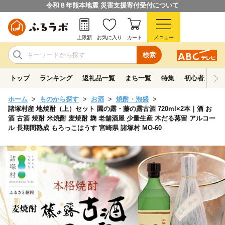
令和８年熊本地震 災害支援寄付受付について
上限額
お気に入り
カート
メニュー
検索
トップ
ランキング
返礼品一覧
まち一覧
特集
初心者ガイド
ホーム
ものから探す
お酒
焼酎・泡盛
諸塚村産 地焼酎（上）セット 園の露・藤の露古酒 720ml×2本｜酒 お
酒 古酒 焼酎 米焼酎 麦焼酎 麹 老舗酒屋 少量生産 木だる蒸留 アルコー
ル 長期間熟成 もろっこはうす 宮崎県 諸塚村 MO-60