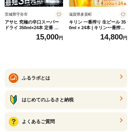
茨城県守谷市
滋賀県多賀町
アサヒ 究極の辛口スーパー
キリン 一番搾り 生ビール 35
ドライ 350ml×24本 定番 ビー
0ml × 24本 | キリン一番搾り
ル 缶ビール 酒 お酒 アルコー
キリンビール 一番搾り ビー
15,000
14,800
円
円
ル 辛口
ル 24缶 きりんいちばんしぼ
り キリン一番搾り びーる 1
ケース 24缶 24本 キリン一番
搾り KIRIN きりん 麒麟 キリ
ン一番搾り いちばんしぼり
キリン一番搾り 父の日 ちち
の日
ふるラボとは
はじめてのふるさと納税
よくあるご質問