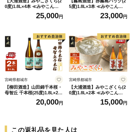
【大浦酒造】みやこざくら(2
【霧島酒造】赤霧島パック(2
0度)1.8L×4本 ≪みやこんじょ
5度)1.8L×3本 ≪みやこんじょ
特急便≫_AD-0771
特急便≫_23-07-K03P-1800-3
25,000
23,000
円
円
-Q
宮崎県都城市
宮崎県都城市
【柳田酒造】山田錦千本桜・
【大浦酒造】みやこざくら(2
母智丘 千本桜(25度)1.8L×2本
0度)1.8L×2本 ≪みやこんじょ
≪みやこんじょ特急便≫_AC
特急便≫_MJ-0771
20,000
15,000
円
円
-0751
この返礼品を見た人は