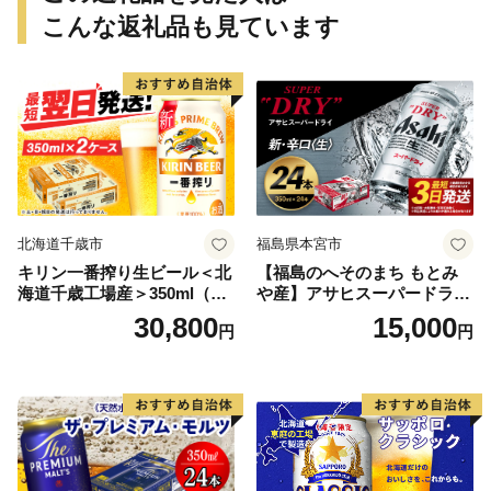
こんな返礼品も見ています
北海道千歳市
福島県本宮市
キリン一番搾り生ビール＜北
【福島のへそのまち もとみ
海道千歳工場産＞350ml（24
や産】アサヒスーパードライ
本） 2ケース
350ml×24本 合計8.4L 1ケー
30,800
15,000
円
円
ス アルコール度数5% 缶ビー
ル お酒 ビール アサヒ スーパ
ードライ super dry 24缶 辛
口 送料無料 カメイ 本宮市
【07214-0206】