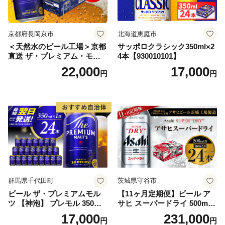
京都府長岡京市
北海道恵庭市
＜天然水のビール工場＞京都
サッポロクラシック350ml×2
直送 ザ・プレミアム・モル
4本【930010101】
ツ 350ml×24本 プレモル [149
22,000
17,000
円
円
5]
群馬県千代田町
茨城県守谷市
ビール ザ・プレミアムモル
【11ヶ月定期便】ビール ア
ツ 【神泡】 プレモル 350ml
サヒ スーパードライ 500ml 2
× 24本 サントリー〈天然水の
4本 1ケース×11ヶ月 | アサヒ
17,000
231,000
円
円
ビール工場〉群馬※沖縄・離
ビール 究極の辛口 酒 お酒 ア