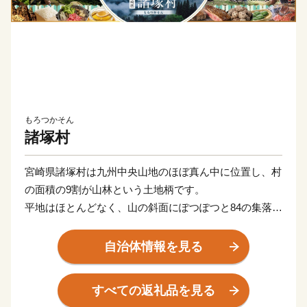
もろつかそん
諸塚村
宮崎県諸塚村は九州中央山地のほぼ真ん中に位置し、村
の面積の9割が山林という土地柄です。
平地はほとんどなく、山の斜面にぽつぽつと84の集落が
点在します。
「林業立村」をスローガンに、山を守り、森林を創り、
自治体情報を見る
自然と共生しつつ、森の恵みを受けながらむらづくりを
勧めており、平成27年12月世界農業遺産に認定いただ
すべての返礼品を見る
きました。