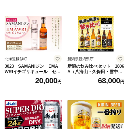
島地域へのお届け不可
ルコール 生ビール Asahi ア
サヒビール スーパードライ s
uper dry 11回 缶ビール 缶 ギ
フト 内祝い 茨城県守谷市 送
料無料
北海道様似町
新潟県新潟県庁
3023 SAMANIジン EMA
新潟の飲み比べセット 1806
WRIイチゴリキュール セッ
A（八海山・久保田・雪中
ト（箱入り）【大人の味 酒
梅・越乃寒梅・かたふね・千
20,000
68,000
円
円
お酒 洋酒 スピリッツ クラフ
代の光）
トジン 国産 sake SAKE gin
GIN liqueur LIQUEUR お酒
セット 詰め合わせ カクテル
ソーダ割り アルコール ロッ
ク ソーダ ジントニック 】