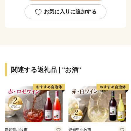
【世界農業遺産】への取組と自然環境・森林の保全
お気に入りに追加する
諸塚村のある、高千穂郷・椎葉山地域の農業や林業は、
山間地域の人々の暮らしを支える森林を保全し、棚田や
森林などの山村の美しい景観、環境を維持、形成すると
ともに、
世界でも貴重な伝統文化を伝える活動に取り組んでおり
ます。
関連する返礼品 | "お酒"
しかし、人口減少や農林家の高齢化など多くの課題があ
ります。
この地域の魅力を再発見し、世界へアピールし、森林資
源・森林環境を守り、育て、伝統文化をつなぐため、
みなさまからのあたたかい、応援をよろしくお願いいた
します。
愛知県小牧市
愛知県小牧市