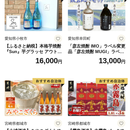
愛知県小牧市
愛知県幸田町
【ふるさと納税】本格芋焼酎
「彦左焼酎 IMO」ラベル変更
『Sun』芋グラッセ アウトド
品「彦左焼酎 MUGI」ラベル
ア ソロキャンプ ベランピン
変更品 飲み比べ セット 合計
16,000
13,000
円
円
グ 巣ごもり 就労支援
2本 720ml×各1本 25度 焼酎
お酒 麦焼酎 芋焼酎
宮崎県都城市
宮崎県都城市