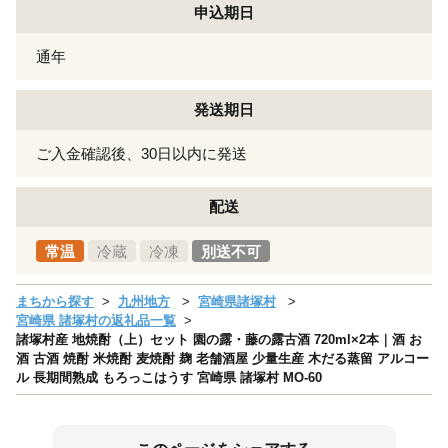
申込期日
通年
発送期日
ご入金確認後、30日以内に発送
配送
常温
冷蔵
冷凍
別送不可
まちから探す
九州地方
宮崎県諸塚村
宮崎県 諸塚村の返礼品一覧
諸塚村産 地焼酎（上）セット 園の露・藤の露古酒 720ml×2本｜酒 お
酒 古酒 焼酎 米焼酎 麦焼酎 麹 老舗酒屋 少量生産 木だる蒸留 アルコー
ル 長期間熟成 もろっこはうす 宮崎県 諸塚村 MO-60