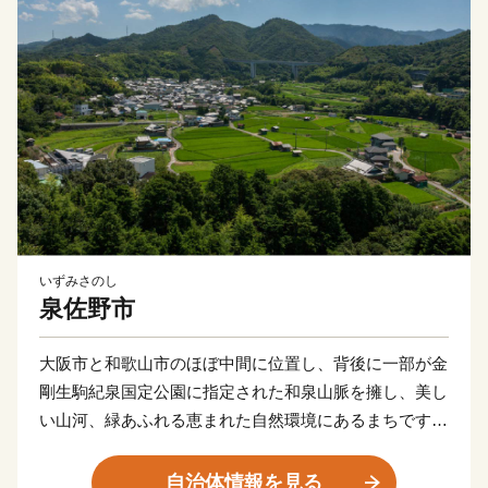
いずみさのし
泉佐野市
大阪市と和歌山市のほぼ中間に位置し、背後に一部が金
剛生駒紀泉国定公園に指定された和泉山脈を擁し、美し
い山河、緑あふれる恵まれた自然環境にあるまちです。
商・工・農・漁業がそれぞれバランスよく栄えてきまし
たが、関西国際空港の開港などに伴う人口の増加ととも
自治体情報を見る