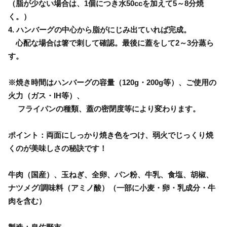
（脂が少ない場合は、1個につき水50ccを加えて5～8分焼
く。）
4. ハンバーグの中心から脂がにじみ出ていれば完成。
心配な場合は箸で刺して確認。最後に蓋をして2～3分蒸ら
す。
※焼き時間はハンバーグの容量（120g・200g等）、ご使用の
火力（ガス・IH等）、
フライパンの種類、蓋の密閉度等により変わります。
ポイント：両面にしっかり焼き色をつけ、弱火でじっくり焼
くのが美味しさの秘訣です！
牛肉（国産）、玉ねぎ、全卵、パン粉、牛乳、食塩、胡椒、
ナツメグ/調味料（アミノ酸）（一部に小麦・卵・乳成分・牛
肉を含む）