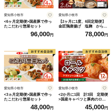
愛知県小牧市
愛知県小牧市
<6ヶ月定期便>国産豚で作っ
【2ヶ月に1度、6回定期便】
たこだわり惣菜セット
金匠鶏唐揚げ 塩麹 からあ
げ
96,000
78,000
円
円
愛知県小牧市
愛知県小牧市
<3ヵ月定期便>国産豚で作っ
<2か月に1回 計3回 定期便
たこだわり惣菜セット
>国産キャベツと豚肉のロー
ルキャベツ（6P入り）
48,000
45,000
円
円