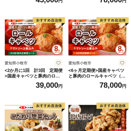
円
円
愛知県小牧市
愛知県小牧市
<2か月に1回 計3回 定期便
<6ヶ月定期便>国産キャベツ
>国産キャベツと豚肉のロー
と豚肉のロールキャベツ（4P
ルキャベツ（4P入り）
入り）
39,000
78,000
円
円