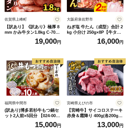
佐賀県上峰町
大阪府泉佐野市
【訳あり】《訳あり》極厚 8
ねぎ塩 牛たん（成型）合計 2
mm かみ牛タン1.8kg C-709-
kg 小分け 250g×8P【牛タン
AS
牛肉 焼肉用 薄切り 訳あり サ
19,000
16,000
円
円
イズ不揃い】
福岡県中間市
宮崎県えびの市
(訳あり)博多若杉牛もつ鍋セ
【宮崎牛】サイコロステーキ
ット2人前×5回分 【024-002
赤身＆霜降り 400g(各200g×
7】
１P 計2P) 真空パック 冷凍
15,000
13,000
円
円