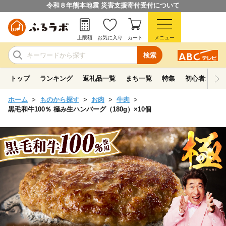
令和８年熊本地震 災害支援寄付受付について
上限額
お気に入り
カート
メニュー
検索
トップ
ランキング
返礼品一覧
まち一覧
特集
初心者ガイド
ホーム
ものから探す
お肉
牛肉
黒毛和牛100％ 極み生ハンバーグ（180g）×10個