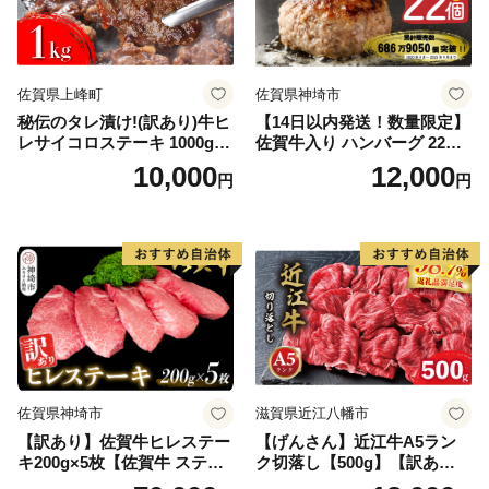
佐賀県上峰町
佐賀県神埼市
秘伝のタレ漬け!(訳あり)牛ヒ
【14日以内発送！数量限定】
レサイコロステーキ 1000g
佐賀牛入り ハンバーグ 22個
【B-1098-AS】
2.6kg(120g×22個)【佐賀牛
10,000
12,000
円
円
黒毛和牛 ブランド牛 九州 ハ
ンバーグ 牛肉 豚肉 国産 お弁
当 おかず 惣菜 おすすめ 人
気】(H083106)
佐賀県神埼市
滋賀県近江八幡市
【訳あり】佐賀牛ヒレステー
【げんさん】近江牛A5ラン
キ200g×5枚【佐賀牛 ステー
ク切落し【500g】【訳あり】
キ ブランド肉 ヒレ肉 フィレ
【DG12W】