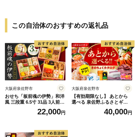
この自治体のおすすめの返礼品
大阪府泉佐野市
大阪府泉佐野市
おせち「板前魂の伊勢」和洋
【有効期限なし】 あとから
風 三段重 6.5寸 31品 3人前
選べる 泉佐野ふるさとギフ
【1位獲得 おせち料理 板前魂
ト（寄附40,000円コース）
22,000
40,000
円
円
贅沢おせち お節 惣菜 冷凍 先
【4000品以上掲載 高評価 カ
行予約 年内発送 おせち料理2
タログ 肉 牛たん ビール かに
027】
サーモン 野菜 定期便 おせち
タオル ティッシュ あとから
セレクト カタログギフト】