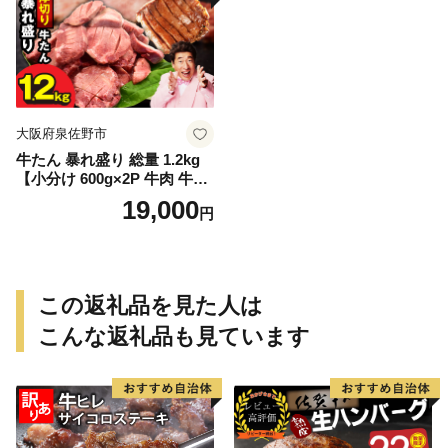
大阪府泉佐野市
牛たん 暴れ盛り 総量 1.2kg
【小分け 600g×2P 牛肉 牛タ
ン 牛たん 厚切り牛タン 焼肉
19,000
円
BBQ キャンプ 焼くだけ 簡単
調理 訳あり サイズ不揃い】
この返礼品を見た人は
こんな返礼品も見ています