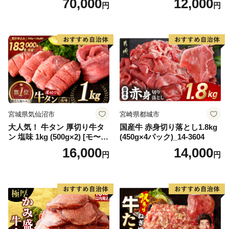
70,000
12,000
円
円
肉 ジューシー ヘルシー】(H0
65175)
宮城県気仙沼市
宮崎県都城市
大人気！ 牛タン 厚切り牛タ
国産牛 赤身切り落とし1.8kg
ン 塩味 1kg (500g×2) [モ〜ラ
(450g×4パック)_14-3604
ンド 宮城県 気仙沼市 205646
16,000
14,000
円
円
60] 肉 牛肉 精肉 牛たん 牛タ
ン塩 牛たん塩 冷凍 焼肉 BB
Q アウトドア バーベキュー
厚切り タン