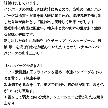
味付けにしています。
ハンバーグの美味しさは肉汁にあるので、当社の（生）ハン
バーグは脂質＝旨味を最大限に閉じ込め、調理過程で溶け出
した旨味が肉汁として溢れ出し美味しく出来上がります。
黒毛和牛の商品は国産牛、輸入牛と比べ肉汁の量が多く濃厚
な旨味が特徴です。
溶け出した肉汁に調味料（ケチャップ、ウスターソース、醤
油 等）を混ぜ合わせ加熱していただくとオリジナルハンバー
グソースの出来上がり！
【ハンバーグの焼き方】
1. フッ素樹脂加工フライパンを温め、冷凍ハンバーグをその
まま置く。（解凍不要）
2. 密閉できる蓋をして、弱火で約5分。肉の脂が出て、焼き色
がついたら裏返す。
3. 蓋をして弱火で約5分焼き、ジュージューと音がしたら焼き
上がり。