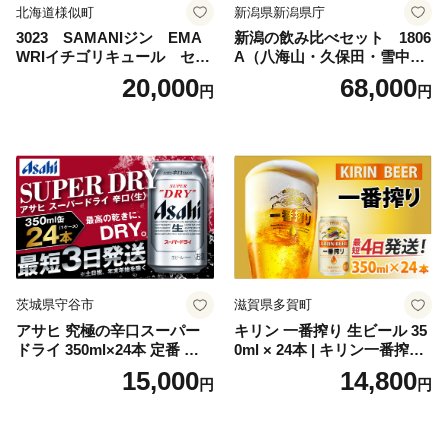
北海道様似町
新潟県新潟県庁
3023 SAMANIジン EMA
新潟の飲み比べセット 1806
WRIイチゴリキュール セッ
A（八海山・久保田・雪中
ト（箱入り）【大人の味 酒
梅・越乃寒梅・かたふね・千
20,000
68,000
円
円
お酒 洋酒 スピリッツ クラフ
代の光）
トジン 国産 sake SAKE gin
GIN liqueur LIQUEUR お酒
セット 詰め合わせ カクテル
ソーダ割り アルコール ロッ
ク ソーダ ジントニック 】
茨城県守谷市
滋賀県多賀町
アサヒ 究極の辛口スーパー
キリン 一番搾り 生ビール 35
ドライ 350ml×24本 定番 ビー
0ml × 24本 | キリン一番搾り
ル 缶ビール 酒 お酒 アルコー
キリンビール 一番搾り ビー
15,000
14,800
円
円
ル 辛口
ル 24缶 きりんいちばんしぼ
り キリン一番搾り びーる 1
ケース 24缶 24本 キリン一番
搾り KIRIN きりん 麒麟 キリ