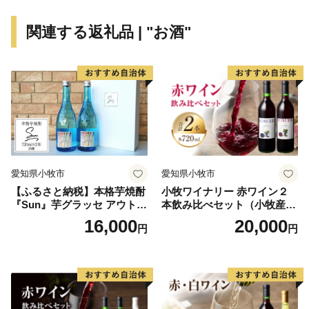
ち並んでおり、登り窯の廃材を利用したトンバイ塀が、
通りに独特の風情を醸しています。
関連する返礼品 | "お酒"
毎年ゴールデンウイークに開催される「有田陶器市」
は、7日間の期間中に100万人以上の お客様が国内外か
ら訪れる国内最大級の陶器市として有名です。
一方で有田町は「棚田」という特徴的な景観を持つ稲作
地であり、また、「佐賀牛」や 「ありたどり」を生産
する県下有数の畜産地でもあります。
---------------------------------------------------------------------------
愛知県小牧市
愛知県小牧市
----
【ふるさと納税】本格芋焼酎
小牧ワイナリー 赤ワイン２
【有田焼ができるまで】
『Sun』芋グラッセ アウトド
本飲み比べセット（小牧産ぶ
１：成形（陶土で形を作る工程です。大きく分けて、ろ
ア ソロキャンプ ベランピン
どう100％使用）
16,000
20,000
円
円
グ 巣ごもり 就労支援
くろ成形と鋳込み成形の2種類があります。成形し乾燥
させた後、約900度の素焼き窯で焼き上げ、強度と吸水
性を高めます。）
２：下絵付け（呉須で文様を描きます。）
３：施釉（磁器の表面にガラスの光沢を与えるために釉