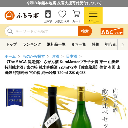
令和８年熊本地震 災害支援寄付受付について
上限額
お気に入り
カート
メニュー
検索
トップ
ランキング
返礼品一覧
まち一覧
特集
初心者ガイド
ホーム
ものから探す
お酒
日本酒
《The SAGA 認定酒》 さがん酒 KuraMasterプラチナ賞 東一 山田錦
特別純米酒 / 宮の松 純米吟醸酒 720ml×2本【佐嘉蔵屋】佐賀 有田 山
田錦 特別純米 宮の松 純米吟醸 720ml 2本 dj038