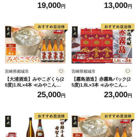
う100％使用）
変更品 飲み比べ セット 合計
19,000
13,000
円
円
2本 720ml×各1本 25度 焼酎
お酒 麦焼酎 芋焼酎
宮崎県都城市
宮崎県都城市
【大浦酒造】みやこざくら(2
【霧島酒造】赤霧島パック(2
0度)1.8L×4本 ≪みやこんじょ
5度)1.8L×3本 ≪みやこんじょ
特急便≫_AD-0771
特急便≫_23-07-K03P-1800-3
25,000
23,000
円
円
-Q