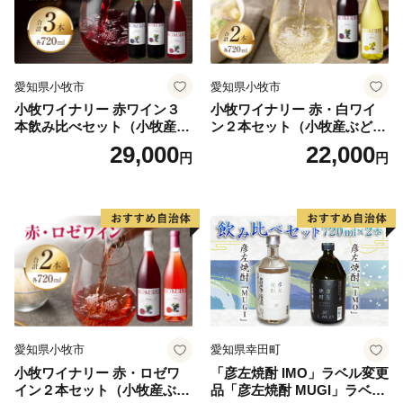
薬をかけます。）
４：本焼（本焼き窯で約1300度の高温で焼き上げま
す。）
愛知県小牧市
愛知県小牧市
５：上絵付（焼成後の釉薬の上に色絵具で文様を描きま
小牧ワイナリー 赤ワイン３
小牧ワイナリー 赤・白ワイ
す。）
本飲み比べセット（小牧産ぶ
ン２本セット（小牧産ぶどう
６：上絵付焼成（赤絵窯に入れて約800度で焼き上げま
どう100％使用）
100％使用）
29,000
22,000
円
円
す。釉薬の上に色絵具が焼き付いて完成します。完成し
た作品は、成形直後の素地よりも15%ほど縮みます。）
---------------------------------------------------------------------------
----
●有田町へのご寄附につきまして●
同一年内で複数回の寄附を行った場合でも、都度お礼品
を受取る事ができます。
（受取り回数の制限はありません）
愛知県小牧市
愛知県幸田町
小牧ワイナリー 赤・ロゼワ
「彦左焼酎 IMO」ラベル変更
イン２本セット（小牧産ぶど
品「彦左焼酎 MUGI」ラベル