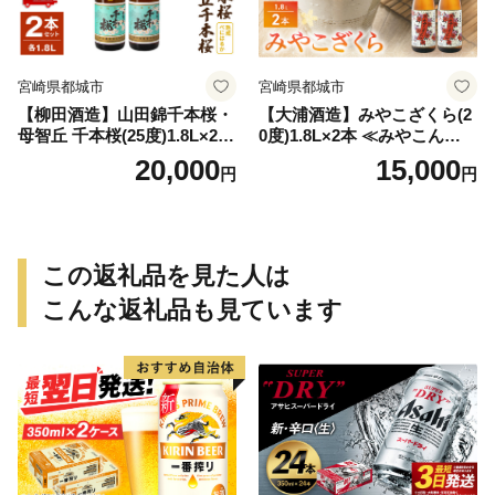
宮崎県都城市
宮崎県都城市
【柳田酒造】山田錦千本桜・
【大浦酒造】みやこざくら(2
母智丘 千本桜(25度)1.8L×2本
0度)1.8L×2本 ≪みやこんじょ
≪みやこんじょ特急便≫_AC
特急便≫_MJ-0771
20,000
15,000
円
円
-0751
この返礼品を見た人は
こんな返礼品も見ています