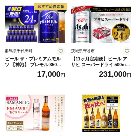
群馬県千代田町
茨城県守谷市
ビール ザ・プレミアムモル
【11ヶ月定期便】ビール ア
ツ 【神泡】 プレモル 350ml
サヒ スーパードライ 500ml 2
× 24本 サントリー〈天然水の
4本 1ケース×11ヶ月 | アサヒ
17,000
231,000
円
円
ビール工場〉群馬※沖縄・離
ビール 究極の辛口 酒 お酒 ア
島地域へのお届け不可
ルコール 生ビール Asahi ア
サヒビール スーパードライ s
uper dry 11回 缶ビール 缶 ギ
フト 内祝い 茨城県守谷市 送
料無料