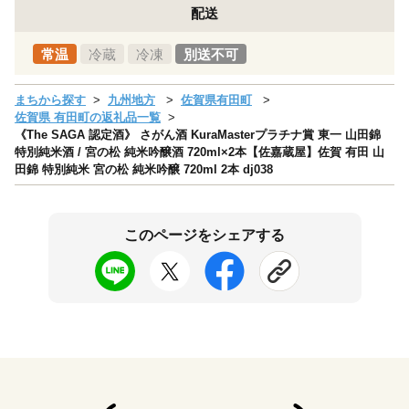
配送
常温
冷蔵
冷凍
別送不可
まちから探す
九州地方
佐賀県有田町
佐賀県 有田町の返礼品一覧
《The SAGA 認定酒》 さがん酒 KuraMasterプラチナ賞 東一 山田錦
特別純米酒 / 宮の松 純米吟醸酒 720ml×2本【佐嘉蔵屋】佐賀 有田 山
田錦 特別純米 宮の松 純米吟醸 720ml 2本 dj038
このページをシェアする