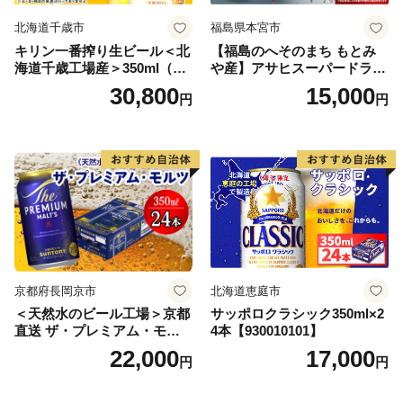
北海道千歳市
福島県本宮市
キリン一番搾り生ビール＜北
【福島のへそのまち もとみ
海道千歳工場産＞350ml（24
や産】アサヒスーパードライ
本） 2ケース
350ml×24本 合計8.4L 1ケー
30,800
15,000
円
円
ス アルコール度数5% 缶ビー
ル お酒 ビール アサヒ スーパ
ードライ super dry 24缶 辛
口 送料無料 カメイ 本宮市
【07214-0206】
京都府長岡京市
北海道恵庭市
＜天然水のビール工場＞京都
サッポロクラシック350ml×2
直送 ザ・プレミアム・モル
4本【930010101】
ツ 350ml×24本 プレモル [149
22,000
17,000
円
円
5]