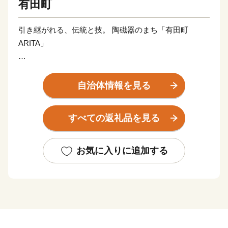
有田町
引き継がれる、伝統と技。 陶磁器のまち「有田町
ARITA」
佐賀県の西の端に位置する、人口およそ19,000人の小さ
な町。
自治体情報を見る
美しい景観を 誇る田園地帯や、黒髪連山など豊かな自
然に恵まれ、古くからやきものの町として栄えました。
すべての返礼品を見る
特産品である「有田焼」は、17世紀初頭に朝鮮人陶工に
よって始められた、日本で最初の磁器で、2016年に創
お気に入りに追加する
業400年を迎えました。
有田焼を育んだ有田内山地区の町並みは、国の「重要伝
統的建造物群保存地区」に 選定されています。
江戸後期から昭和にかけての窯元、商家、洋館などが立