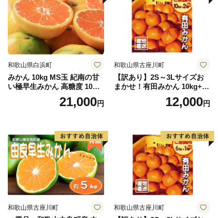
和歌山県白浜町
和歌山県古座川町
みかん 10kg MS玉 紀南の甘
【訳あり】2S～3Lサイズお
い極早生みかん 高糖度 10月
まかせ！有田みかん 10kg+2k
以降発送 マルチ被覆栽培
g保証分 11月から12月下旬ま
21,000
12,000
円
円
でに順次発送致します。 / 訳
ありみかん 有田みかん みか
ん ミカン 蜜柑 柑橘 温州みか
ん 和歌山 ご家庭用
和歌山県古座川町
和歌山県古座川町