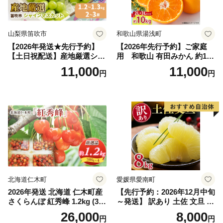
山梨県笛吹市
和歌山県湯浅町
【2026年発送★先行予約】
【2026年先行予約】ご家庭
【土日祝配送】産地厳選シャ
用 和歌山 有田みかん 約10k
インマスカット1.2kg～1.3kg
g (2L、3Lサイズ)【湯浅町】
11,000
11,000
円
円
（2房～3房）※沖縄・離島配
_ZJ6079
送不可※ 106-003-sku02-26y
｜シャインマスカット 発送
笛吹市 山梨県 フルーツ 果物
ぶどう 葡萄 大粒 シャインマ
スカット おすすめ シャイン
マスカット 贈答 ギフト 産地
笛吹市 シャインマスカット
笛吹 葡萄 国産 ぶどう 人気
国産 1.2kg 先行｜
北海道仁木町
愛媛県愛南町
2026年発送 北海道 仁木町産
【先行予約：2026年12月中旬
さくらんぼ 紅秀峰 1.2kg (300
～発送】 訳あり 土佐 文旦 8k
g×4パック) Lサイズ以上 旬
g (Mサイズ以上サイズミック
26,000
8,000
円
円
桜桃 産地直送 サクランボ チ
ス) 8000円 わけあり ぶんた