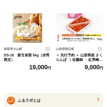
ェリー フルーツ 果物 果物類
ん みかん mikan 蜜柑 ミカン
仁木町 仁木 [松山商店]
土佐文旦 家庭用 産地直送 国
産 農家直送 期間限定 特産品
サイズミックス くらもとフ
ァーム 愛南町 愛媛県
鳥取県大山町
山形県朝日町
DS-16 新甘泉梨 5kg（赤秀
＜ 先行予約 ＞ 山形県産 さく
限定）
らんぼ （ 佐藤錦 ・ 紅秀峰
） ご家庭用 M以上 700g 【20
19,000
9,000
円
円
26年6月下旬から7月上旬発
送】 山形県 果物 フルーツ 初
夏 夏 送料無料
ふるラボとは