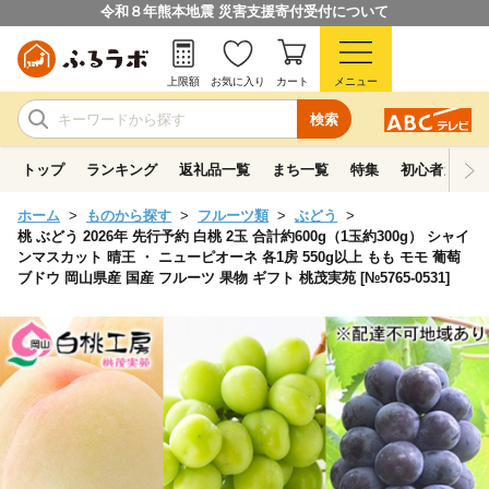
令和８年熊本地震 災害支援寄付受付について
上限額
お気に入り
カート
メニュー
検索
トップ
ランキング
返礼品一覧
まち一覧
特集
初心者ガイド
ホーム
ものから探す
フルーツ類
ぶどう
桃 ぶどう 2026年 先行予約 白桃 2玉 合計約600g（1玉約300g） シャイ
ンマスカット 晴王 ・ ニューピオーネ 各1房 550g以上 もも モモ 葡萄
ブドウ 岡山県産 国産 フルーツ 果物 ギフト 桃茂実苑 [№5765-0531]