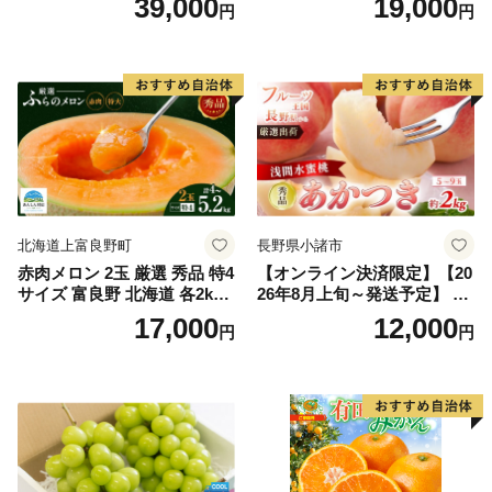
39,000
19,000
円
円
王 2房(1房480g以上) 化粧箱
だもの 果実 旬の果物 旬のフ
入り 岡山県産 国産 フルーツ
ルーツ 香川 香川県 東かがわ
果物 ギフト
市
北海道上富良野町
長野県小諸市
赤肉メロン 2玉 厳選 秀品 特4
【オンライン決済限定】【20
サイズ 富良野 北海道 各2kg
26年8月上旬～発送予定】 先
～2.6kg 2玉 セット ファーム
行予約 「浅間水蜜桃プレミ
17,000
12,000
円
円
富良野 メロン めろん 果物 く
アム」 もも あかつき 秀品 約
だもの フルーツ デザート 旬
2kg 5～9玉 贈答品 ふるさと
の果物 旬のフルーツ
納税 果物 桃 フルーツ モモ
果肉 長野県産 小諸市