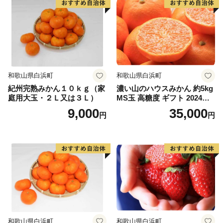
和歌山県白浜町
和歌山県白浜町
紀州完熟みかん１０ｋｇ（家
濃い山のハウスみかん 約5kg
庭用大玉・２Ｌ又は３Ｌ）
MS玉 高糖度 ギフト 2024年7
月以降発送分
9,000
35,000
円
円
和歌山県白浜町
和歌山県白浜町