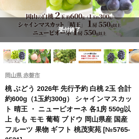
受付終了
岡山県 赤磐市
桃 ぶどう 2026年 先行予約 白桃 2玉 合計
約600g（1玉約300g） シャインマスカッ
ト 晴王 ・ ニューピオーネ 各1房 550g以
上 もも モモ 葡萄 ブドウ 岡山県産 国産
フルーツ 果物 ギフト 桃茂実苑 [№5765-