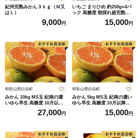
紀州完熟みかん３ｋｇ（Ｍ又
いちご まりひめ 約250g×4パ
はＬ）
ック 高糖度 朝採れ超完熟ま
りひめ 1月以降発送分
9,000
15,000
円
円
和歌山県白浜町
和歌山県白浜町
みかん 10kg MS玉 紀南の濃
みかん 5kg MS玉 紀南の濃い
いゆら早生 高糖度 10月以降
ゆら早生 高糖度 10月以降発
発送 マルチ被覆栽培
送 マルチ被覆栽培
27,000
15,000
円
円