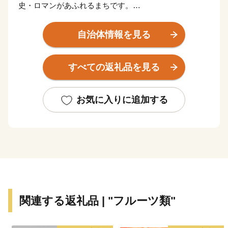
史・ロマンがあふれるまちです。
このすばらしい“ふるさと”を“未来”へつなぎ、すべての
自治体情報を見る
人が健康で笑顔にあふれ、いきいきと暮らせるまちを創
りたい。こんな夢を実現するために、市民と行政が一体
すべての返礼品を見る
となったまちづくりを推進しています。
皆さんの心にいつまでも残るふるさと赤磐市"への思
お気に入りに追加する
い。その思いを 赤磐ふるさと応援寄附金によってかた
ちにしてみませんか。
いただいたご寄附は、ふるさとの発展のために大切に使
わせていただきます。
関連する返礼品 | "フルーツ類"