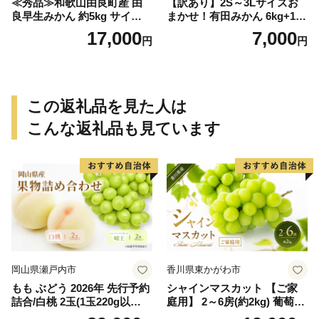
≪秀品≫和歌山由良町産 由
【訳あり】2S～3Lサイズお
良早生みかん 約5kg サイズお
まかせ！有田みかん 6kg+1kg
まかせ【sml106C】
保証分 11月から12月下旬ま
17,000
7,000
円
円
でに順次発送致します。 / 訳
ありみかん 有田みかん みか
ん ミカン 蜜柑 柑橘 温州みか
ん 和歌山 ご家庭用
この返礼品を見た人は
こんな返礼品も見ています
岡山県瀬戸内市
香川県東かがわ市
もも ぶどう 2026年 先行予約
シャインマスカット 【ご家
詰合/白桃 2玉(1玉220g以
庭用】 2～6房(約2kg) 葡萄 ぶ
上)・シャインマスカット 晴
どう ブドウ フルーツ 果物 く