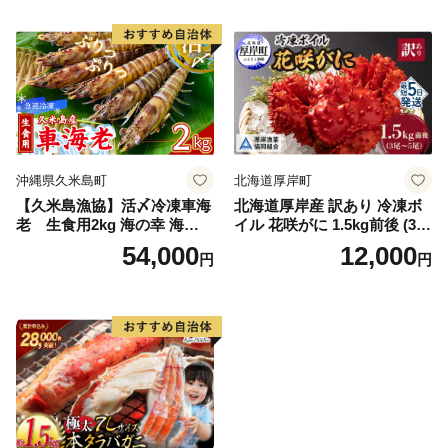
訳あり 北海道 日高 浜茹で ボ
イル済み 冷凍 カニ 蟹 かに
カニ味噌 甲羅 お得 格安 小ぶ
り 解凍 カニ鍋 甲羅焼き 海鮮
返礼品 特産品 新鮮 濃厚 旨み
簡単調理 家庭用 ギフト グル
メ
沖縄県久米島町
北海道厚岸町
【久米島漁協】活〆冷凍車海
北海道厚岸産 訳あり 冷凍ボ
老 生食用2kg 海の幸 海鮮
イル 花咲がに 1.5kg前後 (3尾
車えび クルマエビ 高級食材
～5尾入) 蟹 花咲ガニ 魚介類
54,000
12,000
円
円
生食 刺身 鮮度抜群 プリプリ
魚介 [№5863-1090]
甘み 旨味 塩焼き 天ぷら 素揚
げ BBQ シーフード 贈答 贈
り物 お歳暮 お中元