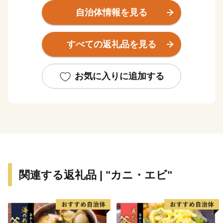
を経て、あの鳥取砂丘の砂を育んだ源流のまちです。
自治体情報を見る
まちの総面積の９割以上が山林で、スギをはじめとする
見渡すかぎりの緑が一面に広がります。春には、ソメイ
すべての返礼品を見る
ヨシノ、シャクナゲ、ドウダンツツジ、夏には清涼な緑
が、秋は紅葉、そして冬には雪化粧と、１年を通してま
ちを彩る植物や、美しい自然にあふれています。
お気に入りに追加する
関連する返礼品 | "カニ・エビ"