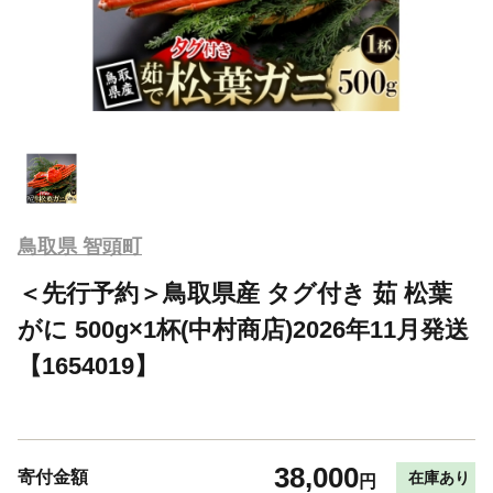
鳥取県 智頭町
＜先行予約＞鳥取県産 タグ付き 茹 松葉
がに 500g×1杯(中村商店)2026年11月発送
【1654019】
38,000
寄付金額
在庫あり
円