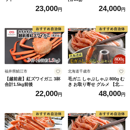
23,000
24,000
円
円
福井県鯖江市
北海道千歳市
【越前産】紅ズワイガニ 3杯
毛ガニ しゃぶしゃぶ 800g む
合計1.5kg前後
き お取り寄せ グルメ 【北海
道】【札幌バルナバフーズ】
22,000
48,000
円
円