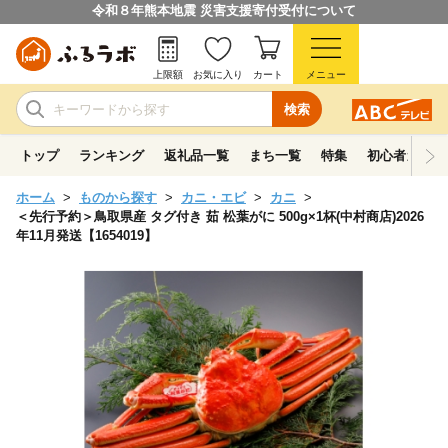
令和８年熊本地震 災害支援寄付受付について
上限額
お気に入り
カート
メニュー
検索
トップ
ランキング
返礼品一覧
まち一覧
特集
初心者ガイド
ホーム
ものから探す
カニ・エビ
カニ
＜先行予約＞鳥取県産 タグ付き 茹 松葉がに 500g×1杯(中村商店)2026
年11月発送【1654019】