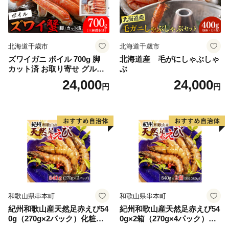
北海道千歳市
北海道千歳市
ズワイガニ ボイル 700g 脚
北海道産 毛がにしゃぶしゃ
カット済 お取り寄せ グルメ
ぶ
【北海道】【札幌バルナバフ
24,000
24,000
円
円
ーズ】
和歌山県串本町
和歌山県串本町
紀州和歌山産天然足赤えび54
紀州和歌山産天然足赤えび54
0g（270g×2パック）化粧箱
0g×2箱（270g×4パック）化
入 ※2026年12月上旬〜2027
粧箱入 ※2026年12月上旬〜2