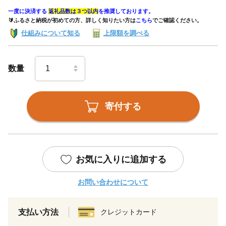
一度に決済する
返礼品数は３つ以内
を推奨しております。
🔰ふるさと納税が初めての方、詳しく知りたい方は
こちら
でご確認ください。
仕組みについて知る
上限額を調べる
数量
寄付する
お気に入りに追加する
お問い合わせについて
支払い方法
クレジットカード