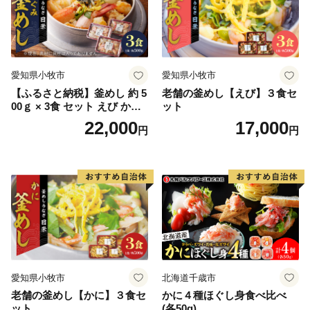
愛知県小牧市
愛知県小牧市
【ふるさと納税】釜めし 約 5
老舗の釜めし【えび】３食セ
00ｇ × 3食 セット えび かに
ット
海のめぐみ 老舗 急速冷凍 レ
22,000
17,000
円
円
ンチン 時短 簡単調理 食品 加
工品 ご飯 お弁当 おにぎり お
茶漬け お取り寄せ お取り寄
せグルメ 愛知県 小牧市 送料
無料
愛知県小牧市
北海道千歳市
老舗の釜めし【かに】３食セ
かに４種ほぐし身食べ比べ
ット
(各50g)