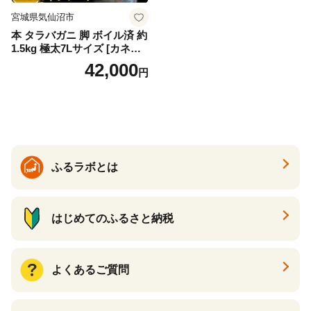
宮城県気仙沼市
本 タラバガニ 脚 ボイル済 約
1.5kg 極太7Lサイズ [カネダ
イ 宮城県 気仙沼市 2056432
42,000
円
6] カニ かに 蟹 たらばがに た
らば蟹 タラバ蟹 たらば タラ
バ ボイル
ふるラボとは
はじめてのふるさと納税
よくあるご質問