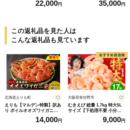
22,000
35,000
円
円
年2月上旬頃順次発送予定
027年2月上旬頃順次発送予定
（お届け日指定不可）／海老
（お届け日指定不可）（お届
エビ えび クマエビ 足赤 天然
け日指定不可）／海老 エビ
おかず【uot772A】
えび クマエビ 足赤 天然 おか
ず【uot773A】
この返礼品を見た人は
こんな返礼品も見ています
北海道えりも町
大阪府泉佐野市
えりも【マルデン特製】訳あ
むきえび 総量 1.7kg 特大5L
り ボイルオオズワイガニ姿2
サイズ【下処理不要 小分け 8
kg《1kg(４尾～５尾)×2》【e
50g×2P 訳あり サイズ不揃い
14,000
9,000
円
円
r002-051-a】 / ふるさと納税
バナメイエビ バラ凍結】
オオズワイガニ ズワイガニ