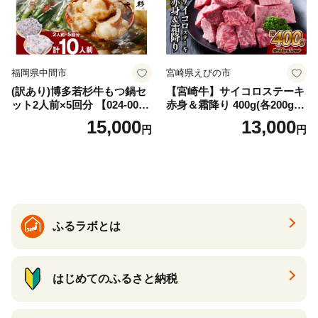
福岡県中間市
宮崎県えびの市
(訳あり)博多若杉牛もつ鍋セ
【宮崎牛】サイコロステーキ
ット2人前×5回分 【024-002
赤身＆霜降り 400g(各200g×
7】
１P 計2P) 真空パック 冷凍
15,000
13,000
円
円
ふるラボとは
はじめてのふるさと納税