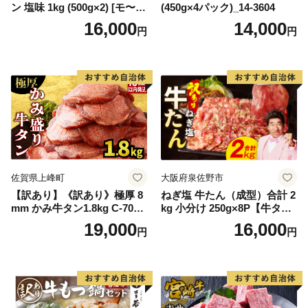
ン 塩味 1kg (500g×2) [モ〜ラ
(450g×4パック)_14-3604
ンド 宮城県 気仙沼市 205646
16,000
14,000
円
円
60] 肉 牛肉 精肉 牛たん 牛タ
ン塩 牛たん塩 冷凍 焼肉 BB
Q アウトドア バーベキュー
厚切り タン
佐賀県上峰町
大阪府泉佐野市
【訳あり】《訳あり》極厚 8
ねぎ塩 牛たん（成型）合計 2
mm かみ牛タン1.8kg C-709-
kg 小分け 250g×8P【牛タン
AS
牛肉 焼肉用 薄切り 訳あり サ
19,000
16,000
円
円
イズ不揃い】