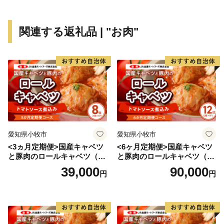
司」は多可町の代表商品となっています。
多可町の歴史は古く奈良時代に編まれた「播磨風土記」
関連する返礼品 | "お肉"
も記載されており、その風土記に登場する大人（おおひ
と）伝説から生まれた「あまんじゃこ（天邪鬼）」をモ
チーフとした「たか坊」が町のＰＲをしています。
★ABCテレビのニュース情報番組「キャスト」で「 畑
中義和商店 」” つやの玉 ”が紹介されました！
👉 『つやの玉』・『こんにゃく美肌たおる』×2ｾｯﾄ
愛知県小牧市
愛知県小牧市
<3ヵ月定期便>国産キャベツ
<6ヶ月定期便>国産キャベツ
と豚肉のロールキャベツ（4P
と豚肉のロールキャベツ（6P
入り）
入り）
39,000
90,000
円
円