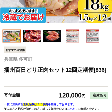
おすすめ自治体
兵庫県 多可町
播州百日どり正肉セット12回定期便[836]
120,000
寄付金額
在庫あり
円
一度に決済する
返礼品数は３つ以内
を推奨しております。
🔰ふるさと納税が初めての方、詳しく知りたい方は
こちら
でご確認ください。