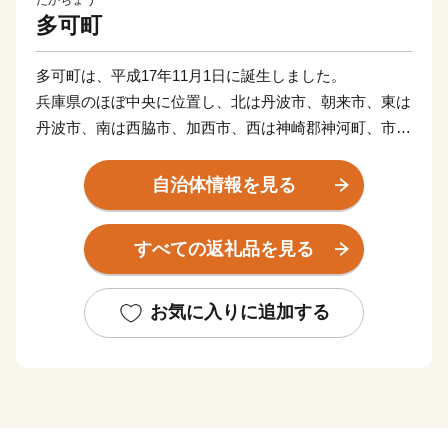
多可町
多可町は、平成17年11月1日に誕生しました。
兵庫県のほぼ中央に位置し、北は丹波市、朝来市、東は
丹波市、南は西脇市、加西市、西は神崎郡神河町、市川
町にそれぞれ接しています。
東西13km、南北27km、総面積185.19km2を有し、直線
自治体情報を見る
距離で神戸まで約45km、大阪まで約70kmの距離にあり
ます。
すべての返礼品を見る
地勢的には、周囲を中国山地の山々に囲まれ、杉原川、
野間川が流れ、春は桜、秋には紅葉、初夏にはホタルが
舞う幻想的な風景が楽しめる多自然居住の魅力あふれる
お気に入りに追加する
町です。
自然を活かした体験施設の充実に加え、多可町の自然農
法で育てられたお米や、野菜、播州百日どり、シカ肉の
加工品、多可町産山田錦を使用した日本酒、播州ラーメ
ンなどの特産品があり、おふくろの味の定番の「巻き寿