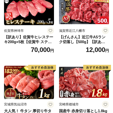
佐賀県神埼市
滋賀県近江八幡市
【訳あり】佐賀牛ヒレステー
【げんさん】近江牛A5ラン
キ200g×5枚【佐賀牛 ステー
ク切落し【500g】【訳あり】
キ ブランド肉 ヒレ肉 フィレ
【DG12W】
70,000
12,000
円
円
肉 ジューシー ヘルシー】(H0
65175)
宮城県気仙沼市
宮崎県都城市
大人気！ 牛タン 厚切り牛タ
国産牛 赤身切り落とし1.8kg