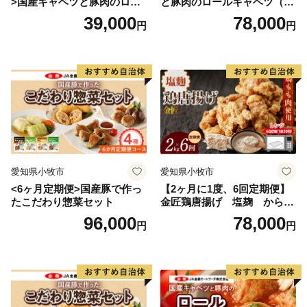
>国産キャベツと豚肉のロー
と豚肉のロールキャベツ（4P
ルキャベツ（4P入り）
入り）
39,000
78,000
円
円
愛知県小牧市
愛知県小牧市
<6ヶ月定期便>国産豚で作っ
【2ヶ月に1度、6回定期便】
たこだわり惣菜セット
金匠鶏唐揚げ 塩麹 からあ
げ
96,000
78,000
円
円