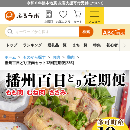
令和８年熊本地震 災害支援寄付受付について
上限額
お気に入り
カート
メニュー
検索
トップ
ランキング
返礼品一覧
まち一覧
特集
初心者ガイド
ホーム
ものから探す
お肉
鶏肉
播州百日どり正肉セット12回定期便[836]