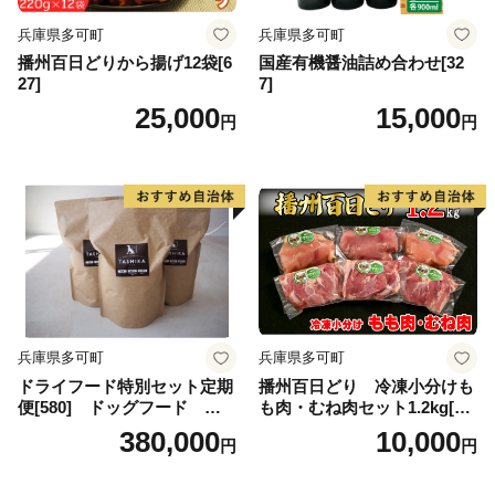
兵庫県多可町
兵庫県多可町
播州百日どりから揚げ12袋[6
国産有機醤油詰め合わせ[32
27]
7]
25,000
15,000
円
円
兵庫県多可町
兵庫県多可町
ドライフード特別セット定期
播州百日どり 冷凍小分けも
便[580] ドッグフード 無
も肉・むね肉セット1.2kg[66
添加 鹿肉
8]
380,000
10,000
円
円