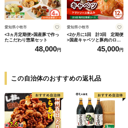
愛知県小牧市
愛知県小牧市
<3ヵ月定期便>国産豚で作っ
<2か月に1回 計3回 定期便
たこだわり惣菜セット
>国産キャベツと豚肉のロー
ルキャベツ（6P入り）
48,000
45,000
円
円
この自治体のおすすめの返礼品