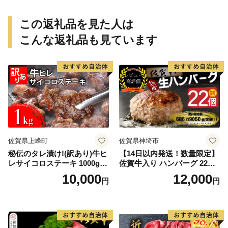
この返礼品を見た人は
こんな返礼品も見ています
佐賀県上峰町
佐賀県神埼市
秘伝のタレ漬け!(訳あり)牛ヒ
【14日以内発送！数量限定】
レサイコロステーキ 1000g
佐賀牛入り ハンバーグ 22個
【B-1098-AS】
2.6kg(120g×22個)【佐賀牛
10,000
12,000
円
円
黒毛和牛 ブランド牛 九州 ハ
ンバーグ 牛肉 豚肉 国産 お弁
当 おかず 惣菜 おすすめ 人
気】(H083106)