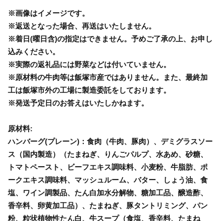
※画像はイメージです。
※返送となった場合、再送はいたしません。
※着日(曜日含)の指定はできません。予めご了承の上、お申し
込みください。
※実際の返礼品には野菜などは付いていません。
※原材料の牛肉等は飯塚市産ではありません。また、最終加
工は飯塚市外の工場に製造委託をしております。
※発送予定日のお答えはいたしかねます。
原材料:
ハンバーグ(プレーン)：食肉（牛肉、豚肉）、デミグラスソー
ス（国内製造）（たまねぎ、りんごパルプ、水あめ、砂糖、
トマトペースト、ビーフエキス調味料、小麦粉、牛脂肪、ポ
ークエキス調味料、マッシュルーム、バター、しょう油、食
塩、ワイン調製品、たん白加水分解物、糖加工品、醸造酢、
香辛料、卵黄加工品）、たまねぎ、豚タントリミング、パン
粉、粒状植物性たん白、牛スープ（食塩、香辛料、たまね