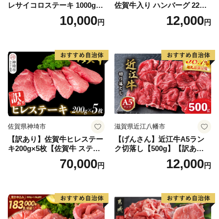
レサイコロステーキ 1000g
佐賀牛入り ハンバーグ 22個
【B-1098-AS】
2.6kg(120g×22個)【佐賀牛
10,000
12,000
円
円
黒毛和牛 ブランド牛 九州 ハ
ンバーグ 牛肉 豚肉 国産 お弁
当 おかず 惣菜 おすすめ 人
気】(H083106)
佐賀県神埼市
滋賀県近江八幡市
【訳あり】佐賀牛ヒレステー
【げんさん】近江牛A5ラン
キ200g×5枚【佐賀牛 ステー
ク切落し【500g】【訳あり】
キ ブランド肉 ヒレ肉 フィレ
【DG12W】
70,000
12,000
円
円
肉 ジューシー ヘルシー】(H0
65175)