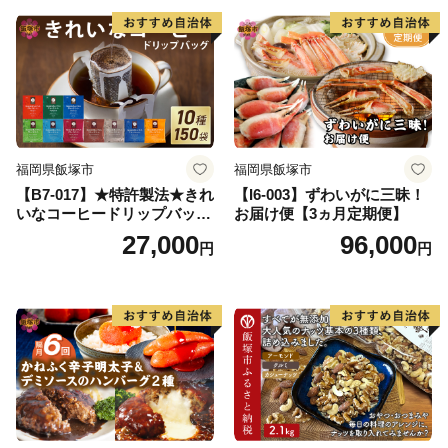
福岡県飯塚市
福岡県飯塚市
【B7-017】★特許製法★きれ
【I6-003】ずわいがに三昧！
いなコーヒードリップバッグ
お届け便【3ヵ月定期便】
（10種・150袋）
27,000
96,000
円
円