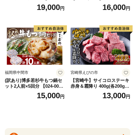
AS
牛肉 焼肉用 薄切り 訳あり サ
19,000
16,000
円
円
イズ不揃い】
福岡県中間市
宮崎県えびの市
(訳あり)博多若杉牛もつ鍋セ
【宮崎牛】サイコロステーキ
ット2人前×5回分 【024-002
赤身＆霜降り 400g(各200g×
7】
１P 計2P) 真空パック 冷凍
15,000
13,000
円
円