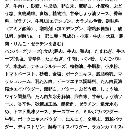
ぎ、牛肉）、砂糖、牛脂肪、卵白末、液卵白、小麦粉、ぶど
う糖、食物繊維、食塩、植物油、甘辛しょう油ソース、香辛
料、ゼラチン、牛乳/加エデンプン、カラメル色素、調味料
（アミノ酸等）、増粘剤（加エデンプン、増粘多糖類）、酸
味料、炭酸Na、（一部に卵・乳成分・小麦・牛肉・大豆・豚
肉・りんご・ゼラチンを含む）
ハンバーグ(チーズ):食肉(豚肉、牛肉、鶏肉)、たまねぎ、牛ス
ープ(食塩、香辛料、たまねぎ、牛肉)、パン粉、りんごパル
プ、水あめ、ナチュラルチーズ、植物油、牛脂肪、小麦粉、
トマトペースト、砂糖、食塩、ポークエキス、脱脂粉乳、マ
ッシュルーム、乳たん白、ビーフエキス調味料、たん白質濃
縮ホエイパウダー、液卵白、バター、ぶどう糖、しょう油、
ワイン調整品、たん白加水分解物、卵白末、甘辛しょう油ソ
ース、香辛料、砂糖加工品、醸造酢、ゼラチン、還元水あ
め、トマト風味ソース、チーズフード、ミルポワパウダー、
牛乳、ポークエキスパウダー、にんにく、全卵末、酒粕パウ
ダー、デキストリン、酵母エキスパウダー、ラカンカエキス/