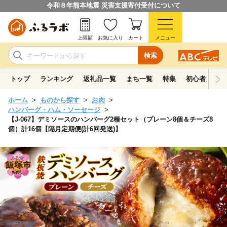
令和８年熊本地震 災害支援寄付受付について
上限額
お気に入り
カート
メニュー
検索
トップ
ランキング
返礼品一覧
まち一覧
特集
初心者ガイド
ホーム
ものから探す
お肉
ハンバーグ・ハム・ソーセージ
【J-067】デミソースのハンバーグ2種セット（プレーン8個＆チーズ8
個）計16個【隔月定期便(計6回発送)】