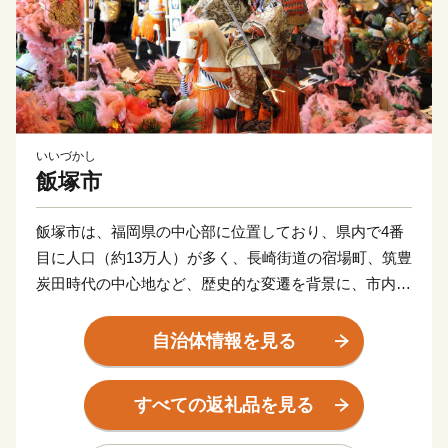
いいづかし
飯塚市
飯塚市は、福岡県の中心部に位置しており、県内で4番
目に人口（約13万人）が多く、長崎街道の宿場町、筑豊
炭田時代の中心地など、歴史的な変遷を背景に、市内に
3つの大学を有している「学園都市」です。
市民が安心して暮らせる健幸都市(けんこうとし)を目指
自治体情報を見る
し「まちづくり」を推進しております。
飯塚市の応援よろしくお願いします！
すべての返礼品を見る