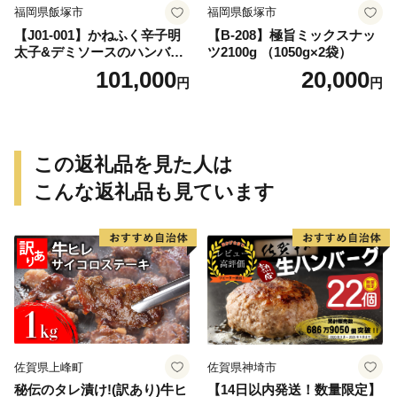
福岡県飯塚市
福岡県飯塚市
【J01-001】かねふく辛子明
【B-208】極旨ミックスナッ
太子&デミソースのハンバー
ツ2100g （1050g×2袋）
グ2種セット【隔月定期便(計
101,000
20,000
円
円
6回発送)】
この返礼品を見た人は
こんな返礼品も見ています
佐賀県上峰町
佐賀県神埼市
秘伝のタレ漬け!(訳あり)牛ヒ
【14日以内発送！数量限定】