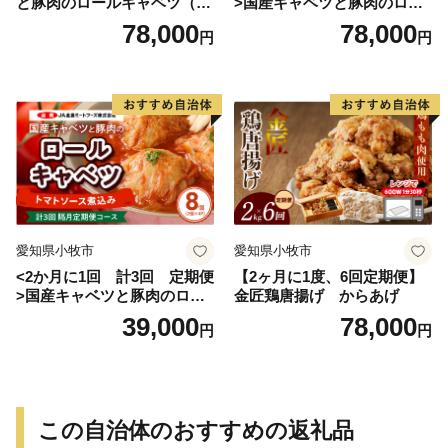
と豚肉のロールキャベツ（4P
>国産キャベツと豚肉のロー
入り）
ルキャベツ（4P入り）
78,000
78,000
円
円
愛知県小牧市
愛知県小牧市
<2か月に1回 計3回 定期便
【2ヶ月に1度、6回定期便】
>国産キャベツと豚肉のロー
金匠鶏唐揚げ からあげ
ルキャベツ（4P入り）
39,000
78,000
円
円
この自治体のおすすめの返礼品