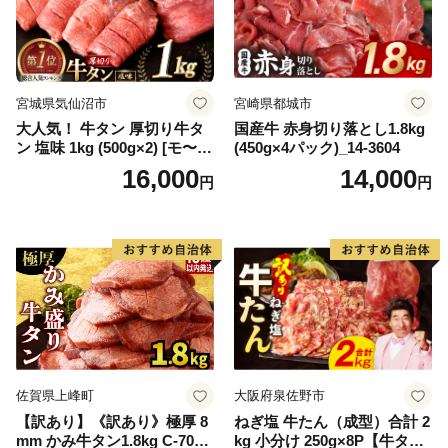
宮城県気仙沼市
宮崎県都城市
大人気！ 牛タン 厚切り牛タ
国産牛 赤身切り落とし1.8kg
ン 塩味 1kg (500g×2) [モ〜ラ
(450g×4パック)_14-3604
ンド 宮城県 気仙沼市 205646
16,000
14,000
円
円
60] 肉 牛肉 精肉 牛たん 牛タ
ン塩 牛たん塩 冷凍 焼肉 BB
Q アウトドア バーベキュー
厚切り タン
佐賀県上峰町
大阪府泉佐野市
【訳あり】《訳あり》極厚 8
ねぎ塩 牛たん（成型）合計 2
mm かみ牛タン1.8kg C-709-
kg 小分け 250g×8P【牛タン