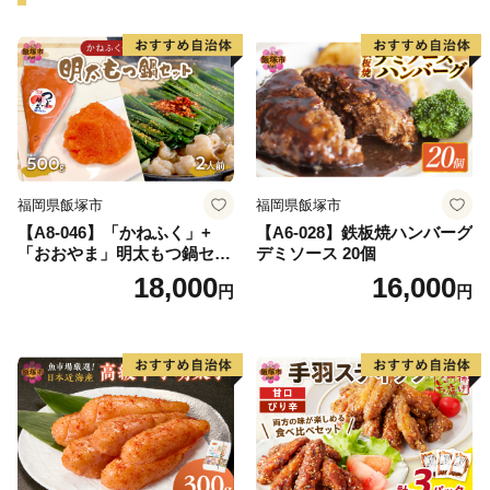
福岡県飯塚市
福岡県飯塚市
【A8-046】「かねふく」+
【A6-028】鉄板焼ハンバーグ
「おおやま」明太もつ鍋セッ
デミソース 20個
ト(絞って使える明太子500g
18,000
16,000
円
円
+もつ鍋2人前)