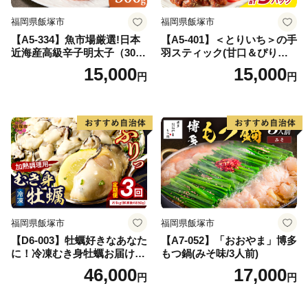
福岡県飯塚市
福岡県飯塚市
【A5-334】魚市場厳選!日本
【A5-401】＜とりいち＞の手
近海産高級辛子明太子（300
羽スティック(甘口＆ぴり辛)
g）
計3パック
15,000
15,000
円
円
福岡県飯塚市
福岡県飯塚市
【D6-003】牡蠣好きなあなた
【A7-052】「おおやま」博多
に！冷凍むき身牡蠣お届け便
もつ鍋(みそ味/3人前)
【隔月定期便(計3回発送)】
46,000
17,000
円
円