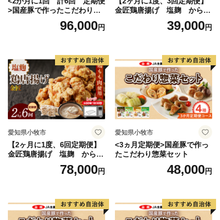
<2か月に1回 計6回 定期便
【2ヶ月に1度、3回定期便】
>国産豚で作ったこだわり惣
金匠鶏唐揚げ 塩麹 からあ
菜セット
げ
96,000
39,000
円
円
愛知県小牧市
愛知県小牧市
【2ヶ月に1度、6回定期便】
<3ヵ月定期便>国産豚で作っ
金匠鶏唐揚げ 塩麹 からあ
たこだわり惣菜セット
げ
78,000
48,000
円
円