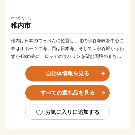
わっかないし
稚内市
稚内は日本のてっぺんに位置し、北の宗谷海峡を中心に
東はオホーツク海、西は日本海、そして…宗谷岬からわ
ずか43km先に、ロシアのサハリンを望む国境のまちで
す。また、稚内は美しい自然景観も自慢です。宗谷岬の
背後に広がる宗谷丘陵には、北海道遺産である周氷河地
自治体情報を見る
形、57基の風車群、最北の白い道、これらは“圧巻”で
す！夏は平均20℃前後と冷涼な気候なので避暑地には最
すべての返礼品を見る
適ですし、冬はマイナス5℃前後と最北の地でありなが
ら、あまり寒くはありません。お越しの際には、是非ゆ
っくり稚内の味覚・気候・自然などをご堪能ください。
お気に入りに追加する
【稚内市の観光情報・イベントについて】
◆初日の出inてっぺん ・・・ １月１日