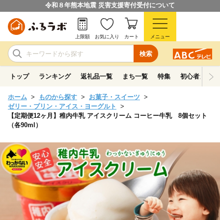
令和８年熊本地震 災害支援寄付受付について
上限額
お気に入り
カート
メニュー
検索
トップ
ランキング
返礼品一覧
まち一覧
特集
初心者ガイド
ホーム
ものから探す
お菓子・スイーツ
ゼリー・プリン・アイス・ヨーグルト
【定期便12ヶ月】稚内牛乳 アイスクリーム コーヒー牛乳 8個セット
（各90ml）