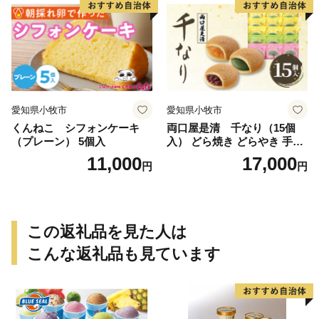
愛知県小牧市
愛知県小牧市
くんねこ シフォンケーキ
両口屋是清 千なり（15個
（プレーン） 5個入
入） どら焼き どらやき 手土
産 お土産 土産 丹波大納言小
11,000
17,000
円
円
豆 抹茶 林檎 りんご 慶事 お
祝い 法事 法要 詰め合わせ お
取り寄せ 瓢箪 豊臣秀吉 焼印
個包装 贈り物 老舗 お茶菓子
この返礼品を見た人は
こんな返礼品も見ています