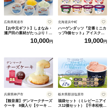
広島県尾道市
北海道浜中町
【お中元ギフト】しまなみ・
ハーゲンダッツ『定番ミニカ
瀬戸田の素材がたっぷり！ジ
ップ8個セット』アイスクリ
ェラート8個
ーム アイス スイーツ デザー
10,000
19,000
円
円
ト_H0016-104
兵庫県神戸市
栃木県那須塩原市
【観音屋】デンマークチーズ
福袋セット（ミレピーニアイ
ケーキ 8個入り【ケーキ チ
ス12個セット）【千本松牧
ーズケーキ 人気スイーツ お
場】 ns025-014-12 【デザー