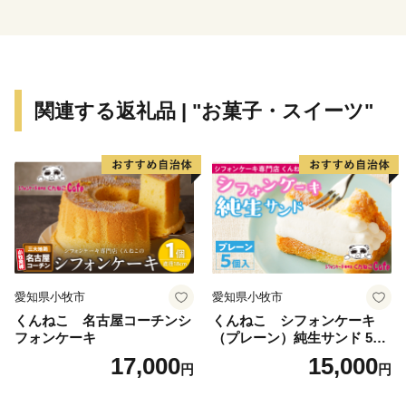
◆宗谷ふれあい公園スノーランド ・・・ ２月１日
～末日
◆JAPAN CUP 全国犬ぞり稚内大会 ・・・ ２月下
旬
関連する返礼品 | "お菓子・スイーツ"
◆日本最北端わっかない白夜祭 ・・・ ６月中旬
◆南中ソーラン全国交流祭 in 稚内 ・・・ ７月下
旬
◆稚内みなと南極まつり ・・・ ８月上旬
◆日本最北端わっかない平和マラソン ・・・ ９月
上旬
愛知県小牧市
愛知県小牧市
くんねこ 名古屋コーチンシ
くんねこ シフォンケーキ
フォンケーキ
（プレーン）純生サンド 5個
入
17,000
15,000
円
円