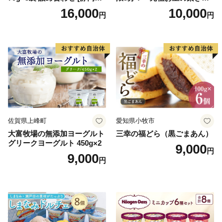
勢丹(松浦食品) 静岡県 吉田町
とんモンブラン」 【未来の
16,000
10,000
円
円
22424274] 芋ケンピ セット
ご褒美】スイーツ 栗 モンブ
小袋 個包装 小分け
ラン くりきんとん デザート
ご褒美 お取り寄せ くり お菓
子 菓子 F4N-2298
佐賀県上峰町
愛知県小牧市
大富牧場の無添加ヨーグルト
三幸の福どら（黒ごまあん）
グリークヨーグルト 450g×2
9,000
円
9,000
円