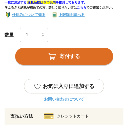
一度に決済する
返礼品数は３つ以内
を推奨しております。
🔰ふるさと納税が初めての方、詳しく知りたい方は
こちら
でご確認ください。
仕組みについて知る
上限額を調べる
数量
寄付する
お気に入りに追加する
お問い合わせについて
支払い方法
クレジットカード