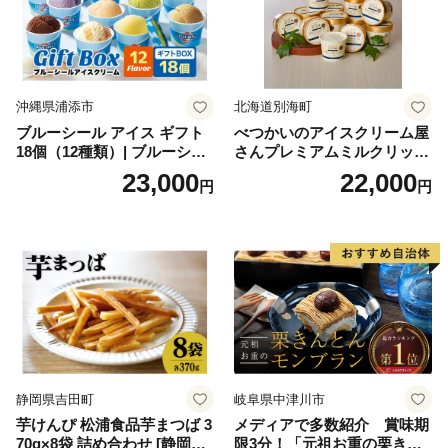
沖縄県浦添市
北海道別海町
ブルーシール アイス ギフト
べつかいのアイスクリーム屋
18個（12種類）| ブルーシー
さんプレミアムミルクリッチ
ルアイス ブルーシールアイ
12個（AP-01）（ 北海道アイ
23,000
22,000
円
円
スクリーム 着日指定可能 送
ス 北海道産アイス アイス ア
料無料 ジェラート 沖縄県 バ
イススイーツ アイスクリー
ースデー 贈り物 プレゼント
ム 北海道産アイスクリーム
誕生日 カップ 詰め合わせ バ
道産アイス 道産アイスクリ
ラエティ | バニラ チョコレー
ーム ギフト 詰合せ 詰め合わ
ト ストロベリー ピスタチオ
せ ふるさと納税 ）
バニラ＆クッキー ウベ 沖縄
紅イモ 塩ちんすこう 沖縄シ
ークヮーサー 沖縄黒糖 琉球
ロイヤルミルクティ 沖縄パ
イン
静岡県吉田町
岐阜県中津川市
芋けんぴ 松浦食品芋まつば 3
メディアで多数紹介 賞味期
70g×8袋 詰め合わせ [静岡伊
限3分！「元祖お重の栗きん