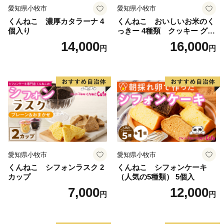
愛知県小牧市
愛知県小牧市
くんねこ 濃厚カタラーナ 4
くんねこ おいしいお米のく
個入り
っきー 4種類 クッキー グル
テンフリー
14,000
16,000
円
円
愛知県小牧市
愛知県小牧市
くんねこ シフォンラスク 2
くんねこ シフォンケーキ
カップ
（人気の5種類） 5個入
7,000
12,000
円
円