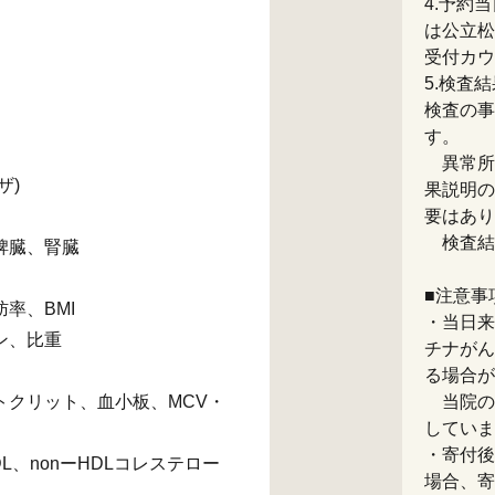
4.予約
は公立松
受付カウ
5.検査
検査の事
す。
異常所
ザ)
果説明の
要はあり
検査結
脾臓、腎臓
■注意事
率、BMI
・当日来
ン、比重
チナがん
る場合が
トクリット、血小板、MCV・
当院の
していま
・寄付後
L、nonーHDLコレステロー
場合、寄