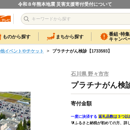
令和８年熊本地震 災害支援寄付受付について
番組･特集
ものから探す
まちから探す
キャンペ
の他イベントやチケット
プラチナがん検診【1733593】
石川県 野々市市
プラチナがん検診【
寄付金額
一度に決済する
返礼品数は３つ以
🔰ふるさと納税が初めての方、詳