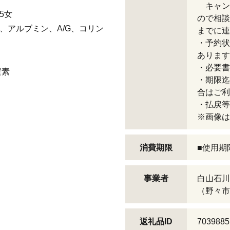
キャン
25女
ので相談
蛋白、アルブミン、A/G、コリン
までに連
・予約状
あります
・必要書
窒素
・期限迄
合はご利
・払戻等
※画像は
消費期限
■使用期
事業者
白山石川
（野々市
返礼品ID
7039885