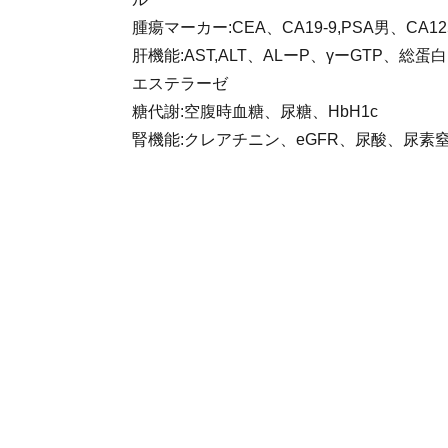
腫瘍マーカー:CEA、CA19-9,PSA男、CA1
肝機能:AST,ALT、ALーP、γーGTP、総
エステラーゼ
糖代謝:空腹時血糖、尿糖、HbH1c
腎機能:クレアチニン、eGFR、尿酸、尿素