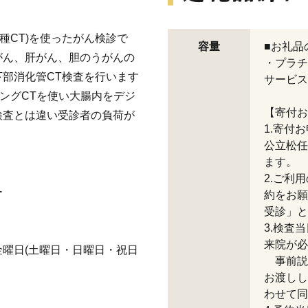
種CT)を使ったがん検診で
容量
■お礼品
がん、肝がん、胆のうがんの
・プラチ
部消化管CT検査を行います
サービス
ィングCTを使い大腸内をデジ
【寄付お
検査とは違い受診者の負荷が
1.寄付
公立松任
ます。
2.ご利
ー
約をお願
受診」と
3.検査
来院が必
曜日(土曜日・日曜日・祝日
事前説
お渡しし
わせて同