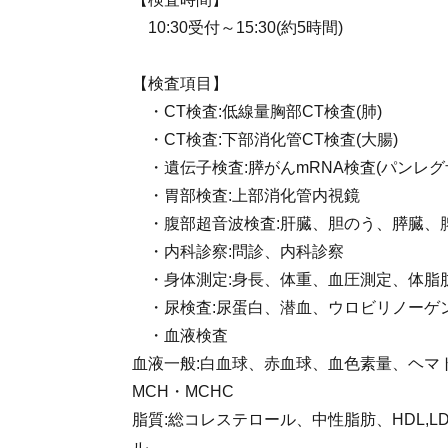
10:30受付～15:30(約5時間)
【検査項目】
・CT検査:低線量胸部CT検査(肺)
・CT検査:下部消化管CT検査(大腸)
・遺伝子検査:膵がんmRNA検査(パンレグ
・胃部検査:上部消化管内視鏡
・腹部超音波検査:肝臓、胆のう、膵臓、
・内科診察:問診、内科診察
・身体測定:身長、体重、血圧測定、体脂肪
・尿検査:尿蛋白、潜血、ウロビリノーゲ
・血液検査
血液一般:白血球、赤血球、血色素量、ヘマ
MCH・MCHC
脂質:総コレステロール、中性脂肪、HDL,LD
ル