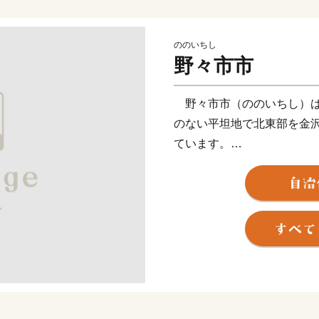
ののいちし
野々市市
野々市市（ののいちし）は
のない平坦地で北東部を金
ています。
「野々市」という地名は古
り頃の古文書の中に、水引
たちが「野市」にいたこと
史料とされています。また
に「市（いち）」が開かれ
現在、市内には3つの大学