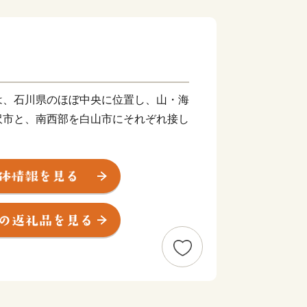
、石川県のほぼ中央に位置し、山・海
沢市と、南西部を白山市にそれぞれ接し
く、白山比咩神社に伝わる鎌倉時代終
神人（みずひきじにん）と呼ばれる職人
が記され、これが野々市の地名の最古の
、室町時代には、地名のとおり、この地
ました。
が立地し多くの学生が生活するととも