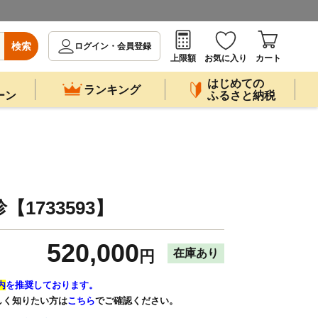
検索
ログイン・会員登録
上限額
お気に入り
カート
はじめての
ランキング
ーン
ふるさと納税
1733593】
520,000
在庫あり
円
内
を推奨しております。
しく知りたい方は
こちら
でご確認ください。