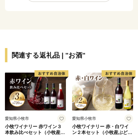
トレッキングをはじめ、多様な効能を持つ7つの温泉郷
や、良質な雪をお楽しみいただけるウィンタースポーツ
など、毎年、国内外より多くの方からお越しいただいて
おります。
このページをご覧になられた多くの皆さまのご来訪を心
よりお待ち申し上げるとともに、ふるさと納税によるご
支援・ご協力のほど、よろしくお願いいたします。
関連する返礼品 | "お酒"
【ご注意】
※特典の送付は、妙高市外にお住まいの方に限らせてい
ただきます。
※寄附につきましては、年度内の回数制限は現在設けて
おりません。
※寄付確認後、順次発送（なるべく早く発送を心がけま
すが、１か月程度かかる場合もございます。）
愛知県小牧市
愛知県小牧市
※特典商品の写真はイメージです。
小牧ワイナリー 赤ワイン３
小牧ワイナリー 赤・白ワイ
本飲み比べセット（小牧産ぶ
ン２本セット（小牧産ぶどう
【 ワンストップ特例制度をご利用の皆様へ 】