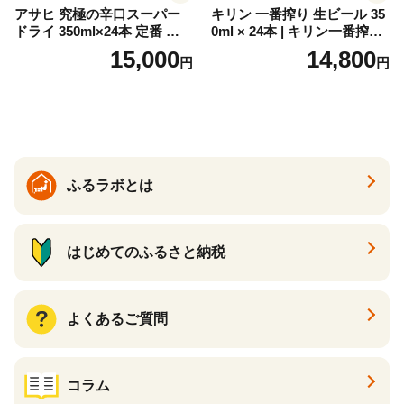
アサヒ 究極の辛口スーパー
キリン 一番搾り 生ビール 35
ドライ 350ml×24本 定番 ビー
0ml × 24本 | キリン一番搾り
ル 缶ビール 酒 お酒 アルコー
キリンビール 一番搾り ビー
15,000
14,800
円
円
ル 辛口
ル 24缶 きりんいちばんしぼ
り キリン一番搾り びーる 1
ケース 24缶 24本 キリン一番
搾り KIRIN きりん 麒麟 キリ
ン一番搾り いちばんしぼり
キリン一番搾り 父の日 ちち
の日
ふるラボとは
はじめてのふるさと納税
よくあるご質問
コラム