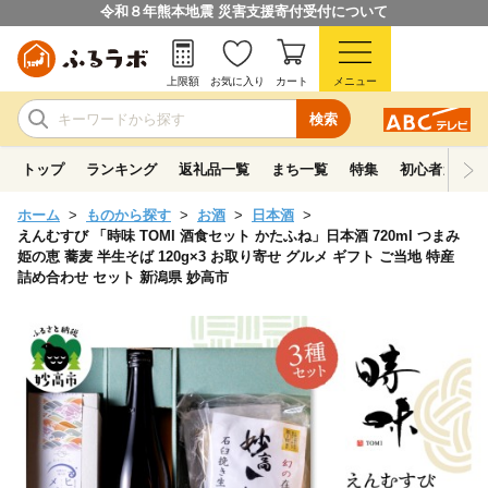
令和８年熊本地震 災害支援寄付受付について
上限額
お気に入り
カート
メニュー
検索
トップ
ランキング
返礼品一覧
まち一覧
特集
初心者ガイド
ホーム
ものから探す
お酒
日本酒
えんむすび 「時味 TOMI 酒食セット かたふね」日本酒 720ml つまみ
姫の恵 蕎麦 半生そば 120g×3 お取り寄せ グルメ ギフト ご当地 特産
詰め合わせ セット 新潟県 妙高市