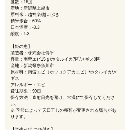
度数：16度
産地：新潟県上越市
原料米：越神楽/越いぶき
精米歩合：60%
日本酒度：-0.3
酸度：1.3
【姫の恵】
製造者：株式会社傳平
容量：南蛮エビ15ｇ/ホタルイカ7匹/メギス9匹
産地：新潟県糸魚川市
原材料：南蛮エビ（ホッコクアカエビ）/ホタルイカ/メ
ギス
アレルギー：エビ
賞味期限：90日
保存方法：直射日光を避け、常温にて保存してくださ
い。
※ 季節によって天日干しの種類が変更される場合があ
ります。
【半生そば つゆ付き】