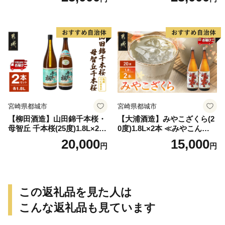
-Q
宮崎県都城市
宮崎県都城市
【柳田酒造】山田錦千本桜・
【大浦酒造】みやこざくら(2
母智丘 千本桜(25度)1.8L×2本
0度)1.8L×2本 ≪みやこんじょ
≪みやこんじょ特急便≫_AC
特急便≫_MJ-0771
20,000
15,000
円
円
-0751
この返礼品を見た人は
こんな返礼品も見ています