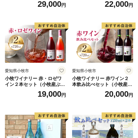
どう100％使用）
100％使用）
29,000
22,000
円
円
「ふるさと納税ワンストップ特例制度」をご利用頂く場
合、後日「寄附受領証明書」と「ワンストップ特例申請
書」を
同封してお送り致しますので、新潟県妙高市ふるさと納
税サポート室まで郵送ください。
☆下記URLより、ワンストップ特例申請の受付状況が確
認いただけます。
https://furusato-madoguchi.jp/service/myoko/
愛知県小牧市
愛知県小牧市
小牧ワイナリー 赤・ロゼワ
小牧ワイナリー 赤ワイン２
≪郵送先≫
イン２本セット（小牧産ぶど
本飲み比べセット（小牧産ぶ
〒999-3511 山形県西村山郡河北町谷地字砂田143-1
う100％使用）
どう100％使用）
19,000
20,000
円
円
新潟県妙高市ふるさと納税サポート室 宛て
＜ふるさと納税サポート室＞ 電話番号 050-8888-8764
【受付時間】午前9時～午後6時（土・日・祝除く）