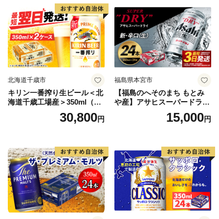
北海道千歳市
福島県本宮市
キリン一番搾り生ビール＜北
【福島のへそのまち もとみ
海道千歳工場産＞350ml（24
や産】アサヒスーパードライ
本） 2ケース
350ml×24本 合計8.4L 1ケー
30,800
15,000
円
円
ス アルコール度数5% 缶ビー
ル お酒 ビール アサヒ スーパ
ードライ super dry 24缶 辛
口 送料無料 カメイ 本宮市
【07214-0206】