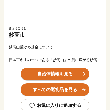
みょうこうし
妙高市
妙高山麓ゆめ基金について
日本百名山の一つである「妙高山」の麓に広がる妙高市
は、新潟県の南西部に位置し、四季の変化に富んだ自然
豊かなまちです。
自治体情報を見る
平成27年3月に誕生した「妙高戸隠連山国立公園」は、
火山性の山々と非火山性の山々で構成されており、山麓
すべての返礼品を見る
に点在する高原や湖沼が一体となった景観が大きな魅力
です。
これら豊かな大自然に手軽に触れることができる登山や
お気に入りに追加する