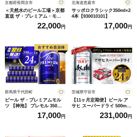
京都府長岡京市
北海道恵庭市
＜天然水のビール工場＞京都
サッポロクラシック350ml×2
直送 ザ・プレミアム・モル
4本【930010101】
ツ 350ml×24本 プレモル [149
22,000
17,000
円
円
5]
群馬県千代田町
茨城県守谷市
ビール ザ・プレミアムモル
【11ヶ月定期便】ビール ア
ツ 【神泡】 プレモル 350ml
サヒ スーパードライ 500ml 2
× 24本 サントリー〈天然水の
4本 1ケース×11ヶ月 | アサヒ
17,000
231,000
円
円
ビール工場〉群馬※沖縄・離
ビール 究極の辛口 酒 お酒 ア
島地域へのお届け不可
ルコール 生ビール Asahi ア
サヒビール スーパードライ s
uper dry 11回 缶ビール 缶 ギ