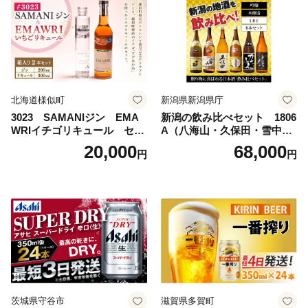
フト 内祝い 茨城県守谷市 送
料無料
北海道様似町
新潟県新潟県庁
3023 SAMANIジン EMA
新潟の飲み比べセット 1806
WRIイチゴリキュール セッ
A（八海山・久保田・雪中
ト（箱入り）【大人の味 酒
梅・越乃寒梅・かたふね・千
20,000
68,000
円
円
お酒 洋酒 スピリッツ クラフ
代の光）
トジン 国産 sake SAKE gin
GIN liqueur LIQUEUR お酒
セット 詰め合わせ カクテル
ソーダ割り アルコール ロッ
ク ソーダ ジントニック 】
茨城県守谷市
滋賀県多賀町