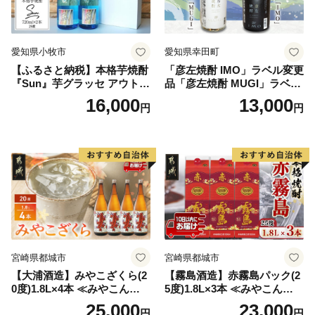
愛知県小牧市
愛知県幸田町
【ふるさと納税】本格芋焼酎
「彦左焼酎 IMO」ラベル変更
『Sun』芋グラッセ アウトド
品「彦左焼酎 MUGI」ラベル
ア ソロキャンプ ベランピン
変更品 飲み比べ セット 合計
16,000
13,000
円
円
グ 巣ごもり 就労支援
2本 720ml×各1本 25度 焼酎
お酒 麦焼酎 芋焼酎
宮崎県都城市
宮崎県都城市
【大浦酒造】みやこざくら(2
【霧島酒造】赤霧島パック(2
0度)1.8L×4本 ≪みやこんじょ
5度)1.8L×3本 ≪みやこんじょ
特急便≫_AD-0771
特急便≫_23-07-K03P-1800-3
25,000
23,000
円
円