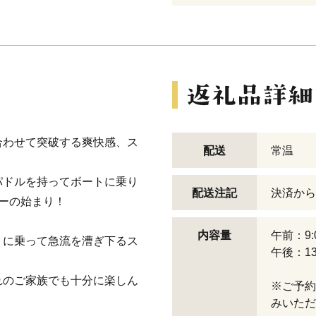
合わせて突破する爽快感、ス
配送
常温
パドルを持ってボートに乗り
配送注記
決済から
ーの始まり！
内容量
午前：9:
トに乗って急流を漕ぎ下るス
午後：13
れのご家族でも十分に楽しん
※ご予約
みいただ