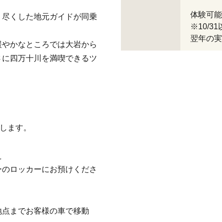
体験可能期間
り尽くした地元ガイドが同乗
※10/
翌年の実
緩やかなところでは大岩から
さに四万十川を満喫できるツ
たします。
え
ーのロッカーにお預けくださ
地点までお客様の車で移動