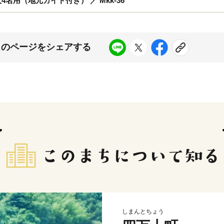
用（地元ガイド付き） ／ Mkk-36
このページをシェアする
しまんとちょう