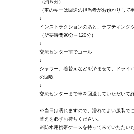
（約５分）
（車のキーは回送の担当者がお預かりして
↓
インストラクションのあと、ラフティング
（所要時間90分～120分）
↓
交流センター前でゴール
↓
シャワー、着替えなどを済ませて、ドライ
の回収
↓
交流センターまで車を回送していただいて
※当日は濡れますので、濡れてよい服装で
替えを必ずお持ちください。
※防水用携帯ケースを持って来ていただい