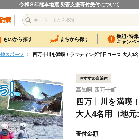
令和８年熊本地震 災害支援寄付受付について
番組･特集
ものから探す
まちから探す
キャンペ
の他スポーツ
四万十川を満喫！ラフティング半日コース 大人4名用（
おすすめ自治体
高知県 四万十町
四万十川を満喫
大人4名用（地元ガ
寄付金額