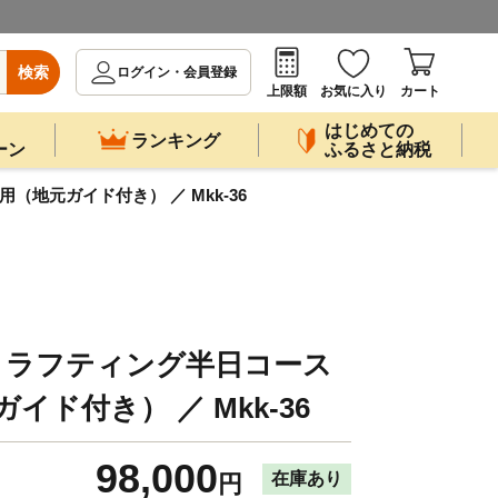
検索
ログイン・会員登録
上限額
お気に入り
カート
はじめての
ランキング
ーン
ふるさと納税
地元ガイド付き） ／ Mkk-36
！ラフティング半日コース
イド付き） ／ Mkk-36
98,000
在庫あり
円