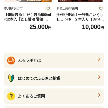
香川県坂出市
和歌山県印南町
【鎌田醤油】 だし醤油500ml
手作り醤油！一升瓶こいくち
×12本入【だし醤油 醤油 人気
しょうゆ ２本入り［Dm4］
おすすめ 人気だし醤油 出汁
｜手作り 醤油 和歌山県 印南
25,000
10,000
円
円
醤油 AE1021】
町 一升瓶 こいくちしょうゆ
伝統製法 醤油 日本食 調味料
地元産 大豆 小麦 塩 だし 煮
物 和食 醤油 肉料理 魚料理
野菜料理 醤油 郷土料理 家庭
料理 醤油
ふるラボとは
はじめてのふるさと納税
よくあるご質問