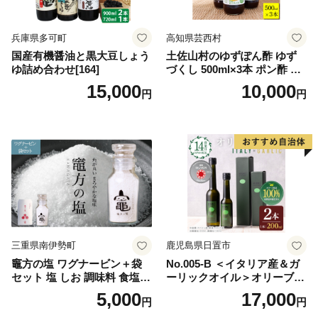
兵庫県多可町
高知県芸西村
国産有機醤油と黒大豆しょう
土佐山村のゆずぽん酢 ゆず
ゆ詰め合わせ[164]
づくし 500ml×3本 ポン酢 ポ
ンズ ゆず 柚子 調味料 さっぱ
15,000
10,000
円
円
り 美味しい おいしい 鍋 しゃ
ぶしゃぶ 冷奴 魚料理 蒸し料
理 ドレッシング セット
三重県南伊勢町
鹿児島県日置市
竈方の塩 ワグナービン＋袋
No.005-B ＜イタリア産＆ガ
セット 塩 しお 調味料 食塩
ーリックオイル＞オリーブオ
天然 ミネラル 調味料 ソルト
イルセット(200ml×2本) 日置
5,000
17,000
円
円
salt 料理 味付 おにぎり 三重
市 特産品 調味料 油 エキスト
県 南伊勢 伊勢 志摩 5000円 5
ラバージン オリーブ セット