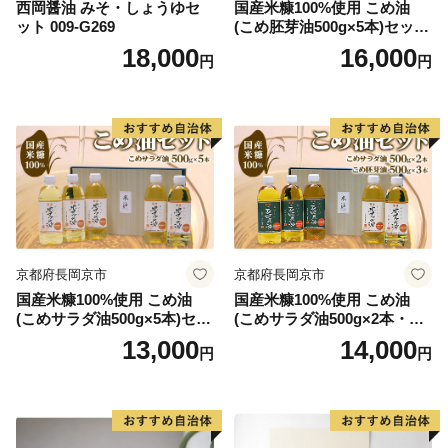
西岡醤油 みそ・しょうゆセ
国産米糠100%使用 こめ油
ット 009-G269
(こめ胚芽油500g×5本)セット
[1575]
18,000
16,000
円
円
京都府長岡京市
京都府長岡京市
国産米糠100%使用 こめ油
国産米糠100%使用 こめ油
(こめサラダ油500g×5本)セッ
(こめサラダ油500g×2本・こ
ト [1574]
め胚芽油500g×3本)セット [1
13,000
14,000
円
円
573]