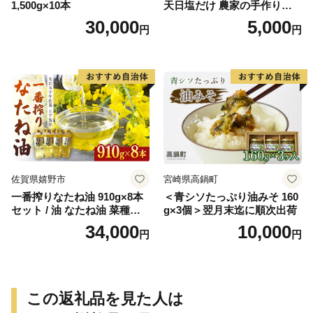
1,500g×10本
天日塩だけ 農家の手作り完
熟梅酢 調味料
30,000
5,000
円
円
佐賀県嬉野市
宮崎県高鍋町
一番搾りなたね油 910g×8本
＜青シソたっぷり油みそ 160
セット / 油 なたね油 菜種油
g×3個＞翌月末迄に順次出荷
ナタネ【山下製油】 [NBE00
34,000
10,000
円
円
7]
この返礼品を見た人は