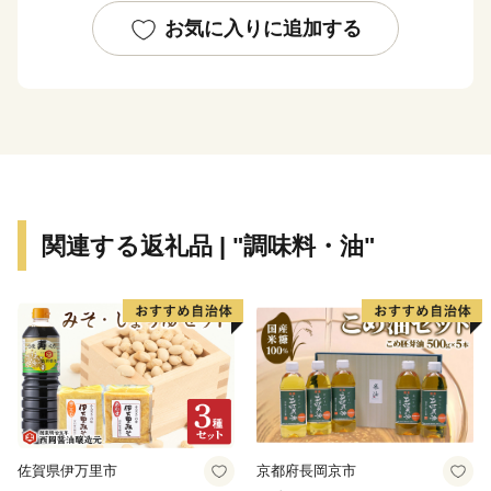
漁業の他にも、広大な土地では酪農も盛んで、肉牛や新
お気に入りに追加する
鮮な生乳を使った乳製品は、道内はもちろん、道外から
も人気が高い。
ふるさと納税をしていただいた八雲町外在住の個人の方
に、心ばかりのお礼として「まちの特産品」をお贈りし
ており、肉牛の詰め合わせをはじめ、チーズや海の幸を
使った特産品をご用意しております。
関連する返礼品 | "調味料・油"
特産品により、八雲町の新たな魅力を知っていただけれ
ば幸いです。
佐賀県伊万里市
京都府長岡京市