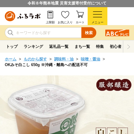
令和８年熊本地震 災害支援寄付受付について
上限額
お気に入り
カート
メニュー
検索
トップ
ランキング
返礼品一覧
まち一覧
特集
初心者ガイド
ホーム
ものから探す
調味料・油
味噌・醤油
OKみそ白こし 650g ※沖縄・離島への配送不可