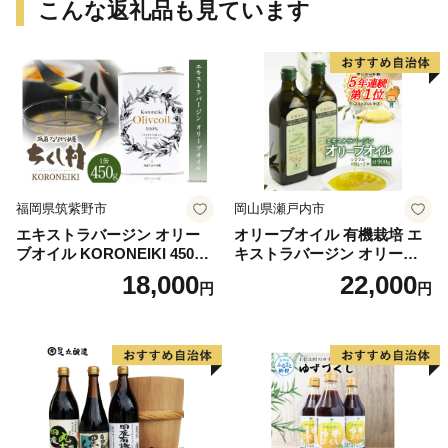
こんな返礼品も見ています
福岡県筑紫野市
岡山県瀬戸内市
エキストラバージン オリー
オリーブオイル 有機栽培 エ
ブオイル KORONEIKI 450g
キストラバージン オリーブ
[筑前たなか油屋 福岡県 筑紫
オイル シングル 2本 セット
18,000
22,000
円
円
野市 21760403] 油 食用油 オ
オーガニック 調味料 油 オリ
リーブ油
ーブ油 食用油 ギフト