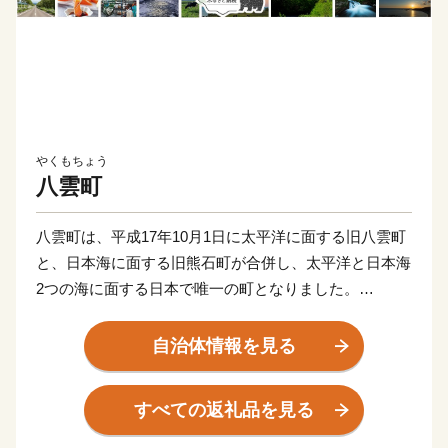
やくもちょう
八雲町
八雲町は、平成17年10月1日に太平洋に面する旧八雲町
と、日本海に面する旧熊石町が合併し、太平洋と日本海
2つの海に面する日本で唯一の町となりました。
人口17,252人（平成27年10月・国勢調査）、面積956.08
自治体情報を見る
㎢、北海道の南部、渡島半島のほぼ中央に位置し、恵ま
れた自然環境の中で農業、漁業が盛んに行われていま
すべての返礼品を見る
す。