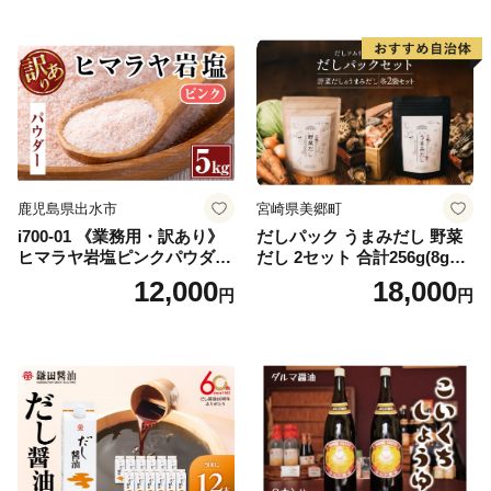
000円以下 五千円
ガーリック【鹿児島オリー
ブ】
鹿児島県出水市
宮崎県美郷町
i700-01 《業務用・訳あり》
だしパック うまみだし 野菜
ヒマラヤ岩塩ピンクパウダー
だし 2セット 合計256g(8g×8
タイプ(5kg) 岩塩 塩 調味料
パック×2種×2セット) [岡田商
12,000
18,000
円
円
しお 保存料不使用 天然 パウ
店 宮崎県 美郷町 31ac0069]
ダータイプ グレインミルタ
国産 粉末 ダシ 出汁パック し
イプ 料理 バスソルト 入浴 普
いたけ 無塩
段使い ギフト 贈り物【ソル
ティースマイル】