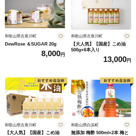
和歌山県古座川町
和歌山県古座川町
DewRose ＆SUGAR 20g
【大人気】【国産】こめ油
500g×6本入り
8,000
円
13,000
円
和歌山県古座川町
和歌山県白浜町
【大人気】【国産】こめ油
無添加 梅酢 500ml×2本 梅と