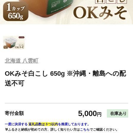
北海道 八雲町
OKみそ白こし 650g ※沖縄・離島への配
送不可
5,000
寄付金額
在庫あり
円
一度に決済する
返礼品数は３つ以内
を推奨しております。
🔰ふるさと納税が初めての方、詳しく知りたい方は
こちら
でご確認ください。