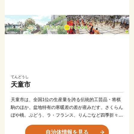
てんどうし
天童市
天童市は、全国1位の生産量を誇る伝統的工芸品・将棋
駒のほか、盆地特有の寒暖差の差が産みだす、さくらん
ぼや桃、ぶどう、ラ・フランス、りんごなど四季折々の
フルーツが豊富です。
”第２のふるさと天童"には、ご寄附をいただいた皆様と
自治体情報を見る