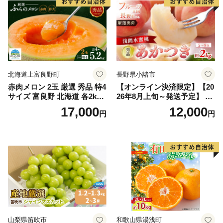
北海道上富良野町
長野県小諸市
赤肉メロン 2玉 厳選 秀品 特4
【オンライン決済限定】【20
サイズ 富良野 北海道 各2kg
26年8月上旬～発送予定】 先
～2.6kg 2玉 セット ファーム
行予約 「浅間水蜜桃プレミ
17,000
12,000
円
円
富良野 メロン めろん 果物 く
アム」 もも あかつき 秀品 約
だもの フルーツ デザート 旬
2kg 5～9玉 贈答品 ふるさと
の果物 旬のフルーツ
納税 果物 桃 フルーツ モモ
果肉 長野県産 小諸市
山梨県笛吹市
和歌山県湯浅町