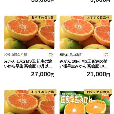
円
円
和歌山県白浜町
和歌山県白浜町
みかん 10kg MS玉 紀南の濃
みかん 10kg MS玉 紀南の甘
いゆら早生 高糖度 10月以降
い極早生みかん 高糖度 10月
発送 マルチ被覆栽培
以降発送 マルチ被覆栽培
27,000
21,000
円
円