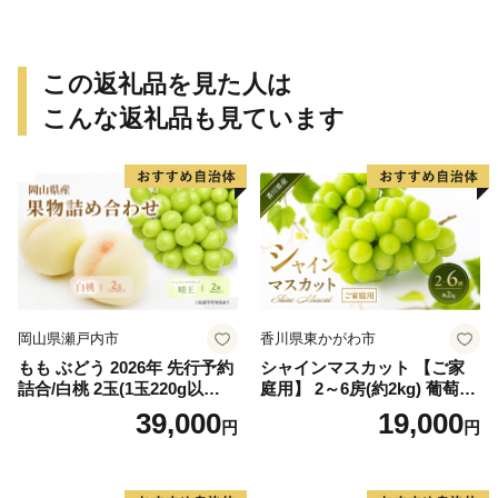
ありみかん 有田みかん みか
ありみかん 有田みかん みか
ん ミカン 蜜柑 柑橘 温州みか
ん ミカン 蜜柑 柑橘 温州みか
ん 和歌山 ご家庭用
ん 和歌山 ご家庭用
この返礼品を見た人は
こんな返礼品も見ています
岡山県瀬戸内市
香川県東かがわ市
もも ぶどう 2026年 先行予約
シャインマスカット 【ご家
詰合/白桃 2玉(1玉220g以
庭用】 2～6房(約2kg) 葡萄 ぶ
上)・シャインマスカット 晴
どう ブドウ フルーツ 果物 く
39,000
19,000
円
円
王 2房(1房480g以上) 化粧箱
だもの 果実 旬の果物 旬のフ
入り 岡山県産 国産 フルーツ
ルーツ 香川 香川県 東かがわ
果物 ギフト
市