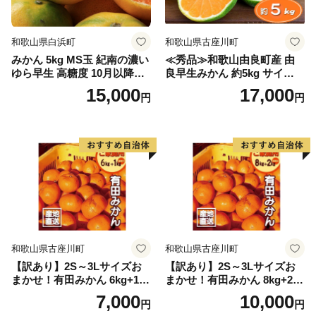
和歌山県白浜町
和歌山県古座川町
みかん 5kg MS玉 紀南の濃い
≪秀品≫和歌山由良町産 由
ゆら早生 高糖度 10月以降発
良早生みかん 約5kg サイズお
送 マルチ被覆栽培
まかせ【sml106C】
15,000
17,000
円
円
和歌山県古座川町
和歌山県古座川町
【訳あり】2S～3Lサイズお
【訳あり】2S～3Lサイズお
まかせ！有田みかん 6kg+1kg
まかせ！有田みかん 8kg+2kg
保証分 11月から12月下旬ま
保証分 11月から12月下旬ま
7,000
10,000
円
円
でに順次発送致します。 / 訳
でに順次発送致します。 / 訳