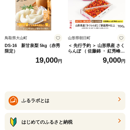
ァーム 愛南町 愛媛県
鳥取県大山町
山形県朝日町
DS-16 新甘泉梨 5kg（赤秀
＜ 先行予約 ＞ 山形県産 さく
限定）
らんぼ （ 佐藤錦 ・ 紅秀峰
） ご家庭用 M以上 700g 【20
19,000
9,000
円
円
26年6月下旬から7月上旬発
送】 山形県 果物 フルーツ 初
夏 夏 送料無料
ふるラボとは
はじめてのふるさと納税