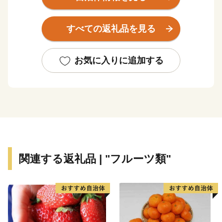
の間に、ふるさと納税を通じて絆を形成し、本市が皆様
にとって"第２のふるさと"と感じていただけるようにと
すべての返礼品を見る
の思いが込められています。
春夏秋冬を通じたイベントもございます。これをきっか
けに、ぜひ天童市を訪れ、本市の魅力を肌で感じ取って
お気に入りに追加する
みてはいかがですか？ ふるさと納税をきっかけに、ち
ょっとしたお出掛けや旅行先の選択など、あなたの第２
のふるさとに天童が立候補させていただきます！
関連する返礼品 | "フルーツ類"