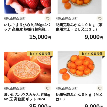
和歌山県白浜町
和歌山県白浜町
いちご まりひめ 約250g×4パ
紀州完熟みかん１０ｋｇ（家
ック 高糖度 朝採れ超完熟ま
庭用大玉・２Ｌ又は３Ｌ）
りひめ 1月以降発送分
15,000
9,000
円
円
和歌山県白浜町
和歌山県白浜町
濃い山のハウスみかん 約5kg
紀州完熟みかん３ｋｇ（Ｍ又
MS玉 高糖度 ギフト 2024年7
はＬ）
月以降発送分
35,000
9,000