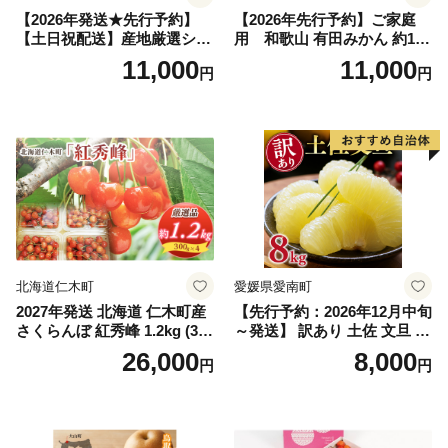
【2026年発送★先行予約】
【2026年先行予約】ご家庭
【土日祝配送】産地厳選シャ
用 和歌山 有田みかん 約10k
インマスカット1.2kg～1.3kg
g (2L、3Lサイズ)【湯浅町】
11,000
11,000
円
円
（2房～3房）※沖縄・離島配
_ZJ6079
送不可※ 106-003-sku02-26y
｜シャインマスカット 発送
笛吹市 山梨県 フルーツ 果物
ぶどう 葡萄 大粒 シャインマ
スカット おすすめ シャイン
マスカット 贈答 ギフト 産地
笛吹市 シャインマスカット
笛吹 葡萄 国産 ぶどう 人気
国産 1.2kg 先行｜
北海道仁木町
愛媛県愛南町
2027年発送 北海道 仁木町産
【先行予約：2026年12月中旬
さくらんぼ 紅秀峰 1.2kg (300
～発送】 訳あり 土佐 文旦 8k
g×4パック) Lサイズ以上 旬
g (Mサイズ以上サイズミック
26,000
8,000
円
円
桜桃 産地直送 サクランボ チ
ス) 8000円 わけあり ぶんた
ェリー フルーツ 果物 果物類
ん みかん mikan 蜜柑 ミカン
仁木町 仁木 [松山商店]
土佐文旦 家庭用 産地直送 国
産 農家直送 期間限定 特産品
サイズミックス くらもとフ