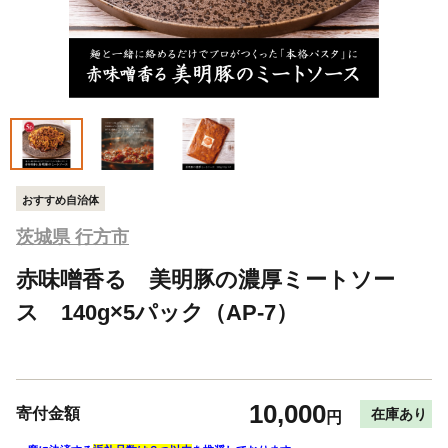
おすすめ自治体
茨城県 行方市
赤味噌香る 美明豚の濃厚ミートソー
ス 140g×5パック（AP-7）
10,000
寄付金額
在庫あり
円