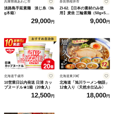
兵庫県南あわじ市
奈良県桜井市
淡路島手延素麺 淡じ糸〈9k
ZI-62.【日本の素材のみ使
g木箱〉
用】麦坐 三輪素麺（50g×5束
×4袋）
29,000
9,000
円
円
北海道千歳市
北海道東川町
10営業日以内発送 日清 カッ
北海道「旭川ラーメン物語」
プヌードル★1箱（20食入）
12食入り〈天然水仕込み〉
12,500
18,000
円
円