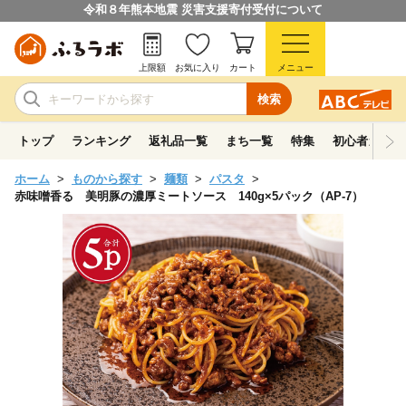
令和８年熊本地震 災害支援寄付受付について
上限額
お気に入り
カート
メニュー
検索
トップ
ランキング
返礼品一覧
まち一覧
特集
初心者ガイド
ホーム
ものから探す
麺類
パスタ
赤味噌香る 美明豚の濃厚ミートソース 140g×5パック（AP-7）