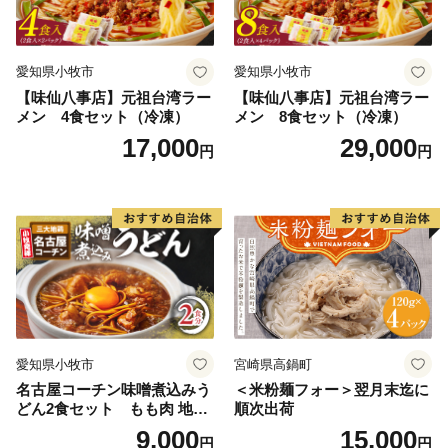
愛知県小牧市
愛知県小牧市
【味仙八事店】元祖台湾ラー
【味仙八事店】元祖台湾ラー
メン 4食セット（冷凍）
メン 8食セット（冷凍）
17,000
29,000
円
円
愛知県小牧市
宮崎県高鍋町
名古屋コーチン味噌煮込みう
＜米粉麺フォー＞翌月末迄に
どん2食セット もも肉 地鶏
順次出荷
味噌うどん
9,000
15,000
円
円