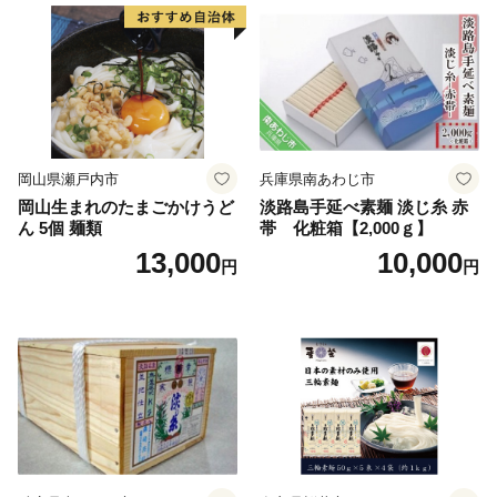
岡山県瀬戸内市
兵庫県南あわじ市
岡山生まれのたまごかけうど
淡路島手延べ素麺 淡じ糸 赤
ん 5個 麺類
帯 化粧箱【2,000ｇ】
13,000
10,000
円
円