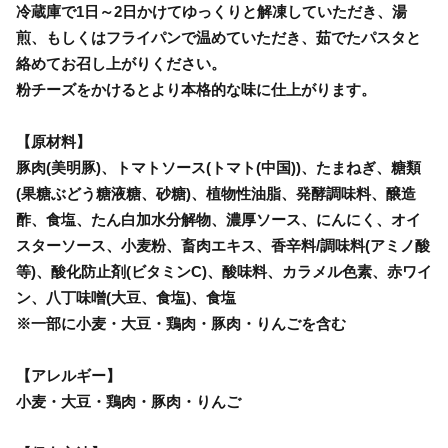
冷蔵庫で1日～2日かけてゆっくりと解凍していただき、湯
煎、もしくはフライパンで温めていただき、茹でたパスタと
絡めてお召し上がりください。
粉チーズをかけるとより本格的な味に仕上がります。
【原材料】
豚肉(美明豚)、トマトソース(トマト(中国))、たまねぎ、糖類
(果糖ぶどう糖液糖、砂糖)、植物性油脂、発酵調味料、醸造
酢、食塩、たん白加水分解物、濃厚ソース、にんにく、オイ
スターソース、小麦粉、畜肉エキス、香辛料/調味料(アミノ酸
等)、酸化防止剤(ビタミンC)、酸味料、カラメル色素、赤ワイ
ン、八丁味噌(大豆、食塩)、食塩
※一部に小麦・大豆・鶏肉・豚肉・りんごを含む
【アレルギー】
小麦・大豆・鶏肉・豚肉・りんご