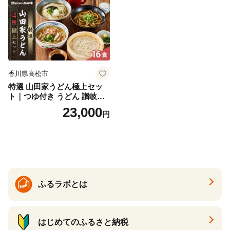
香川県高松市
特選 山田家うどん極上セッ
ト｜つゆ付き うどん 讃岐う
どん さぬきうどん 生麵 うど
23,000
円
んセット カレーうどん 生う
どん 食べ比べ 麺 麺類 ギフト
香川 香川県 高松
ふるラボとは
はじめてのふるさと納税