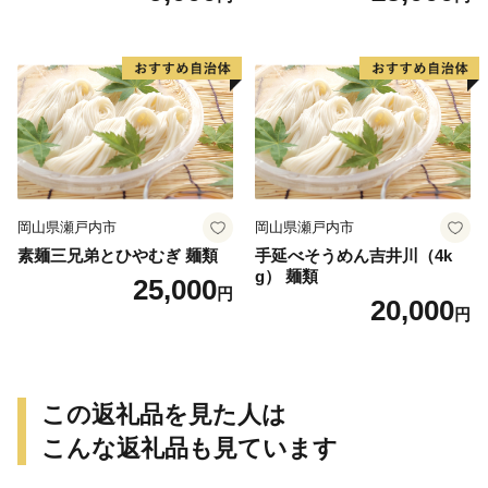
岡山県瀬戸内市
岡山県瀬戸内市
素麺三兄弟とひやむぎ 麺類
手延べそうめん吉井川（4k
g） 麺類
25,000
円
20,000
円
この返礼品を見た人は
こんな返礼品も見ています