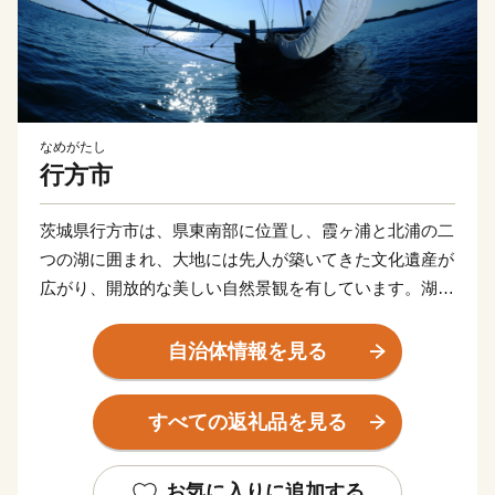
なめがたし
行方市
茨城県行方市は、県東南部に位置し、霞ヶ浦と北浦の二
つの湖に囲まれ、大地には先人が築いてきた文化遺産が
広がり、開放的な美しい自然景観を有しています。湖と
大地の描き出す豊かな情景は、いにしえにより人々の心
をとらえ、癒してきました。豊かな風土に包まれて織り
自治体情報を見る
なされてきたまち、行方市です。
すべての返礼品を見る
お気に入りに追加する