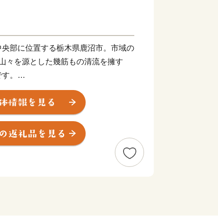
中央部に位置する栃木県鹿沼市。市域の
い山々を源とした幾筋もの清流を擁す
です。
「例幣使道」が市中心部を貫く宿場町と
てきました。東照宮の造修営に関わった
伝えられ、その技を今に伝える彫刻屋台
ありユネスコ無形文化遺産に登録された
わっています。
ちは、東京からはおよそ100㎞。東北
どの高速道路や、JR日光線、東武日
交通アクセス性にも優れています。
とめやスカイベリー」などの苺に因ん
榜し、「花と緑と清流のまち」、「笑顔