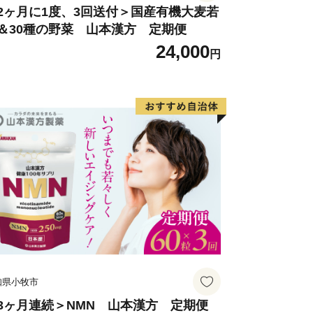
2ヶ月に1度、3回送付＞国産有機大麦若
＆30種の野菜 山本漢方 定期便
24,000
円
知県小牧市
3ヶ月連続＞NMN 山本漢方 定期便