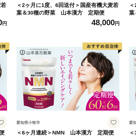
麦若
＜2ヶ月に1度、6回送付＞国産有機大麦若
＜
葉＆30種の野菜 山本漢方 定期便
葉
0
48,000
円
円
愛知県小牧市
愛
便
＜6ヶ月連続＞NMN 山本漢方 定期便
＜