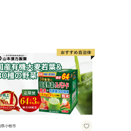
指しています。
道水はおいしい地下水です。
豚肉、蕎麦、米などの農畜産物、木材や
花木、金属加工品など多くの特産物も、
いにすることでしょう。
なる発展のため、ご支援をよろしくお願
知県小牧市