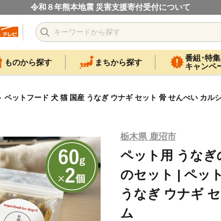
令和８年熊本地震 災害支援寄付受付について
番組･特集
ものから探す
まちから探す
キャンペ
ペットフード 犬 猫 国産 うなぎ ウナギ セット 骨 せんべい カル
栃木県 鹿沼市
ペット用 うな
のセット | ペッ
うなぎ ウナギ セ
ム