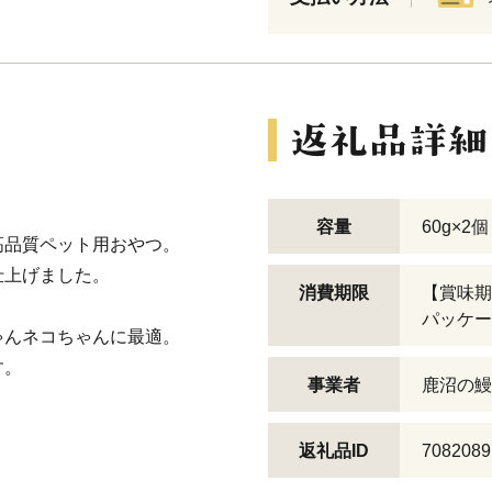
容量
60g×2個
高品質ペット用おやつ。
仕上げました。
消費期限
【賞味期
パッケー
ゃんネコちゃんに最適。
す。
事業者
鹿沼の鰻
返礼品ID
7082089