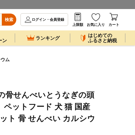
検索
ログイン・会員登録
上限額
お気に入り
カート
はじめての
ランキング
ーン
ふるさと納税
シウム
ぎの骨せんべいとうなぎの頭
ト ペットフード 犬 猫 国産
ット 骨 せんべい カルシウ