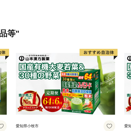
あふれる優しいまち」を目
市の中心部で鮎が釣れ、水
いちご、ニラ、梨、牛肉、
木工製品、さつきなどの緑
品等"
皆様をきっと笑顔でいっぱ
「ふるさとかぬま」のさら
いします。
愛知県小牧市
愛