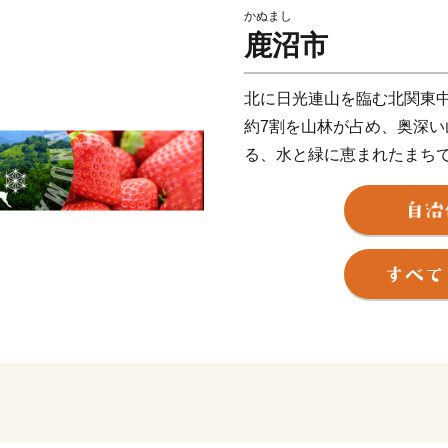
かぬまし
鹿沼市
北に日光連山を臨む北関東
約7割を山林が占め、奥深
る、水と緑に恵まれたまち
かつては日光へと続く街道
して、人の流れと共に栄え
職人が多く移り住んだとも
は、重要無形民俗文化財で
祭りの主役として、今に伝
自然と文化に彩られたこのま
自動車道、北関東自動車道な
光線などの鉄道網により、
鹿沼市は、特産の「とちお
で、別名「いちご市」を標