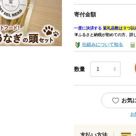
寄付金額
一度に決済する
返礼品数は３つ以
🔰ふるさと納税が初めての方、詳
仕組みについて知る
数量
お気
お
支払い方法