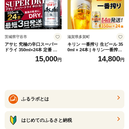
ク ソーダ ジントニック 】
茨城県守谷市
滋賀県多賀町
アサヒ 究極の辛口スーパー
キリン 一番搾り 生ビール 35
ドライ 350ml×24本 定番 ビー
0ml × 24本 | キリン一番搾り
ル 缶ビール 酒 お酒 アルコー
キリンビール 一番搾り ビー
15,000
14,800
円
円
ル 辛口
ル 24缶 きりんいちばんしぼ
り キリン一番搾り びーる 1
ケース 24缶 24本 キリン一番
搾り KIRIN きりん 麒麟 キリ
ン一番搾り いちばんしぼり
キリン一番搾り 父の日 ちち
の日
ふるラボとは
はじめてのふるさと納税