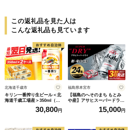
この返礼品を見た人は
こんな返礼品も見ています
北海道千歳市
福島県本宮市
キリン一番搾り生ビール＜北
【福島のへそのまち もとみ
海道千歳工場産＞350ml（24
や産】アサヒスーパードライ
本） 2ケース
350ml×24本 合計8.4L 1ケー
30,800
15,000
円
円
ス アルコール度数5% 缶ビー
ル お酒 ビール アサヒ スーパ
ードライ super dry 24缶 辛
口 送料無料 カメイ 本宮市