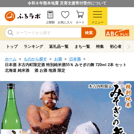
令和８年熊本地震 災害支援寄付受付について
上限額
お気に入り
カート
メニュー
検索
トップ
ランキング
返礼品一覧
まち一覧
特集
初心者ガイド
ホーム
ものから探す
お酒
日本酒
日本酒 木古内町限定酒 特別純米酒55％ みそぎの舞 720ml 2本 セット
北海道 純米酒 酒 お酒 地酒 限定