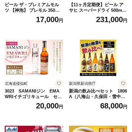
ビール ザ・プレミアムモル
【11ヶ月定期便】ビール ア
ツ 【神泡】 プレモル 350ml
サヒ スーパードライ 500ml 2
× 24本 サントリー〈天然水の
4本 1ケース×11ヶ月 | アサヒ
17,000
231,000
円
円
ビール工場〉群馬※沖縄・離
ビール 究極の辛口 酒 お酒 ア
島地域へのお届け不可
ルコール 生ビール Asahi ア
サヒビール スーパードライ s
uper dry 11回 缶ビール 缶 ギ
フト 内祝い 茨城県守谷市 送
料無料
北海道様似町
新潟県新潟県庁
3023 SAMANIジン EMA
新潟の飲み比べセット 1806
WRIイチゴリキュール セッ
A（八海山・久保田・雪中
ト（箱入り）【大人の味 酒
梅・越乃寒梅・かたふね・千
20,000
68,000
円
円
お酒 洋酒 スピリッツ クラフ
代の光）
トジン 国産 sake SAKE gin
GIN liqueur LIQUEUR お酒
セット 詰め合わせ カクテル
ソーダ割り アルコール ロッ