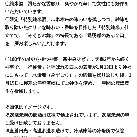
〇純米酒…滑らかな舌触り、爽やかな辛口で女性にも好評を
いただいています。
〇限定「特別純米酒」…米本来の味わいを残しつつ、雑味を
取り除いたクリアな味わい・香味を目指した「特別純米」仕
立てで、「みそぎの舞」の特長である「透明感のある辛口」
を一層お楽しみいただけます。
〇180年の歴史を持つ神事「寒中みそぎ」…天保2年から続く
神事で、「行修者」と呼ばれる四人の若者が1月13日より神社
にこもって「水垢離（みずごり）」の鍛錬を繰り返した後、1
月15日に極寒の津軽海峡にてご神体を清め、一年間の豊漁豊
作を祈願します。
※画像はイメージです。
※20歳未満の飲酒は法律で禁止されています。20歳未満の申
し受けは致しておりません。
※直射日光・高温多湿を避けて、冷蔵庫等の冷暗所で保管