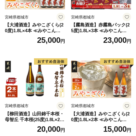
宮崎県都城市
宮崎県都城市
【大浦酒造】みやこざくら(2
【霧島酒造】赤霧島パック(2
0度)1.8L×4本 ≪みやこんじょ
5度)1.8L×3本 ≪みやこんじょ
特急便≫_AD-0771
特急便≫_23-07-K03P-1800-3
25,000
23,000
円
円
-Q
宮崎県都城市
宮崎県都城市
【柳田酒造】山田錦千本桜・
【大浦酒造】みやこざくら(2
母智丘 千本桜(25度)1.8L×2本
0度)1.8L×2本 ≪みやこんじょ
≪みやこんじょ特急便≫_AC
特急便≫_MJ-0771
20,000
15,000
円
円
-0751