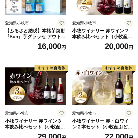
愛知県小牧市
愛知県小牧市
【ふるさと納税】本格芋焼酎
小牧ワイナリー 赤ワイン２
『Sun』芋グラッセ アウトド
本飲み比べセット（小牧産ぶ
ア ソロキャンプ ベランピン
どう100％使用）
16,000
20,000
円
円
グ 巣ごもり 就労支援
愛知県小牧市
愛知県小牧市
小牧ワイナリー 赤ワイン３
小牧ワイナリー 赤・白ワイ
本飲み比べセット（小牧産ぶ
ン２本セット（小牧産ぶどう
どう100％使用）
100％使用）
29,000
22,000
円
円