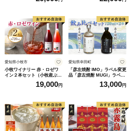
愛知県小牧市
愛知県幸田町
小牧ワイナリー 赤・ロゼワ
「彦左焼酎 IMO」ラベル変更
イン２本セット（小牧産ぶど
品「彦左焼酎 MUGI」ラベル
う100％使用）
変更品 飲み比べ セット 合計
19,000
13,000
円
円
2本 720ml×各1本 25度 焼酎
お酒 麦焼酎 芋焼酎