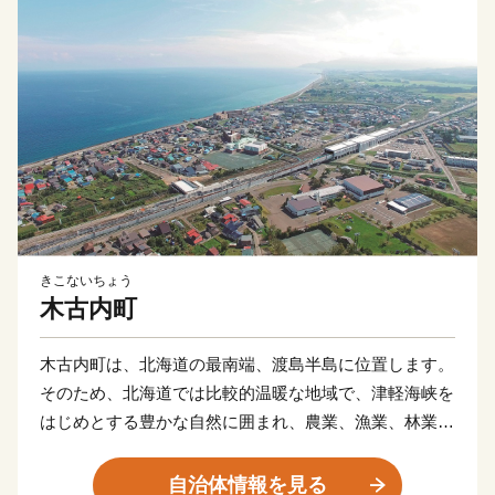
きこないちょう
木古内町
木古内町は、北海道の最南端、渡島半島に位置します。
そのため、北海道では比較的温暖な地域で、津軽海峡を
はじめとする豊かな自然に囲まれ、農業、漁業、林業が
行われています。
このほかにも、天保2年（1831年）から続く、厳寒の津
自治体情報を見る