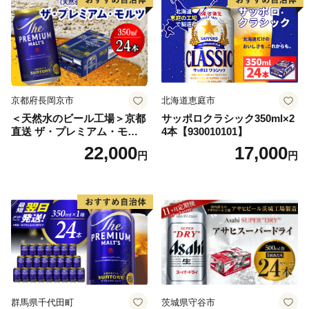
【07214-0206】
京都府長岡京市
北海道恵庭市
＜天然水のビール工場＞京都
サッポロクラシック350ml×2
直送 ザ・プレミアム・モル
4本【930010101】
ツ 350ml×24本 プレモル [149
22,000
17,000
円
円
5]
群馬県千代田町
茨城県守谷市