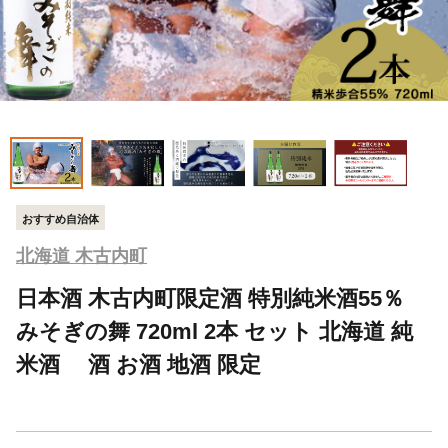
おすすめ自治体
北海道 木古内町
日本酒 木古内町限定酒 特別純米酒55％
みそぎの舞 720ml 2本 セット 北海道 純
米酒 酒 お酒 地酒 限定