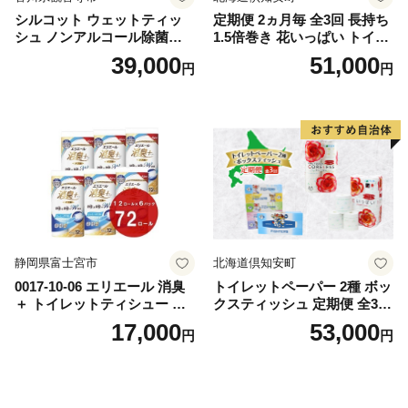
シルコット ウェットティッ
定期便 2ヵ月毎 全3回 長持ち
シュ ノンアルコール除菌詰
1.5倍巻き 花いっぱい トイレ
替（43枚×3P）×24袋 日用品
ットペーパー ダブル 45ｍ 計
39,000
51,000
円
円
おもちゃ 拭き取り 手拭き 外
72ロール 全18種 花柄 プリン
出時 お出かけ時 食事前 緑茶
ト ハーブ 香り付き 日本製 ま
カテキン配合
とめ買い 防災 常備品 ペーパ
ー 消耗品 備蓄 送料無料 北海
道 倶知安町 日用品
静岡県富士宮市
北海道倶知安町
0017-10-06 エリエール 消臭
トイレットペーパー 2種 ボッ
＋ トイレットティシュー し
クスティッシュ 定期便 全3
っかり香るフレッシュクリア
回 日本製 まとめ買い 防災
17,000
53,000
円
円
の香り ダブル 12ロール×6パ
常備品 日用雑貨 消耗品 生活
ック 72ロール 25m トイレ
必需品 大容量 備蓄 リサイク
ットペーパー パルプ100％ 消
ル ティッシュ ペーパー まと
臭 防臭 日用品 消耗品 備蓄
め買い 雑貨 倶知安町