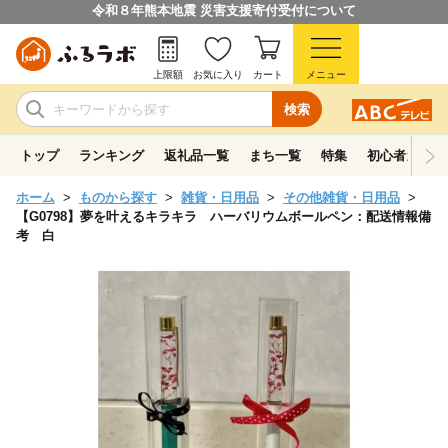
令和８年熊本地震 災害支援寄付受付について
上限額
お気に入り
カート
メニュー
検索
トップ
ランキング
返礼品一覧
まち一覧
特集
初心者ガイド
ホーム
ものから探す
雑貨・日用品
その他雑貨・日用品
【G0798】夢を叶えるキラキラ ハーバリウムボールペン：配送情報備
考 白