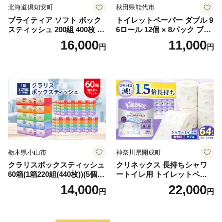
北海道倶知安町
秋田県能代市
ブライティア ソフト ボック
トイレットペーパー ダブル 9
スティッシュ 200組 400枚 60
6ロール 12個 × 8パック ブラ
箱 日本製 まとめ買い ティッ
ンカ 再生紙 100％ 芯あり 日
16,000
11,000
円
円
シュ リサイクル 長持 防災 常
用品 消耗品 無香料 生活用品
備品 日用雑貨 消耗品 生活必
備蓄 秋田県 能代市 送料無料
需品 備蓄 ペーパー 紙 北海道
《能代製紙》
倶知安町 日用品
栃木県小山市
神奈川県開成町
クラリスボックスティッシュ
クリネックス 長持ちシャワ
60箱(1箱220組(440枚))(5個入
ートイレ用 トイレットペー
り×12セット)【1256759】
パー（ダブル）64ロール(8ロ
14,000
22,000
円
円
ール×8パック) 開成町 トイレ
ットペーパーダブル 日用品
国産 新生活 ダブル SDGs 備
蓄 防災 エコ 消耗品 生活雑貨