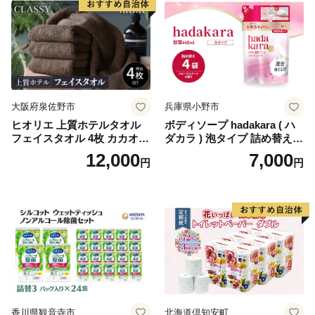
生活用品 無香料 トイレット
ペーパー ダブル といれっと
ぺーぱー トイレ クレシア ト
イレットペーパー [BDBH002
-1]
大阪府泉佐野市
兵庫県小野市
ヒオリエ 上質ホテルタオル
ボディソープ hadakara ( ハ
フェイスタオル 4枚 カカオ
ダカラ ) 泡タイプ 詰め替え 4
【タオル 泉州タオル 吸水 普
40ml×4袋 ボディーソープ 泡
12,000
7,000
円
円
段使い 無地 シンプル 日用品
ボディソープ 泡 日用品 消耗
ふわふわ ふかふか 家族 たお
品 バス用品 大容量 いい 匂い
る 一人暮らし】
ボディ 保湿 LION ライオン
泡石鹸 石鹸 兵庫 兵庫県 小野
市
香川県観音寺市
北海道倶知安町