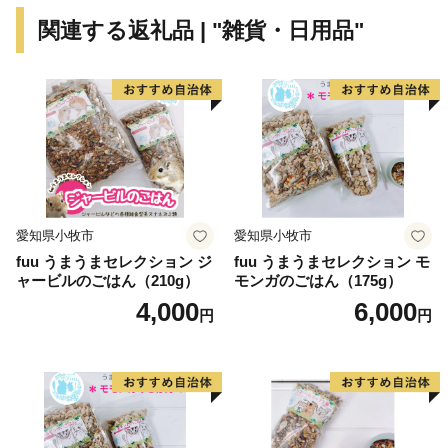
関連する返礼品 | "雑貨・日用品"
愛知県小牧市
愛知県小牧市
fuu うまうまセレクション ジ
fuu うまうまセレクション モ
ャービルのごはん（210g）
モンガのごはん（175g）
4,000
6,000
円
円