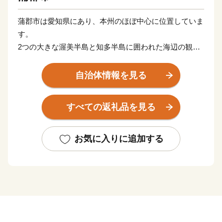
蒲郡市は愛知県にあり、本州のほぼ中心に位置していま
す。
2つの大きな渥美半島と知多半島に囲われた海辺の観光
地で、三河湾国定公園に指定されています。
約47kmの海岸線沿いに4つの温泉地を持ち、市内には日
自治体情報を見る
本の文化を感じさせる神社や仏閣の多い、美しい土地で
す。
すべての返礼品を見る
海から山にかけ変化に富んだ景勝は、万葉の歌人や近代
の作家にも愛され、数多くの文人が好んで訪れました。
お気に入りに追加する