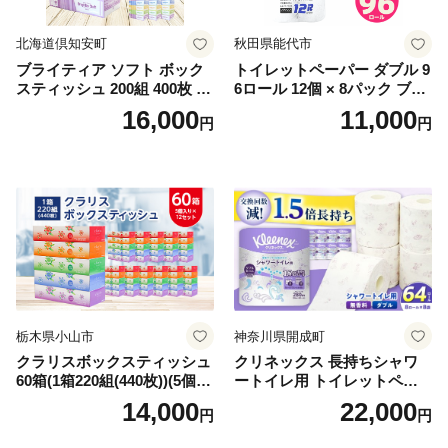
北海道倶知安町
秋田県能代市
ブライティア ソフト ボック
トイレットペーパー ダブル 9
スティッシュ 200組 400枚 60
6ロール 12個 × 8パック ブラ
箱 日本製 まとめ買い ティッ
ンカ 再生紙 100％ 芯あり 日
16,000
11,000
円
円
シュ リサイクル 長持 防災 常
用品 消耗品 無香料 生活用品
備品 日用雑貨 消耗品 生活必
備蓄 秋田県 能代市 送料無料
需品 備蓄 ペーパー 紙 北海道
《能代製紙》
倶知安町 日用品
栃木県小山市
神奈川県開成町
クラリスボックスティッシュ
クリネックス 長持ちシャワ
60箱(1箱220組(440枚))(5個入
ートイレ用 トイレットペー
り×12セット)【1256759】
パー（ダブル）64ロール(8ロ
14,000
22,000
円
円
ール×8パック) 開成町 トイレ
ットペーパーダブル 日用品