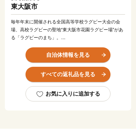
東大阪市
毎年年末に開催される全国高等学校ラグビー大会の会
場、高校ラグビーの聖地“東大阪市花園ラグビー場”があ
る「ラグビーのまち」。
また工場集積度（密度）が全国１位という技術力と創造
力が集まる「モノづくりのまち」。
自治体情報を見る
近畿大学、大阪商業大学、大阪樟蔭女子大学、東大阪大
学と市内に大学が4校あり、3万人以上の大学生が市内に
すべての返礼品を見る
通学している「学生のまち」。
また、約50万人の人口規模を誇り、市内には活気のある
商店が多い等、東大阪市にはたくさんの魅力がありま
お気に入りに追加する
す。
ふるさと東大阪応援寄附金（ふるさと納税）では、この
ような市の魅力が詰まったお礼品をご用意していま
す。“こんな製品も東大阪で作られているんだ”と初めて
知っていただけることもあれば、“学生時代に東大阪市