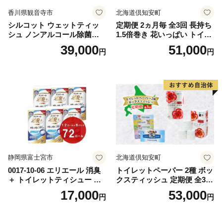
香川県観音寺市
北海道倶知安町
シルコット ウェットティッ
定期便 2ヵ月毎 全3回 長持ち
シュ ノンアルコール除菌詰
1.5倍巻き 花いっぱい トイレ
替（43枚×3P）×24袋 日用品
ットペーパー ダブル 45ｍ 計
39,000
51,000
円
円
おもちゃ 拭き取り 手拭き 外
72ロール 全18種 花柄 プリン
出時 お出かけ時 食事前 緑茶
ト ハーブ 香り付き 日本製 ま
カテキン配合
とめ買い 防災 常備品 ペーパ
ー 消耗品 備蓄 送料無料 北海
道 倶知安町 日用品
静岡県富士宮市
北海道倶知安町
0017-10-06 エリエール 消臭
トイレットペーパー 2種 ボッ
＋ トイレットティシュー し
クスティッシュ 定期便 全3
っかり香るフレッシュクリア
回 日本製 まとめ買い 防災
17,000
53,000
円
円
の香り ダブル 12ロール×6パ
常備品 日用雑貨 消耗品 生活
ック 72ロール 25m トイレ
必需品 大容量 備蓄 リサイク
ットペーパー パルプ100％ 消
ル ティッシュ ペーパー まと