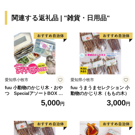
に住んでいたなぁ”と懐かしく感じていただけることも
あるかもしれません。
関連する返礼品 | "雑貨・日用品"
ぜひ、東大阪市のページをご覧ください。
================================
東大阪市ふるさと納税事務局
TEL：050-3786-2591
contact-higashiosaka@hakuhodo.co.jp
営業時間 9:00～18:00（※土日祝日・年末年始期間休
み）
愛知県小牧市
愛知県小牧市
================================
fuu 小動物のかじり木・おや
fuu うまうまセレクション 小
つ SpecialアソートBOX mi
動物のかじり木（ももの木）
ni（1個）
5,000
3,000
円
円