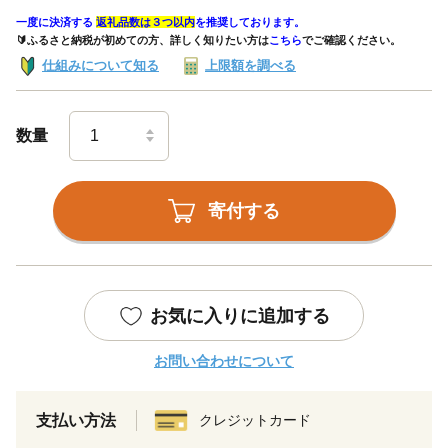
一度に決済する
返礼品数は３つ以内
を推奨しております。
🔰ふるさと納税が初めての方、詳しく知りたい方は
こちら
でご確認ください。
仕組みについて知る
上限額を調べる
数量
寄付する
お気に入りに追加する
お問い合わせについて
支払い方法
クレジットカード