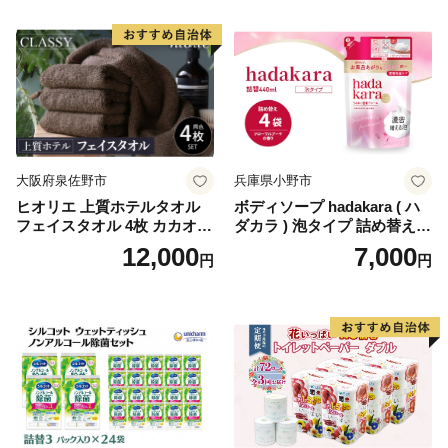
国産 新生活 ダブル SDGs 備
蓄 防災 エコ 消耗品 生活雑貨
生活用品 無香料 トイレット
ペーパー ダブル といれっと
ぺーぱー トイレ クレシア ト
イレットペーパー [BDBH002
-1]
大阪府泉佐野市
兵庫県小野市
ヒオリエ 上質ホテルタオル
ボディソープ hadakara ( ハ
フェイスタオル 4枚 カカオ
ダカラ ) 泡タイプ 詰め替え 4
【タオル 泉州タオル 吸水 普
40ml×4袋 ボディーソープ 泡
12,000
7,000
円
円
段使い 無地 シンプル 日用品
ボディソープ 泡 日用品 消耗
ふわふわ ふかふか 家族 たお
品 バス用品 大容量 いい 匂い
る 一人暮らし】
ボディ 保湿 LION ライオン
泡石鹸 石鹸 兵庫 兵庫県 小野
市