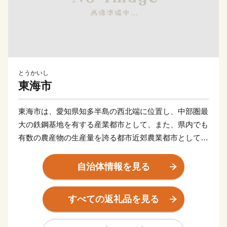
とうかいし
東海市
東海市は、愛知県知多半島の西北端に位置し、中部圏最
大の鉄鋼基地を有する産業都市として、また、県内でも
有数の農産物の生産量を誇る都市近郊農業都市として、
工業、農業、商業がバランスよく発展を遂げてきまし
た。
自治体情報を見る
名古屋都心や中部国際空港へのアクセスに優れた立地
すべての返礼品を見る
特性を生かしたまちづくりを積極的に進めており、多種
多様な事業者が集積し、日本経済を牽引する産業都市と