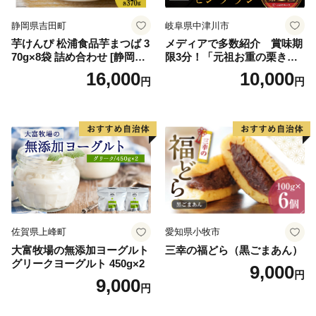
イン
静岡県吉田町
岐阜県中津川市
芋けんぴ 松浦食品芋まつば 3
メディアで多数紹介 賞味期
70g×8袋 詰め合わせ [静岡伊
限3分！「元祖お重の栗きん
勢丹(松浦食品) 静岡県 吉田町
とんモンブラン」 【未来の
16,000
10,000
円
円
22424274] 芋ケンピ セット
ご褒美】スイーツ 栗 モンブ
小袋 個包装 小分け
ラン くりきんとん デザート
ご褒美 お取り寄せ くり お菓
子 菓子 F4N-2298
佐賀県上峰町
愛知県小牧市
大富牧場の無添加ヨーグルト
三幸の福どら（黒ごまあん）
グリークヨーグルト 450g×2
9,000
円
9,000
円