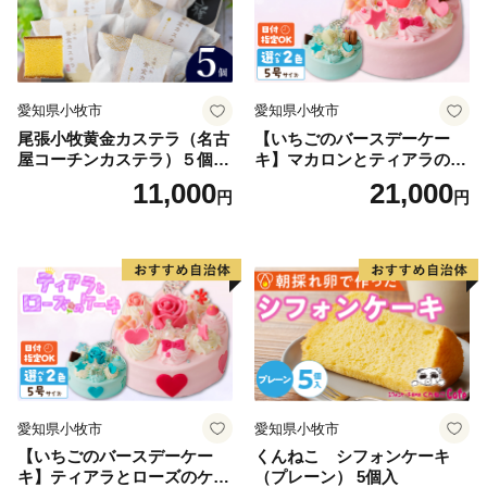
愛知県小牧市
愛知県小牧市
尾張小牧黄金カステラ（名古
【いちごのバースデーケー
屋コーチンカステラ）５個入
キ】マカロンとティアラのケ
名古屋コーチン カステラ ザ
ーキ スイーツ 日時指定可 デ
11,000
21,000
円
円
ラメ 常温 愛知県 小牧市 アン
ザート 洋菓子 お取り寄せ 愛
プチベアやぐま
知県 小牧市 送料無料 誕生日
クリスマス お祝い マカロン
デコレーションケーキ ホー
ルケーキ
愛知県小牧市
愛知県小牧市
【いちごのバースデーケー
くんねこ シフォンケーキ
キ】ティアラとローズのケー
（プレーン） 5個入