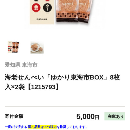
愛知県 東海市
海老せんべい「ゆかり東海市BOX」8枚
入×2袋【1215793】
5,000
寄付金額
在庫あり
円
一度に決済する
返礼品数は３つ以内
を推奨しております。