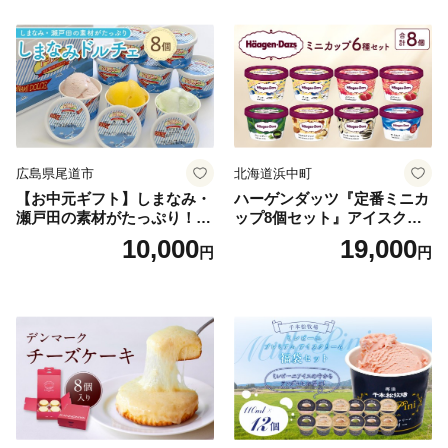
広島県尾道市
北海道浜中町
【お中元ギフト】しまなみ・
ハーゲンダッツ『定番ミニカ
瀬戸田の素材がたっぷり！ジ
ップ8個セット』アイスクリ
ェラート8個
ーム アイス スイーツ デザー
10,000
19,000
円
円
ト_H0016-104