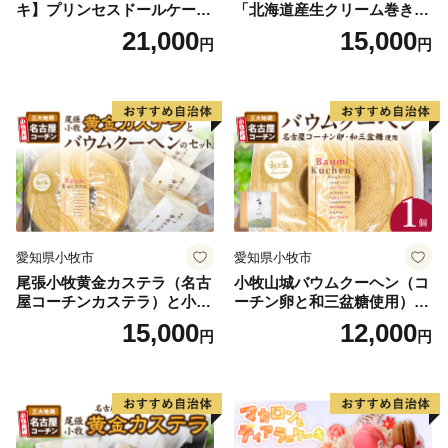
キ】プリンセスドールケーキ
「北海道産生クリーム巻き」
日時指定可 スイーツ デザー
または「北海道産粒あん巻
21,000
15,000
円
円
ト 洋菓子 お取り寄せ 愛知県
き」（サイズ：レギュラー）
小牧市 送料無料 誕生日 クリ
和三盆 北海道産生クリー
スマス お祝い キャラクター
ム 北海道産粒あん 34cm 冷
デコレーションケーキ ホー
凍 愛知県 小牧市 アンプチベ
ルケーキ 人形 かわいい こど
アやぐま
も
愛知県小牧市
愛知県小牧市
尾張小牧黄金カステラ（名古
小牧山城バウムクーヘン（コ
屋コーチンカステラ）と小牧
ーチン卵と和三盆糖使用）
山城バウムクーヘン（コーチ
名古屋コーチン バームクー
15,000
12,000
円
円
ン卵と和三盆糖使用）のセッ
ヘン 和三盆 小牧銘菓 バウム
ト 名古屋コーチン カステ
クーヘン 常温 愛知県 小牧市
ラ ザラメ バームクーヘン 和
アンプチベアやぐま
三盆 小牧銘菓 バウムクーヘ
ン 常温 愛知県 小牧市 アンプ
チベアやぐま