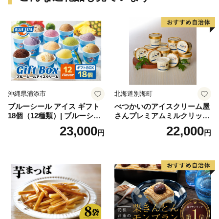
沖縄県浦添市
北海道別海町
ブルーシール アイス ギフト
べつかいのアイスクリーム屋
18個（12種類）| ブルーシー
さんプレミアムミルクリッチ
ルアイス ブルーシールアイ
12個（AP-01）（ 北海道アイ
23,000
22,000
円
円
スクリーム 着日指定可能 送
ス 北海道産アイス アイス ア
料無料 ジェラート 沖縄県 バ
イススイーツ アイスクリー
ースデー 贈り物 プレゼント
ム 北海道産アイスクリーム
誕生日 カップ 詰め合わせ バ
道産アイス 道産アイスクリ
ラエティ | バニラ チョコレー
ーム ギフト 詰合せ 詰め合わ
ト ストロベリー ピスタチオ
せ ふるさと納税 ）
バニラ＆クッキー ウベ 沖縄
紅イモ 塩ちんすこう 沖縄シ
ークヮーサー 沖縄黒糖 琉球
ロイヤルミルクティ 沖縄パ