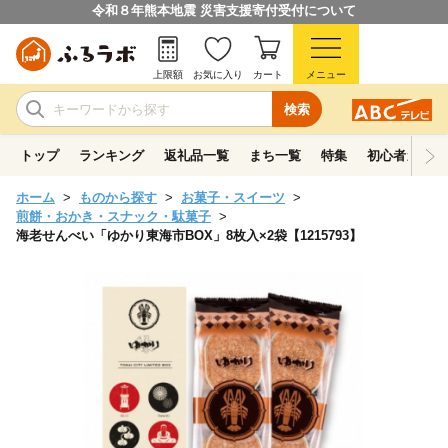
令和８年熊本地震 災害支援寄付受付について
上限額
お気に入り
カート
メニュー
検索
トップ
ランキング
返礼品一覧
まち一覧
特集
初心者ガイド
ホーム
ものから探す
お菓子・スイーツ
煎餅・おかき・スナック・駄菓子
海老せんべい「ゆかり東海市BOX」8枚入×2袋【1215793】