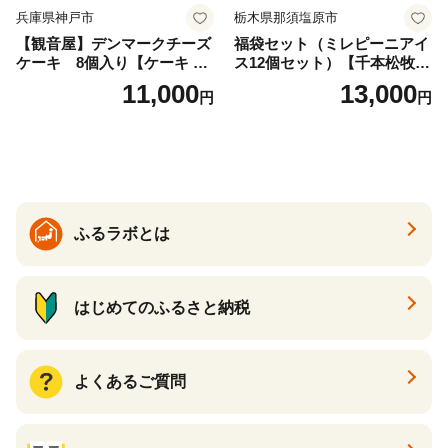
兵庫県神戸市
栃木県那須塩原市
【観音屋】デンマークチーズ
福袋セット（ミレピーニアイ
ケーキ 8個入り【ケーキ チ
ス12個セット）【千本松牧
ーズケーキ 人気スイーツ お
場】 ns025-014-12 【デザー
11,000
13,000
円
円
すすめスイーツ 神戸スイー
ト 詰め合わせ ギフト】
ツ 新感覚チーズケーキ おす
すめケーキ 兵庫県 神戸市 D0
910-17】
ふるラボとは
はじめてのふるさと納税
よくあるご質問