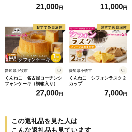
キ スイーツ デザート 洋菓
21,000
11,000
円
円
子 お取り寄せ 愛知県 小牧市
送料無料 誕生日 クリスマス
お祝い ばら 花 フラワー デコ
レーション ホールケーキ 日
時指定可
愛知県小牧市
愛知県小牧市
くんねこ 名古屋コーチンシ
くんねこ シフォンラスク 2
フォンケーキ（桐箱入り）
カップ
27,000
7,000
円
円
この返礼品を見た人は
こんな返礼品も見ています