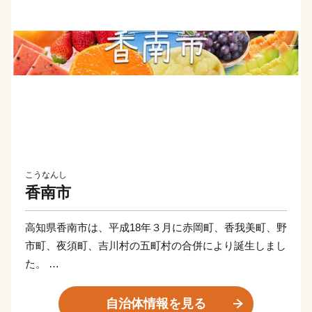
こうなんし
香南市
高知県香南市は、平成18年３月に赤岡町、香我美町、野
市町、夜須町、吉川村の五町村の合併により誕生しまし
た。
太平洋に面する海岸部、肥沃な平野部、四国山地の麓の
山地部からなり、市内を物部川、香宗川などが流れ、美
自治体情報を見る