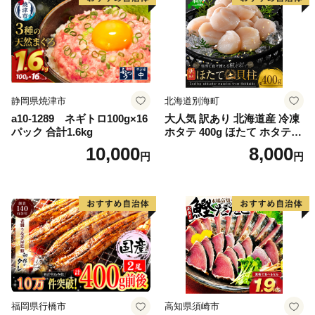
静岡県焼津市
北海道別海町
a10-1289 ネギトロ100g×16
大人気 訳あり 北海道産 冷凍
パック 合計1.6kg
ホタテ 400g ほたて ホタテ
帆立 貝柱 海鮮 魚介類 刺身
10,000
8,000
円
円
大粒 天然 海鮮 ランキング 大
人気 人気 おすすめ 訳あり ）
福岡県行橋市
高知県須崎市