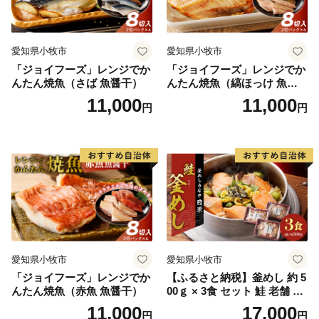
愛知県小牧市
愛知県小牧市
「ジョイフーズ」レンジでか
「ジョイフーズ」レンジでか
んたん焼魚（さば 魚醤干）
んたん焼魚（縞ほっけ 魚醤
干）
11,000
11,000
円
円
愛知県小牧市
愛知県小牧市
「ジョイフーズ」レンジでか
【ふるさと納税】釜めし 約 5
んたん焼魚（赤魚 魚醤干）
00ｇ × 3食 セット 鮭 老舗 急
速冷凍 レンチン 時短 簡単調
11,000
17,000
円
円
理 食品 加工品 海鮮 手作り