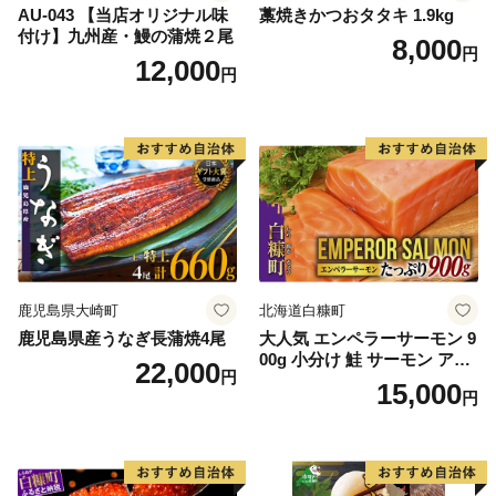
AU-043 【当店オリジナル味
藁焼きかつおタタキ 1.9kg
付け】九州産・鰻の蒲焼２尾
8,000
円
12,000
円
鹿児島県大崎町
北海道白糠町
鹿児島県産うなぎ長蒲焼4尾
大人気 エンペラーサーモン 9
00g 小分け 鮭 サーモン アト
22,000
円
ランティックサーモン 水産
15,000
円
庁長官賞 受賞 さけ シャケ し
ゃけ sake カルパッチョ ソテ
ー レアステーキ 人気 高級 大
満足 美味しい 贈答 生食用 刺
身 お刺身 刺し身 魚介類 海鮮