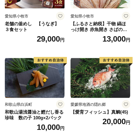
愛知県小牧市
愛知県小牧市
老舗の釜めし 【うなぎ】
【ふるさと納税】干物 縞ほ
３食セット
っけ開き 赤魚開き さばの開
き 魚醤干し 3種 セット 詰め
29,000
13,000
円
円
合わせ 魚 おかず 肉厚 おいし
い さば 赤魚 縞ホッケ ジョイ
フーズ 魚貝類 お取り寄せ お
取り寄せグルメ 魚醤 ナンプ
ラー 愛知県 小牧市 冷凍 送料
無料
和歌山県白浜町
愛媛県地酒の隠れ郷
和歌山湯浅醤油と鰹だし香る
【愛育フィッシュ】真鯛(45)
珍味 数の子 100g×2パック
20,000
円
10,000
円