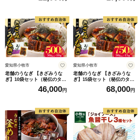
ほくほく ご飯 お弁当 おにぎ
り お茶漬け お取り寄せ お取
り寄せグルメ 愛知県 小牧市
送料無料
愛知県小牧市
愛知県小牧市
老舗のうなぎ 【きざみうな
老舗のうなぎ 【きざみうな
ぎ】10袋セット（秘伝のタレ
ぎ】15袋セット（秘伝のタレ
付）
付）
46,000
68,000
円
円