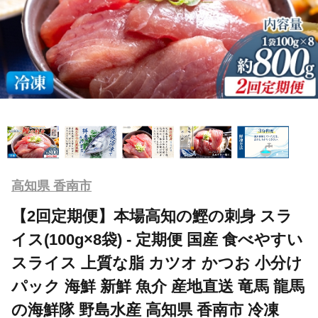
高知県 香南市
【2回定期便】本場高知の鰹の刺身 スラ
イス(100g×8袋) - 定期便 国産 食べやすい
スライス 上質な脂 カツオ かつお 小分け
パック 海鮮 新鮮 魚介 産地直送 竜馬 龍馬
の海鮮隊 野島水産 高知県 香南市 冷凍