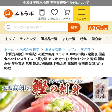
令和８年熊本地震 災害支援寄付受付について
上限額
お気に入り
カート
メニュー
検索
トップ
ランキング
返礼品一覧
まち一覧
特集
初心者ガイド
ホーム
ものから探す
おさかな類
カツオ・マグロ
【2回定期便】本場高知の鰹の刺身 スライス(100g×8袋) - 定期便 国産
食べやすいスライス 上質な脂 カツオ かつお 小分けパック 海鮮 新鮮
魚介 産地直送 竜馬 龍馬の海鮮隊 野島水産 高知県 香南市 冷凍 Wnz-
0042