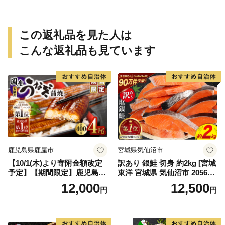
この返礼品を見た人は
こんな返礼品も見ています
鹿児島県鹿屋市
宮城県気仙沼市
【10/1(木)より寄附金額改定
訳あり 銀鮭 切身 約2kg [宮城
予定】【期間限定】鹿児島県
東洋 宮城県 気仙沼市 205649
大隅産うなぎ蒲焼4尾（400
91] 鮭 魚介類 海鮮 訳アリ 規
12,000
12,500
円
円
g） KN007-023
格外 不揃い さけ サケ 鮭切身
シャケ 切り身 冷凍 家庭用 お
かず 弁当 支援 サーモン 銀鮭
切り身 魚 わけあり