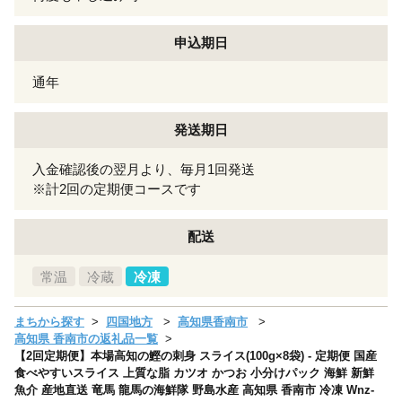
申込期日
通年
発送期日
入金確認後の翌月より、毎月1回発送
※計2回の定期便コースです
配送
常温
冷蔵
冷凍
まちから探す
四国地方
高知県香南市
高知県 香南市の返礼品一覧
【2回定期便】本場高知の鰹の刺身 スライス(100g×8袋) - 定期便 国産
食べやすいスライス 上質な脂 カツオ かつお 小分けパック 海鮮 新鮮
魚介 産地直送 竜馬 龍馬の海鮮隊 野島水産 高知県 香南市 冷凍 Wnz-