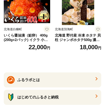
冷凍 厚切り 薄切り ふるさと
納税 ふるさとチョイス チョ
イス 北海道 白糠町
北海道白糠町
北海道別海町
いくら醤油漬（鮭卵） 400g
北海道 野付産 冷凍 ホタテ 貝
(200g×2パック) イクラ 小分
柱 ジャンボホタテ500g 濃厚
け いくら醤油漬 鮭いくら い
な旨味と甘み （ほたて ホタ
22,000
18,000
円
円
くら醤油漬け 鮭 鮭卵 ikura
テ 帆立 貝柱 ホタテ貝柱 大玉
醤油いくら 冷凍いくら いく
大粒 北海道 別海 野付 ふるさ
ら北海道 醤油鮭いくら 人気
と納税）
大好評品 北海道 白糠町
ふるラボとは
はじめてのふるさと納税