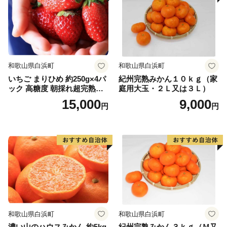
■□■……………………………………………………
返礼品等のお問い合わせはこちらへ
東御市ふるさと納税担当
和歌山県白浜町
和歌山県白浜町
TEL：050-1807-3266（平日10：00～17：00）
いちご まりひめ 約250g×4パ
紀州完熟みかん１０ｋｇ（家
※土日祝日、年末年始を除く
ック 高糖度 朝採れ超完熟ま
庭用大玉・２Ｌ又は３Ｌ）
E-mail：tomi@sports-l-a.com
りひめ 1月以降発送分
15,000
9,000
円
円
……………………………………………………■□■
和歌山県白浜町
和歌山県白浜町
濃い山のハウスみかん 約5kg
紀州完熟みかん３ｋｇ（Ｍ又