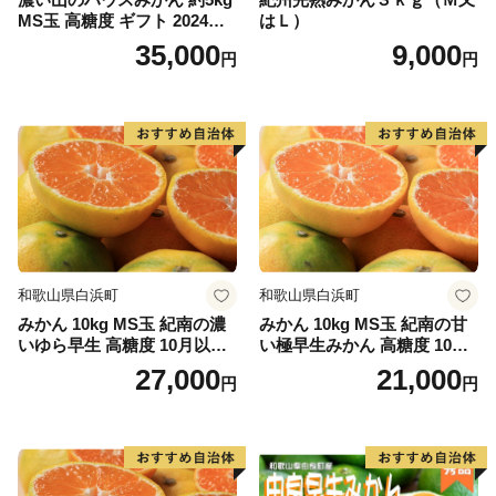
MS玉 高糖度 ギフト 2024年7
はＬ）
月以降発送分
35,000
9,000
円
円
和歌山県白浜町
和歌山県白浜町
みかん 10kg MS玉 紀南の濃
みかん 10kg MS玉 紀南の甘
いゆら早生 高糖度 10月以降
い極早生みかん 高糖度 10月
発送 マルチ被覆栽培
以降発送 マルチ被覆栽培
27,000
21,000
円
円