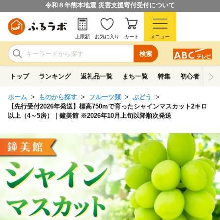
令和８年熊本地震 災害支援寄付受付について
上限額
お気に入り
カート
メニュー
検索
トップ
ランキング
返礼品一覧
まち一覧
特集
初心者ガイド
ホーム
ものから探す
フルーツ類
ぶどう
【先行受付2026年発送】標高750mで育ったシャインマスカット2キロ
以上（4～5房）｜鐘美館 ※2026年10月上旬以降順次発送