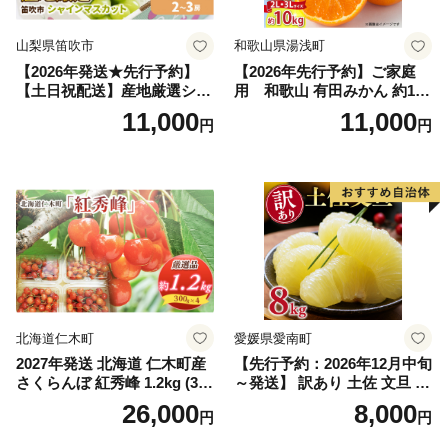
山梨県笛吹市
和歌山県湯浅町
【2026年発送★先行予約】
【2026年先行予約】ご家庭
【土日祝配送】産地厳選シャ
用 和歌山 有田みかん 約10k
インマスカット1.2kg～1.3kg
g (2L、3Lサイズ)【湯浅町】
11,000
11,000
円
円
（2房～3房）※沖縄・離島配
_ZJ6079
送不可※ 106-003-sku02-26y
｜シャインマスカット 発送
笛吹市 山梨県 フルーツ 果物
ぶどう 葡萄 大粒 シャインマ
スカット おすすめ シャイン
マスカット 贈答 ギフト 産地
笛吹市 シャインマスカット
笛吹 葡萄 国産 ぶどう 人気
国産 1.2kg 先行｜
北海道仁木町
愛媛県愛南町
2027年発送 北海道 仁木町産
【先行予約：2026年12月中旬
さくらんぼ 紅秀峰 1.2kg (300
～発送】 訳あり 土佐 文旦 8k
g×4パック) Lサイズ以上 旬
g (Mサイズ以上サイズミック
26,000
8,000
円
円
桜桃 産地直送 サクランボ チ
ス) 8000円 わけあり ぶんた
ェリー フルーツ 果物 果物類
ん みかん mikan 蜜柑 ミカン