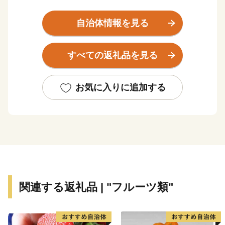
南斜面で陽当たりがとてもよく、降水量もとても少ない
ので年間通じて住みやすいまちです。
自治体情報を見る
「とうみ」とも読めないし、ちょっと知名度が低いかも
すべての返礼品を見る
しれない。でもとにかく、良いまちなんです。
新幹線をつかえば、東京から90分。
お気に入りに追加する
上信越道自動車道東部湯の丸インターチェンジもあり、
車でも約2時間の距離。
夏は花高原でのトレッキング、冬はパウダースノーでの
スキーが楽しめる「湯の丸高原」、
江戸時代の面影を残す宿場町「海野宿」など、穴場だけ
れど魅力的なスポットがたくさんあります。もちろん美
関連する返礼品 | "フルーツ類"
味しいものもたくさん！
皆さんのお越しをお待ちしております。