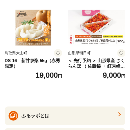
仁木町 仁木 [松山商店]
土佐文旦 家庭用 産地直送 国
産 農家直送 期間限定 特産品
サイズミックス くらもとフ
ァーム 愛南町 愛媛県
鳥取県大山町
山形県朝日町
DS-16 新甘泉梨 5kg（赤秀
＜ 先行予約 ＞ 山形県産 さく
限定）
らんぼ （ 佐藤錦 ・ 紅秀峰
） ご家庭用 M以上 700g 【20
19,000
9,000
円
円
26年6月下旬から7月上旬発
送】 山形県 果物 フルーツ 初
夏 夏 送料無料
ふるラボとは