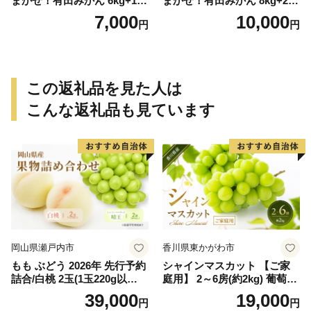
まかせ！有田みかん 6kg+1kg
まかせ！有田みかん 8kg+2kg
保証分 11月から12月下旬ま
保証分 11月から12月下旬ま
7,000
10,000
円
円
でに順次発送致します。 / 訳
でに順次発送致します。 / 訳
ありみかん 有田みかん みか
ありみかん 有田みかん みか
ん ミカン 蜜柑 柑橘 温州みか
ん ミカン 蜜柑 柑橘 温州みか
ん 和歌山 ご家庭用
ん 和歌山 ご家庭用
この返礼品を見た人は
こんな返礼品も見ています
岡山県瀬戸内市
香川県東かがわ市
もも ぶどう 2026年 先行予約
シャインマスカット 【ご家
詰合/白桃 2玉(1玉220g以
庭用】 2～6房(約2kg) 葡萄 ぶ
上)・シャインマスカット 晴
どう ブドウ フルーツ 果物 く
39,000
19,000
円
円
王 2房(1房480g以上) 化粧箱
だもの 果実 旬の果物 旬のフ