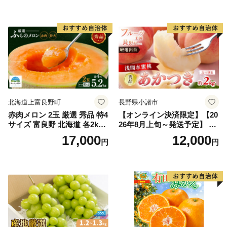
入り 岡山県産 国産 フルーツ
ルーツ 香川 香川県 東かがわ
果物 ギフト
市
北海道上富良野町
長野県小諸市
赤肉メロン 2玉 厳選 秀品 特4
【オンライン決済限定】【20
サイズ 富良野 北海道 各2kg
26年8月上旬～発送予定】 先
～2.6kg 2玉 セット ファーム
行予約 「浅間水蜜桃プレミ
17,000
12,000
円
円
富良野 メロン めろん 果物 く
アム」 もも あかつき 秀品 約
だもの フルーツ デザート 旬
2kg 5～9玉 贈答品 ふるさと
の果物 旬のフルーツ
納税 果物 桃 フルーツ モモ
果肉 長野県産 小諸市