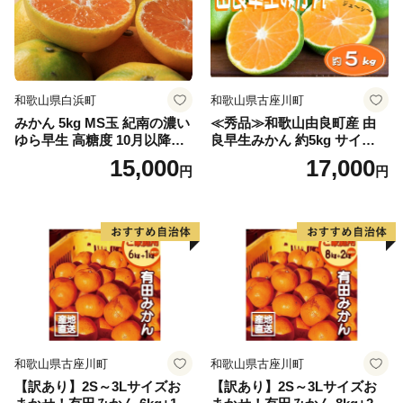
和歌山県白浜町
和歌山県古座川町
みかん 5kg MS玉 紀南の濃い
≪秀品≫和歌山由良町産 由
ゆら早生 高糖度 10月以降発
良早生みかん 約5kg サイズお
送 マルチ被覆栽培
まかせ【sml106C】
15,000
17,000
円
円
和歌山県古座川町
和歌山県古座川町
【訳あり】2S～3Lサイズお
【訳あり】2S～3Lサイズお