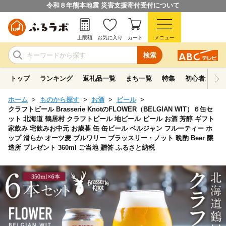
令和８年熊本地震 災害支援寄付受付について
上限額
お気に入り
カート
メニュー
検索
トップ
ランキング
返礼品一覧
まち一覧
特集
初心者ガイド
ホーム
ものから探す
お酒
ビール
クラフトビール Brasserie KnotのFLOWER（BELGIAN WIT）６缶セ
ット 北海道 鶴居村 クラフトビール 地ビール ビール お酒 芳醇 ギフト
家飲み 宅飲みお中元 お歳暮 缶 缶ビール ベルジャン フルーティー ホ
ップ 滑らか オーツ麦 ブルワリー ブラッスリー・ノット 晩酌 Beer 醸
造所 プレゼント 360ml ご当地 贈答 ふるさと納税