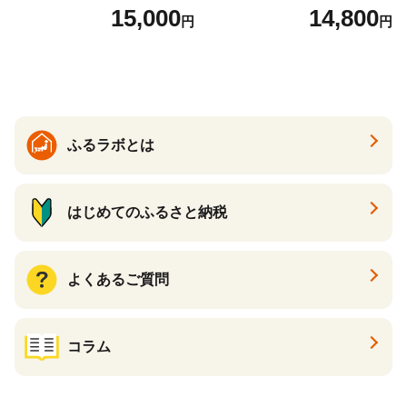
ル 缶ビール 酒 お酒 アルコー
キリンビール 一番搾り ビー
15,000
14,800
円
円
ル 辛口
ル 24缶 きりんいちばんしぼ
り キリン一番搾り びーる 1
ケース 24缶 24本 キリン一番
搾り KIRIN きりん 麒麟 キリ
ン一番搾り いちばんしぼり
キリン一番搾り 父の日 ちち
の日
ふるラボとは
はじめてのふるさと納税
よくあるご質問
コラム