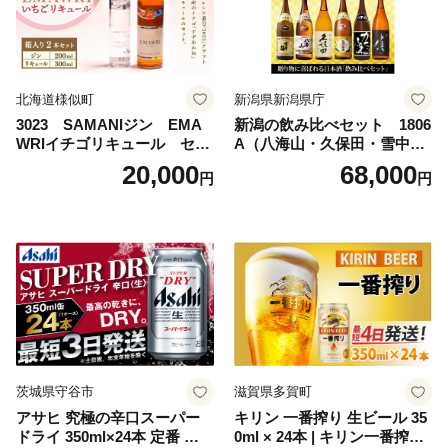
北海道様似町
新潟県新潟県庁
3023 SAMANIジン EMA
新潟の飲み比べセット 1806
WRIイチゴリキュール セッ
A（八海山・久保田・雪中
ト（箱入り）【大人の味 酒
梅・越乃寒梅・かたふね・千
20,000
68,000
円
円
お酒 洋酒 スピリッツ クラフ
代の光）
トジン 国産 sake SAKE gin
GIN liqueur LIQUEUR お酒
セット 詰め合わせ カクテル
ソーダ割り アルコール ロッ
ク ソーダ ジントニック 】
茨城県守谷市
滋賀県多賀町
アサヒ 究極の辛口スーパー
キリン 一番搾り 生ビール 35
ドライ 350ml×24本 定番 ビー
0ml × 24本 | キリン一番搾り