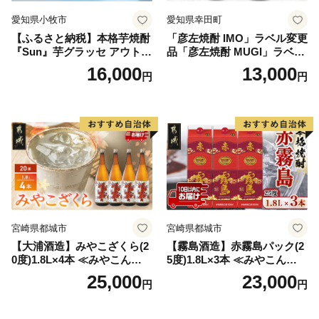
愛知県小牧市
愛知県幸田町
【ふるさと納税】本格芋焼酎
「彦左焼酎 IMO」ラベル変更
『Sun』芋グラッセ アウトド
品「彦左焼酎 MUGI」ラベル
ア ソロキャンプ ベランピン
変更品 飲み比べ セット 合計
16,000
13,000
円
円
グ 巣ごもり 就労支援
2本 720ml×各1本 25度 焼酎
お酒 麦焼酎 芋焼酎
宮崎県都城市
宮崎県都城市
【大浦酒造】みやこざくら(2
【霧島酒造】赤霧島パック(2
0度)1.8L×4本 ≪みやこんじょ
5度)1.8L×3本 ≪みやこんじょ
特急便≫_AD-0771
特急便≫_23-07-K03P-1800-3
25,000
23,000
円
円
-Q