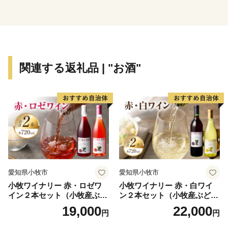
で最も美しい村」連合にも加盟しています。
関連する返礼品 | "お酒"
愛知県小牧市
愛知県小牧市
小牧ワイナリー 赤・ロゼワ
小牧ワイナリー 赤・白ワイ
イン２本セット（小牧産ぶど
ン２本セット（小牧産ぶどう
う100％使用）
100％使用）
19,000
22,000
円
円