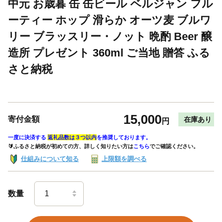
中元 お歳暮 缶 缶ビール ベルジャン フル
ーティー ホップ 滑らか オーツ麦 ブルワ
リー ブラッスリー・ノット 晩酌 Beer 醸
造所 プレゼント 360ml ご当地 贈答 ふる
さと納税
15,000
寄付金額
在庫あり
円
一度に決済する
返礼品数は３つ以内
を推奨しております。
🔰ふるさと納税が初めての方、詳しく知りたい方は
こちら
でご確認ください。
仕組みについて知る
上限額を調べる
数量