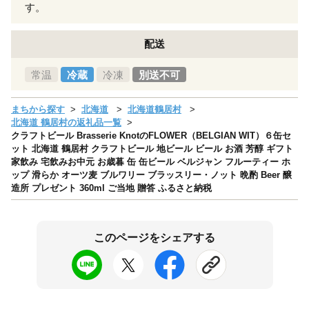
す。
配送
常温
冷蔵
冷凍
別送不可
まちから探す
北海道
北海道鶴居村
北海道 鶴居村の返礼品一覧
クラフトビール Brasserie KnotのFLOWER（BELGIAN WIT）６缶セ
ット 北海道 鶴居村 クラフトビール 地ビール ビール お酒 芳醇 ギフト
家飲み 宅飲みお中元 お歳暮 缶 缶ビール ベルジャン フルーティー ホ
ップ 滑らか オーツ麦 ブルワリー ブラッスリー・ノット 晩酌 Beer 醸
造所 プレゼント 360ml ご当地 贈答 ふるさと納税
このページをシェアする