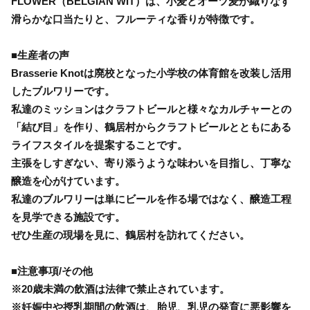
FLOWER（BELGIAN WIT）は、小麦とオーツ麦が織りなす
滑らかな口当たりと、フルーティな香りが特徴です。
■生産者の声
Brasserie Knotは廃校となった小学校の体育館を改装し活用
したブルワリーです。
私達のミッションはクラフトビールと様々なカルチャーとの
「結び目」を作り、鶴居村からクラフトビールとともにある
ライフスタイルを提案することです。
主張をしすぎない、寄り添うような味わいを目指し、丁寧な
醸造を心がけています。
私達のブルワリーは単にビールを作る場ではなく、醸造工程
を見学できる施設です。
ぜひ生産の現場を見に、鶴居村を訪れてください。
■注意事項/その他
※20歳未満の飲酒は法律で禁止されています。
※妊娠中や授乳期間の飲酒は、胎児、乳児の発育に悪影響を