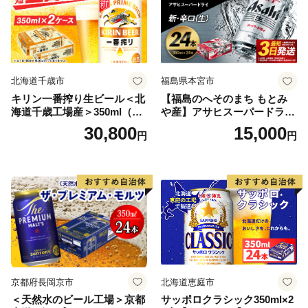
北海道千歳市
福島県本宮市
キリン一番搾り生ビール＜北
【福島のへそのまち もとみ
海道千歳工場産＞350ml（24
や産】アサヒスーパードライ
本） 2ケース
350ml×24本 合計8.4L 1ケー
30,800
15,000
円
円
ス アルコール度数5% 缶ビー
ル お酒 ビール アサヒ スーパ
ードライ super dry 24缶 辛
口 送料無料 カメイ 本宮市
【07214-0206】
京都府長岡京市
北海道恵庭市
＜天然水のビール工場＞京都
サッポロクラシック350ml×2