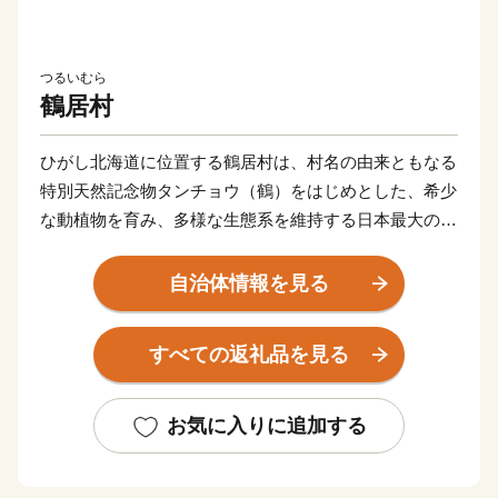
つるいむら
鶴居村
ひがし北海道に位置する鶴居村は、村名の由来ともなる
特別天然記念物タンチョウ（鶴）をはじめとした、希少
な動植物を育み、多様な生態系を維持する日本最大の湿
地「釧路湿原国立公園」を有する自然環境豊かな村で
す。
自治体情報を見る
酪農を主産業とし、農業生産基盤の整備や酪農経営の近
代化などに取り組みながら、北国・北海道で国内の食料
すべての返礼品を見る
自給確保のため、地域を挙げて良質な生乳生産に努めて
います。この生乳を使用して加工された高品質のナチュ
ラルチーズは、村の特産品となっています。
お気に入りに追加する
村の最大の魅力は、その「美しさ」です。雄大な自然に
囲まれ、牧草・森林地帯が広がるのどかな村で、「日本