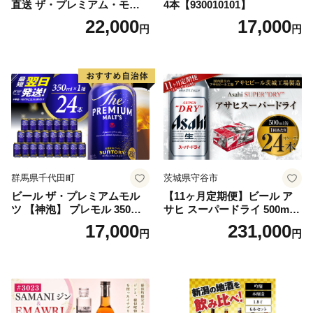
直送 ザ・プレミアム・モル
4本【930010101】
ツ 350ml×24本 プレモル [149
22,000
17,000
円
円
5]
群馬県千代田町
茨城県守谷市
ビール ザ・プレミアムモル
【11ヶ月定期便】ビール ア
ツ 【神泡】 プレモル 350ml
サヒ スーパードライ 500ml 2
× 24本 サントリー〈天然水の
4本 1ケース×11ヶ月 | アサヒ
17,000
231,000
円
円
ビール工場〉群馬※沖縄・離
ビール 究極の辛口 酒 お酒 ア
島地域へのお届け不可
ルコール 生ビール Asahi ア
サヒビール スーパードライ s
uper dry 11回 缶ビール 缶 ギ
フト 内祝い 茨城県守谷市 送
料無料