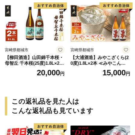
宮崎県都城市
宮崎県都城市
【柳田酒造】山田錦千本桜・
【大浦酒造】みやこざくら(2
母智丘 千本桜(25度)1.8L×2本
0度)1.8L×2本 ≪みやこんじょ
≪みやこんじょ特急便≫_AC
特急便≫_MJ-0771
20,000
15,000
円
円
-0751
この返礼品を見た人は
こんな返礼品も見ています