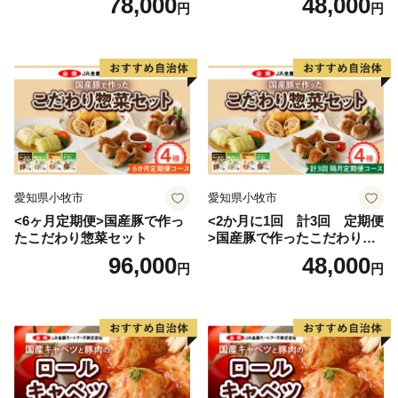
78,000
48,000
円
円
愛知県小牧市
愛知県小牧市
<6ヶ月定期便>国産豚で作っ
<2か月に1回 計3回 定期便
たこだわり惣菜セット
>国産豚で作ったこだわり惣
菜セット
96,000
48,000
円
円