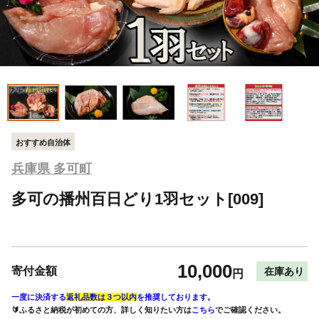
おすすめ自治体
兵庫県 多可町
多可の播州百日どり1羽セット[009]
10,000
寄付金額
在庫あり
円
一度に決済する
返礼品数は３つ以内
を推奨しております。
🔰ふるさと納税が初めての方、詳しく知りたい方は
こちら
でご確認ください。