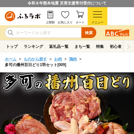
令和８年熊本地震 災害支援寄付受付について
上限額
お気に入り
カート
メニュー
検索
トップ
ランキング
返礼品一覧
まち一覧
特集
初心者ガイド
ホーム
ものから探す
お肉
鶏肉
多可の播州百日どり1羽セット[009]