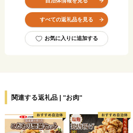
自治体情報を見る
距離で神戸まで約45km、大阪まで約70kmの距離にあり
ます。
すべての返礼品を見る
地勢的には、周囲を中国山地の山々に囲まれ、杉原川、
野間川が流れ、春は桜、秋には紅葉、初夏にはホタルが
舞う幻想的な風景が楽しめる多自然居住の魅力あふれる
お気に入りに追加する
町です。
自然を活かした体験施設の充実に加え、多可町の自然農
法で育てられたお米や、野菜、播州百日どり、シカ肉の
加工品、多可町産山田錦を使用した日本酒、播州ラーメ
ンなどの特産品があり、おふくろの味の定番の「巻き寿
司」は多可町の代表商品となっています。
多可町の歴史は古く奈良時代に編まれた「播磨風土記」
関連する返礼品 | "お肉"
も記載されており、その風土記に登場する大人（おおひ
と）伝説から生まれた「あまんじゃこ（天邪鬼）」をモ
チーフとした「たか坊」が町のＰＲをしています。
★ABCテレビのニュース情報番組「キャスト」で「 畑