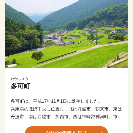
たかちょう
多可町
多可町は、平成17年11月1日に誕生しました。
兵庫県のほぼ中央に位置し、北は丹波市、朝来市、東は
丹波市、南は西脇市、加西市、西は神崎郡神河町、市川
町にそれぞれ接しています。
東西13km、南北27km、総面積185.19km2を有し、直線