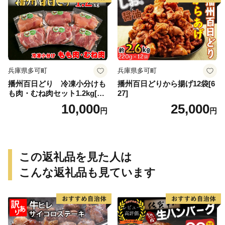
兵庫県多可町
兵庫県多可町
播州百日どり 冷凍小分けも
播州百日どりから揚げ12袋[6
も肉・むね肉セット1.2kg[66
27]
8]
10,000
25,000
円
円
この返礼品を見た人は
こんな返礼品も見ています