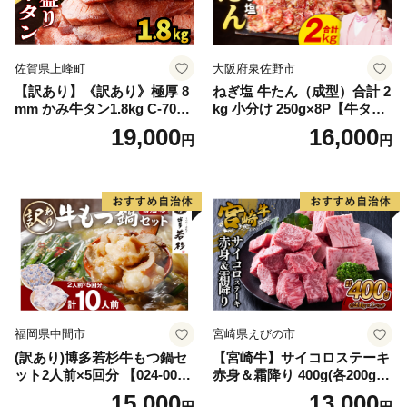
佐賀県上峰町
大阪府泉佐野市
【訳あり】《訳あり》極厚 8
ねぎ塩 牛たん（成型）合計 2
mm かみ牛タン1.8kg C-709-
kg 小分け 250g×8P【牛タン
AS
牛肉 焼肉用 薄切り 訳あり サ
19,000
16,000
円
円
イズ不揃い】
福岡県中間市
宮崎県えびの市
(訳あり)博多若杉牛もつ鍋セ
【宮崎牛】サイコロステーキ
ット2人前×5回分 【024-002
赤身＆霜降り 400g(各200g×
7】
１P 計2P) 真空パック 冷凍
15,000
13,000
円
円