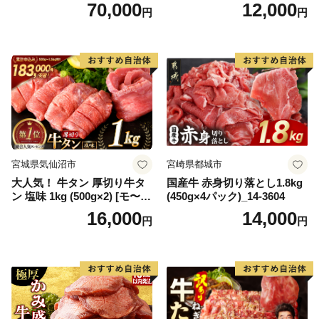
キ ブランド肉 ヒレ肉 フィレ
【DG12W】
70,000
12,000
円
円
肉 ジューシー ヘルシー】(H0
65175)
宮城県気仙沼市
宮崎県都城市
大人気！ 牛タン 厚切り牛タ
国産牛 赤身切り落とし1.8kg
ン 塩味 1kg (500g×2) [モ〜ラ
(450g×4パック)_14-3604
ンド 宮城県 気仙沼市 205646
16,000
14,000
円
円
60] 肉 牛肉 精肉 牛たん 牛タ
ン塩 牛たん塩 冷凍 焼肉 BB
Q アウトドア バーベキュー
厚切り タン