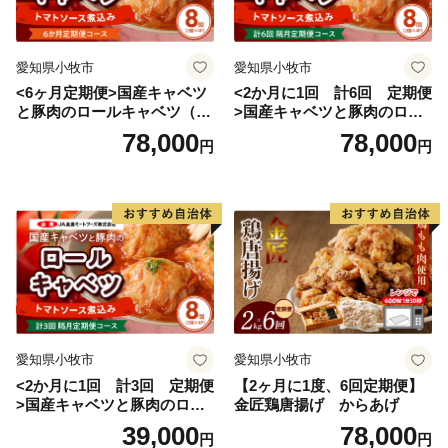
愛知県小牧市
愛知県小牧市
<6ヶ月定期便>国産キャベツ
<2か月に1回 計6回 定期便
と豚肉のロールキャベツ（4P
>国産キャベツと豚肉のロー
入り）
ルキャベツ（4P入り）
78,000
78,000
円
円
愛知県小牧市
愛知県小牧市
<2か月に1回 計3回 定期便
【2ヶ月に1度、6回定期便】
>国産キャベツと豚肉のロー
金匠鶏唐揚げ からあげ
ルキャベツ（4P入り）
39,000
78,000
円
円