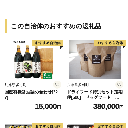
この自治体のおすすめの返礼品
兵庫県多可町
兵庫県多可町
国産有機醤油詰め合わせ[32
ドライフード特別セット定期
7]
便[580] ドッグフード 無
添加 鹿肉
15,000
380,000
円
円