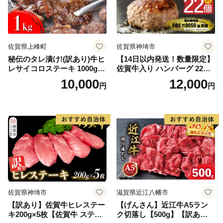
佐賀県上峰町
佐賀県神埼市
秘伝のタレ漬け!(訳あり)牛ヒ
【14日以内発送！数量限定】
レサイコロステーキ 1000g
佐賀牛入り ハンバーグ 22個
【B-1098-AS】
2.6kg(120g×22個)【佐賀牛
10,000
12,000
円
円
黒毛和牛 ブランド牛 九州 ハ
ンバーグ 牛肉 豚肉 国産 お弁
当 おかず 惣菜 おすすめ 人
気】(H083106)
佐賀県神埼市
滋賀県近江八幡市
【訳あり】佐賀牛ヒレステー
【げんさん】近江牛A5ラン
キ200g×5枚【佐賀牛 ステー
ク切落し【500g】【訳あり】