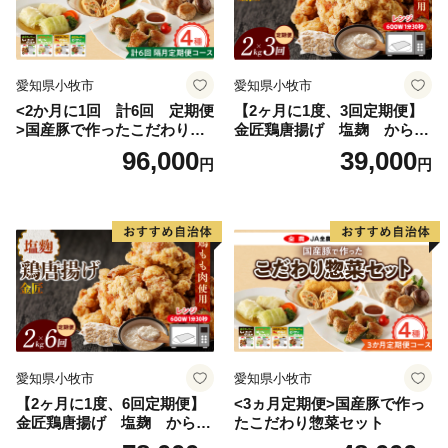
中義和商店 」” つやの玉 ”が紹介されました！
👉 『つやの玉』・『こんにゃく美肌たおる』×2ｾｯﾄ
愛知県小牧市
愛知県小牧市
<2か月に1回 計6回 定期便
【2ヶ月に1度、3回定期便】
>国産豚で作ったこだわり惣
金匠鶏唐揚げ 塩麹 からあ
菜セット
げ
96,000
39,000
円
円
愛知県小牧市
愛知県小牧市
【2ヶ月に1度、6回定期便】
<3ヵ月定期便>国産豚で作っ
金匠鶏唐揚げ 塩麹 からあ
たこだわり惣菜セット
げ