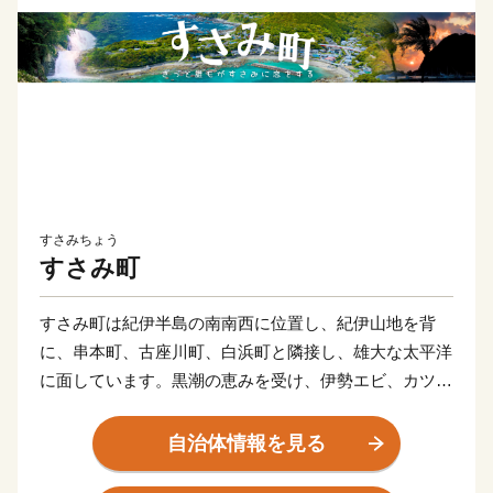
すさみちょう
すさみ町
すさみ町は紀伊半島の南南西に位置し、紀伊山地を背
に、串本町、古座川町、白浜町と隣接し、雄大な太平洋
に面しています。黒潮の恵みを受け、伊勢エビ、カツ
オ、スルメイカは全国有数の漁獲高を誇り、中でも、明
治以来「ケンケン船」の全国屈指の基地として知られて
自治体情報を見る
います。