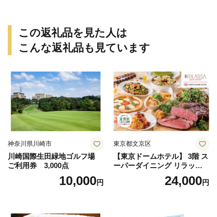
この返礼品を見た人は
こんな返礼品も見ています
神奈川県川崎市
東京都文京区
川崎国際生田緑地ゴルフ場
【東京ドームホテル】 3階 ス
ご利用券 3,000点
ーパーダイニング リラッサ
ランチブッフェ お食事券 大
10,000
24,000
円
円
人1名様分 関東 東京 ご利用
券 ランチ 昼食 食事券 レスト
ラン ブッフェ 東京都 お食事
券