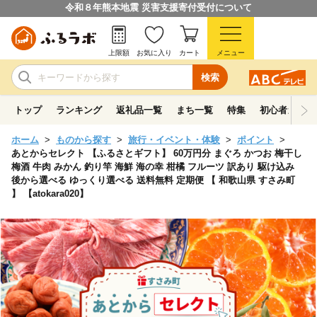
令和８年熊本地震 災害支援寄付受付について
上限額
お気に入り
カート
メニュー
検索
トップ
ランキング
返礼品一覧
まち一覧
特集
初心者ガイド
ホーム
ものから探す
旅行・イベント・体験
ポイント
あとからセレクト 【ふるさとギフト】 60万円分 まぐろ かつお 梅干し
梅酒 牛肉 みかん 釣り竿 海鮮 海の幸 柑橘 フルーツ 訳あり 駆け込み
後から選べる ゆっくり選べる 送料無料 定期便 【 和歌山県 すさみ町
】 【atokara020】