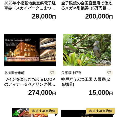
2026年小松基地航空祭電子駐
金子眼鏡の全国直営店で使え
車券（スカイパークこまつ
るメガネ引換券（6万円相
翼） 駐車場 シャトルバスの
当） Platinum
29,000
200,000
円
円
りばすぐ 石川県 小松市
北海道余市町
兵庫県神戸市
ワインを楽しむYoichi LOOP
神戸どうぶつ王国 入園券(２
のディナー＆ペアリング付宿
名様分)
泊プラン＜デラックスツイン
274,000
15,000
円
円
＞