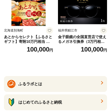
北海道別海町
福井県鯖江市
あとからセレクト【ふるさと
金子眼鏡の全国直営店で使え
ギフト】寄附10万円相当 あ
るメガネ引換券（3万円相
とから選べる！ ギフト いく
当） Bronze
100,000
100,000
円
円
ら ほたて 海鮮 牛肉 別海町
ケーキ アイス （ 後から 選べ
る カタログ カタログポイン
ト カタログギフト あとから
カタログ あとからカタログ
ポイント あとからカタログ
ギフト ふるさと納税 ）
ふるラボとは
はじめてのふるさと納税