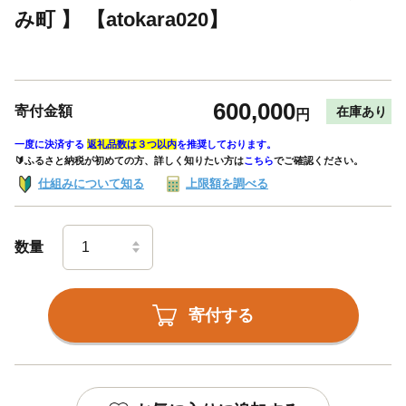
み町 】 【atokara020】
600,000
寄付金額
在庫あり
円
一度に決済する
返礼品数は３つ以内
を推奨しております。
🔰ふるさと納税が初めての方、詳しく知りたい方は
こちら
でご確認ください。
仕組みについて知る
上限額を調べる
数量
寄付する