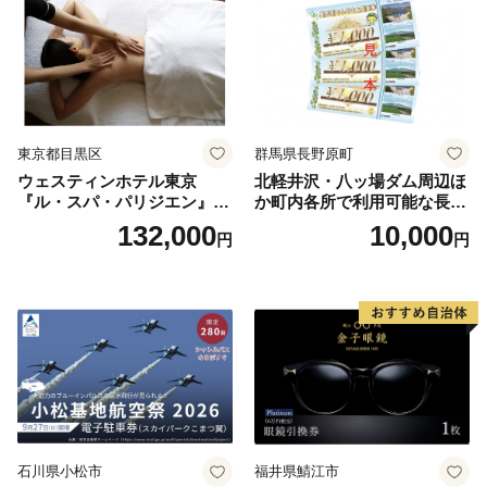
東京都目黒区
群馬県長野原町
ウェスティンホテル東京
北軽井沢・八ッ場ダム周辺ほ
『ル・スパ・パリジエン』選
か町内各所で利用可能な長野
べるボディセラピー90分/1名
原町ふるさと感謝券（3,000
132,000
10,000
円
円
円分）【トラベル 観光 旅行
お土産 群馬県 長野原町 北軽
井沢】
石川県小松市
福井県鯖江市