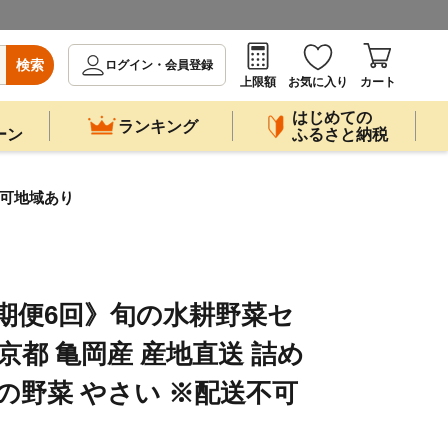
検索
ログイン・会員登録
上限額
お気に入り
カート
はじめての
ランキング
ーン
ふるさと納税
不可地域あり
期便6回》旬の水耕野菜セ
 京都 亀岡産 産地直送 詰め
節の野菜 やさい ※配送不可