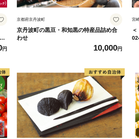
京都府京丹波町
宮
京丹波町の黒豆・和知黒の特産品詰め合
＜
椎茸
わせ
0
野
サ
0
10,000
円
円
賞
ね
用