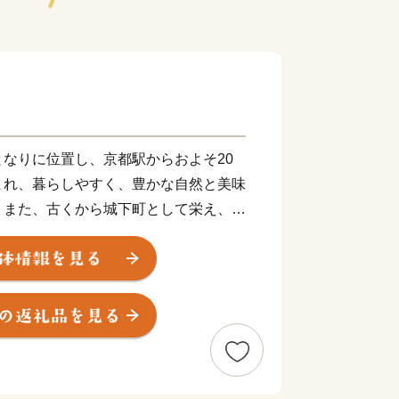
なりに位置し、京都駅からおよそ20
まれ、暮らしやすく、豊かな自然と美味
。また、古くから城下町として栄え、足
の歴史が変わる発信点となったまちでも
盆地一帯に発生する「丹波霧」が、亀岡
れています。特に朝方、かめおか霧のテ
晴らしく、絶景をお楽しみいただけま