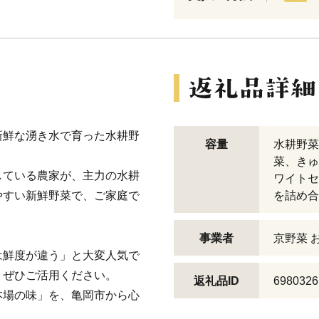
新鮮な湧き水で育った水耕野
容量
水耕野菜
菜、きゅ
している農家が、主力の水耕
ワイトセ
やすい新鮮野菜で、ご家庭で
を詰め合
事業者
京野菜 
は鮮度が違う」と大変人気で
、ぜひご活用ください。
返礼品ID
6980326
本場の味」を、亀岡市から心