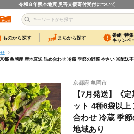
令和８年熊本地震 災害支援寄付受付について
番組･特集
ものから探す
まちから探す
キャンペ
わせ
京都 亀岡産 産地直送 詰め合わせ 冷蔵 季節の野菜 やさい ※配送
京都府 亀岡市
【7月発送】《定
ット 4種6袋以上
合わせ 冷蔵 季
地域あり