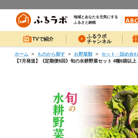
地域とあなたを元気にする
ふるさと納税
ふるラボ
TVで紹介
チャンネル
ホーム
ものから探す
お野菜類
セット・詰め合
【7月発送】《定期便6回》旬の水耕野菜セット 4種6袋以上 