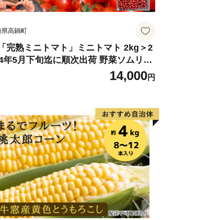
崎県高鍋町
「完熟ミニトマト」ミニトマト 2kg＞2
24年5月下旬迄に順次出荷 野菜ソムリエ
ミット アルル・リリカ共に銀賞受
14,000
円
！！(2023年11月開催)1回食べてみらん
？宮崎県 高鍋町産 産地直送 有機肥料使
 高糖度 西森農園