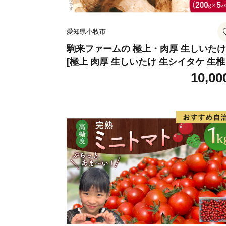
愛知県小牧市
駒来ファームの 極上・肉厚 生しいたけ
[極上 肉厚 生しいたけ 生シイタケ 生
安心 安全 国産 採れたて 新鮮 きのこ 
10,00
菜]