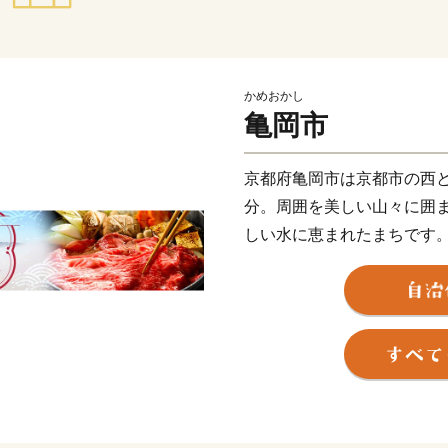
かめおかし
亀岡市
京都府亀岡市は京都市の西と
分。周囲を美しい山々に囲
しい水に恵まれたまちです
利尊氏や明智光秀など日本
あります。
秋から春にかけては、亀岡
を象徴する風景として知ら
ラスから望む「雲海」は素
す。