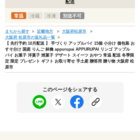
配送
常温
冷蔵
冷凍
別送不可
まちから探す
近畿地方
大阪府松原市
大阪府 松原市の返礼品一覧
【 先行予約 10月配送 】 手づくり アップルパイ 15個 小分け 個包装 お
すそ分け 国産 りんご 林檎 appurupai APPURUPAI リンゴ アップル
パイ お菓子 洋菓子 焼菓子 デザート スイーツ おやつ 常温 配送 冬季限
定 限定 プレゼント ギフト お取り寄せ 手土産 贈答用 贈り物 大阪府 松
原市
このページをシェアする