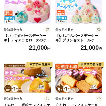
愛知県小牧市
愛知県小牧市
【いちごのバースデーケー
【いちごのバースデーケー
キ】ティアラとローズのケー
キ】プリンセスドールケーキ
キ スイーツ デザート 洋菓
日時指定可 スイーツ デザー
21,000
21,000
円
円
子 お取り寄せ 愛知県 小牧市
ト 洋菓子 お取り寄せ 愛知県
送料無料 誕生日 クリスマス
小牧市 送料無料 誕生日 クリ
お祝い ばら 花 フラワー デコ
スマス お祝い キャラクター
レーション ホールケーキ 日
デコレーションケーキ ホー
時指定可
ルケーキ 人形 かわいい こど
も
愛知県小牧市
愛知県小牧市
くんねこ 米粉のシフォンケ
くんねこ シフォンケーキ