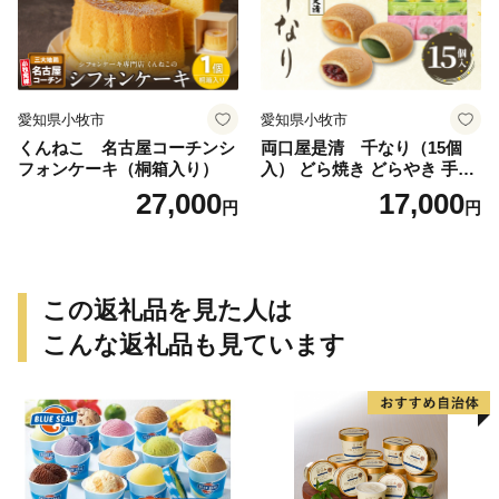
愛知県小牧市
愛知県小牧市
くんねこ 名古屋コーチンシ
両口屋是清 千なり（15個
フォンケーキ（桐箱入り）
入） どら焼き どらやき 手土
産 お土産 土産 丹波大納言小
27,000
17,000
円
円
豆 抹茶 林檎 りんご 慶事 お
祝い 法事 法要 詰め合わせ お
取り寄せ 瓢箪 豊臣秀吉 焼印
個包装 贈り物 老舗 お茶菓子
この返礼品を見た人は
こんな返礼品も見ています