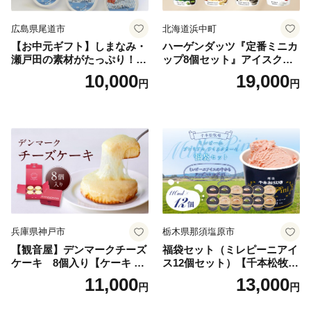
広島県尾道市
北海道浜中町
【お中元ギフト】しまなみ・
ハーゲンダッツ『定番ミニカ
瀬戸田の素材がたっぷり！ジ
ップ8個セット』アイスクリ
ェラート8個
ーム アイス スイーツ デザー
10,000
19,000
円
円
ト_H0016-104
兵庫県神戸市
栃木県那須塩原市
【観音屋】デンマークチーズ
福袋セット（ミレピーニアイ
ケーキ 8個入り【ケーキ チ
ス12個セット）【千本松牧
ーズケーキ 人気スイーツ お
場】 ns025-014-12 【デザー
11,000
13,000
円
円
すすめスイーツ 神戸スイー
ト 詰め合わせ ギフト】
ツ 新感覚チーズケーキ おす