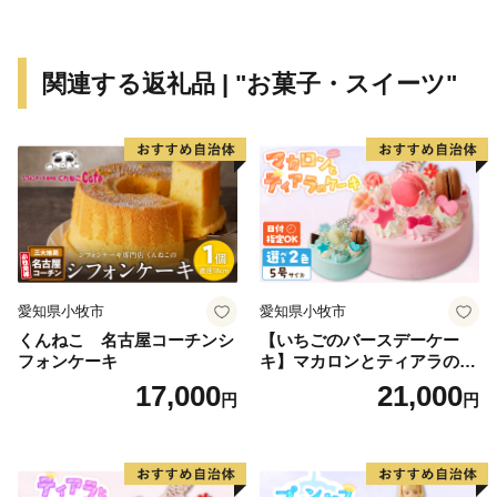
関連する返礼品 | "お菓子・スイーツ"
愛知県小牧市
愛知県小牧市
くんねこ 名古屋コーチンシ
【いちごのバースデーケー
フォンケーキ
キ】マカロンとティアラのケ
ーキ スイーツ 日時指定可 デ
17,000
21,000
円
円
ザート 洋菓子 お取り寄せ 愛
知県 小牧市 送料無料 誕生日
クリスマス お祝い マカロン
デコレーションケーキ ホー
ルケーキ