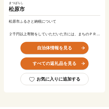
まつばらし
松原市
松原市ふるさと納税について
２千円以上寄附をしていただいた方には、まちのＰＲも
兼ねて松原市の特産品等をお送りさせていただきます。
自治体情報を見る
【ご注意】
※お礼の品のお届けには1～2ヶ月程度かかることがあり
すべての返礼品を見る
ます。
※寄附につきましては、年度内の回数制限を現在設けて
おりません。
お気に入りに追加する
※特典の送付は、松原市外にお住まいの方に限らせてい
ただきます。
※特典商品の写真はイメージです。