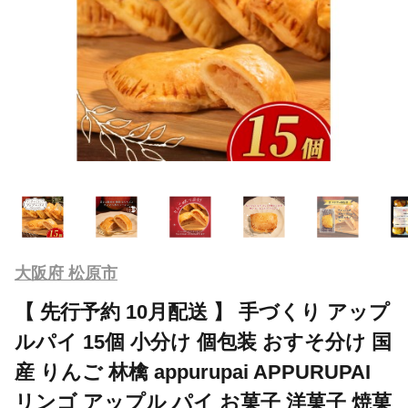
大阪府 松原市
【 先行予約 10月配送 】 手づくり アップ
ルパイ 15個 小分け 個包装 おすそ分け 国
産 りんご 林檎 appurupai APPURUPAI
リンゴ アップル パイ お菓子 洋菓子 焼菓