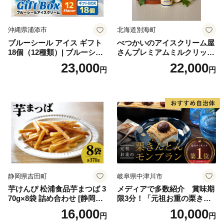
沖縄県浦添市
北海道別海町
ブルーシール アイス ギフト
べつかいのアイスクリーム屋
18個（12種類）| ブルーシー
さんプレミアムミルクリッチ
ルアイス ブルーシールアイ
12個（AP-01）（ 北海道アイ
23,000
22,000
円
円
スクリーム 着日指定可能 送
ス 北海道産アイス アイス ア
料無料 ジェラート 沖縄県 バ
イススイーツ アイスクリー
ースデー 贈り物 プレゼント
ム 北海道産アイスクリーム
誕生日 カップ 詰め合わせ バ
道産アイス 道産アイスクリ
ラエティ | バニラ チョコレー
ーム ギフト 詰合せ 詰め合わ
ト ストロベリー ピスタチオ
せ ふるさと納税 ）
バニラ＆クッキー ウベ 沖縄
紅イモ 塩ちんすこう 沖縄シ
ークヮーサー 沖縄黒糖 琉球
ロイヤルミルクティ 沖縄パ
イン
静岡県吉田町
岐阜県中津川市
芋けんぴ 松浦食品芋まつば 3
メディアで多数紹介 賞味期
70g×8袋 詰め合わせ [静岡伊
限3分！「元祖お重の栗きん
勢丹(松浦食品) 静岡県 吉田町
とんモンブラン」 【未来の
16,000
10,000
円
円
22424274] 芋ケンピ セット
ご褒美】スイーツ 栗 モンブ