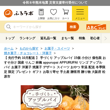
令和８年熊本地震 災害支援寄付受付について
上限額
お気に入り
カート
メニュー
検索
トップ
ランキング
返礼品一覧
まち一覧
特集
初心者ガイド
ホーム
ものから探す
お菓子・スイーツ
焼き菓子・チョコレート・洋菓子
【 先行予約 10月配送 】 手づくり アップルパイ 15個 小分け 個包装 お
すそ分け 国産 りんご 林檎 appurupai APPURUPAI リンゴ アップル
パイ お菓子 洋菓子 焼菓子 デザート スイーツ おやつ 常温 配送 冬季限
定 限定 プレゼント ギフト お取り寄せ 手土産 贈答用 贈り物 大阪府 松
原市