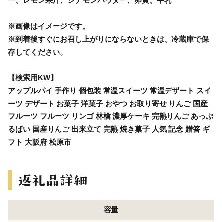
ー、レモン果汁、シナモンパウダー、卵黄、牛乳
※画像はイメージです。
※到着後すぐにお召し上がりにならないときは、冷蔵庫で保
存してください。
【検索用KW】
アップルパイ 手作り 個包装 常温スイーツ 常温デザート スイ
ーツ デザート お菓子 洋菓子 おやつ お取り寄せ りんご 国産
フルーツ フルーツ リンゴ 林檎 濃厚ケーキ 完熟りんご あっぷ
るぱい 国産りんご 出来立て 完熟 焼き菓子 人気 記念 贈答 ギ
フト 大阪府 松原市
容量